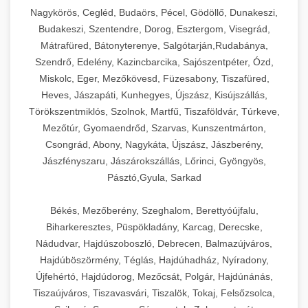
Ipari sajtreszelők és aprítógépek kereskedelmi
kereskedelmi hűtőegység
Nagykörös, Cegléd, Budaörs, Pécel, Gödöllő, Dunakeszi,
chef-iparikonyhagepek.hu
élelmiszer-előkészítéshez. Különböző reszelési
🍳 28. Nagykonyhai
Budakeszi, Szentendre, Dorog, Esztergom, Visegrád,
+
méretek különböző alkalmazásokhoz.
kereskedelmi mosogatógép
Berendezések
Mátrafüred, Bátonyterenye, Salgótarján,Rudabánya,
Szendrő, Edelény, Kazincbarcika, Sajószentpéter, Ózd,
chef-iparikonyhagepek.hu
Teljes körű nagykonyhai berendezések és
Miskolc, Eger, Mezőkövesd, Füzesabony, Tiszafüred,
professzionális vendéglátóipari kellékek.
Heves, Jászapáti, Kunhegyes, Újszász, Kisújszállás,
kereskedelmi sajtreszelő
Minden, ami szükséges éttermi és catering
Törökszentmiklós, Szolnok, Martfű, Tiszaföldvár, Túrkeve,
műveletekhez.
Mezőtúr, Gyomaendrőd, Szarvas, Kunszentmárton,
Csongrád, Abony, Nagykáta, Újszász, Jászberény,
chef-iparikonyhagepek.hu
Jászfényszaru, Jászárokszállás, Lőrinci, Gyöngyös,
Pásztó,Gyula, Sarkad
kereskedelmi konyhai megoldások
Békés, Mezőberény, Szeghalom, Berettyóújfalu,
Biharkeresztes, Püspökladány, Karcag, Derecske,
Nádudvar, Hajdúszoboszló, Debrecen, Balmazújváros,
Hajdúböszörmény, Téglás, Hajdúhadház, Nyíradony,
Újfehértó, Hajdúdorog, Mezőcsát, Polgár, Hajdúnánás,
Tiszaújváros, Tiszavasvári, Tiszalök, Tokaj, Felsőzsolca,