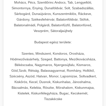
chef-iparikonyhagepek.hu
állítható vastagság beállítással.
Mohács, Pécs, Szentlőrinc Andocs, Tab, Lengyeltóti,
Simontornya, Enying, Dunaföldvár, Solt, Szabadszállás,
Kereskedelmi vákuumcsomagoló berendezések
kereskedelmi tésztakeverő
Sárbogárd, Dunaújváros, Kunszentmiklós, Ráckeve,
chef-iparikonyhagepek.hu
élelmiszerek tartósításához. Hosszabbítsa a
+
🎁 23. Vákuumfóliázó Gép
Gárdony, Székesfehérvár, Balatonföldvár, Siófok,
szavatossági időt és tartsa meg a termék
professzionális élelmiszer szeletelő
Balatonalmádi, Polgárdi, Balatonfűzfő, Balatonfüred,
frissességét.
Ipari vákuumfóliázó gépek professzionális
Veszprém, Sátoraljaújhely
élelmiszer-csomagolási műveletekhez.
+
🔥 24. Ipari Sütő és Gőzpároló
chef-iparikonyhagepek.hu
Hatékony lezárási és tartósítási megoldások.
Budapest egész területe:
Kereskedelmi légkeveréses sütők és gőzpárolók
vákuum lezáró berendezés
chef-iparikonyhagepek.hu
Szentes, Mindszent, Kondoros, Orosháza,
professzionális konyhák számára. Nagy
+
❄️ 25. Ipari Hűtőszekrény
Hódmezővásárhely, Szeged, Battonya, Mezőkovácsháza,
kapacitású sütő- és főzőberendezés precíz
kereskedelmi csomagoló gép
Békéscsaba, Nagymaros, Nyergesújfalu, Kismaros,
hőmérséklet-szabályozással.
Professzionális hűtőegységek és hűtőkamrák
Göd,Szob, Rétság, Balassagyarmat, Romhány, Hollókő,
kereskedelmi konyhák számára.
+
💧 26. Ipari Mosogatógép
Szécsény, Aszód, Hatvan, Monor, Lajosmizse, Soltvadkert,
chef-iparikonyhagepek.hu
Energiahatékony hűtési megoldások nagy
Kiskőrös, Kecel, Dusnok, Kiskunhalas, Jánoshalma,
kapacitással.
Kereskedelmi mosogatóberendezések nagy
kereskedelmi sütősütő
Bácsalmás, Kelebia, Röszke, Mórahalom, Kiskunmajsa,
forgalmú éttermi műveletekhez. Gyors tisztítási
Kistelek, Kiskunfélegyháza, Bugac, Kecskemét,
+
🧀 27. Ipari Sajtreszelő Gép
chef-iparikonyhagepek.hu
ciklusok fertőtlenítési képességekkel.
Tiszakécske