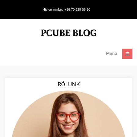
Hívjon minket: +36 70 629 06 90
Menü
RÓLUNK