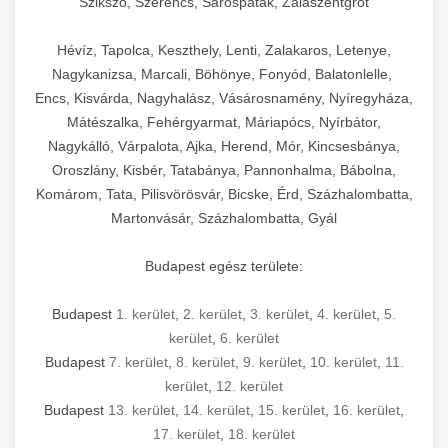
Szikszó, Szerencs, Sárospatak, Zalaszentgrót
Hévíz, Tapolca, Keszthely, Lenti, Zalakaros, Letenye,
Nagykanizsa, Marcali, Böhönye, Fonyód, Balatonlelle,
Encs, Kisvárda, Nagyhalász, Vásárosnamény, Nyíregyháza,
Mátészalka, Fehérgyarmat, Máriapócs, Nyírbátor,
Nagykálló, Várpalota, Ajka, Herend, Mór, Kincsesbánya,
Oroszlány, Kisbér, Tatabánya, Pannonhalma, Bábolna,
Komárom, Tata, Pilisvörösvár, Bicske, Érd, Százhalombatta,
Martonvásár, Százhalombatta, Gyál
Budapest egész területe:
Budapest
1. kerület
,
2. kerület
,
3. kerület
,
4. kerület
,
5.
kerület
,
6. kerület
Budapest
7. kerület
,
8. kerület
,
9. kerület
,
10. kerület
,
11.
kerület
,
12. kerület
Budapest
13. kerület
,
14. kerület
,
15. kerület
,
16. kerület
,
17. kerület
,
18. kerület