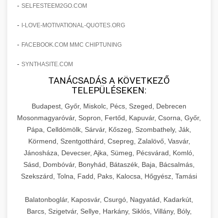
amelyek valós eredményeket hoznak.
-
SELFESTEEM2GO.COM
Teljes dokumentáció egy klinika átalakulási
-
I-LOVE-MOTIVATIONAL-QUOTES.ORG
szonyegtisztito.net
útjáról, bemutatva az utat a küzdő praxistól a
🎪 18. Szemhéjplasztika Iránti
+
virágzó vállalkozásig 150%-os növekedéssel.
marketing stratégiai tervrajz
Érdeklődés 150%-os Fokozása
-
FACEBOOK.COM MMC CHIPTUNING
-
szonyegtakaritas.org
SYNTHASITE.COM
Technikák és módszerek a páciensek
érdeklődésének és elkötelezettségének drámai
TANÁCSADÁS A KÖVETKEZŐ
klinika átalakulási történet
🎮 19. AI Google Ads és Meta
+
TELEPÜLÉSEKEN:
növeléséhez. Egy 150%-os fellendülési
Kampány Kezelés
esettanulmány gyakorlati betekintésekkel.
Budapest, Győr, Miskolc, Pécs, Szeged, Debrecen
Fejlett AI-alapú Google Ads és Meta hirdetési
Mosonmagyaróvár, Sopron, Fertőd, Kapuvár, Csorna, Győr,
weboldal-keszites.co
Pápa, Celldömölk, Sárvár, Kőszeg, Szombathely, Ják,
kampánykezelés. Optimalizálja hirdetési
+
🍞 20. Ipari Dagasztógép
Körmend, Szentgotthárd, Csepreg, Zalalövő, Vasvár,
költségvetését gépi tanulással és
elkötelezettség erősítési módszerek
Jánosháza, Devecser, Ajka, Sümeg, Pécsvárad, Komló,
automatizálással.
Professzionális ipari dagasztógépek és
Sásd, Dombóvár, Bonyhád, Bátaszék, Baja, Bácsalmás,
tésztakeverő gépek pékségek és kereskedelmi
+
🔪 21. Ipari Szeletelőgép
Szekszárd, Tolna, Fadd, Paks, Kalocsa, Hőgyész, Tamási
aikampany.hu
AI hirdetési automatizálás
konyhák számára. Masszív konstrukció
megbízható teljesítményhez.
Ipari hús- és sajtszeletelő gépek professzionális
Balatonboglár, Kaposvár, Csurgó, Nagyatád, Kadarkút,
élelmiszer-előkészítéshez. Precíziós vágás
Barcs, Szigetvár, Sellye, Harkány, Siklós, Villány, Bóly,
+
📦 22. Vákuumozó Gép