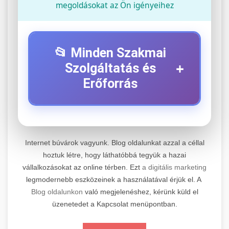
megoldásokat az Ön igényeihez
📂 Minden Szakmai
+
Szolgáltatás és
Erőforrás
⚡ 1. Legjobb Elektromos Roller
+
Szerviz
Internet búvárok vagyunk. Blog oldalunkat azzal a céllal
Professzionális elektromos roller javítási és
hoztuk létre, hogy láthatóbbá tegyük a hazai
vállalkozásokat az online térben. Ezt
a digitális marketing
karbantartási szolgáltatások. Szakértő
📊 2. Online Marketing
+
legmodernebb eszközeinek a használatával érjük el. A
technikusaink minőségi szervízt nyújtanak
Ügynökség
Blog oldalunkon
való megjelenéshez, kérünk küld el
minden jelentős márkához és modellhez.
üzenetedet a Kapcsolat menüpontban.
Átfogó online marketing szolgáltatások,
Szervizközpont Látogatása
beleértve a SEO-t, közösségi média kezelést és
+
🛴 3. Legjobb Elektromos Roller