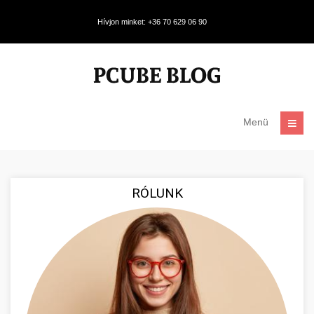
Hívjon minket: +36 70 629 06 90
Menü
RÓLUNK