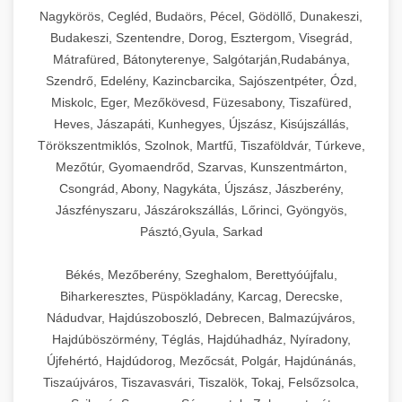
Ipari sajtreszelők és aprítógépek kereskedelmi
kereskedelmi hűtőegység
Nagykörös, Cegléd, Budaörs, Pécel, Gödöllő, Dunakeszi,
chef-iparikonyhagepek.hu
élelmiszer-előkészítéshez. Különböző reszelési
🍳 28. Nagykonyhai
Budakeszi, Szentendre, Dorog, Esztergom, Visegrád,
+
méretek különböző alkalmazásokhoz.
kereskedelmi mosogatógép
Berendezések
Mátrafüred, Bátonyterenye, Salgótarján,Rudabánya,
Szendrő, Edelény, Kazincbarcika, Sajószentpéter, Ózd,
chef-iparikonyhagepek.hu
Teljes körű nagykonyhai berendezések és
Miskolc, Eger, Mezőkövesd, Füzesabony, Tiszafüred,
professzionális vendéglátóipari kellékek.
Heves, Jászapáti, Kunhegyes, Újszász, Kisújszállás,
kereskedelmi sajtreszelő
Minden, ami szükséges éttermi és catering
Törökszentmiklós, Szolnok, Martfű, Tiszaföldvár, Túrkeve,
műveletekhez.
Mezőtúr, Gyomaendrőd, Szarvas, Kunszentmárton,
Csongrád, Abony, Nagykáta, Újszász, Jászberény,
chef-iparikonyhagepek.hu
Jászfényszaru, Jászárokszállás, Lőrinci, Gyöngyös,
Pásztó,Gyula, Sarkad
kereskedelmi konyhai megoldások
Békés, Mezőberény, Szeghalom, Berettyóújfalu,
Biharkeresztes, Püspökladány, Karcag, Derecske,
Nádudvar, Hajdúszoboszló, Debrecen, Balmazújváros,
Hajdúböszörmény, Téglás, Hajdúhadház, Nyíradony,
Újfehértó, Hajdúdorog, Mezőcsát, Polgár, Hajdúnánás,
Tiszaújváros, Tiszavasvári, Tiszalök, Tokaj, Felsőzsolca,