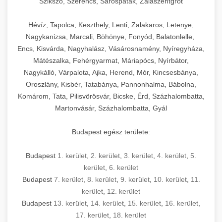
Szikszó, Szerencs, Sárospatak, Zalaszentgrót
Hévíz, Tapolca, Keszthely, Lenti, Zalakaros, Letenye,
Nagykanizsa, Marcali, Böhönye, Fonyód, Balatonlelle,
Encs, Kisvárda, Nagyhalász, Vásárosnamény, Nyíregyháza,
Mátészalka, Fehérgyarmat, Máriapócs, Nyírbátor,
Nagykálló, Várpalota, Ajka, Herend, Mór, Kincsesbánya,
Oroszlány, Kisbér, Tatabánya, Pannonhalma, Bábolna,
Komárom, Tata, Pilisvörösvár, Bicske, Érd, Százhalombatta,
Martonvásár, Százhalombatta, Gyál
Budapest egész területe:
Budapest
1. kerület
,
2. kerület
,
3. kerület
,
4. kerület
,
5.
kerület
,
6. kerület
Budapest
7. kerület
,
8. kerület
,
9. kerület
,
10. kerület
,
11.
kerület
,
12. kerület
Budapest
13. kerület
,
14. kerület
,
15. kerület
,
16. kerület
,
17. kerület
,
18. kerület