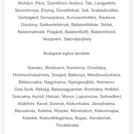
chef-iparikonyhagepek.hu
állítható vastagság beállítással.
Mohács, Pécs, Szentlőrinc Andocs, Tab, Lengyeltóti,
Simontornya, Enying, Dunaföldvár, Solt, Szabadszállás,
Kereskedelmi vákuumcsomagoló berendezések
kereskedelmi tésztakeverő
Sárbogárd, Dunaújváros, Kunszentmiklós, Ráckeve,
chef-iparikonyhagepek.hu
élelmiszerek tartósításához. Hosszabbítsa a
+
🎁 23. Vákuumfóliázó Gép
Gárdony, Székesfehérvár, Balatonföldvár, Siófok,
szavatossági időt és tartsa meg a termék
professzionális élelmiszer szeletelő
Balatonalmádi, Polgárdi, Balatonfűzfő, Balatonfüred,
frissességét.
Ipari vákuumfóliázó gépek professzionális
Veszprém, Sátoraljaújhely
élelmiszer-csomagolási műveletekhez.
+
🔥 24. Ipari Sütő és Gőzpároló
chef-iparikonyhagepek.hu
Hatékony lezárási és tartósítási megoldások.
Budapest egész területe:
Kereskedelmi légkeveréses sütők és gőzpárolók
vákuum lezáró berendezés
chef-iparikonyhagepek.hu
Szentes, Mindszent, Kondoros, Orosháza,
professzionális konyhák számára. Nagy
+
❄️ 25. Ipari Hűtőszekrény
Hódmezővásárhely, Szeged, Battonya, Mezőkovácsháza,
kapacitású sütő- és főzőberendezés precíz
kereskedelmi csomagoló gép
Békéscsaba, Nagymaros, Nyergesújfalu, Kismaros,
hőmérséklet-szabályozással.
Professzionális hűtőegységek és hűtőkamrák
Göd,Szob, Rétság, Balassagyarmat, Romhány, Hollókő,
kereskedelmi konyhák számára.
+
💧 26. Ipari Mosogatógép
Szécsény, Aszód, Hatvan, Monor, Lajosmizse, Soltvadkert,
chef-iparikonyhagepek.hu
Energiahatékony hűtési megoldások nagy
Kiskőrös, Kecel, Dusnok, Kiskunhalas, Jánoshalma,
kapacitással.
Kereskedelmi mosogatóberendezések nagy
kereskedelmi sütősütő
Bácsalmás, Kelebia, Röszke, Mórahalom, Kiskunmajsa,
forgalmú éttermi műveletekhez. Gyors tisztítási
Kistelek, Kiskunfélegyháza, Bugac, Kecskemét,
+
🧀 27. Ipari Sajtreszelő Gép
chef-iparikonyhagepek.hu
ciklusok fertőtlenítési képességekkel.
Tiszakécske