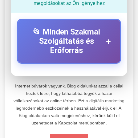
megoldásokat az Ön igényeihez
📂 Minden Szakmai
+
Szolgáltatás és
Erőforrás
⚡ 1. Legjobb Elektromos Roller
+
Szerviz
Internet búvárok vagyunk. Blog oldalunkat azzal a céllal
Professzionális elektromos roller javítási és
hoztuk létre, hogy láthatóbbá tegyük a hazai
vállalkozásokat az online térben. Ezt
a digitális marketing
karbantartási szolgáltatások. Szakértő
📊 2. Online Marketing
+
legmodernebb eszközeinek a használatával érjük el. A
technikusaink minőségi szervízt nyújtanak
Ügynökség
Blog oldalunkon
való megjelenéshez, kérünk küld el
minden jelentős márkához és modellhez.
üzenetedet a Kapcsolat menüpontban.
Átfogó online marketing szolgáltatások,
Szervizközpont Látogatása
beleértve a SEO-t, közösségi média kezelést és
+
🛴 3. Legjobb Elektromos Roller