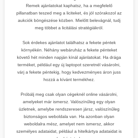
Remek ajánlatokat kaphatsz, ha a megfelelő
pillanatban teszed meg a liciteket, és jól szórakozol az
aukciók böngészése közben. Mielőtt belevágnál, tudj
meg többet a licitálási stratégiákról.
Sok érdekes ajánlatot találhatsz a fekete péntek
környékén. Néhány webáruház a fekete pénteket
követő hét minden napján kínál ajánlatokat. Ha drága
terméket, például egy új laptopot szeretnél vásárolni,
várj a fekete péntekig, hogy kedvezményes áron juss
hozzá a kívánt termékhez.
Próbálj meg csak olyan cégeknél online vásárolni,
amelyeket már ismersz. Valószínűleg egy olyan
üzletnek, amelybe rendszeresen jársz, valószínűleg
biztonságos weboldala van. Ha azonban olyan
weboldalra mész, amelyet nem ismersz, akkor
személyes adataidat, például a hitelkártya adataidat is