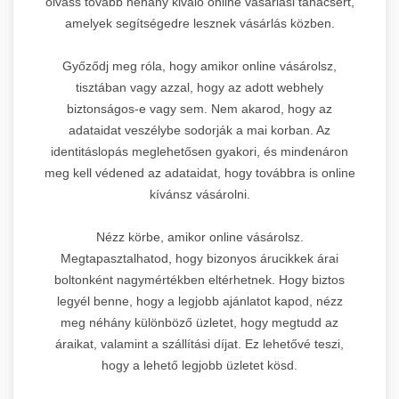
olvass tovább néhány kiváló online vásárlási tanácsért,
amelyek segítségedre lesznek vásárlás közben.
Győződj meg róla, hogy amikor online vásárolsz,
tisztában vagy azzal, hogy az adott webhely
biztonságos-e vagy sem. Nem akarod, hogy az
adataidat veszélybe sodorják a mai korban. Az
identitáslopás meglehetősen gyakori, és mindenáron
meg kell védened az adataidat, hogy továbbra is online
kívánsz vásárolni.
Nézz körbe, amikor online vásárolsz.
Megtapasztalhatod, hogy bizonyos árucikkek árai
boltonként nagymértékben eltérhetnek. Hogy biztos
legyél benne, hogy a legjobb ajánlatot kapod, nézz
meg néhány különböző üzletet, hogy megtudd az
áraikat, valamint a szállítási díjat. Ez lehetővé teszi,
hogy a lehető legjobb üzletet kösd.