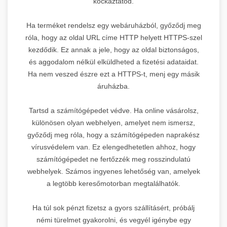
kockáztatod.
Ha terméket rendelsz egy webáruházból, győződj meg
róla, hogy az oldal URL címe HTTP helyett HTTPS-szel
kezdődik. Ez annak a jele, hogy az oldal biztonságos,
és aggodalom nélkül elküldheted a fizetési adataidat.
Ha nem veszed észre ezt a HTTPS-t, menj egy másik
áruházba.
Tartsd a számítógépedet védve. Ha online vásárolsz,
különösen olyan webhelyen, amelyet nem ismersz,
győződj meg róla, hogy a számítógépeden naprakész
vírusvédelem van. Ez elengedhetetlen ahhoz, hogy
számítógépedet ne fertőzzék meg rosszindulatú
webhelyek. Számos ingyenes lehetőség van, amelyek
a legtöbb keresőmotorban megtalálhatók.
Ha túl sok pénzt fizetsz a gyors szállításért, próbálj
némi türelmet gyakorolni, és vegyél igénybe egy