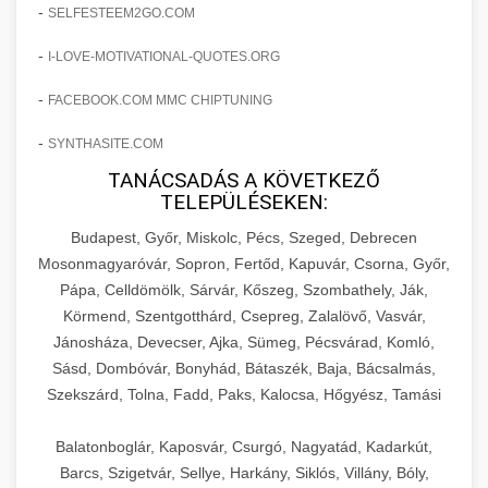
amelyek valós eredményeket hoznak.
-
SELFESTEEM2GO.COM
Teljes dokumentáció egy klinika átalakulási
-
I-LOVE-MOTIVATIONAL-QUOTES.ORG
szonyegtisztito.net
útjáról, bemutatva az utat a küzdő praxistól a
🎪 18. Szemhéjplasztika Iránti
+
virágzó vállalkozásig 150%-os növekedéssel.
marketing stratégiai tervrajz
Érdeklődés 150%-os Fokozása
-
FACEBOOK.COM MMC CHIPTUNING
-
szonyegtakaritas.org
SYNTHASITE.COM
Technikák és módszerek a páciensek
érdeklődésének és elkötelezettségének drámai
TANÁCSADÁS A KÖVETKEZŐ
klinika átalakulási történet
🎮 19. AI Google Ads és Meta
+
TELEPÜLÉSEKEN:
növeléséhez. Egy 150%-os fellendülési
Kampány Kezelés
esettanulmány gyakorlati betekintésekkel.
Budapest, Győr, Miskolc, Pécs, Szeged, Debrecen
Fejlett AI-alapú Google Ads és Meta hirdetési
Mosonmagyaróvár, Sopron, Fertőd, Kapuvár, Csorna, Győr,
weboldal-keszites.co
Pápa, Celldömölk, Sárvár, Kőszeg, Szombathely, Ják,
kampánykezelés. Optimalizálja hirdetési
+
🍞 20. Ipari Dagasztógép
Körmend, Szentgotthárd, Csepreg, Zalalövő, Vasvár,
költségvetését gépi tanulással és
elkötelezettség erősítési módszerek
Jánosháza, Devecser, Ajka, Sümeg, Pécsvárad, Komló,
automatizálással.
Professzionális ipari dagasztógépek és
Sásd, Dombóvár, Bonyhád, Bátaszék, Baja, Bácsalmás,
tésztakeverő gépek pékségek és kereskedelmi
+
🔪 21. Ipari Szeletelőgép
Szekszárd, Tolna, Fadd, Paks, Kalocsa, Hőgyész, Tamási
aikampany.hu
AI hirdetési automatizálás
konyhák számára. Masszív konstrukció
megbízható teljesítményhez.
Ipari hús- és sajtszeletelő gépek professzionális
Balatonboglár, Kaposvár, Csurgó, Nagyatád, Kadarkút,
élelmiszer-előkészítéshez. Precíziós vágás
Barcs, Szigetvár, Sellye, Harkány, Siklós, Villány, Bóly,
+
📦 22. Vákuumozó Gép