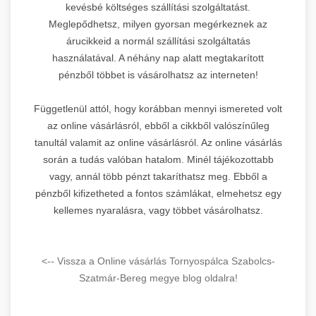
kevésbé költséges szállítási szolgáltatást.
Meglepődhetsz, milyen gyorsan megérkeznek az
árucikkeid a normál szállítási szolgáltatás
használatával. A néhány nap alatt megtakarított
pénzből többet is vásárolhatsz az interneten!
Függetlenül attól, hogy korábban mennyi ismereted volt
az online vásárlásról, ebből a cikkből valószínűleg
tanultál valamit az online vásárlásról. Az online vásárlás
során a tudás valóban hatalom. Minél tájékozottabb
vagy, annál több pénzt takaríthatsz meg. Ebből a
pénzből kifizetheted a fontos számlákat, elmehetsz egy
kellemes nyaralásra, vagy többet vásárolhatsz.
<-- Vissza a Online vásárlás Tornyospálca Szabolcs-
Szatmár-Bereg megye blog oldalra!