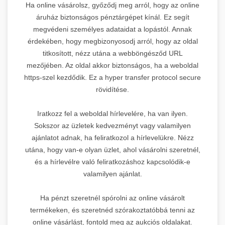
Ha online vásárolsz, győződj meg arról, hogy az online
áruház biztonságos pénztárgépet kínál. Ez segít
megvédeni személyes adataidat a lopástól. Annak
érdekében, hogy megbizonyosodj arról, hogy az oldal
titkosított, nézz utána a webböngésződ URL
mezőjében. Az oldal akkor biztonságos, ha a weboldal
https-szel kezdődik. Ez a hyper transfer protocol secure
rövidítése.
Iratkozz fel a weboldal hírlevelére, ha van ilyen.
Sokszor az üzletek kedvezményt vagy valamilyen
ajánlatot adnak, ha feliratkozol a hírlevelükre. Nézz
utána, hogy van-e olyan üzlet, ahol vásárolni szeretnél,
és a hírlevélre való feliratkozáshoz kapcsolódik-e
valamilyen ajánlat.
Ha pénzt szeretnél spórolni az online vásárolt
termékeken, és szeretnéd szórakoztatóbbá tenni az
online vásárlást, fontold meg az aukciós oldalakat.