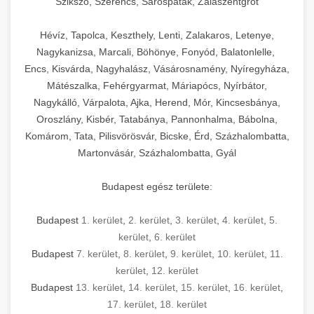
Szikszó, Szerencs, Sárospatak, Zalaszentgrót
Hévíz, Tapolca, Keszthely, Lenti, Zalakaros, Letenye,
Nagykanizsa, Marcali, Böhönye, Fonyód, Balatonlelle,
Encs, Kisvárda, Nagyhalász, Vásárosnamény, Nyíregyháza,
Mátészalka, Fehérgyarmat, Máriapócs, Nyírbátor,
Nagykálló, Várpalota, Ajka, Herend, Mór, Kincsesbánya,
Oroszlány, Kisbér, Tatabánya, Pannonhalma, Bábolna,
Komárom, Tata, Pilisvörösvár, Bicske, Érd, Százhalombatta,
Martonvásár, Százhalombatta, Gyál
Budapest egész területe:
Budapest
1. kerület
,
2. kerület
,
3. kerület
,
4. kerület
,
5.
kerület
,
6. kerület
Budapest
7. kerület
,
8. kerület
,
9. kerület
,
10. kerület
,
11.
kerület
,
12. kerület
Budapest
13. kerület
,
14. kerület
,
15. kerület
,
16. kerület
,
17. kerület
,
18. kerület