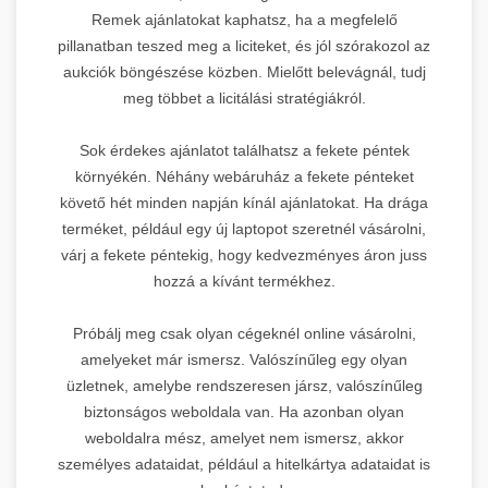
Remek ajánlatokat kaphatsz, ha a megfelelő
pillanatban teszed meg a liciteket, és jól szórakozol az
aukciók böngészése közben. Mielőtt belevágnál, tudj
meg többet a licitálási stratégiákról.
Sok érdekes ajánlatot találhatsz a fekete péntek
környékén. Néhány webáruház a fekete pénteket
követő hét minden napján kínál ajánlatokat. Ha drága
terméket, például egy új laptopot szeretnél vásárolni,
várj a fekete péntekig, hogy kedvezményes áron juss
hozzá a kívánt termékhez.
Próbálj meg csak olyan cégeknél online vásárolni,
amelyeket már ismersz. Valószínűleg egy olyan
üzletnek, amelybe rendszeresen jársz, valószínűleg
biztonságos weboldala van. Ha azonban olyan
weboldalra mész, amelyet nem ismersz, akkor
személyes adataidat, például a hitelkártya adataidat is