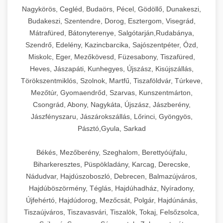
Ipari sajtreszelők és aprítógépek kereskedelmi
kereskedelmi hűtőegység
Nagykörös, Cegléd, Budaörs, Pécel, Gödöllő, Dunakeszi,
chef-iparikonyhagepek.hu
élelmiszer-előkészítéshez. Különböző reszelési
🍳 28. Nagykonyhai
Budakeszi, Szentendre, Dorog, Esztergom, Visegrád,
+
méretek különböző alkalmazásokhoz.
kereskedelmi mosogatógép
Berendezések
Mátrafüred, Bátonyterenye, Salgótarján,Rudabánya,
Szendrő, Edelény, Kazincbarcika, Sajószentpéter, Ózd,
chef-iparikonyhagepek.hu
Teljes körű nagykonyhai berendezések és
Miskolc, Eger, Mezőkövesd, Füzesabony, Tiszafüred,
professzionális vendéglátóipari kellékek.
Heves, Jászapáti, Kunhegyes, Újszász, Kisújszállás,
kereskedelmi sajtreszelő
Minden, ami szükséges éttermi és catering
Törökszentmiklós, Szolnok, Martfű, Tiszaföldvár, Túrkeve,
műveletekhez.
Mezőtúr, Gyomaendrőd, Szarvas, Kunszentmárton,
Csongrád, Abony, Nagykáta, Újszász, Jászberény,
chef-iparikonyhagepek.hu
Jászfényszaru, Jászárokszállás, Lőrinci, Gyöngyös,
Pásztó,Gyula, Sarkad
kereskedelmi konyhai megoldások
Békés, Mezőberény, Szeghalom, Berettyóújfalu,
Biharkeresztes, Püspökladány, Karcag, Derecske,
Nádudvar, Hajdúszoboszló, Debrecen, Balmazújváros,
Hajdúböszörmény, Téglás, Hajdúhadház, Nyíradony,
Újfehértó, Hajdúdorog, Mezőcsát, Polgár, Hajdúnánás,
Tiszaújváros, Tiszavasvári, Tiszalök, Tokaj, Felsőzsolca,