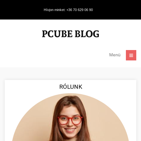
Hívjon minket: +36 70 629 06 90
Menü
RÓLUNK