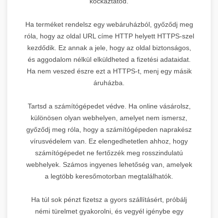
kockáztatod.
Ha terméket rendelsz egy webáruházból, győződj meg
róla, hogy az oldal URL címe HTTP helyett HTTPS-szel
kezdődik. Ez annak a jele, hogy az oldal biztonságos,
és aggodalom nélkül elküldheted a fizetési adataidat.
Ha nem veszed észre ezt a HTTPS-t, menj egy másik
áruházba.
Tartsd a számítógépedet védve. Ha online vásárolsz,
különösen olyan webhelyen, amelyet nem ismersz,
győződj meg róla, hogy a számítógépeden naprakész
vírusvédelem van. Ez elengedhetetlen ahhoz, hogy
számítógépedet ne fertőzzék meg rosszindulatú
webhelyek. Számos ingyenes lehetőség van, amelyek
a legtöbb keresőmotorban megtalálhatók.
Ha túl sok pénzt fizetsz a gyors szállításért, próbálj
némi türelmet gyakorolni, és vegyél igénybe egy