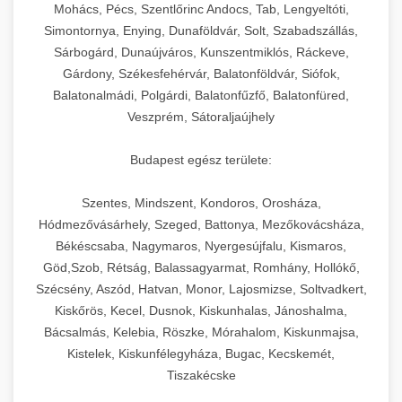
chef-iparikonyhagepek.hu
állítható vastagság beállítással.
Mohács, Pécs, Szentlőrinc Andocs, Tab, Lengyeltóti,
Simontornya, Enying, Dunaföldvár, Solt, Szabadszállás,
Kereskedelmi vákuumcsomagoló berendezések
kereskedelmi tésztakeverő
Sárbogárd, Dunaújváros, Kunszentmiklós, Ráckeve,
chef-iparikonyhagepek.hu
élelmiszerek tartósításához. Hosszabbítsa a
+
🎁 23. Vákuumfóliázó Gép
Gárdony, Székesfehérvár, Balatonföldvár, Siófok,
szavatossági időt és tartsa meg a termék
professzionális élelmiszer szeletelő
Balatonalmádi, Polgárdi, Balatonfűzfő, Balatonfüred,
frissességét.
Ipari vákuumfóliázó gépek professzionális
Veszprém, Sátoraljaújhely
élelmiszer-csomagolási műveletekhez.
+
🔥 24. Ipari Sütő és Gőzpároló
chef-iparikonyhagepek.hu
Hatékony lezárási és tartósítási megoldások.
Budapest egész területe:
Kereskedelmi légkeveréses sütők és gőzpárolók
vákuum lezáró berendezés
chef-iparikonyhagepek.hu
Szentes, Mindszent, Kondoros, Orosháza,
professzionális konyhák számára. Nagy
+
❄️ 25. Ipari Hűtőszekrény
Hódmezővásárhely, Szeged, Battonya, Mezőkovácsháza,
kapacitású sütő- és főzőberendezés precíz
kereskedelmi csomagoló gép
Békéscsaba, Nagymaros, Nyergesújfalu, Kismaros,
hőmérséklet-szabályozással.
Professzionális hűtőegységek és hűtőkamrák
Göd,Szob, Rétság, Balassagyarmat, Romhány, Hollókő,
kereskedelmi konyhák számára.
+
💧 26. Ipari Mosogatógép
Szécsény, Aszód, Hatvan, Monor, Lajosmizse, Soltvadkert,
chef-iparikonyhagepek.hu
Energiahatékony hűtési megoldások nagy
Kiskőrös, Kecel, Dusnok, Kiskunhalas, Jánoshalma,
kapacitással.
Kereskedelmi mosogatóberendezések nagy
kereskedelmi sütősütő
Bácsalmás, Kelebia, Röszke, Mórahalom, Kiskunmajsa,
forgalmú éttermi műveletekhez. Gyors tisztítási
Kistelek, Kiskunfélegyháza, Bugac, Kecskemét,
+
🧀 27. Ipari Sajtreszelő Gép
chef-iparikonyhagepek.hu
ciklusok fertőtlenítési képességekkel.
Tiszakécske