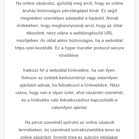
Ha online vásárolsz, győződj meg arról, hogy az online
áruház biztonságos pénztárgépet kínál. Ez segít
megvédeni személyes adataidat a lopástól. Annak
érdekében, hogy megbizonyosodj arról, hogy az oldal
titkosított, nézz utána a webböngésződ URL
mezőjében. Az oldal akkor biztonságos, ha a weboldal
https-szel kezdődik. Ez a hyper transfer protocol secure
rövidítése.
Iratkozz fel a weboldal hírlevelére, ha van ilyen.
Sokszor az üzletek kedvezményt vagy valamilyen
ajánlatot adnak, ha feliratkozol a hírlevelükre. Nézz
utána, hogy van-e olyan üzlet, ahol vásárolni szeretnél,
és a hírlevélre való feliratkozáshoz kapcsolódik-e
valamilyen ajánlat.
Ha pénzt szeretnél spórolni az online vásárolt
termékeken, és szeretnéd szórakoztatóbbá tenni az
online vásárlást, fontold meg az aukciós oldalakat.