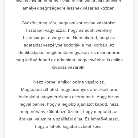
olvass tovább néhány kiváló online vásárlási tanácsért,
amelyek segítségedre lesznek vásárlás közben.
Győződj meg róla, hogy amikor online vásárolsz,
tisztában vagy azzal, hogy az adott webhely
biztonságos-e vagy sem. Nem akarod, hogy az
adataidat veszélybe sodorják a mai korban. Az
identitáslopás meglehetősen gyakori, és mindenáron
meg kell védened az adataidat, hogy továbbra is online
kívánsz vásárolni.
Nézz körbe, amikor online vásárolsz.
Megtapasztalhatod, hogy bizonyos árucikkek árai
boltonként nagymértékben eltérhetnek. Hogy biztos
legyél benne, hogy a legjobb ajánlatot kapod, nézz
meg néhány különböző üzletet, hogy megtudd az
áraikat, valamint a szállítási díjat. Ez lehetővé teszi,
hogy a lehető legjobb üzletet kösd.