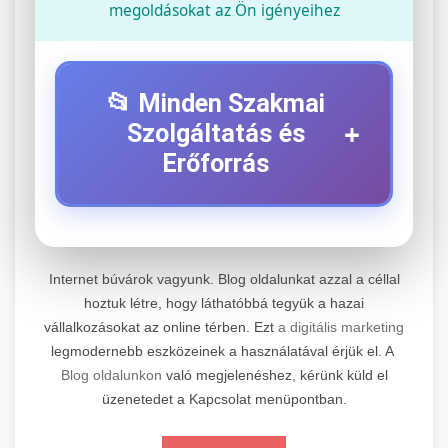
megoldásokat az Ön igényeihez
📂 Minden Szakmai
+
Szolgáltatás és
Erőforrás
⚡ 1. Legjobb Elektromos Roller
+
Szerviz
Internet búvárok vagyunk. Blog oldalunkat azzal a céllal
Professzionális elektromos roller javítási és
hoztuk létre, hogy láthatóbbá tegyük a hazai
vállalkozásokat az online térben. Ezt
a digitális marketing
karbantartási szolgáltatások. Szakértő
📊 2. Online Marketing
+
legmodernebb eszközeinek a használatával érjük el. A
technikusaink minőségi szervízt nyújtanak
Ügynökség
Blog oldalunkon
való megjelenéshez, kérünk küld el
minden jelentős márkához és modellhez.
üzenetedet a Kapcsolat menüpontban.
Átfogó online marketing szolgáltatások,
Szervizközpont Látogatása
beleértve a SEO-t, közösségi média kezelést és
+
🛴 3. Legjobb Elektromos Roller