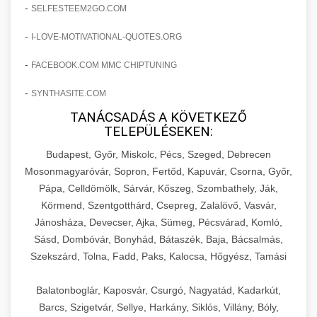
amelyek valós eredményeket hoznak.
-
SELFESTEEM2GO.COM
Teljes dokumentáció egy klinika átalakulási
-
I-LOVE-MOTIVATIONAL-QUOTES.ORG
szonyegtisztito.net
útjáról, bemutatva az utat a küzdő praxistól a
🎪 18. Szemhéjplasztika Iránti
+
virágzó vállalkozásig 150%-os növekedéssel.
marketing stratégiai tervrajz
Érdeklődés 150%-os Fokozása
-
FACEBOOK.COM MMC CHIPTUNING
-
szonyegtakaritas.org
SYNTHASITE.COM
Technikák és módszerek a páciensek
érdeklődésének és elkötelezettségének drámai
TANÁCSADÁS A KÖVETKEZŐ
klinika átalakulási történet
🎮 19. AI Google Ads és Meta
+
TELEPÜLÉSEKEN:
növeléséhez. Egy 150%-os fellendülési
Kampány Kezelés
esettanulmány gyakorlati betekintésekkel.
Budapest, Győr, Miskolc, Pécs, Szeged, Debrecen
Fejlett AI-alapú Google Ads és Meta hirdetési
Mosonmagyaróvár, Sopron, Fertőd, Kapuvár, Csorna, Győr,
weboldal-keszites.co
Pápa, Celldömölk, Sárvár, Kőszeg, Szombathely, Ják,
kampánykezelés. Optimalizálja hirdetési
+
🍞 20. Ipari Dagasztógép
Körmend, Szentgotthárd, Csepreg, Zalalövő, Vasvár,
költségvetését gépi tanulással és
elkötelezettség erősítési módszerek
Jánosháza, Devecser, Ajka, Sümeg, Pécsvárad, Komló,
automatizálással.
Professzionális ipari dagasztógépek és
Sásd, Dombóvár, Bonyhád, Bátaszék, Baja, Bácsalmás,
tésztakeverő gépek pékségek és kereskedelmi
+
🔪 21. Ipari Szeletelőgép
Szekszárd, Tolna, Fadd, Paks, Kalocsa, Hőgyész, Tamási
aikampany.hu
AI hirdetési automatizálás
konyhák számára. Masszív konstrukció
megbízható teljesítményhez.
Ipari hús- és sajtszeletelő gépek professzionális
Balatonboglár, Kaposvár, Csurgó, Nagyatád, Kadarkút,
élelmiszer-előkészítéshez. Precíziós vágás
Barcs, Szigetvár, Sellye, Harkány, Siklós, Villány, Bóly,
+
📦 22. Vákuumozó Gép