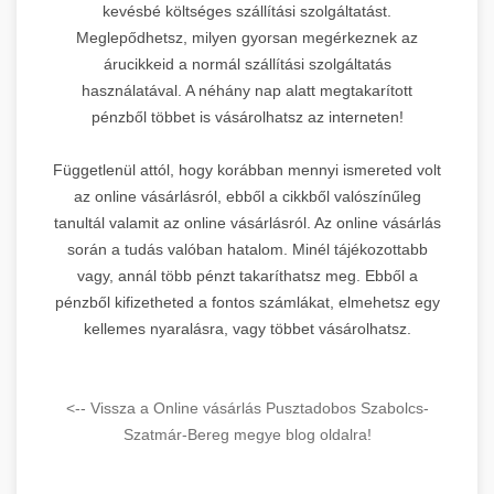
kevésbé költséges szállítási szolgáltatást.
Meglepődhetsz, milyen gyorsan megérkeznek az
árucikkeid a normál szállítási szolgáltatás
használatával. A néhány nap alatt megtakarított
pénzből többet is vásárolhatsz az interneten!
Függetlenül attól, hogy korábban mennyi ismereted volt
az online vásárlásról, ebből a cikkből valószínűleg
tanultál valamit az online vásárlásról. Az online vásárlás
során a tudás valóban hatalom. Minél tájékozottabb
vagy, annál több pénzt takaríthatsz meg. Ebből a
pénzből kifizetheted a fontos számlákat, elmehetsz egy
kellemes nyaralásra, vagy többet vásárolhatsz.
<-- Vissza a Online vásárlás Pusztadobos Szabolcs-
Szatmár-Bereg megye blog oldalra!