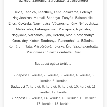
Szikszó, Szerencs, Sárospatak, Zalaszentgrót
Hévíz, Tapolca, Keszthely, Lenti, Zalakaros, Letenye,
Nagykanizsa, Marcali, Böhönye, Fonyód, Balatonlelle,
Encs, Kisvárda, Nagyhalász, Vásárosnamény, Nyíregyháza,
Mátészalka, Fehérgyarmat, Máriapócs, Nyírbátor,
Nagykálló, Várpalota, Ajka, Herend, Mór, Kincsesbánya,
Oroszlány, Kisbér, Tatabánya, Pannonhalma, Bábolna,
Komárom, Tata, Pilisvörösvár, Bicske, Érd, Százhalombatta,
Martonvásár, Százhalombatta, Gyál
Budapest egész területe:
Budapest
1. kerület
,
2. kerület
,
3. kerület
,
4. kerület
,
5.
kerület
,
6. kerület
Budapest
7. kerület
,
8. kerület
,
9. kerület
,
10. kerület
,
11.
kerület
,
12. kerület
Budapest
13. kerület
,
14. kerület
,
15. kerület
,
16. kerület
,
17. kerület
,
18. kerület