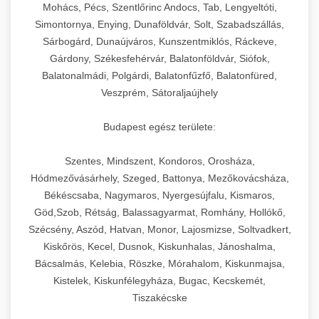
chef-iparikonyhagepek.hu
állítható vastagság beállítással.
Mohács, Pécs, Szentlőrinc Andocs, Tab, Lengyeltóti,
Simontornya, Enying, Dunaföldvár, Solt, Szabadszállás,
Kereskedelmi vákuumcsomagoló berendezések
kereskedelmi tésztakeverő
Sárbogárd, Dunaújváros, Kunszentmiklós, Ráckeve,
chef-iparikonyhagepek.hu
élelmiszerek tartósításához. Hosszabbítsa a
+
🎁 23. Vákuumfóliázó Gép
Gárdony, Székesfehérvár, Balatonföldvár, Siófok,
szavatossági időt és tartsa meg a termék
professzionális élelmiszer szeletelő
Balatonalmádi, Polgárdi, Balatonfűzfő, Balatonfüred,
frissességét.
Ipari vákuumfóliázó gépek professzionális
Veszprém, Sátoraljaújhely
élelmiszer-csomagolási műveletekhez.
+
🔥 24. Ipari Sütő és Gőzpároló
chef-iparikonyhagepek.hu
Hatékony lezárási és tartósítási megoldások.
Budapest egész területe:
Kereskedelmi légkeveréses sütők és gőzpárolók
vákuum lezáró berendezés
chef-iparikonyhagepek.hu
Szentes, Mindszent, Kondoros, Orosháza,
professzionális konyhák számára. Nagy
+
❄️ 25. Ipari Hűtőszekrény
Hódmezővásárhely, Szeged, Battonya, Mezőkovácsháza,
kapacitású sütő- és főzőberendezés precíz
kereskedelmi csomagoló gép
Békéscsaba, Nagymaros, Nyergesújfalu, Kismaros,
hőmérséklet-szabályozással.
Professzionális hűtőegységek és hűtőkamrák
Göd,Szob, Rétság, Balassagyarmat, Romhány, Hollókő,
kereskedelmi konyhák számára.
+
💧 26. Ipari Mosogatógép
Szécsény, Aszód, Hatvan, Monor, Lajosmizse, Soltvadkert,
chef-iparikonyhagepek.hu
Energiahatékony hűtési megoldások nagy
Kiskőrös, Kecel, Dusnok, Kiskunhalas, Jánoshalma,
kapacitással.
Kereskedelmi mosogatóberendezések nagy
kereskedelmi sütősütő
Bácsalmás, Kelebia, Röszke, Mórahalom, Kiskunmajsa,
forgalmú éttermi műveletekhez. Gyors tisztítási
Kistelek, Kiskunfélegyháza, Bugac, Kecskemét,
+
🧀 27. Ipari Sajtreszelő Gép
chef-iparikonyhagepek.hu
ciklusok fertőtlenítési képességekkel.
Tiszakécske