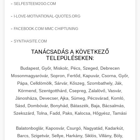
amelyek valós eredményeket hoznak.
-
SELFESTEEM2GO.COM
Teljes dokumentáció egy klinika átalakulási
-
I-LOVE-MOTIVATIONAL-QUOTES.ORG
szonyegtisztito.net
útjáról, bemutatva az utat a küzdő praxistól a
🎪 18. Szemhéjplasztika Iránti
+
virágzó vállalkozásig 150%-os növekedéssel.
marketing stratégiai tervrajz
Érdeklődés 150%-os Fokozása
-
FACEBOOK.COM MMC CHIPTUNING
-
szonyegtakaritas.org
SYNTHASITE.COM
Technikák és módszerek a páciensek
érdeklődésének és elkötelezettségének drámai
TANÁCSADÁS A KÖVETKEZŐ
klinika átalakulási történet
🎮 19. AI Google Ads és Meta
+
TELEPÜLÉSEKEN:
növeléséhez. Egy 150%-os fellendülési
Kampány Kezelés
esettanulmány gyakorlati betekintésekkel.
Budapest, Győr, Miskolc, Pécs, Szeged, Debrecen
Fejlett AI-alapú Google Ads és Meta hirdetési
Mosonmagyaróvár, Sopron, Fertőd, Kapuvár, Csorna, Győr,
weboldal-keszites.co
Pápa, Celldömölk, Sárvár, Kőszeg, Szombathely, Ják,
kampánykezelés. Optimalizálja hirdetési
+
🍞 20. Ipari Dagasztógép
Körmend, Szentgotthárd, Csepreg, Zalalövő, Vasvár,
költségvetését gépi tanulással és
elkötelezettség erősítési módszerek
Jánosháza, Devecser, Ajka, Sümeg, Pécsvárad, Komló,
automatizálással.
Professzionális ipari dagasztógépek és
Sásd, Dombóvár, Bonyhád, Bátaszék, Baja, Bácsalmás,
tésztakeverő gépek pékségek és kereskedelmi
+
🔪 21. Ipari Szeletelőgép
Szekszárd, Tolna, Fadd, Paks, Kalocsa, Hőgyész, Tamási
aikampany.hu
AI hirdetési automatizálás
konyhák számára. Masszív konstrukció
megbízható teljesítményhez.
Ipari hús- és sajtszeletelő gépek professzionális
Balatonboglár, Kaposvár, Csurgó, Nagyatád, Kadarkút,
élelmiszer-előkészítéshez. Precíziós vágás
Barcs, Szigetvár, Sellye, Harkány, Siklós, Villány, Bóly,
+
📦 22. Vákuumozó Gép