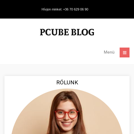
Hívjon minket: +36 70 629 06 90
Menü
RÓLUNK