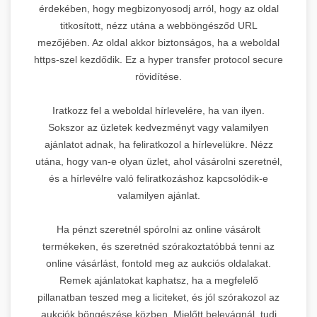
érdekében, hogy megbizonyosodj arról, hogy az oldal
titkosított, nézz utána a webböngésződ URL
mezőjében. Az oldal akkor biztonságos, ha a weboldal
https-szel kezdődik. Ez a hyper transfer protocol secure
rövidítése.
Iratkozz fel a weboldal hírlevelére, ha van ilyen.
Sokszor az üzletek kedvezményt vagy valamilyen
ajánlatot adnak, ha feliratkozol a hírlevelükre. Nézz
utána, hogy van-e olyan üzlet, ahol vásárolni szeretnél,
és a hírlevélre való feliratkozáshoz kapcsolódik-e
valamilyen ajánlat.
Ha pénzt szeretnél spórolni az online vásárolt
termékeken, és szeretnéd szórakoztatóbbá tenni az
online vásárlást, fontold meg az aukciós oldalakat.
Remek ajánlatokat kaphatsz, ha a megfelelő
pillanatban teszed meg a liciteket, és jól szórakozol az
aukciók böngészése közben. Mielőtt belevágnál, tudj