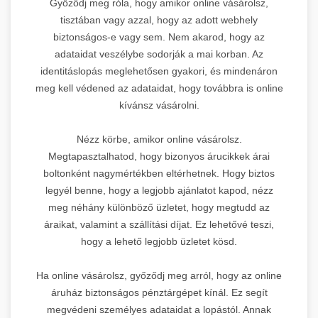
Győződj meg róla, hogy amikor online vásárolsz,
tisztában vagy azzal, hogy az adott webhely
biztonságos-e vagy sem. Nem akarod, hogy az
adataidat veszélybe sodorják a mai korban. Az
identitáslopás meglehetősen gyakori, és mindenáron
meg kell védened az adataidat, hogy továbbra is online
kívánsz vásárolni.
Nézz körbe, amikor online vásárolsz.
Megtapasztalhatod, hogy bizonyos árucikkek árai
boltonként nagymértékben eltérhetnek. Hogy biztos
legyél benne, hogy a legjobb ajánlatot kapod, nézz
meg néhány különböző üzletet, hogy megtudd az
áraikat, valamint a szállítási díjat. Ez lehetővé teszi,
hogy a lehető legjobb üzletet kösd.
Ha online vásárolsz, győződj meg arról, hogy az online
áruház biztonságos pénztárgépet kínál. Ez segít
megvédeni személyes adataidat a lopástól. Annak