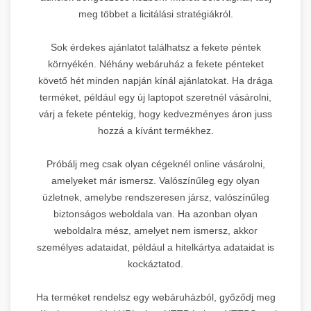
meg többet a licitálási stratégiákról.
Sok érdekes ajánlatot találhatsz a fekete péntek
környékén. Néhány webáruház a fekete pénteket
követő hét minden napján kínál ajánlatokat. Ha drága
terméket, például egy új laptopot szeretnél vásárolni,
várj a fekete péntekig, hogy kedvezményes áron juss
hozzá a kívánt termékhez.
Próbálj meg csak olyan cégeknél online vásárolni,
amelyeket már ismersz. Valószínűleg egy olyan
üzletnek, amelybe rendszeresen jársz, valószínűleg
biztonságos weboldala van. Ha azonban olyan
weboldalra mész, amelyet nem ismersz, akkor
személyes adataidat, például a hitelkártya adataidat is
kockáztatod.
Ha terméket rendelsz egy webáruházból, győződj meg