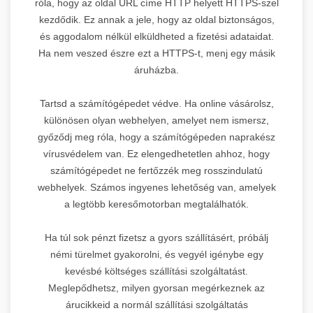
róla, hogy az oldal URL címe HTTP helyett HTTPS-szel
kezdődik. Ez annak a jele, hogy az oldal biztonságos,
és aggodalom nélkül elküldheted a fizetési adataidat.
Ha nem veszed észre ezt a HTTPS-t, menj egy másik
áruházba.
Tartsd a számítógépedet védve. Ha online vásárolsz,
különösen olyan webhelyen, amelyet nem ismersz,
győződj meg róla, hogy a számítógépeden naprakész
vírusvédelem van. Ez elengedhetetlen ahhoz, hogy
számítógépedet ne fertőzzék meg rosszindulatú
webhelyek. Számos ingyenes lehetőség van, amelyek
a legtöbb keresőmotorban megtalálhatók.
Ha túl sok pénzt fizetsz a gyors szállításért, próbálj
némi türelmet gyakorolni, és vegyél igénybe egy
kevésbé költséges szállítási szolgáltatást.
Meglepődhetsz, milyen gyorsan megérkeznek az
árucikkeid a normál szállítási szolgáltatás