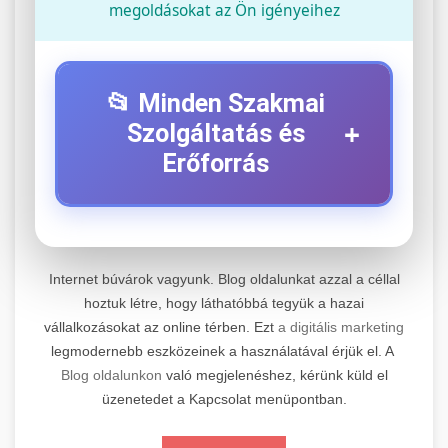
megoldásokat az Ön igényeihez
📂 Minden Szakmai
+
Szolgáltatás és
Erőforrás
⚡ 1. Legjobb Elektromos Roller
+
Szerviz
Internet búvárok vagyunk. Blog oldalunkat azzal a céllal
Professzionális elektromos roller javítási és
hoztuk létre, hogy láthatóbbá tegyük a hazai
vállalkozásokat az online térben. Ezt
a digitális marketing
karbantartási szolgáltatások. Szakértő
📊 2. Online Marketing
+
legmodernebb eszközeinek a használatával érjük el. A
technikusaink minőségi szervízt nyújtanak
Ügynökség
Blog oldalunkon
való megjelenéshez, kérünk küld el
minden jelentős márkához és modellhez.
üzenetedet a Kapcsolat menüpontban.
Átfogó online marketing szolgáltatások,
Szervizközpont Látogatása
beleértve a SEO-t, közösségi média kezelést és
+
🛴 3. Legjobb Elektromos Roller