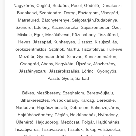
Ipari sajtreszelők és aprítógépek kereskedelmi
kereskedelmi hűtőegység
Nagykörös, Cegléd, Budaörs, Pécel, Gödöllő, Dunakeszi,
chef-iparikonyhagepek.hu
élelmiszer-előkészítéshez. Különböző reszelési
🍳 28. Nagykonyhai
Budakeszi, Szentendre, Dorog, Esztergom, Visegrád,
+
méretek különböző alkalmazásokhoz.
kereskedelmi mosogatógép
Berendezések
Mátrafüred, Bátonyterenye, Salgótarján,Rudabánya,
Szendrő, Edelény, Kazincbarcika, Sajószentpéter, Ózd,
chef-iparikonyhagepek.hu
Teljes körű nagykonyhai berendezések és
Miskolc, Eger, Mezőkövesd, Füzesabony, Tiszafüred,
professzionális vendéglátóipari kellékek.
Heves, Jászapáti, Kunhegyes, Újszász, Kisújszállás,
kereskedelmi sajtreszelő
Minden, ami szükséges éttermi és catering
Törökszentmiklós, Szolnok, Martfű, Tiszaföldvár, Túrkeve,
műveletekhez.
Mezőtúr, Gyomaendrőd, Szarvas, Kunszentmárton,
Csongrád, Abony, Nagykáta, Újszász, Jászberény,
chef-iparikonyhagepek.hu
Jászfényszaru, Jászárokszállás, Lőrinci, Gyöngyös,
Pásztó,Gyula, Sarkad
kereskedelmi konyhai megoldások
Békés, Mezőberény, Szeghalom, Berettyóújfalu,
Biharkeresztes, Püspökladány, Karcag, Derecske,
Nádudvar, Hajdúszoboszló, Debrecen, Balmazújváros,
Hajdúböszörmény, Téglás, Hajdúhadház, Nyíradony,
Újfehértó, Hajdúdorog, Mezőcsát, Polgár, Hajdúnánás,
Tiszaújváros, Tiszavasvári, Tiszalök, Tokaj, Felsőzsolca,