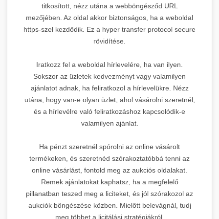
titkosított, nézz utána a webböngésződ URL
mezőjében. Az oldal akkor biztonságos, ha a weboldal
https-szel kezdődik. Ez a hyper transfer protocol secure
rövidítése.
Iratkozz fel a weboldal hírlevelére, ha van ilyen.
Sokszor az üzletek kedvezményt vagy valamilyen
ajánlatot adnak, ha feliratkozol a hírlevelükre. Nézz
utána, hogy van-e olyan üzlet, ahol vásárolni szeretnél,
és a hírlevélre való feliratkozáshoz kapcsolódik-e
valamilyen ajánlat.
Ha pénzt szeretnél spórolni az online vásárolt
termékeken, és szeretnéd szórakoztatóbbá tenni az
online vásárlást, fontold meg az aukciós oldalakat.
Remek ajánlatokat kaphatsz, ha a megfelelő
pillanatban teszed meg a liciteket, és jól szórakozol az
aukciók böngészése közben. Mielőtt belevágnál, tudj
meg többet a licitálási stratégiákról.