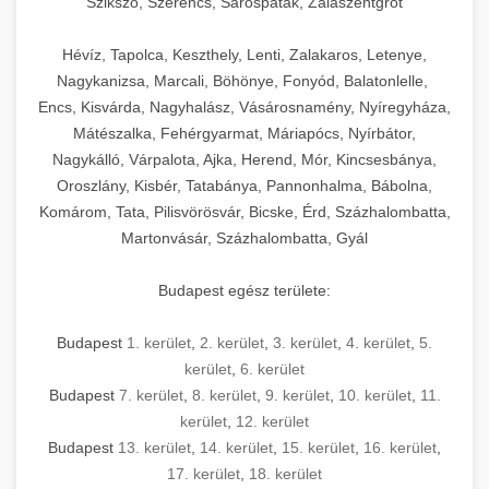
Szikszó, Szerencs, Sárospatak, Zalaszentgrót
Hévíz, Tapolca, Keszthely, Lenti, Zalakaros, Letenye,
Nagykanizsa, Marcali, Böhönye, Fonyód, Balatonlelle,
Encs, Kisvárda, Nagyhalász, Vásárosnamény, Nyíregyháza,
Mátészalka, Fehérgyarmat, Máriapócs, Nyírbátor,
Nagykálló, Várpalota, Ajka, Herend, Mór, Kincsesbánya,
Oroszlány, Kisbér, Tatabánya, Pannonhalma, Bábolna,
Komárom, Tata, Pilisvörösvár, Bicske, Érd, Százhalombatta,
Martonvásár, Százhalombatta, Gyál
Budapest egész területe:
Budapest
1. kerület
,
2. kerület
,
3. kerület
,
4. kerület
,
5.
kerület
,
6. kerület
Budapest
7. kerület
,
8. kerület
,
9. kerület
,
10. kerület
,
11.
kerület
,
12. kerület
Budapest
13. kerület
,
14. kerület
,
15. kerület
,
16. kerület
,
17. kerület
,
18. kerület