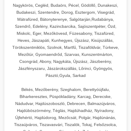
Ipari sajtreszelők és aprítógépek kereskedelmi
kereskedelmi hűtőegység
Nagykörös, Cegléd, Budaörs, Pécel, Gödöllő, Dunakeszi,
chef-iparikonyhagepek.hu
élelmiszer-előkészítéshez. Különböző reszelési
🍳 28. Nagykonyhai
Budakeszi, Szentendre, Dorog, Esztergom, Visegrád,
+
méretek különböző alkalmazásokhoz.
kereskedelmi mosogatógép
Berendezések
Mátrafüred, Bátonyterenye, Salgótarján,Rudabánya,
Szendrő, Edelény, Kazincbarcika, Sajószentpéter, Ózd,
chef-iparikonyhagepek.hu
Teljes körű nagykonyhai berendezések és
Miskolc, Eger, Mezőkövesd, Füzesabony, Tiszafüred,
professzionális vendéglátóipari kellékek.
Heves, Jászapáti, Kunhegyes, Újszász, Kisújszállás,
kereskedelmi sajtreszelő
Minden, ami szükséges éttermi és catering
Törökszentmiklós, Szolnok, Martfű, Tiszaföldvár, Túrkeve,
műveletekhez.
Mezőtúr, Gyomaendrőd, Szarvas, Kunszentmárton,
Csongrád, Abony, Nagykáta, Újszász, Jászberény,
chef-iparikonyhagepek.hu
Jászfényszaru, Jászárokszállás, Lőrinci, Gyöngyös,
Pásztó,Gyula, Sarkad
kereskedelmi konyhai megoldások
Békés, Mezőberény, Szeghalom, Berettyóújfalu,
Biharkeresztes, Püspökladány, Karcag, Derecske,
Nádudvar, Hajdúszoboszló, Debrecen, Balmazújváros,
Hajdúböszörmény, Téglás, Hajdúhadház, Nyíradony,
Újfehértó, Hajdúdorog, Mezőcsát, Polgár, Hajdúnánás,
Tiszaújváros, Tiszavasvári, Tiszalök, Tokaj, Felsőzsolca,