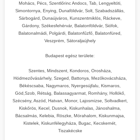
chef-iparikonyhagepek.hu
állítható vastagság beállítással.
Mohács, Pécs, Szentlőrinc Andocs, Tab, Lengyeltóti,
Simontornya, Enying, Dunaföldvár, Solt, Szabadszállás,
Kereskedelmi vákuumcsomagoló berendezések
kereskedelmi tésztakeverő
Sárbogárd, Dunaújváros, Kunszentmiklós, Ráckeve,
chef-iparikonyhagepek.hu
élelmiszerek tartósításához. Hosszabbítsa a
+
🎁 23. Vákuumfóliázó Gép
Gárdony, Székesfehérvár, Balatonföldvár, Siófok,
szavatossági időt és tartsa meg a termék
professzionális élelmiszer szeletelő
Balatonalmádi, Polgárdi, Balatonfűzfő, Balatonfüred,
frissességét.
Ipari vákuumfóliázó gépek professzionális
Veszprém, Sátoraljaújhely
élelmiszer-csomagolási műveletekhez.
+
🔥 24. Ipari Sütő és Gőzpároló
chef-iparikonyhagepek.hu
Hatékony lezárási és tartósítási megoldások.
Budapest egész területe:
Kereskedelmi légkeveréses sütők és gőzpárolók
vákuum lezáró berendezés
chef-iparikonyhagepek.hu
Szentes, Mindszent, Kondoros, Orosháza,
professzionális konyhák számára. Nagy
+
❄️ 25. Ipari Hűtőszekrény
Hódmezővásárhely, Szeged, Battonya, Mezőkovácsháza,
kapacitású sütő- és főzőberendezés precíz
kereskedelmi csomagoló gép
Békéscsaba, Nagymaros, Nyergesújfalu, Kismaros,
hőmérséklet-szabályozással.
Professzionális hűtőegységek és hűtőkamrák
Göd,Szob, Rétság, Balassagyarmat, Romhány, Hollókő,
kereskedelmi konyhák számára.
+
💧 26. Ipari Mosogatógép
Szécsény, Aszód, Hatvan, Monor, Lajosmizse, Soltvadkert,
chef-iparikonyhagepek.hu
Energiahatékony hűtési megoldások nagy
Kiskőrös, Kecel, Dusnok, Kiskunhalas, Jánoshalma,
kapacitással.
Kereskedelmi mosogatóberendezések nagy
kereskedelmi sütősütő
Bácsalmás, Kelebia, Röszke, Mórahalom, Kiskunmajsa,
forgalmú éttermi műveletekhez. Gyors tisztítási
Kistelek, Kiskunfélegyháza, Bugac, Kecskemét,
+
🧀 27. Ipari Sajtreszelő Gép
chef-iparikonyhagepek.hu
ciklusok fertőtlenítési képességekkel.
Tiszakécske