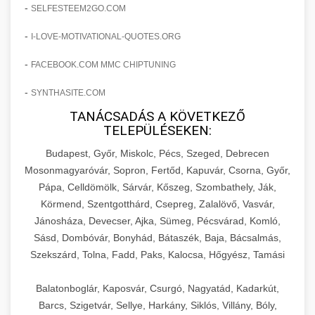
amelyek valós eredményeket hoznak.
-
SELFESTEEM2GO.COM
Teljes dokumentáció egy klinika átalakulási
-
I-LOVE-MOTIVATIONAL-QUOTES.ORG
szonyegtisztito.net
útjáról, bemutatva az utat a küzdő praxistól a
🎪 18. Szemhéjplasztika Iránti
+
virágzó vállalkozásig 150%-os növekedéssel.
marketing stratégiai tervrajz
Érdeklődés 150%-os Fokozása
-
FACEBOOK.COM MMC CHIPTUNING
-
szonyegtakaritas.org
SYNTHASITE.COM
Technikák és módszerek a páciensek
érdeklődésének és elkötelezettségének drámai
TANÁCSADÁS A KÖVETKEZŐ
klinika átalakulási történet
🎮 19. AI Google Ads és Meta
+
TELEPÜLÉSEKEN:
növeléséhez. Egy 150%-os fellendülési
Kampány Kezelés
esettanulmány gyakorlati betekintésekkel.
Budapest, Győr, Miskolc, Pécs, Szeged, Debrecen
Fejlett AI-alapú Google Ads és Meta hirdetési
Mosonmagyaróvár, Sopron, Fertőd, Kapuvár, Csorna, Győr,
weboldal-keszites.co
Pápa, Celldömölk, Sárvár, Kőszeg, Szombathely, Ják,
kampánykezelés. Optimalizálja hirdetési
+
🍞 20. Ipari Dagasztógép
Körmend, Szentgotthárd, Csepreg, Zalalövő, Vasvár,
költségvetését gépi tanulással és
elkötelezettség erősítési módszerek
Jánosháza, Devecser, Ajka, Sümeg, Pécsvárad, Komló,
automatizálással.
Professzionális ipari dagasztógépek és
Sásd, Dombóvár, Bonyhád, Bátaszék, Baja, Bácsalmás,
tésztakeverő gépek pékségek és kereskedelmi
+
🔪 21. Ipari Szeletelőgép
Szekszárd, Tolna, Fadd, Paks, Kalocsa, Hőgyész, Tamási
aikampany.hu
AI hirdetési automatizálás
konyhák számára. Masszív konstrukció
megbízható teljesítményhez.
Ipari hús- és sajtszeletelő gépek professzionális
Balatonboglár, Kaposvár, Csurgó, Nagyatád, Kadarkút,
élelmiszer-előkészítéshez. Precíziós vágás
Barcs, Szigetvár, Sellye, Harkány, Siklós, Villány, Bóly,
+
📦 22. Vákuumozó Gép