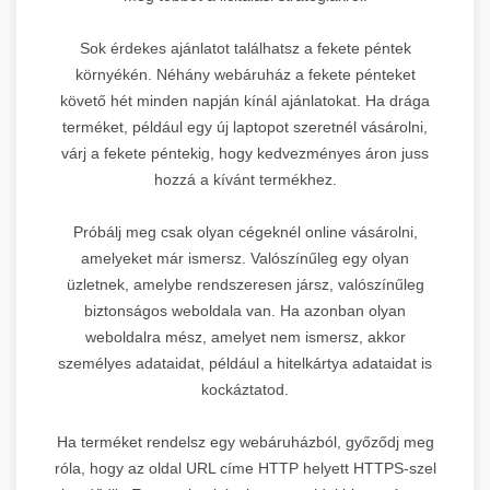
Sok érdekes ajánlatot találhatsz a fekete péntek
környékén. Néhány webáruház a fekete pénteket
követő hét minden napján kínál ajánlatokat. Ha drága
terméket, például egy új laptopot szeretnél vásárolni,
várj a fekete péntekig, hogy kedvezményes áron juss
hozzá a kívánt termékhez.
Próbálj meg csak olyan cégeknél online vásárolni,
amelyeket már ismersz. Valószínűleg egy olyan
üzletnek, amelybe rendszeresen jársz, valószínűleg
biztonságos weboldala van. Ha azonban olyan
weboldalra mész, amelyet nem ismersz, akkor
személyes adataidat, például a hitelkártya adataidat is
kockáztatod.
Ha terméket rendelsz egy webáruházból, győződj meg
róla, hogy az oldal URL címe HTTP helyett HTTPS-szel