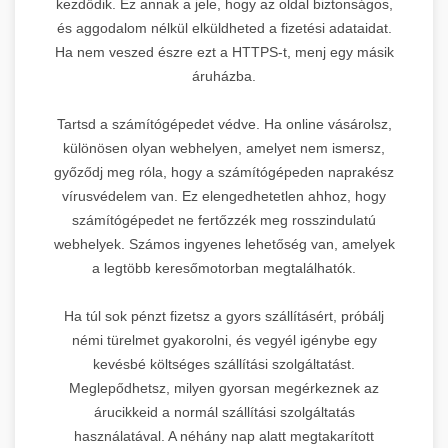
kezdődik. Ez annak a jele, hogy az oldal biztonságos,
és aggodalom nélkül elküldheted a fizetési adataidat.
Ha nem veszed észre ezt a HTTPS-t, menj egy másik
áruházba.
Tartsd a számítógépedet védve. Ha online vásárolsz,
különösen olyan webhelyen, amelyet nem ismersz,
győződj meg róla, hogy a számítógépeden naprakész
vírusvédelem van. Ez elengedhetetlen ahhoz, hogy
számítógépedet ne fertőzzék meg rosszindulatú
webhelyek. Számos ingyenes lehetőség van, amelyek
a legtöbb keresőmotorban megtalálhatók.
Ha túl sok pénzt fizetsz a gyors szállításért, próbálj
némi türelmet gyakorolni, és vegyél igénybe egy
kevésbé költséges szállítási szolgáltatást.
Meglepődhetsz, milyen gyorsan megérkeznek az
árucikkeid a normál szállítási szolgáltatás
használatával. A néhány nap alatt megtakarított