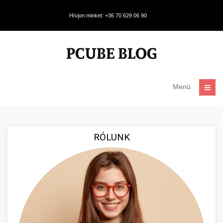
Hívjon minket: +36 70 629 06 90
Menü
RÓLUNK