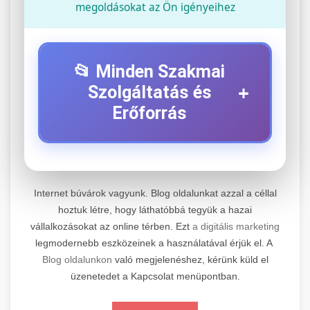
megoldásokat az Ön igényeihez
📂 Minden Szakmai
+
Szolgáltatás és
Erőforrás
⚡ 1. Legjobb Elektromos Roller
+
Szerviz
Internet búvárok vagyunk. Blog oldalunkat azzal a céllal
Professzionális elektromos roller javítási és
hoztuk létre, hogy láthatóbbá tegyük a hazai
vállalkozásokat az online térben. Ezt
a digitális marketing
karbantartási szolgáltatások. Szakértő
📊 2. Online Marketing
+
legmodernebb eszközeinek a használatával érjük el. A
technikusaink minőségi szervízt nyújtanak
Ügynökség
Blog oldalunkon
való megjelenéshez, kérünk küld el
minden jelentős márkához és modellhez.
üzenetedet a Kapcsolat menüpontban.
Átfogó online marketing szolgáltatások,
Szervizközpont Látogatása
beleértve a SEO-t, közösségi média kezelést és
+
🛴 3. Legjobb Elektromos Roller