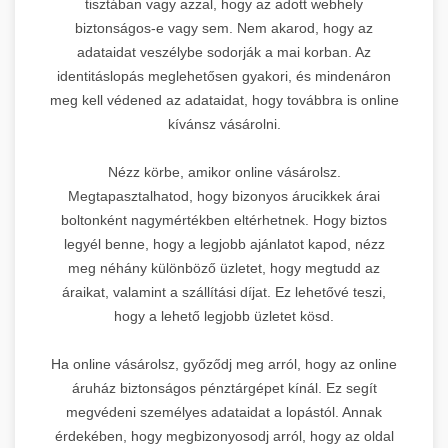
tisztában vagy azzal, hogy az adott webhely
biztonságos-e vagy sem. Nem akarod, hogy az
adataidat veszélybe sodorják a mai korban. Az
identitáslopás meglehetősen gyakori, és mindenáron
meg kell védened az adataidat, hogy továbbra is online
kívánsz vásárolni.
Nézz körbe, amikor online vásárolsz.
Megtapasztalhatod, hogy bizonyos árucikkek árai
boltonként nagymértékben eltérhetnek. Hogy biztos
legyél benne, hogy a legjobb ajánlatot kapod, nézz
meg néhány különböző üzletet, hogy megtudd az
áraikat, valamint a szállítási díjat. Ez lehetővé teszi,
hogy a lehető legjobb üzletet kösd.
Ha online vásárolsz, győződj meg arról, hogy az online
áruház biztonságos pénztárgépet kínál. Ez segít
megvédeni személyes adataidat a lopástól. Annak
érdekében, hogy megbizonyosodj arról, hogy az oldal