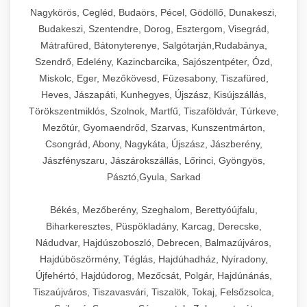
Ipari sajtreszelők és aprítógépek kereskedelmi
kereskedelmi hűtőegység
Nagykörös, Cegléd, Budaörs, Pécel, Gödöllő, Dunakeszi,
chef-iparikonyhagepek.hu
élelmiszer-előkészítéshez. Különböző reszelési
🍳 28. Nagykonyhai
Budakeszi, Szentendre, Dorog, Esztergom, Visegrád,
+
méretek különböző alkalmazásokhoz.
kereskedelmi mosogatógép
Berendezések
Mátrafüred, Bátonyterenye, Salgótarján,Rudabánya,
Szendrő, Edelény, Kazincbarcika, Sajószentpéter, Ózd,
chef-iparikonyhagepek.hu
Teljes körű nagykonyhai berendezések és
Miskolc, Eger, Mezőkövesd, Füzesabony, Tiszafüred,
professzionális vendéglátóipari kellékek.
Heves, Jászapáti, Kunhegyes, Újszász, Kisújszállás,
kereskedelmi sajtreszelő
Minden, ami szükséges éttermi és catering
Törökszentmiklós, Szolnok, Martfű, Tiszaföldvár, Túrkeve,
műveletekhez.
Mezőtúr, Gyomaendrőd, Szarvas, Kunszentmárton,
Csongrád, Abony, Nagykáta, Újszász, Jászberény,
chef-iparikonyhagepek.hu
Jászfényszaru, Jászárokszállás, Lőrinci, Gyöngyös,
Pásztó,Gyula, Sarkad
kereskedelmi konyhai megoldások
Békés, Mezőberény, Szeghalom, Berettyóújfalu,
Biharkeresztes, Püspökladány, Karcag, Derecske,
Nádudvar, Hajdúszoboszló, Debrecen, Balmazújváros,
Hajdúböszörmény, Téglás, Hajdúhadház, Nyíradony,
Újfehértó, Hajdúdorog, Mezőcsát, Polgár, Hajdúnánás,
Tiszaújváros, Tiszavasvári, Tiszalök, Tokaj, Felsőzsolca,