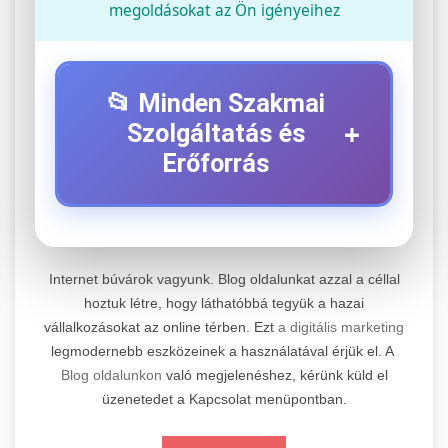
megoldásokat az Ön igényeihez
📂 Minden Szakmai
+
Szolgáltatás és
Erőforrás
⚡ 1. Legjobb Elektromos Roller
+
Szerviz
Internet búvárok vagyunk. Blog oldalunkat azzal a céllal
Professzionális elektromos roller javítási és
hoztuk létre, hogy láthatóbbá tegyük a hazai
vállalkozásokat az online térben. Ezt
a digitális marketing
karbantartási szolgáltatások. Szakértő
📊 2. Online Marketing
+
legmodernebb eszközeinek a használatával érjük el. A
technikusaink minőségi szervízt nyújtanak
Ügynökség
Blog oldalunkon
való megjelenéshez, kérünk küld el
minden jelentős márkához és modellhez.
üzenetedet a Kapcsolat menüpontban.
Átfogó online marketing szolgáltatások,
Szervizközpont Látogatása
beleértve a SEO-t, közösségi média kezelést és
+
🛴 3. Legjobb Elektromos Roller