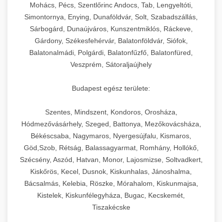
chef-iparikonyhagepek.hu
állítható vastagság beállítással.
Mohács, Pécs, Szentlőrinc Andocs, Tab, Lengyeltóti,
Simontornya, Enying, Dunaföldvár, Solt, Szabadszállás,
Kereskedelmi vákuumcsomagoló berendezések
kereskedelmi tésztakeverő
Sárbogárd, Dunaújváros, Kunszentmiklós, Ráckeve,
chef-iparikonyhagepek.hu
élelmiszerek tartósításához. Hosszabbítsa a
+
🎁 23. Vákuumfóliázó Gép
Gárdony, Székesfehérvár, Balatonföldvár, Siófok,
szavatossági időt és tartsa meg a termék
professzionális élelmiszer szeletelő
Balatonalmádi, Polgárdi, Balatonfűzfő, Balatonfüred,
frissességét.
Ipari vákuumfóliázó gépek professzionális
Veszprém, Sátoraljaújhely
élelmiszer-csomagolási műveletekhez.
+
🔥 24. Ipari Sütő és Gőzpároló
chef-iparikonyhagepek.hu
Hatékony lezárási és tartósítási megoldások.
Budapest egész területe:
Kereskedelmi légkeveréses sütők és gőzpárolók
vákuum lezáró berendezés
chef-iparikonyhagepek.hu
Szentes, Mindszent, Kondoros, Orosháza,
professzionális konyhák számára. Nagy
+
❄️ 25. Ipari Hűtőszekrény
Hódmezővásárhely, Szeged, Battonya, Mezőkovácsháza,
kapacitású sütő- és főzőberendezés precíz
kereskedelmi csomagoló gép
Békéscsaba, Nagymaros, Nyergesújfalu, Kismaros,
hőmérséklet-szabályozással.
Professzionális hűtőegységek és hűtőkamrák
Göd,Szob, Rétság, Balassagyarmat, Romhány, Hollókő,
kereskedelmi konyhák számára.
+
💧 26. Ipari Mosogatógép
Szécsény, Aszód, Hatvan, Monor, Lajosmizse, Soltvadkert,
chef-iparikonyhagepek.hu
Energiahatékony hűtési megoldások nagy
Kiskőrös, Kecel, Dusnok, Kiskunhalas, Jánoshalma,
kapacitással.
Kereskedelmi mosogatóberendezések nagy
kereskedelmi sütősütő
Bácsalmás, Kelebia, Röszke, Mórahalom, Kiskunmajsa,
forgalmú éttermi műveletekhez. Gyors tisztítási
Kistelek, Kiskunfélegyháza, Bugac, Kecskemét,
+
🧀 27. Ipari Sajtreszelő Gép
chef-iparikonyhagepek.hu
ciklusok fertőtlenítési képességekkel.
Tiszakécske