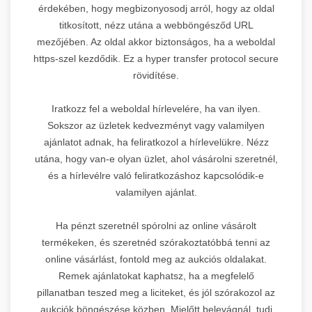
érdekében, hogy megbizonyosodj arról, hogy az oldal
titkosított, nézz utána a webböngésződ URL
mezőjében. Az oldal akkor biztonságos, ha a weboldal
https-szel kezdődik. Ez a hyper transfer protocol secure
rövidítése.
Iratkozz fel a weboldal hírlevelére, ha van ilyen.
Sokszor az üzletek kedvezményt vagy valamilyen
ajánlatot adnak, ha feliratkozol a hírlevelükre. Nézz
utána, hogy van-e olyan üzlet, ahol vásárolni szeretnél,
és a hírlevélre való feliratkozáshoz kapcsolódik-e
valamilyen ajánlat.
Ha pénzt szeretnél spórolni az online vásárolt
termékeken, és szeretnéd szórakoztatóbbá tenni az
online vásárlást, fontold meg az aukciós oldalakat.
Remek ajánlatokat kaphatsz, ha a megfelelő
pillanatban teszed meg a liciteket, és jól szórakozol az
aukciók böngészése közben. Mielőtt belevágnál, tudj