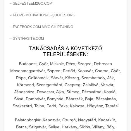
amelyek valós eredményeket hoznak.
-
SELFESTEEM2GO.COM
Teljes dokumentáció egy klinika átalakulási
-
I-LOVE-MOTIVATIONAL-QUOTES.ORG
szonyegtisztito.net
útjáról, bemutatva az utat a küzdő praxistól a
🎪 18. Szemhéjplasztika Iránti
+
virágzó vállalkozásig 150%-os növekedéssel.
marketing stratégiai tervrajz
Érdeklődés 150%-os Fokozása
-
FACEBOOK.COM MMC CHIPTUNING
-
szonyegtakaritas.org
SYNTHASITE.COM
Technikák és módszerek a páciensek
érdeklődésének és elkötelezettségének drámai
TANÁCSADÁS A KÖVETKEZŐ
klinika átalakulási történet
🎮 19. AI Google Ads és Meta
+
TELEPÜLÉSEKEN:
növeléséhez. Egy 150%-os fellendülési
Kampány Kezelés
esettanulmány gyakorlati betekintésekkel.
Budapest, Győr, Miskolc, Pécs, Szeged, Debrecen
Fejlett AI-alapú Google Ads és Meta hirdetési
Mosonmagyaróvár, Sopron, Fertőd, Kapuvár, Csorna, Győr,
weboldal-keszites.co
Pápa, Celldömölk, Sárvár, Kőszeg, Szombathely, Ják,
kampánykezelés. Optimalizálja hirdetési
+
🍞 20. Ipari Dagasztógép
Körmend, Szentgotthárd, Csepreg, Zalalövő, Vasvár,
költségvetését gépi tanulással és
elkötelezettség erősítési módszerek
Jánosháza, Devecser, Ajka, Sümeg, Pécsvárad, Komló,
automatizálással.
Professzionális ipari dagasztógépek és
Sásd, Dombóvár, Bonyhád, Bátaszék, Baja, Bácsalmás,
tésztakeverő gépek pékségek és kereskedelmi
+
🔪 21. Ipari Szeletelőgép
Szekszárd, Tolna, Fadd, Paks, Kalocsa, Hőgyész, Tamási
aikampany.hu
AI hirdetési automatizálás
konyhák számára. Masszív konstrukció
megbízható teljesítményhez.
Ipari hús- és sajtszeletelő gépek professzionális
Balatonboglár, Kaposvár, Csurgó, Nagyatád, Kadarkút,
élelmiszer-előkészítéshez. Precíziós vágás
Barcs, Szigetvár, Sellye, Harkány, Siklós, Villány, Bóly,
+
📦 22. Vákuumozó Gép