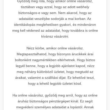
Győződj meg róla, hogy amikor online vásárolsz,
tisztában vagy azzal, hogy az adott webhely
biztonságos-e vagy sem. Nem akarod, hogy az
adataidat veszélybe sodorják a mai korban. Az
identitáslopás meglehetősen gyakori, és mindenáron
meg kell védened az adataidat, hogy továbbra is online
kívánsz vásárolni.
Nézz körbe, amikor online vásárolsz.
Megtapasztalhatod, hogy bizonyos árucikkek árai
boltonként nagymértékben eltérhetnek. Hogy biztos
legyél benne, hogy a legjobb ajánlatot kapod, nézz
meg néhány különböző üzletet, hogy megtudd az
áraikat, valamint a szállítási díjat. Ez lehetővé teszi,
hogy a lehető legjobb üzletet kösd.
Ha online vásárolsz, győződj meg arról, hogy az online
áruház biztonságos pénztárgépet kínál. Ez segít
megvédeni személyes adataidat a lopástól. Annak