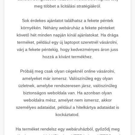
meg többet a licitálási stratégiákról.
Sok érdekes ajánlatot találhatsz a fekete péntek
környékén. Néhány webáruház a fekete pénteket
követő hét minden napján kínál ajánlatokat. Ha drága
terméket, például egy új laptopot szeretnél vásárolni,
várj a fekete péntekig, hogy kedvezményes áron juss
hozzá a kívánt termékhez.
Próbálj meg csak olyan cégeknél online vásárolni,
amelyeket már ismersz. Valószínűleg egy olyan
üzletnek, amelybe rendszeresen jársz, valószínűleg
biztonságos weboldala van. Ha azonban olyan
weboldalra mész, amelyet nem ismersz, akkor
személyes adataidat, például a hitelkártya adataidat is
kockáztatod.
Ha terméket rendelsz egy webáruházból, győződj meg