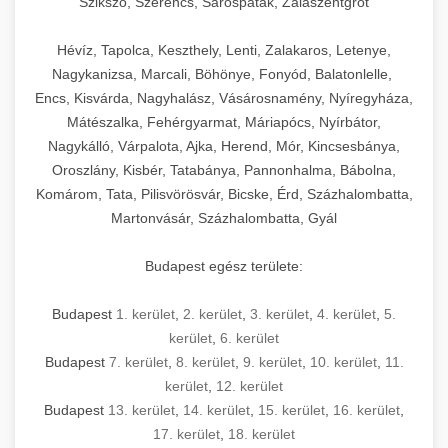
Szikszó, Szerencs, Sárospatak, Zalaszentgrót
Hévíz, Tapolca, Keszthely, Lenti, Zalakaros, Letenye,
Nagykanizsa, Marcali, Böhönye, Fonyód, Balatonlelle,
Encs, Kisvárda, Nagyhalász, Vásárosnamény, Nyíregyháza,
Mátészalka, Fehérgyarmat, Máriapócs, Nyírbátor,
Nagykálló, Várpalota, Ajka, Herend, Mór, Kincsesbánya,
Oroszlány, Kisbér, Tatabánya, Pannonhalma, Bábolna,
Komárom, Tata, Pilisvörösvár, Bicske, Érd, Százhalombatta,
Martonvásár, Százhalombatta, Gyál
Budapest egész területe:
Budapest
1. kerület
,
2. kerület
,
3. kerület
,
4. kerület
,
5.
kerület
,
6. kerület
Budapest
7. kerület
,
8. kerület
,
9. kerület
,
10. kerület
,
11.
kerület
,
12. kerület
Budapest
13. kerület
,
14. kerület
,
15. kerület
,
16. kerület
,
17. kerület
,
18. kerület