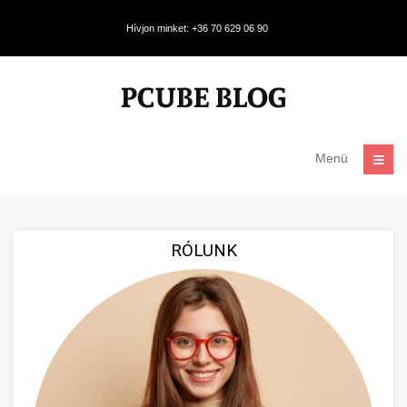
Hívjon minket: +36 70 629 06 90
Menü
RÓLUNK