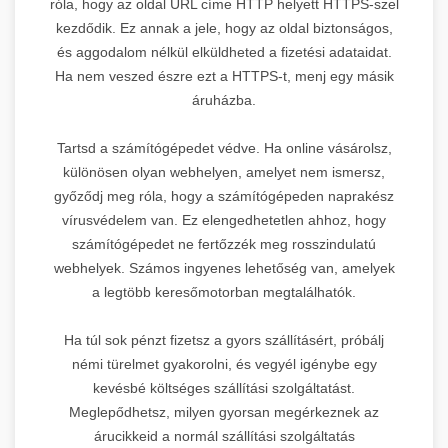
róla, hogy az oldal URL címe HTTP helyett HTTPS-szel
kezdődik. Ez annak a jele, hogy az oldal biztonságos,
és aggodalom nélkül elküldheted a fizetési adataidat.
Ha nem veszed észre ezt a HTTPS-t, menj egy másik
áruházba.
Tartsd a számítógépedet védve. Ha online vásárolsz,
különösen olyan webhelyen, amelyet nem ismersz,
győződj meg róla, hogy a számítógépeden naprakész
vírusvédelem van. Ez elengedhetetlen ahhoz, hogy
számítógépedet ne fertőzzék meg rosszindulatú
webhelyek. Számos ingyenes lehetőség van, amelyek
a legtöbb keresőmotorban megtalálhatók.
Ha túl sok pénzt fizetsz a gyors szállításért, próbálj
némi türelmet gyakorolni, és vegyél igénybe egy
kevésbé költséges szállítási szolgáltatást.
Meglepődhetsz, milyen gyorsan megérkeznek az
árucikkeid a normál szállítási szolgáltatás