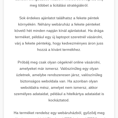
meg többet a licitálási stratégiákról.
Sok érdekes ajánlatot találhatsz a fekete péntek
környékén. Néhány webáruház a fekete pénteket
követő hét minden napján kínál ajánlatokat. Ha drága
terméket, például egy új laptopot szeretnél vásárolni,
várj a fekete péntekig, hogy kedvezményes áron juss
hozzá a kívánt termékhez.
Próbálj meg csak olyan cégeknél online vásárolni,
amelyeket már ismersz. Valószínűleg egy olyan
üzletnek, amelybe rendszeresen jársz, valószínűleg
biztonságos weboldala van. Ha azonban olyan
weboldalra mész, amelyet nem ismersz, akkor
személyes adataidat, például a hitelkártya adataidat is
kockáztatod.
Ha terméket rendelsz egy webáruházból, győződj meg