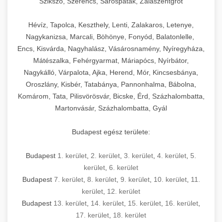
Szikszó, Szerencs, Sárospatak, Zalaszentgrót
Hévíz, Tapolca, Keszthely, Lenti, Zalakaros, Letenye,
Nagykanizsa, Marcali, Böhönye, Fonyód, Balatonlelle,
Encs, Kisvárda, Nagyhalász, Vásárosnamény, Nyíregyháza,
Mátészalka, Fehérgyarmat, Máriapócs, Nyírbátor,
Nagykálló, Várpalota, Ajka, Herend, Mór, Kincsesbánya,
Oroszlány, Kisbér, Tatabánya, Pannonhalma, Bábolna,
Komárom, Tata, Pilisvörösvár, Bicske, Érd, Százhalombatta,
Martonvásár, Százhalombatta, Gyál
Budapest egész területe:
Budapest
1. kerület
,
2. kerület
,
3. kerület
,
4. kerület
,
5.
kerület
,
6. kerület
Budapest
7. kerület
,
8. kerület
,
9. kerület
,
10. kerület
,
11.
kerület
,
12. kerület
Budapest
13. kerület
,
14. kerület
,
15. kerület
,
16. kerület
,
17. kerület
,
18. kerület