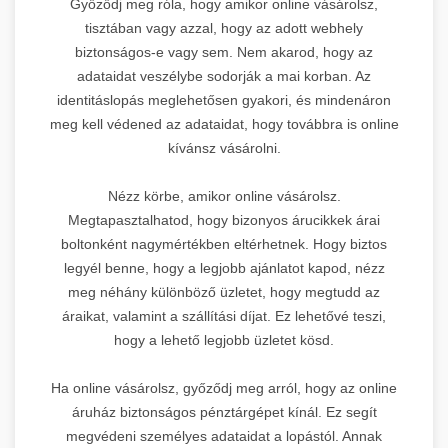
Győződj meg róla, hogy amikor online vásárolsz,
tisztában vagy azzal, hogy az adott webhely
biztonságos-e vagy sem. Nem akarod, hogy az
adataidat veszélybe sodorják a mai korban. Az
identitáslopás meglehetősen gyakori, és mindenáron
meg kell védened az adataidat, hogy továbbra is online
kívánsz vásárolni.
Nézz körbe, amikor online vásárolsz.
Megtapasztalhatod, hogy bizonyos árucikkek árai
boltonként nagymértékben eltérhetnek. Hogy biztos
legyél benne, hogy a legjobb ajánlatot kapod, nézz
meg néhány különböző üzletet, hogy megtudd az
áraikat, valamint a szállítási díjat. Ez lehetővé teszi,
hogy a lehető legjobb üzletet kösd.
Ha online vásárolsz, győződj meg arról, hogy az online
áruház biztonságos pénztárgépet kínál. Ez segít
megvédeni személyes adataidat a lopástól. Annak