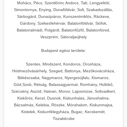
chef-iparikonyhagepek.hu
állítható vastagság beállítással.
Mohács, Pécs, Szentlőrinc Andocs, Tab, Lengyeltóti,
Simontornya, Enying, Dunaföldvár, Solt, Szabadszállás,
Kereskedelmi vákuumcsomagoló berendezések
kereskedelmi tésztakeverő
Sárbogárd, Dunaújváros, Kunszentmiklós, Ráckeve,
chef-iparikonyhagepek.hu
élelmiszerek tartósításához. Hosszabbítsa a
+
🎁 23. Vákuumfóliázó Gép
Gárdony, Székesfehérvár, Balatonföldvár, Siófok,
szavatossági időt és tartsa meg a termék
professzionális élelmiszer szeletelő
Balatonalmádi, Polgárdi, Balatonfűzfő, Balatonfüred,
frissességét.
Ipari vákuumfóliázó gépek professzionális
Veszprém, Sátoraljaújhely
élelmiszer-csomagolási műveletekhez.
+
🔥 24. Ipari Sütő és Gőzpároló
chef-iparikonyhagepek.hu
Hatékony lezárási és tartósítási megoldások.
Budapest egész területe:
Kereskedelmi légkeveréses sütők és gőzpárolók
vákuum lezáró berendezés
chef-iparikonyhagepek.hu
Szentes, Mindszent, Kondoros, Orosháza,
professzionális konyhák számára. Nagy
+
❄️ 25. Ipari Hűtőszekrény
Hódmezővásárhely, Szeged, Battonya, Mezőkovácsháza,
kapacitású sütő- és főzőberendezés precíz
kereskedelmi csomagoló gép
Békéscsaba, Nagymaros, Nyergesújfalu, Kismaros,
hőmérséklet-szabályozással.
Professzionális hűtőegységek és hűtőkamrák
Göd,Szob, Rétság, Balassagyarmat, Romhány, Hollókő,
kereskedelmi konyhák számára.
+
💧 26. Ipari Mosogatógép
Szécsény, Aszód, Hatvan, Monor, Lajosmizse, Soltvadkert,
chef-iparikonyhagepek.hu
Energiahatékony hűtési megoldások nagy
Kiskőrös, Kecel, Dusnok, Kiskunhalas, Jánoshalma,
kapacitással.
Kereskedelmi mosogatóberendezések nagy
kereskedelmi sütősütő
Bácsalmás, Kelebia, Röszke, Mórahalom, Kiskunmajsa,
forgalmú éttermi műveletekhez. Gyors tisztítási
Kistelek, Kiskunfélegyháza, Bugac, Kecskemét,
+
🧀 27. Ipari Sajtreszelő Gép
chef-iparikonyhagepek.hu
ciklusok fertőtlenítési képességekkel.
Tiszakécske