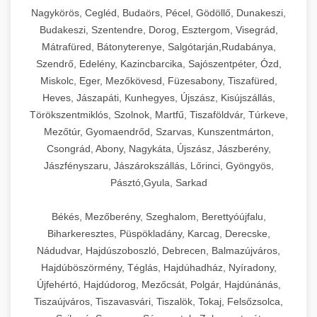
Ipari sajtreszelők és aprítógépek kereskedelmi
kereskedelmi hűtőegység
Nagykörös, Cegléd, Budaörs, Pécel, Gödöllő, Dunakeszi,
chef-iparikonyhagepek.hu
élelmiszer-előkészítéshez. Különböző reszelési
🍳 28. Nagykonyhai
Budakeszi, Szentendre, Dorog, Esztergom, Visegrád,
+
méretek különböző alkalmazásokhoz.
kereskedelmi mosogatógép
Berendezések
Mátrafüred, Bátonyterenye, Salgótarján,Rudabánya,
Szendrő, Edelény, Kazincbarcika, Sajószentpéter, Ózd,
chef-iparikonyhagepek.hu
Teljes körű nagykonyhai berendezések és
Miskolc, Eger, Mezőkövesd, Füzesabony, Tiszafüred,
professzionális vendéglátóipari kellékek.
Heves, Jászapáti, Kunhegyes, Újszász, Kisújszállás,
kereskedelmi sajtreszelő
Minden, ami szükséges éttermi és catering
Törökszentmiklós, Szolnok, Martfű, Tiszaföldvár, Túrkeve,
műveletekhez.
Mezőtúr, Gyomaendrőd, Szarvas, Kunszentmárton,
Csongrád, Abony, Nagykáta, Újszász, Jászberény,
chef-iparikonyhagepek.hu
Jászfényszaru, Jászárokszállás, Lőrinci, Gyöngyös,
Pásztó,Gyula, Sarkad
kereskedelmi konyhai megoldások
Békés, Mezőberény, Szeghalom, Berettyóújfalu,
Biharkeresztes, Püspökladány, Karcag, Derecske,
Nádudvar, Hajdúszoboszló, Debrecen, Balmazújváros,
Hajdúböszörmény, Téglás, Hajdúhadház, Nyíradony,
Újfehértó, Hajdúdorog, Mezőcsát, Polgár, Hajdúnánás,
Tiszaújváros, Tiszavasvári, Tiszalök, Tokaj, Felsőzsolca,