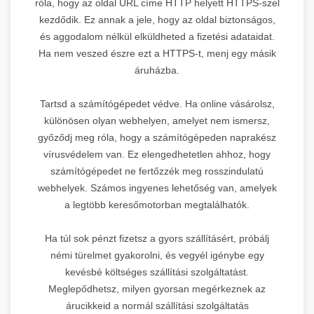
róla, hogy az oldal URL címe HTTP helyett HTTPS-szel
kezdődik. Ez annak a jele, hogy az oldal biztonságos,
és aggodalom nélkül elküldheted a fizetési adataidat.
Ha nem veszed észre ezt a HTTPS-t, menj egy másik
áruházba.
Tartsd a számítógépedet védve. Ha online vásárolsz,
különösen olyan webhelyen, amelyet nem ismersz,
győződj meg róla, hogy a számítógépeden naprakész
vírusvédelem van. Ez elengedhetetlen ahhoz, hogy
számítógépedet ne fertőzzék meg rosszindulatú
webhelyek. Számos ingyenes lehetőség van, amelyek
a legtöbb keresőmotorban megtalálhatók.
Ha túl sok pénzt fizetsz a gyors szállításért, próbálj
némi türelmet gyakorolni, és vegyél igénybe egy
kevésbé költséges szállítási szolgáltatást.
Meglepődhetsz, milyen gyorsan megérkeznek az
árucikkeid a normál szállítási szolgáltatás