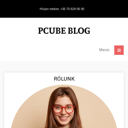
Hívjon minket: +36 70 629 06 90
Menü
RÓLUNK