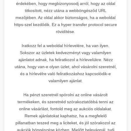
érdekében, hogy megbizonyosodj arról, hogy az oldal
titkosított, nézz utána a webböngésződ URL
mezőjében. Az oldal akkor biztonságos, ha a weboldal
https-szel kezdődik. Ez a hyper transfer protocol secure
rövidítése.
Iratkozz fel a weboldal hírlevelére, ha van ilyen.
Sokszor az üzletek kedvezményt vagy valamilyen
ajánlatot adnak, ha feliratkozol a hírlevelükre. Nézz
utána, hogy van-e olyan üzlet, ahol vásárolni szeretnél,
és a hírlevélre való feliratkozáshoz kapcsolódik-e
valamilyen ajánlat.
Ha pénzt szeretnél spórolni az online vásárolt
termékeken, és szeretnéd szórakoztatóbbá tenni az
online vásárlást, fontold meg az aukciós oldalakat.
Remek ajánlatokat kaphatsz, ha a megfelelő
pillanatban teszed meg a liciteket, és jól szórakozol az
aukciók böngészése közben. Mielőtt belevágnál, tudj