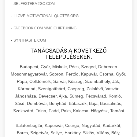
amelyek valós eredményeket hoznak.
-
SELFESTEEM2GO.COM
Teljes dokumentáció egy klinika átalakulási
-
I-LOVE-MOTIVATIONAL-QUOTES.ORG
szonyegtisztito.net
útjáról, bemutatva az utat a küzdő praxistól a
🎪 18. Szemhéjplasztika Iránti
+
virágzó vállalkozásig 150%-os növekedéssel.
marketing stratégiai tervrajz
Érdeklődés 150%-os Fokozása
-
FACEBOOK.COM MMC CHIPTUNING
-
szonyegtakaritas.org
SYNTHASITE.COM
Technikák és módszerek a páciensek
érdeklődésének és elkötelezettségének drámai
TANÁCSADÁS A KÖVETKEZŐ
klinika átalakulási történet
🎮 19. AI Google Ads és Meta
+
TELEPÜLÉSEKEN:
növeléséhez. Egy 150%-os fellendülési
Kampány Kezelés
esettanulmány gyakorlati betekintésekkel.
Budapest, Győr, Miskolc, Pécs, Szeged, Debrecen
Fejlett AI-alapú Google Ads és Meta hirdetési
Mosonmagyaróvár, Sopron, Fertőd, Kapuvár, Csorna, Győr,
weboldal-keszites.co
Pápa, Celldömölk, Sárvár, Kőszeg, Szombathely, Ják,
kampánykezelés. Optimalizálja hirdetési
+
🍞 20. Ipari Dagasztógép
Körmend, Szentgotthárd, Csepreg, Zalalövő, Vasvár,
költségvetését gépi tanulással és
elkötelezettség erősítési módszerek
Jánosháza, Devecser, Ajka, Sümeg, Pécsvárad, Komló,
automatizálással.
Professzionális ipari dagasztógépek és
Sásd, Dombóvár, Bonyhád, Bátaszék, Baja, Bácsalmás,
tésztakeverő gépek pékségek és kereskedelmi
+
🔪 21. Ipari Szeletelőgép
Szekszárd, Tolna, Fadd, Paks, Kalocsa, Hőgyész, Tamási
aikampany.hu
AI hirdetési automatizálás
konyhák számára. Masszív konstrukció
megbízható teljesítményhez.
Ipari hús- és sajtszeletelő gépek professzionális
Balatonboglár, Kaposvár, Csurgó, Nagyatád, Kadarkút,
élelmiszer-előkészítéshez. Precíziós vágás
Barcs, Szigetvár, Sellye, Harkány, Siklós, Villány, Bóly,
+
📦 22. Vákuumozó Gép