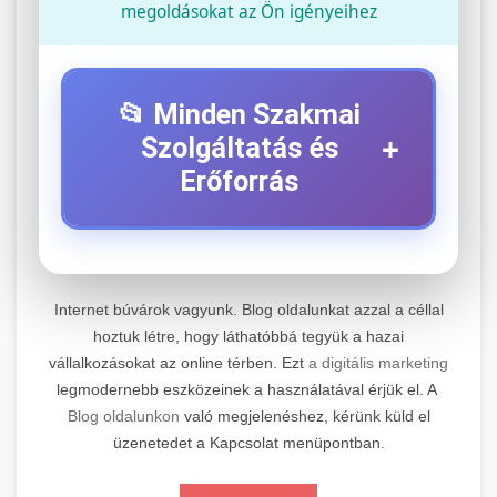
megoldásokat az Ön igényeihez
📂 Minden Szakmai
+
Szolgáltatás és
Erőforrás
⚡ 1. Legjobb Elektromos Roller
+
Szerviz
Internet búvárok vagyunk. Blog oldalunkat azzal a céllal
Professzionális elektromos roller javítási és
hoztuk létre, hogy láthatóbbá tegyük a hazai
vállalkozásokat az online térben. Ezt
a digitális marketing
karbantartási szolgáltatások. Szakértő
📊 2. Online Marketing
+
legmodernebb eszközeinek a használatával érjük el. A
technikusaink minőségi szervízt nyújtanak
Ügynökség
Blog oldalunkon
való megjelenéshez, kérünk küld el
minden jelentős márkához és modellhez.
üzenetedet a Kapcsolat menüpontban.
Átfogó online marketing szolgáltatások,
Szervizközpont Látogatása
beleértve a SEO-t, közösségi média kezelést és
+
🛴 3. Legjobb Elektromos Roller