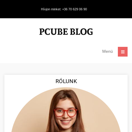
Hívjon minket: +36 70 629 06 90
Menü
RÓLUNK