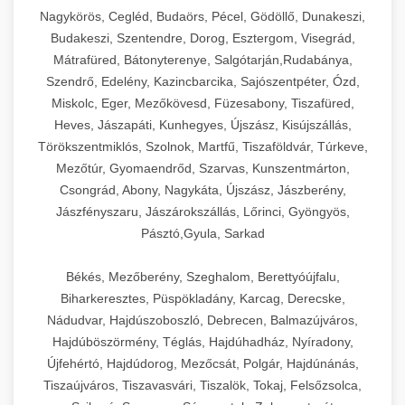
Ipari sajtreszelők és aprítógépek kereskedelmi
kereskedelmi hűtőegység
Nagykörös, Cegléd, Budaörs, Pécel, Gödöllő, Dunakeszi,
chef-iparikonyhagepek.hu
élelmiszer-előkészítéshez. Különböző reszelési
🍳 28. Nagykonyhai
Budakeszi, Szentendre, Dorog, Esztergom, Visegrád,
+
méretek különböző alkalmazásokhoz.
kereskedelmi mosogatógép
Berendezések
Mátrafüred, Bátonyterenye, Salgótarján,Rudabánya,
Szendrő, Edelény, Kazincbarcika, Sajószentpéter, Ózd,
chef-iparikonyhagepek.hu
Teljes körű nagykonyhai berendezések és
Miskolc, Eger, Mezőkövesd, Füzesabony, Tiszafüred,
professzionális vendéglátóipari kellékek.
Heves, Jászapáti, Kunhegyes, Újszász, Kisújszállás,
kereskedelmi sajtreszelő
Minden, ami szükséges éttermi és catering
Törökszentmiklós, Szolnok, Martfű, Tiszaföldvár, Túrkeve,
műveletekhez.
Mezőtúr, Gyomaendrőd, Szarvas, Kunszentmárton,
Csongrád, Abony, Nagykáta, Újszász, Jászberény,
chef-iparikonyhagepek.hu
Jászfényszaru, Jászárokszállás, Lőrinci, Gyöngyös,
Pásztó,Gyula, Sarkad
kereskedelmi konyhai megoldások
Békés, Mezőberény, Szeghalom, Berettyóújfalu,
Biharkeresztes, Püspökladány, Karcag, Derecske,
Nádudvar, Hajdúszoboszló, Debrecen, Balmazújváros,
Hajdúböszörmény, Téglás, Hajdúhadház, Nyíradony,
Újfehértó, Hajdúdorog, Mezőcsát, Polgár, Hajdúnánás,
Tiszaújváros, Tiszavasvári, Tiszalök, Tokaj, Felsőzsolca,