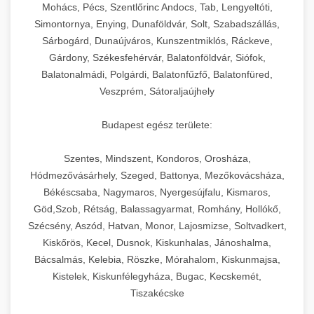
chef-iparikonyhagepek.hu
állítható vastagság beállítással.
Mohács, Pécs, Szentlőrinc Andocs, Tab, Lengyeltóti,
Simontornya, Enying, Dunaföldvár, Solt, Szabadszállás,
Kereskedelmi vákuumcsomagoló berendezések
kereskedelmi tésztakeverő
Sárbogárd, Dunaújváros, Kunszentmiklós, Ráckeve,
chef-iparikonyhagepek.hu
élelmiszerek tartósításához. Hosszabbítsa a
+
🎁 23. Vákuumfóliázó Gép
Gárdony, Székesfehérvár, Balatonföldvár, Siófok,
szavatossági időt és tartsa meg a termék
professzionális élelmiszer szeletelő
Balatonalmádi, Polgárdi, Balatonfűzfő, Balatonfüred,
frissességét.
Ipari vákuumfóliázó gépek professzionális
Veszprém, Sátoraljaújhely
élelmiszer-csomagolási műveletekhez.
+
🔥 24. Ipari Sütő és Gőzpároló
chef-iparikonyhagepek.hu
Hatékony lezárási és tartósítási megoldások.
Budapest egész területe:
Kereskedelmi légkeveréses sütők és gőzpárolók
vákuum lezáró berendezés
chef-iparikonyhagepek.hu
Szentes, Mindszent, Kondoros, Orosháza,
professzionális konyhák számára. Nagy
+
❄️ 25. Ipari Hűtőszekrény
Hódmezővásárhely, Szeged, Battonya, Mezőkovácsháza,
kapacitású sütő- és főzőberendezés precíz
kereskedelmi csomagoló gép
Békéscsaba, Nagymaros, Nyergesújfalu, Kismaros,
hőmérséklet-szabályozással.
Professzionális hűtőegységek és hűtőkamrák
Göd,Szob, Rétság, Balassagyarmat, Romhány, Hollókő,
kereskedelmi konyhák számára.
+
💧 26. Ipari Mosogatógép
Szécsény, Aszód, Hatvan, Monor, Lajosmizse, Soltvadkert,
chef-iparikonyhagepek.hu
Energiahatékony hűtési megoldások nagy
Kiskőrös, Kecel, Dusnok, Kiskunhalas, Jánoshalma,
kapacitással.
Kereskedelmi mosogatóberendezések nagy
kereskedelmi sütősütő
Bácsalmás, Kelebia, Röszke, Mórahalom, Kiskunmajsa,
forgalmú éttermi műveletekhez. Gyors tisztítási
Kistelek, Kiskunfélegyháza, Bugac, Kecskemét,
+
🧀 27. Ipari Sajtreszelő Gép
chef-iparikonyhagepek.hu
ciklusok fertőtlenítési képességekkel.
Tiszakécske