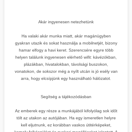
Akár ingyenesen netezhetünk
Ha valaki akár munka miatt, akár magánügyben
gyakran utazik és sokat használja a mobilnetjét, bizony
hamar elfogy a havi keret. Szerencsére egyre több
helyen találunk ingyenesen elérhető wifit: kávézókban,
plázákban, hivatalokban, távolsági buszokon,
vonatokon, de sokszor még a nyílt utcán is jó esély van
arra, hogy elcsípjünk egy használható hálózatot.
Segítség a tájékozódásban
Az emberek egy része a munkájából kifolyólag sok időt
tölt az utakon az autójában. Ha egy ismeretlen helyre
kell eljutnunk, ez korábban vaskos útitérképeket,
komoly felkészülést és gyakori megállásokat jelentett. A