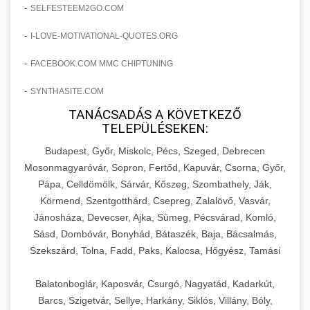
amelyek valós eredményeket hoznak.
-
SELFESTEEM2GO.COM
Teljes dokumentáció egy klinika átalakulási
-
I-LOVE-MOTIVATIONAL-QUOTES.ORG
szonyegtisztito.net
útjáról, bemutatva az utat a küzdő praxistól a
🎪 18. Szemhéjplasztika Iránti
+
virágzó vállalkozásig 150%-os növekedéssel.
marketing stratégiai tervrajz
Érdeklődés 150%-os Fokozása
-
FACEBOOK.COM MMC CHIPTUNING
-
szonyegtakaritas.org
SYNTHASITE.COM
Technikák és módszerek a páciensek
érdeklődésének és elkötelezettségének drámai
TANÁCSADÁS A KÖVETKEZŐ
klinika átalakulási történet
🎮 19. AI Google Ads és Meta
+
TELEPÜLÉSEKEN:
növeléséhez. Egy 150%-os fellendülési
Kampány Kezelés
esettanulmány gyakorlati betekintésekkel.
Budapest, Győr, Miskolc, Pécs, Szeged, Debrecen
Fejlett AI-alapú Google Ads és Meta hirdetési
Mosonmagyaróvár, Sopron, Fertőd, Kapuvár, Csorna, Győr,
weboldal-keszites.co
Pápa, Celldömölk, Sárvár, Kőszeg, Szombathely, Ják,
kampánykezelés. Optimalizálja hirdetési
+
🍞 20. Ipari Dagasztógép
Körmend, Szentgotthárd, Csepreg, Zalalövő, Vasvár,
költségvetését gépi tanulással és
elkötelezettség erősítési módszerek
Jánosháza, Devecser, Ajka, Sümeg, Pécsvárad, Komló,
automatizálással.
Professzionális ipari dagasztógépek és
Sásd, Dombóvár, Bonyhád, Bátaszék, Baja, Bácsalmás,
tésztakeverő gépek pékségek és kereskedelmi
+
🔪 21. Ipari Szeletelőgép
Szekszárd, Tolna, Fadd, Paks, Kalocsa, Hőgyész, Tamási
aikampany.hu
AI hirdetési automatizálás
konyhák számára. Masszív konstrukció
megbízható teljesítményhez.
Ipari hús- és sajtszeletelő gépek professzionális
Balatonboglár, Kaposvár, Csurgó, Nagyatád, Kadarkút,
élelmiszer-előkészítéshez. Precíziós vágás
Barcs, Szigetvár, Sellye, Harkány, Siklós, Villány, Bóly,
+
📦 22. Vákuumozó Gép