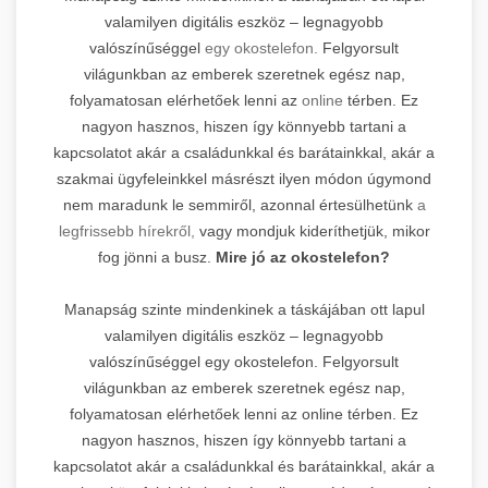
valamilyen digitális eszköz – legnagyobb
valószínűséggel
egy okostelefon.
Felgyorsult
világunkban az emberek szeretnek egész nap,
folyamatosan elérhetőek lenni az
online
térben. Ez
nagyon hasznos, hiszen így könnyebb tartani a
kapcsolatot akár a családunkkal és barátainkkal, akár a
szakmai ügyfeleinkkel másrészt ilyen módon úgymond
nem maradunk le semmiről, azonnal értesülhetünk
a
legfrissebb hírekről,
vagy mondjuk kideríthetjük, mikor
fog jönni a busz.
Mire jó az okostelefon?
Manapság szinte mindenkinek a táskájában ott lapul
valamilyen digitális eszköz – legnagyobb
valószínűséggel egy okostelefon. Felgyorsult
világunkban az emberek szeretnek egész nap,
folyamatosan elérhetőek lenni az online térben. Ez
nagyon hasznos, hiszen így könnyebb tartani a
kapcsolatot akár a családunkkal és barátainkkal, akár a