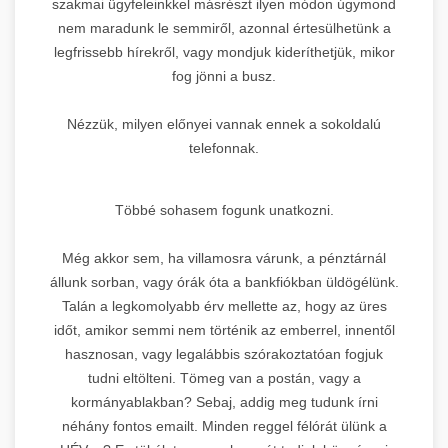
szakmai ügyfeleinkkel másrészt ilyen módon úgymond
nem maradunk le semmiről, azonnal értesülhetünk a
legfrissebb hírekről, vagy mondjuk kideríthetjük, mikor
fog jönni a busz.
Nézzük, milyen előnyei vannak ennek a sokoldalú
telefonnak.
Többé sohasem fogunk unatkozni.
Még akkor sem, ha villamosra várunk, a pénztárnál
állunk sorban, vagy órák óta a bankfiókban üldögélünk.
Talán a legkomolyabb érv mellette az, hogy az üres
időt, amikor semmi nem történik az emberrel, innentől
hasznosan, vagy legalábbis szórakoztatóan fogjuk
tudni eltölteni. Tömeg van a postán, vagy a
kormányablakban? Sebaj, addig meg tudunk írni
néhány fontos emailt. Minden reggel félórát ülünk a