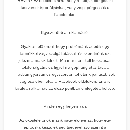
HÉVen? Ez tökéletes arra, hogy át tudjuk böngészni
kedvenc hírportáljainkat, vagy végigpörgessük a
Facebookot.
Egyszerűbb a reklamáció.
Gyakran előfordul, hogy problémánk adódik egy
termékkel vagy szolgáltatással, és szeretnénk ezt
jelezni a másik félnek. Ma már nem kell hosszasan
telefonálgatni, és figyelni a géphang utasításait:
írásban gyorsan és egyszerűen tehetünk panaszt, sok
cég esetében akár a Facebook-oldalukon. Erre is
kiválóan alkalmas az előző pontban emlegetett holtidő.
Minden egy helyen van.
Az okostelefonok másik nagy előnye az, hogy egy
aprócska készülék segítségével szó szerint a