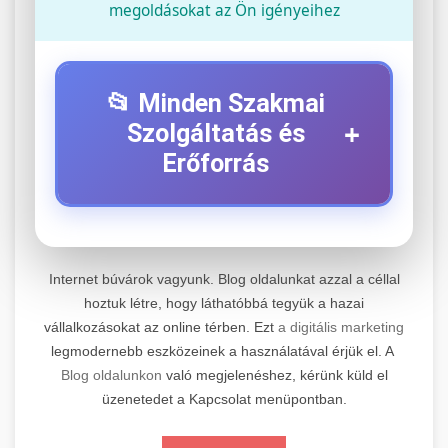
megoldásokat az Ön igényeihez
📂 Minden Szakmai
+
Szolgáltatás és
Erőforrás
⚡ 1. Legjobb Elektromos Roller
+
Szerviz
Internet búvárok vagyunk. Blog oldalunkat azzal a céllal
Professzionális elektromos roller javítási és
hoztuk létre, hogy láthatóbbá tegyük a hazai
vállalkozásokat az online térben. Ezt
a digitális marketing
karbantartási szolgáltatások. Szakértő
📊 2. Online Marketing
+
legmodernebb eszközeinek a használatával érjük el. A
technikusaink minőségi szervízt nyújtanak
Ügynökség
Blog oldalunkon
való megjelenéshez, kérünk küld el
minden jelentős márkához és modellhez.
üzenetedet a Kapcsolat menüpontban.
Átfogó online marketing szolgáltatások,
Szervizközpont Látogatása
beleértve a SEO-t, közösségi média kezelést és
+
🛴 3. Legjobb Elektromos Roller