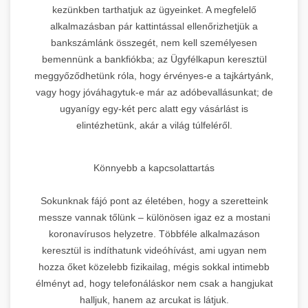
kezünkben tarthatjuk az ügyeinket. A megfelelő
alkalmazásban pár kattintással ellenőrizhetjük a
bankszámlánk összegét, nem kell személyesen
bemennünk a bankfiókba; az Ügyfélkapun keresztül
meggyőződhetünk róla, hogy érvényes-e a tajkártyánk,
vagy hogy jóváhagytuk-e már az adóbevallásunkat; de
ugyanígy egy-két perc alatt egy vásárlást is
elintézhetünk, akár a világ túlfeléről.
Könnyebb a kapcsolattartás
Sokunknak fájó pont az életében, hogy a szeretteink
messze vannak tőlünk – különösen igaz ez a mostani
koronavírusos helyzetre. Többféle alkalmazáson
keresztül is indíthatunk videóhívást, ami ugyan nem
hozza őket közelebb fizikailag, mégis sokkal intimebb
élményt ad, hogy telefonáláskor nem csak a hangjukat
halljuk, hanem az arcukat is látjuk.