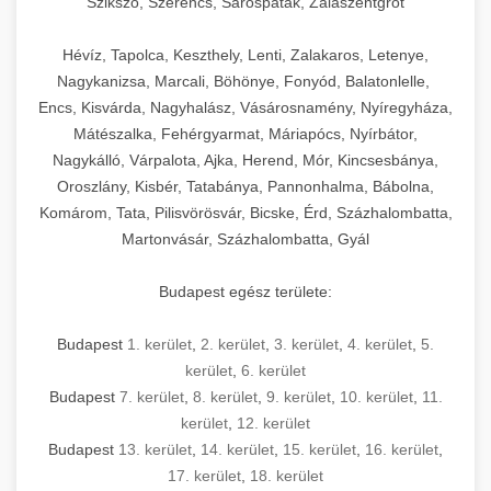
Szikszó, Szerencs, Sárospatak, Zalaszentgrót
Hévíz, Tapolca, Keszthely, Lenti, Zalakaros, Letenye,
Nagykanizsa, Marcali, Böhönye, Fonyód, Balatonlelle,
Encs, Kisvárda, Nagyhalász, Vásárosnamény, Nyíregyháza,
Mátészalka, Fehérgyarmat, Máriapócs, Nyírbátor,
Nagykálló, Várpalota, Ajka, Herend, Mór, Kincsesbánya,
Oroszlány, Kisbér, Tatabánya, Pannonhalma, Bábolna,
Komárom, Tata, Pilisvörösvár, Bicske, Érd, Százhalombatta,
Martonvásár, Százhalombatta, Gyál
Budapest egész területe:
Budapest
1. kerület
,
2. kerület
,
3. kerület
,
4. kerület
,
5.
kerület
,
6. kerület
Budapest
7. kerület
,
8. kerület
,
9. kerület
,
10. kerület
,
11.
kerület
,
12. kerület
Budapest
13. kerület
,
14. kerület
,
15. kerület
,
16. kerület
,
17. kerület
,
18. kerület