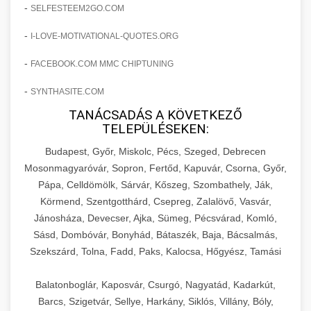
amelyek valós eredményeket hoznak.
-
SELFESTEEM2GO.COM
Teljes dokumentáció egy klinika átalakulási
-
I-LOVE-MOTIVATIONAL-QUOTES.ORG
szonyegtisztito.net
útjáról, bemutatva az utat a küzdő praxistól a
🎪 18. Szemhéjplasztika Iránti
+
virágzó vállalkozásig 150%-os növekedéssel.
marketing stratégiai tervrajz
Érdeklődés 150%-os Fokozása
-
FACEBOOK.COM MMC CHIPTUNING
-
szonyegtakaritas.org
SYNTHASITE.COM
Technikák és módszerek a páciensek
érdeklődésének és elkötelezettségének drámai
TANÁCSADÁS A KÖVETKEZŐ
klinika átalakulási történet
🎮 19. AI Google Ads és Meta
+
TELEPÜLÉSEKEN:
növeléséhez. Egy 150%-os fellendülési
Kampány Kezelés
esettanulmány gyakorlati betekintésekkel.
Budapest, Győr, Miskolc, Pécs, Szeged, Debrecen
Fejlett AI-alapú Google Ads és Meta hirdetési
Mosonmagyaróvár, Sopron, Fertőd, Kapuvár, Csorna, Győr,
weboldal-keszites.co
Pápa, Celldömölk, Sárvár, Kőszeg, Szombathely, Ják,
kampánykezelés. Optimalizálja hirdetési
+
🍞 20. Ipari Dagasztógép
Körmend, Szentgotthárd, Csepreg, Zalalövő, Vasvár,
költségvetését gépi tanulással és
elkötelezettség erősítési módszerek
Jánosháza, Devecser, Ajka, Sümeg, Pécsvárad, Komló,
automatizálással.
Professzionális ipari dagasztógépek és
Sásd, Dombóvár, Bonyhád, Bátaszék, Baja, Bácsalmás,
tésztakeverő gépek pékségek és kereskedelmi
+
🔪 21. Ipari Szeletelőgép
Szekszárd, Tolna, Fadd, Paks, Kalocsa, Hőgyész, Tamási
aikampany.hu
AI hirdetési automatizálás
konyhák számára. Masszív konstrukció
megbízható teljesítményhez.
Ipari hús- és sajtszeletelő gépek professzionális
Balatonboglár, Kaposvár, Csurgó, Nagyatád, Kadarkút,
élelmiszer-előkészítéshez. Precíziós vágás
Barcs, Szigetvár, Sellye, Harkány, Siklós, Villány, Bóly,
+
📦 22. Vákuumozó Gép