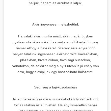
halljuk, hanem az arcukat is látjuk.
Akár ingyenesen netezhetünk
Ha valaki akár munka miatt, akár magánügyben
gyakran utazik és sokat használja a mobilnetjét, bizony
hamar elfogy a havi keret. Szerencsére egyre több
helyen találunk ingyenesen elérhető wifit: kávézókban,
plázákban, hivatalokban, távolsági buszokon,
vonatokon, de sokszor még a nyílt utcán is jó esély van
arra, hogy elcsípjünk egy használható hálózatot.
Segítség a tájékozódásban
Az emberek egy része a munkájából kifolyólag sok időt
tölt az utakon az autójában. Ha egy ismeretlen helyre
kell eljutnunk, ez korábban vaskos útitérképeket,