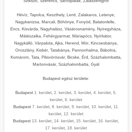
Szikszó, Szerencs, Sárospatak, Zalaszentgrót
Hévíz, Tapolca, Keszthely, Lenti, Zalakaros, Letenye,
Nagykanizsa, Marcali, Böhönye, Fonyód, Balatonlelle,
Encs, Kisvárda, Nagyhalász, Vásárosnamény, Nyíregyháza,
Mátészalka, Fehérgyarmat, Máriapócs, Nyírbátor,
Nagykálló, Várpalota, Ajka, Herend, Mór, Kincsesbánya,
Oroszlány, Kisbér, Tatabánya, Pannonhalma, Bábolna,
Komárom, Tata, Pilisvörösvár, Bicske, Érd, Százhalombatta,
Martonvásár, Százhalombatta, Gyál
Budapest egész területe:
Budapest
1. kerület
,
2. kerület
,
3. kerület
,
4. kerület
,
5.
kerület
,
6. kerület
Budapest
7. kerület
,
8. kerület
,
9. kerület
,
10. kerület
,
11.
kerület
,
12. kerület
Budapest
13. kerület
,
14. kerület
,
15. kerület
,
16. kerület
,
17. kerület
,
18. kerület