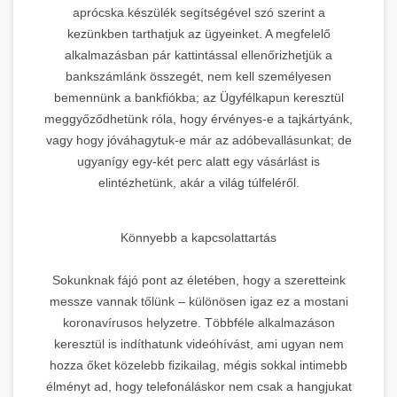
aprócska készülék segítségével szó szerint a
kezünkben tarthatjuk az ügyeinket. A megfelelő
alkalmazásban pár kattintással ellenőrizhetjük a
bankszámlánk összegét, nem kell személyesen
bemennünk a bankfiókba; az Ügyfélkapun keresztül
meggyőződhetünk róla, hogy érvényes-e a tajkártyánk,
vagy hogy jóváhagytuk-e már az adóbevallásunkat; de
ugyanígy egy-két perc alatt egy vásárlást is
elintézhetünk, akár a világ túlfeléről.
Könnyebb a kapcsolattartás
Sokunknak fájó pont az életében, hogy a szeretteink
messze vannak tőlünk – különösen igaz ez a mostani
koronavírusos helyzetre. Többféle alkalmazáson
keresztül is indíthatunk videóhívást, ami ugyan nem
hozza őket közelebb fizikailag, mégis sokkal intimebb
élményt ad, hogy telefonáláskor nem csak a hangjukat