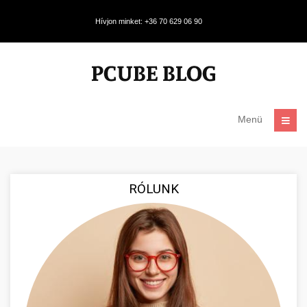
Hívjon minket: +36 70 629 06 90
Menü
RÓLUNK