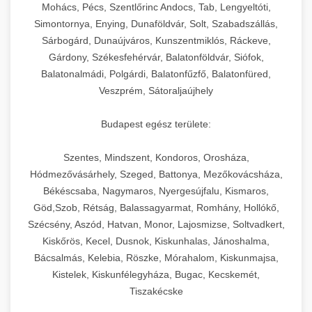
chef-iparikonyhagepek.hu
állítható vastagság beállítással.
Mohács, Pécs, Szentlőrinc Andocs, Tab, Lengyeltóti,
Simontornya, Enying, Dunaföldvár, Solt, Szabadszállás,
Kereskedelmi vákuumcsomagoló berendezések
kereskedelmi tésztakeverő
Sárbogárd, Dunaújváros, Kunszentmiklós, Ráckeve,
chef-iparikonyhagepek.hu
élelmiszerek tartósításához. Hosszabbítsa a
+
🎁 23. Vákuumfóliázó Gép
Gárdony, Székesfehérvár, Balatonföldvár, Siófok,
szavatossági időt és tartsa meg a termék
professzionális élelmiszer szeletelő
Balatonalmádi, Polgárdi, Balatonfűzfő, Balatonfüred,
frissességét.
Ipari vákuumfóliázó gépek professzionális
Veszprém, Sátoraljaújhely
élelmiszer-csomagolási műveletekhez.
+
🔥 24. Ipari Sütő és Gőzpároló
chef-iparikonyhagepek.hu
Hatékony lezárási és tartósítási megoldások.
Budapest egész területe:
Kereskedelmi légkeveréses sütők és gőzpárolók
vákuum lezáró berendezés
chef-iparikonyhagepek.hu
Szentes, Mindszent, Kondoros, Orosháza,
professzionális konyhák számára. Nagy
+
❄️ 25. Ipari Hűtőszekrény
Hódmezővásárhely, Szeged, Battonya, Mezőkovácsháza,
kapacitású sütő- és főzőberendezés precíz
kereskedelmi csomagoló gép
Békéscsaba, Nagymaros, Nyergesújfalu, Kismaros,
hőmérséklet-szabályozással.
Professzionális hűtőegységek és hűtőkamrák
Göd,Szob, Rétság, Balassagyarmat, Romhány, Hollókő,
kereskedelmi konyhák számára.
+
💧 26. Ipari Mosogatógép
Szécsény, Aszód, Hatvan, Monor, Lajosmizse, Soltvadkert,
chef-iparikonyhagepek.hu
Energiahatékony hűtési megoldások nagy
Kiskőrös, Kecel, Dusnok, Kiskunhalas, Jánoshalma,
kapacitással.
Kereskedelmi mosogatóberendezések nagy
kereskedelmi sütősütő
Bácsalmás, Kelebia, Röszke, Mórahalom, Kiskunmajsa,
forgalmú éttermi műveletekhez. Gyors tisztítási
Kistelek, Kiskunfélegyháza, Bugac, Kecskemét,
+
🧀 27. Ipari Sajtreszelő Gép
chef-iparikonyhagepek.hu
ciklusok fertőtlenítési képességekkel.
Tiszakécske