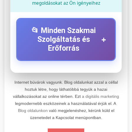
megoldásokat az Ön igényeihez
📂 Minden Szakmai
+
Szolgáltatás és
Erőforrás
⚡ 1. Legjobb Elektromos Roller
+
Szerviz
Internet búvárok vagyunk. Blog oldalunkat azzal a céllal
Professzionális elektromos roller javítási és
hoztuk létre, hogy láthatóbbá tegyük a hazai
vállalkozásokat az online térben. Ezt
a digitális marketing
karbantartási szolgáltatások. Szakértő
📊 2. Online Marketing
+
legmodernebb eszközeinek a használatával érjük el. A
technikusaink minőségi szervízt nyújtanak
Ügynökség
Blog oldalunkon
való megjelenéshez, kérünk küld el
minden jelentős márkához és modellhez.
üzenetedet a Kapcsolat menüpontban.
Átfogó online marketing szolgáltatások,
Szervizközpont Látogatása
beleértve a SEO-t, közösségi média kezelést és
+
🛴 3. Legjobb Elektromos Roller