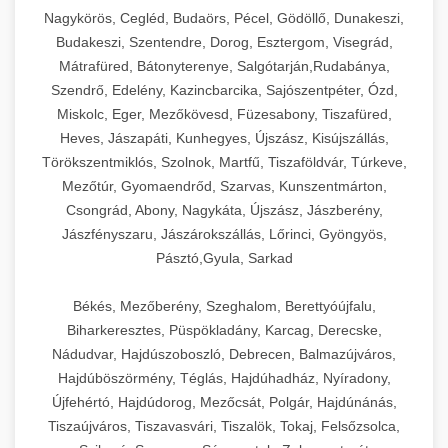
Ipari sajtreszelők és aprítógépek kereskedelmi
kereskedelmi hűtőegység
Nagykörös, Cegléd, Budaörs, Pécel, Gödöllő, Dunakeszi,
chef-iparikonyhagepek.hu
élelmiszer-előkészítéshez. Különböző reszelési
🍳 28. Nagykonyhai
Budakeszi, Szentendre, Dorog, Esztergom, Visegrád,
+
méretek különböző alkalmazásokhoz.
kereskedelmi mosogatógép
Berendezések
Mátrafüred, Bátonyterenye, Salgótarján,Rudabánya,
Szendrő, Edelény, Kazincbarcika, Sajószentpéter, Ózd,
chef-iparikonyhagepek.hu
Teljes körű nagykonyhai berendezések és
Miskolc, Eger, Mezőkövesd, Füzesabony, Tiszafüred,
professzionális vendéglátóipari kellékek.
Heves, Jászapáti, Kunhegyes, Újszász, Kisújszállás,
kereskedelmi sajtreszelő
Minden, ami szükséges éttermi és catering
Törökszentmiklós, Szolnok, Martfű, Tiszaföldvár, Túrkeve,
műveletekhez.
Mezőtúr, Gyomaendrőd, Szarvas, Kunszentmárton,
Csongrád, Abony, Nagykáta, Újszász, Jászberény,
chef-iparikonyhagepek.hu
Jászfényszaru, Jászárokszállás, Lőrinci, Gyöngyös,
Pásztó,Gyula, Sarkad
kereskedelmi konyhai megoldások
Békés, Mezőberény, Szeghalom, Berettyóújfalu,
Biharkeresztes, Püspökladány, Karcag, Derecske,
Nádudvar, Hajdúszoboszló, Debrecen, Balmazújváros,
Hajdúböszörmény, Téglás, Hajdúhadház, Nyíradony,
Újfehértó, Hajdúdorog, Mezőcsát, Polgár, Hajdúnánás,
Tiszaújváros, Tiszavasvári, Tiszalök, Tokaj, Felsőzsolca,