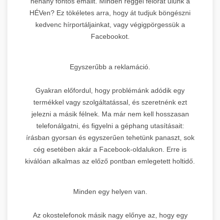
néhány fontos emailt. Minden reggel félórát ülünk a
HÉVen? Ez tökéletes arra, hogy át tudjuk böngészni
kedvenc hírportáljainkat, vagy végigpörgessük a
Facebookot.
Egyszerűbb a reklamáció.
Gyakran előfordul, hogy problémánk adódik egy
termékkel vagy szolgáltatással, és szeretnénk ezt
jelezni a másik félnek. Ma már nem kell hosszasan
telefonálgatni, és figyelni a géphang utasításait:
írásban gyorsan és egyszerűen tehetünk panaszt, sok
cég esetében akár a Facebook-oldalukon. Erre is
kiválóan alkalmas az előző pontban emlegetett holtidő.
Minden egy helyen van.
Az okostelefonok másik nagy előnye az, hogy egy