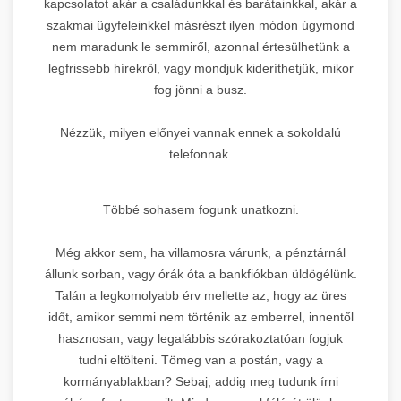
kapcsolatot akár a családunkkal és barátainkkal, akár a
szakmai ügyfeleinkkel másrészt ilyen módon úgymond
nem maradunk le semmiről, azonnal értesülhetünk a
legfrissebb hírekről, vagy mondjuk kideríthetjük, mikor
fog jönni a busz.
Nézzük, milyen előnyei vannak ennek a sokoldalú
telefonnak.
Többé sohasem fogunk unatkozni.
Még akkor sem, ha villamosra várunk, a pénztárnál
állunk sorban, vagy órák óta a bankfiókban üldögélünk.
Talán a legkomolyabb érv mellette az, hogy az üres
időt, amikor semmi nem történik az emberrel, innentől
hasznosan, vagy legalábbis szórakoztatóan fogjuk
tudni eltölteni. Tömeg van a postán, vagy a
kormányablakban? Sebaj, addig meg tudunk írni