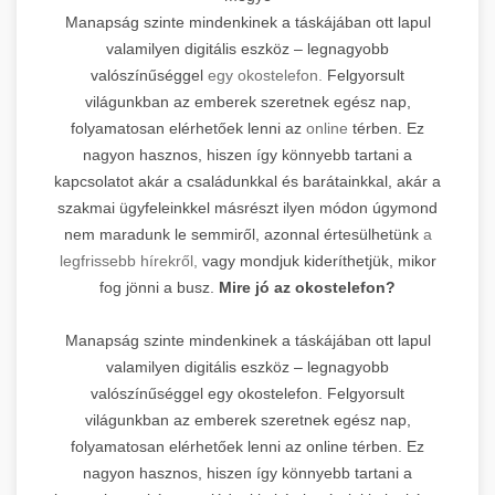
Manapság szinte mindenkinek a táskájában ott lapul
valamilyen digitális eszköz – legnagyobb
valószínűséggel
egy okostelefon.
Felgyorsult
világunkban az emberek szeretnek egész nap,
folyamatosan elérhetőek lenni az
online
térben. Ez
nagyon hasznos, hiszen így könnyebb tartani a
kapcsolatot akár a családunkkal és barátainkkal, akár a
szakmai ügyfeleinkkel másrészt ilyen módon úgymond
nem maradunk le semmiről, azonnal értesülhetünk
a
legfrissebb hírekről,
vagy mondjuk kideríthetjük, mikor
fog jönni a busz.
Mire jó az okostelefon?
Manapság szinte mindenkinek a táskájában ott lapul
valamilyen digitális eszköz – legnagyobb
valószínűséggel egy okostelefon. Felgyorsult
világunkban az emberek szeretnek egész nap,
folyamatosan elérhetőek lenni az online térben. Ez
nagyon hasznos, hiszen így könnyebb tartani a