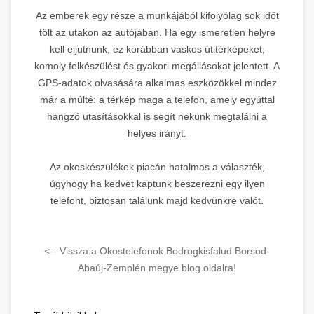
Az emberek egy része a munkájából kifolyólag sok időt
tölt az utakon az autójában. Ha egy ismeretlen helyre
kell eljutnunk, ez korábban vaskos útitérképeket,
komoly felkészülést és gyakori megállásokat jelentett. A
GPS-adatok olvasására alkalmas eszközökkel mindez
már a múlté: a térkép maga a telefon, amely egyúttal
hangzó utasításokkal is segít nekünk megtalálni a
helyes irányt.
Az okoskészülékek piacán hatalmas a választék,
úgyhogy ha kedvet kaptunk beszerezni egy ilyen
telefont, biztosan találunk majd kedvünkre valót.
<-- Vissza a Okostelefonok Bodrogkisfalud Borsod-
Abaúj-Zemplén megye blog oldalra!