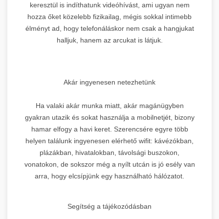
keresztül is indíthatunk videóhívást, ami ugyan nem
hozza őket közelebb fizikailag, mégis sokkal intimebb
élményt ad, hogy telefonáláskor nem csak a hangjukat
halljuk, hanem az arcukat is látjuk.
Akár ingyenesen netezhetünk
Ha valaki akár munka miatt, akár magánügyben
gyakran utazik és sokat használja a mobilnetjét, bizony
hamar elfogy a havi keret. Szerencsére egyre több
helyen találunk ingyenesen elérhető wifit: kávézókban,
plázákban, hivatalokban, távolsági buszokon,
vonatokon, de sokszor még a nyílt utcán is jó esély van
arra, hogy elcsípjünk egy használható hálózatot.
Segítség a tájékozódásban