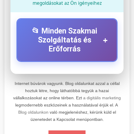
megoldásokat az Ön igényeihez
📂 Minden Szakmai
+
Szolgáltatás és
Erőforrás
⚡ 1. Legjobb Elektromos Roller
+
Szerviz
Internet búvárok vagyunk. Blog oldalunkat azzal a céllal
Professzionális elektromos roller javítási és
hoztuk létre, hogy láthatóbbá tegyük a hazai
vállalkozásokat az online térben. Ezt
a digitális marketing
karbantartási szolgáltatások. Szakértő
📊 2. Online Marketing
+
legmodernebb eszközeinek a használatával érjük el. A
technikusaink minőségi szervízt nyújtanak
Ügynökség
Blog oldalunkon
való megjelenéshez, kérünk küld el
minden jelentős márkához és modellhez.
üzenetedet a Kapcsolat menüpontban.
Átfogó online marketing szolgáltatások,
Szervizközpont Látogatása
beleértve a SEO-t, közösségi média kezelést és
+
🛴 3. Legjobb Elektromos Roller