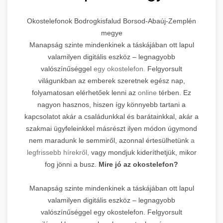
Okostelefonok Bodrogkisfalud Borsod-Abaúj-Zemplén
megye
Manapság szinte mindenkinek a táskájában ott lapul
valamilyen digitális eszköz – legnagyobb
valószínűséggel
egy okostelefon.
Felgyorsult
világunkban az emberek szeretnek egész nap,
folyamatosan elérhetőek lenni az
online
térben. Ez
nagyon hasznos, hiszen így könnyebb tartani a
kapcsolatot akár a családunkkal és barátainkkal, akár a
szakmai ügyfeleinkkel másrészt ilyen módon úgymond
nem maradunk le semmiről, azonnal értesülhetünk
a
legfrissebb hírekről,
vagy mondjuk kideríthetjük, mikor
fog jönni a busz.
Mire jó az okostelefon?
Manapság szinte mindenkinek a táskájában ott lapul
valamilyen digitális eszköz – legnagyobb
valószínűséggel egy okostelefon. Felgyorsult