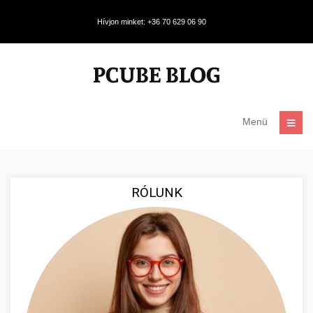
Hívjon minket: +36 70 629 06 90
Menü
RÓLUNK