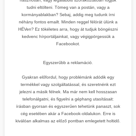
tudni eltölteni. Tömeg van a postán, vagy a
kormányablakban? Sebaj, addig meg tudunk írni
néhány fontos emailt. Minden reggel félórát ülünk a
HÉVen? Ez tökéletes arra, hogy át tudjuk böngészni
kedvenc hírportáljainkat, vagy végigpörgessük a
Facebookot.
Egyszerűbb a reklamáció.
Gyakran előfordul, hogy problémánk adódik egy
termékkel vagy szolgáltatással, és szeretnénk ezt
jelezni a másik félnek. Ma már nem kell hosszasan
telefonálgatni, és figyelni a géphang utasításait:
írásban gyorsan és egyszerűen tehetünk panaszt, sok
cég esetében akár a Facebook-oldalukon. Erre is
kiválóan alkalmas az előző pontban emlegetett holtidő.