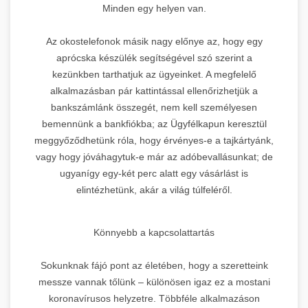
Minden egy helyen van.
Az okostelefonok másik nagy előnye az, hogy egy
aprócska készülék segítségével szó szerint a
kezünkben tarthatjuk az ügyeinket. A megfelelő
alkalmazásban pár kattintással ellenőrizhetjük a
bankszámlánk összegét, nem kell személyesen
bemennünk a bankfiókba; az Ügyfélkapun keresztül
meggyőződhetünk róla, hogy érvényes-e a tajkártyánk,
vagy hogy jóváhagytuk-e már az adóbevallásunkat; de
ugyanígy egy-két perc alatt egy vásárlást is
elintézhetünk, akár a világ túlfeléről.
Könnyebb a kapcsolattartás
Sokunknak fájó pont az életében, hogy a szeretteink
messze vannak tőlünk – különösen igaz ez a mostani
koronavírusos helyzetre. Többféle alkalmazáson