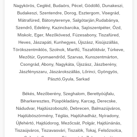
Ipari sajtreszelők és aprítógépek kereskedelmi
kereskedelmi hűtőegység
Nagykörös, Cegléd, Budaörs, Pécel, Gödöllő, Dunakeszi,
chef-iparikonyhagepek.hu
élelmiszer-előkészítéshez. Különböző reszelési
🍳 28. Nagykonyhai
Budakeszi, Szentendre, Dorog, Esztergom, Visegrád,
+
méretek különböző alkalmazásokhoz.
kereskedelmi mosogatógép
Berendezések
Mátrafüred, Bátonyterenye, Salgótarján,Rudabánya,
Szendrő, Edelény, Kazincbarcika, Sajószentpéter, Ózd,
chef-iparikonyhagepek.hu
Teljes körű nagykonyhai berendezések és
Miskolc, Eger, Mezőkövesd, Füzesabony, Tiszafüred,
professzionális vendéglátóipari kellékek.
Heves, Jászapáti, Kunhegyes, Újszász, Kisújszállás,
kereskedelmi sajtreszelő
Minden, ami szükséges éttermi és catering
Törökszentmiklós, Szolnok, Martfű, Tiszaföldvár, Túrkeve,
műveletekhez.
Mezőtúr, Gyomaendrőd, Szarvas, Kunszentmárton,
Csongrád, Abony, Nagykáta, Újszász, Jászberény,
chef-iparikonyhagepek.hu
Jászfényszaru, Jászárokszállás, Lőrinci, Gyöngyös,
Pásztó,Gyula, Sarkad
kereskedelmi konyhai megoldások
Békés, Mezőberény, Szeghalom, Berettyóújfalu,
Biharkeresztes, Püspökladány, Karcag, Derecske,
Nádudvar, Hajdúszoboszló, Debrecen, Balmazújváros,
Hajdúböszörmény, Téglás, Hajdúhadház, Nyíradony,
Újfehértó, Hajdúdorog, Mezőcsát, Polgár, Hajdúnánás,
Tiszaújváros, Tiszavasvári, Tiszalök, Tokaj, Felsőzsolca,