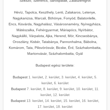
Szikszó, Szerencs, Sárospatak, Zalaszentgrót
Hévíz, Tapolca, Keszthely, Lenti, Zalakaros, Letenye,
Nagykanizsa, Marcali, Böhönye, Fonyód, Balatonlelle,
Encs, Kisvárda, Nagyhalász, Vásárosnamény, Nyíregyháza,
Mátészalka, Fehérgyarmat, Máriapócs, Nyírbátor,
Nagykálló, Várpalota, Ajka, Herend, Mór, Kincsesbánya,
Oroszlány, Kisbér, Tatabánya, Pannonhalma, Bábolna,
Komárom, Tata, Pilisvörösvár, Bicske, Érd, Százhalombatta,
Martonvásár, Százhalombatta, Gyál
Budapest egész területe:
Budapest
1. kerület
,
2. kerület
,
3. kerület
,
4. kerület
,
5.
kerület
,
6. kerület
Budapest
7. kerület
,
8. kerület
,
9. kerület
,
10. kerület
,
11.
kerület
,
12. kerület
Budapest
13. kerület
,
14. kerület
,
15. kerület
,
16. kerület
,
17. kerület
,
18. kerület