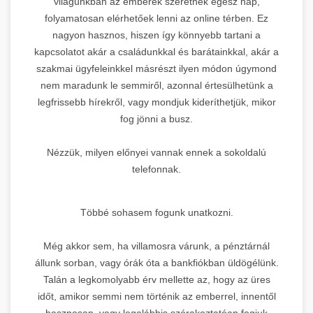
világunkban az emberek szeretnek egész nap,
folyamatosan elérhetőek lenni az online térben. Ez
nagyon hasznos, hiszen így könnyebb tartani a
kapcsolatot akár a családunkkal és barátainkkal, akár a
szakmai ügyfeleinkkel másrészt ilyen módon úgymond
nem maradunk le semmiről, azonnal értesülhetünk a
legfrissebb hírekről, vagy mondjuk kideríthetjük, mikor
fog jönni a busz.
Nézzük, milyen előnyei vannak ennek a sokoldalú
telefonnak.
Többé sohasem fogunk unatkozni.
Még akkor sem, ha villamosra várunk, a pénztárnál
állunk sorban, vagy órák óta a bankfiókban üldögélünk.
Talán a legkomolyabb érv mellette az, hogy az üres
időt, amikor semmi nem történik az emberrel, innentől
hasznosan, vagy legalábbis szórakoztatóan fogjuk