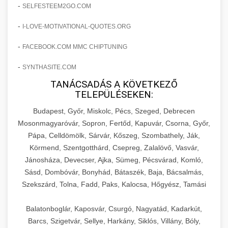
amelyek valós eredményeket hoznak.
-
SELFESTEEM2GO.COM
Teljes dokumentáció egy klinika átalakulási
-
I-LOVE-MOTIVATIONAL-QUOTES.ORG
szonyegtisztito.net
útjáról, bemutatva az utat a küzdő praxistól a
🎪 18. Szemhéjplasztika Iránti
+
virágzó vállalkozásig 150%-os növekedéssel.
marketing stratégiai tervrajz
Érdeklődés 150%-os Fokozása
-
FACEBOOK.COM MMC CHIPTUNING
-
szonyegtakaritas.org
SYNTHASITE.COM
Technikák és módszerek a páciensek
érdeklődésének és elkötelezettségének drámai
TANÁCSADÁS A KÖVETKEZŐ
klinika átalakulási történet
🎮 19. AI Google Ads és Meta
+
TELEPÜLÉSEKEN:
növeléséhez. Egy 150%-os fellendülési
Kampány Kezelés
esettanulmány gyakorlati betekintésekkel.
Budapest, Győr, Miskolc, Pécs, Szeged, Debrecen
Fejlett AI-alapú Google Ads és Meta hirdetési
Mosonmagyaróvár, Sopron, Fertőd, Kapuvár, Csorna, Győr,
weboldal-keszites.co
Pápa, Celldömölk, Sárvár, Kőszeg, Szombathely, Ják,
kampánykezelés. Optimalizálja hirdetési
+
🍞 20. Ipari Dagasztógép
Körmend, Szentgotthárd, Csepreg, Zalalövő, Vasvár,
költségvetését gépi tanulással és
elkötelezettség erősítési módszerek
Jánosháza, Devecser, Ajka, Sümeg, Pécsvárad, Komló,
automatizálással.
Professzionális ipari dagasztógépek és
Sásd, Dombóvár, Bonyhád, Bátaszék, Baja, Bácsalmás,
tésztakeverő gépek pékségek és kereskedelmi
+
🔪 21. Ipari Szeletelőgép
Szekszárd, Tolna, Fadd, Paks, Kalocsa, Hőgyész, Tamási
aikampany.hu
AI hirdetési automatizálás
konyhák számára. Masszív konstrukció
megbízható teljesítményhez.
Ipari hús- és sajtszeletelő gépek professzionális
Balatonboglár, Kaposvár, Csurgó, Nagyatád, Kadarkút,
élelmiszer-előkészítéshez. Precíziós vágás
Barcs, Szigetvár, Sellye, Harkány, Siklós, Villány, Bóly,
+
📦 22. Vákuumozó Gép