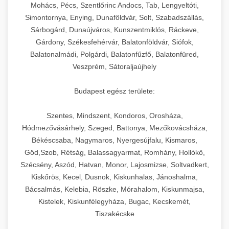
chef-iparikonyhagepek.hu
állítható vastagság beállítással.
Mohács, Pécs, Szentlőrinc Andocs, Tab, Lengyeltóti,
Simontornya, Enying, Dunaföldvár, Solt, Szabadszállás,
Kereskedelmi vákuumcsomagoló berendezések
kereskedelmi tésztakeverő
Sárbogárd, Dunaújváros, Kunszentmiklós, Ráckeve,
chef-iparikonyhagepek.hu
élelmiszerek tartósításához. Hosszabbítsa a
+
🎁 23. Vákuumfóliázó Gép
Gárdony, Székesfehérvár, Balatonföldvár, Siófok,
szavatossági időt és tartsa meg a termék
professzionális élelmiszer szeletelő
Balatonalmádi, Polgárdi, Balatonfűzfő, Balatonfüred,
frissességét.
Ipari vákuumfóliázó gépek professzionális
Veszprém, Sátoraljaújhely
élelmiszer-csomagolási műveletekhez.
+
🔥 24. Ipari Sütő és Gőzpároló
chef-iparikonyhagepek.hu
Hatékony lezárási és tartósítási megoldások.
Budapest egész területe:
Kereskedelmi légkeveréses sütők és gőzpárolók
vákuum lezáró berendezés
chef-iparikonyhagepek.hu
Szentes, Mindszent, Kondoros, Orosháza,
professzionális konyhák számára. Nagy
+
❄️ 25. Ipari Hűtőszekrény
Hódmezővásárhely, Szeged, Battonya, Mezőkovácsháza,
kapacitású sütő- és főzőberendezés precíz
kereskedelmi csomagoló gép
Békéscsaba, Nagymaros, Nyergesújfalu, Kismaros,
hőmérséklet-szabályozással.
Professzionális hűtőegységek és hűtőkamrák
Göd,Szob, Rétság, Balassagyarmat, Romhány, Hollókő,
kereskedelmi konyhák számára.
+
💧 26. Ipari Mosogatógép
Szécsény, Aszód, Hatvan, Monor, Lajosmizse, Soltvadkert,
chef-iparikonyhagepek.hu
Energiahatékony hűtési megoldások nagy
Kiskőrös, Kecel, Dusnok, Kiskunhalas, Jánoshalma,
kapacitással.
Kereskedelmi mosogatóberendezések nagy
kereskedelmi sütősütő
Bácsalmás, Kelebia, Röszke, Mórahalom, Kiskunmajsa,
forgalmú éttermi műveletekhez. Gyors tisztítási
Kistelek, Kiskunfélegyháza, Bugac, Kecskemét,
+
🧀 27. Ipari Sajtreszelő Gép
chef-iparikonyhagepek.hu
ciklusok fertőtlenítési képességekkel.
Tiszakécske