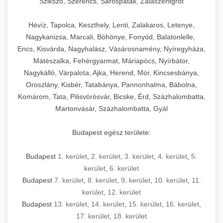
Szikszó, Szerencs, Sárospatak, Zalaszentgrót
Hévíz, Tapolca, Keszthely, Lenti, Zalakaros, Letenye,
Nagykanizsa, Marcali, Böhönye, Fonyód, Balatonlelle,
Encs, Kisvárda, Nagyhalász, Vásárosnamény, Nyíregyháza,
Mátészalka, Fehérgyarmat, Máriapócs, Nyírbátor,
Nagykálló, Várpalota, Ajka, Herend, Mór, Kincsesbánya,
Oroszlány, Kisbér, Tatabánya, Pannonhalma, Bábolna,
Komárom, Tata, Pilisvörösvár, Bicske, Érd, Százhalombatta,
Martonvásár, Százhalombatta, Gyál
Budapest egész területe:
Budapest
1. kerület
,
2. kerület
,
3. kerület
,
4. kerület
,
5.
kerület
,
6. kerület
Budapest
7. kerület
,
8. kerület
,
9. kerület
,
10. kerület
,
11.
kerület
,
12. kerület
Budapest
13. kerület
,
14. kerület
,
15. kerület
,
16. kerület
,
17. kerület
,
18. kerület