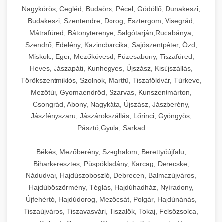
Ipari sajtreszelők és aprítógépek kereskedelmi
kereskedelmi hűtőegység
Nagykörös, Cegléd, Budaörs, Pécel, Gödöllő, Dunakeszi,
chef-iparikonyhagepek.hu
élelmiszer-előkészítéshez. Különböző reszelési
🍳 28. Nagykonyhai
Budakeszi, Szentendre, Dorog, Esztergom, Visegrád,
+
méretek különböző alkalmazásokhoz.
kereskedelmi mosogatógép
Berendezések
Mátrafüred, Bátonyterenye, Salgótarján,Rudabánya,
Szendrő, Edelény, Kazincbarcika, Sajószentpéter, Ózd,
chef-iparikonyhagepek.hu
Teljes körű nagykonyhai berendezések és
Miskolc, Eger, Mezőkövesd, Füzesabony, Tiszafüred,
professzionális vendéglátóipari kellékek.
Heves, Jászapáti, Kunhegyes, Újszász, Kisújszállás,
kereskedelmi sajtreszelő
Minden, ami szükséges éttermi és catering
Törökszentmiklós, Szolnok, Martfű, Tiszaföldvár, Túrkeve,
műveletekhez.
Mezőtúr, Gyomaendrőd, Szarvas, Kunszentmárton,
Csongrád, Abony, Nagykáta, Újszász, Jászberény,
chef-iparikonyhagepek.hu
Jászfényszaru, Jászárokszállás, Lőrinci, Gyöngyös,
Pásztó,Gyula, Sarkad
kereskedelmi konyhai megoldások
Békés, Mezőberény, Szeghalom, Berettyóújfalu,
Biharkeresztes, Püspökladány, Karcag, Derecske,
Nádudvar, Hajdúszoboszló, Debrecen, Balmazújváros,
Hajdúböszörmény, Téglás, Hajdúhadház, Nyíradony,
Újfehértó, Hajdúdorog, Mezőcsát, Polgár, Hajdúnánás,
Tiszaújváros, Tiszavasvári, Tiszalök, Tokaj, Felsőzsolca,