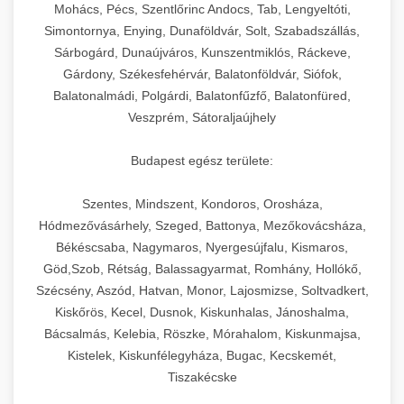
chef-iparikonyhagepek.hu
állítható vastagság beállítással.
Mohács, Pécs, Szentlőrinc Andocs, Tab, Lengyeltóti,
Simontornya, Enying, Dunaföldvár, Solt, Szabadszállás,
Kereskedelmi vákuumcsomagoló berendezések
kereskedelmi tésztakeverő
Sárbogárd, Dunaújváros, Kunszentmiklós, Ráckeve,
chef-iparikonyhagepek.hu
élelmiszerek tartósításához. Hosszabbítsa a
+
🎁 23. Vákuumfóliázó Gép
Gárdony, Székesfehérvár, Balatonföldvár, Siófok,
szavatossági időt és tartsa meg a termék
professzionális élelmiszer szeletelő
Balatonalmádi, Polgárdi, Balatonfűzfő, Balatonfüred,
frissességét.
Ipari vákuumfóliázó gépek professzionális
Veszprém, Sátoraljaújhely
élelmiszer-csomagolási műveletekhez.
+
🔥 24. Ipari Sütő és Gőzpároló
chef-iparikonyhagepek.hu
Hatékony lezárási és tartósítási megoldások.
Budapest egész területe:
Kereskedelmi légkeveréses sütők és gőzpárolók
vákuum lezáró berendezés
chef-iparikonyhagepek.hu
Szentes, Mindszent, Kondoros, Orosháza,
professzionális konyhák számára. Nagy
+
❄️ 25. Ipari Hűtőszekrény
Hódmezővásárhely, Szeged, Battonya, Mezőkovácsháza,
kapacitású sütő- és főzőberendezés precíz
kereskedelmi csomagoló gép
Békéscsaba, Nagymaros, Nyergesújfalu, Kismaros,
hőmérséklet-szabályozással.
Professzionális hűtőegységek és hűtőkamrák
Göd,Szob, Rétság, Balassagyarmat, Romhány, Hollókő,
kereskedelmi konyhák számára.
+
💧 26. Ipari Mosogatógép
Szécsény, Aszód, Hatvan, Monor, Lajosmizse, Soltvadkert,
chef-iparikonyhagepek.hu
Energiahatékony hűtési megoldások nagy
Kiskőrös, Kecel, Dusnok, Kiskunhalas, Jánoshalma,
kapacitással.
Kereskedelmi mosogatóberendezések nagy
kereskedelmi sütősütő
Bácsalmás, Kelebia, Röszke, Mórahalom, Kiskunmajsa,
forgalmú éttermi műveletekhez. Gyors tisztítási
Kistelek, Kiskunfélegyháza, Bugac, Kecskemét,
+
🧀 27. Ipari Sajtreszelő Gép
chef-iparikonyhagepek.hu
ciklusok fertőtlenítési képességekkel.
Tiszakécske