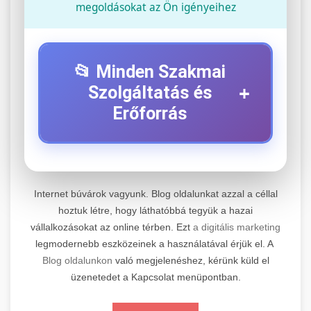
megoldásokat az Ön igényeihez
📂 Minden Szakmai
+
Szolgáltatás és
Erőforrás
⚡ 1. Legjobb Elektromos Roller
+
Szerviz
Internet búvárok vagyunk. Blog oldalunkat azzal a céllal
Professzionális elektromos roller javítási és
hoztuk létre, hogy láthatóbbá tegyük a hazai
vállalkozásokat az online térben. Ezt
a digitális marketing
karbantartási szolgáltatások. Szakértő
📊 2. Online Marketing
+
legmodernebb eszközeinek a használatával érjük el. A
technikusaink minőségi szervízt nyújtanak
Ügynökség
Blog oldalunkon
való megjelenéshez, kérünk küld el
minden jelentős márkához és modellhez.
üzenetedet a Kapcsolat menüpontban.
Átfogó online marketing szolgáltatások,
Szervizközpont Látogatása
beleértve a SEO-t, közösségi média kezelést és
+
🛴 3. Legjobb Elektromos Roller