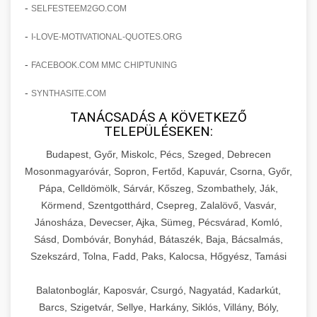
amelyek valós eredményeket hoznak.
-
SELFESTEEM2GO.COM
Teljes dokumentáció egy klinika átalakulási
-
I-LOVE-MOTIVATIONAL-QUOTES.ORG
szonyegtisztito.net
útjáról, bemutatva az utat a küzdő praxistól a
🎪 18. Szemhéjplasztika Iránti
+
virágzó vállalkozásig 150%-os növekedéssel.
marketing stratégiai tervrajz
Érdeklődés 150%-os Fokozása
-
FACEBOOK.COM MMC CHIPTUNING
-
szonyegtakaritas.org
SYNTHASITE.COM
Technikák és módszerek a páciensek
érdeklődésének és elkötelezettségének drámai
TANÁCSADÁS A KÖVETKEZŐ
klinika átalakulási történet
🎮 19. AI Google Ads és Meta
+
TELEPÜLÉSEKEN:
növeléséhez. Egy 150%-os fellendülési
Kampány Kezelés
esettanulmány gyakorlati betekintésekkel.
Budapest, Győr, Miskolc, Pécs, Szeged, Debrecen
Fejlett AI-alapú Google Ads és Meta hirdetési
Mosonmagyaróvár, Sopron, Fertőd, Kapuvár, Csorna, Győr,
weboldal-keszites.co
Pápa, Celldömölk, Sárvár, Kőszeg, Szombathely, Ják,
kampánykezelés. Optimalizálja hirdetési
+
🍞 20. Ipari Dagasztógép
Körmend, Szentgotthárd, Csepreg, Zalalövő, Vasvár,
költségvetését gépi tanulással és
elkötelezettség erősítési módszerek
Jánosháza, Devecser, Ajka, Sümeg, Pécsvárad, Komló,
automatizálással.
Professzionális ipari dagasztógépek és
Sásd, Dombóvár, Bonyhád, Bátaszék, Baja, Bácsalmás,
tésztakeverő gépek pékségek és kereskedelmi
+
🔪 21. Ipari Szeletelőgép
Szekszárd, Tolna, Fadd, Paks, Kalocsa, Hőgyész, Tamási
aikampany.hu
AI hirdetési automatizálás
konyhák számára. Masszív konstrukció
megbízható teljesítményhez.
Ipari hús- és sajtszeletelő gépek professzionális
Balatonboglár, Kaposvár, Csurgó, Nagyatád, Kadarkút,
élelmiszer-előkészítéshez. Precíziós vágás
Barcs, Szigetvár, Sellye, Harkány, Siklós, Villány, Bóly,
+
📦 22. Vákuumozó Gép