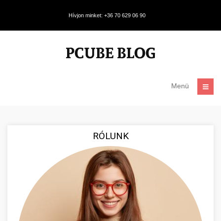
Hívjon minket: +36 70 629 06 90
Menü
RÓLUNK