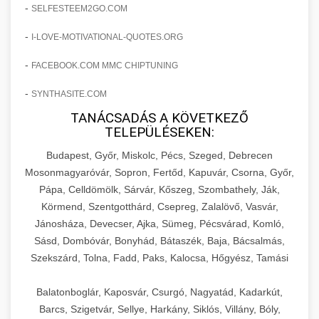
amelyek valós eredményeket hoznak.
-
SELFESTEEM2GO.COM
Teljes dokumentáció egy klinika átalakulási
-
I-LOVE-MOTIVATIONAL-QUOTES.ORG
szonyegtisztito.net
útjáról, bemutatva az utat a küzdő praxistól a
🎪 18. Szemhéjplasztika Iránti
+
virágzó vállalkozásig 150%-os növekedéssel.
marketing stratégiai tervrajz
Érdeklődés 150%-os Fokozása
-
FACEBOOK.COM MMC CHIPTUNING
-
szonyegtakaritas.org
SYNTHASITE.COM
Technikák és módszerek a páciensek
érdeklődésének és elkötelezettségének drámai
TANÁCSADÁS A KÖVETKEZŐ
klinika átalakulási történet
🎮 19. AI Google Ads és Meta
+
TELEPÜLÉSEKEN:
növeléséhez. Egy 150%-os fellendülési
Kampány Kezelés
esettanulmány gyakorlati betekintésekkel.
Budapest, Győr, Miskolc, Pécs, Szeged, Debrecen
Fejlett AI-alapú Google Ads és Meta hirdetési
Mosonmagyaróvár, Sopron, Fertőd, Kapuvár, Csorna, Győr,
weboldal-keszites.co
Pápa, Celldömölk, Sárvár, Kőszeg, Szombathely, Ják,
kampánykezelés. Optimalizálja hirdetési
+
🍞 20. Ipari Dagasztógép
Körmend, Szentgotthárd, Csepreg, Zalalövő, Vasvár,
költségvetését gépi tanulással és
elkötelezettség erősítési módszerek
Jánosháza, Devecser, Ajka, Sümeg, Pécsvárad, Komló,
automatizálással.
Professzionális ipari dagasztógépek és
Sásd, Dombóvár, Bonyhád, Bátaszék, Baja, Bácsalmás,
tésztakeverő gépek pékségek és kereskedelmi
+
🔪 21. Ipari Szeletelőgép
Szekszárd, Tolna, Fadd, Paks, Kalocsa, Hőgyész, Tamási
aikampany.hu
AI hirdetési automatizálás
konyhák számára. Masszív konstrukció
megbízható teljesítményhez.
Ipari hús- és sajtszeletelő gépek professzionális
Balatonboglár, Kaposvár, Csurgó, Nagyatád, Kadarkút,
élelmiszer-előkészítéshez. Precíziós vágás
Barcs, Szigetvár, Sellye, Harkány, Siklós, Villány, Bóly,
+
📦 22. Vákuumozó Gép