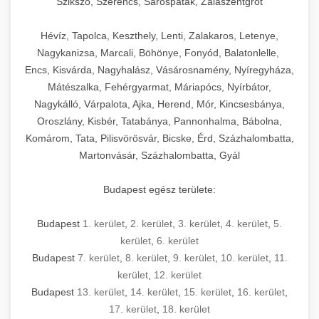
Szikszó, Szerencs, Sárospatak, Zalaszentgrót
Hévíz, Tapolca, Keszthely, Lenti, Zalakaros, Letenye,
Nagykanizsa, Marcali, Böhönye, Fonyód, Balatonlelle,
Encs, Kisvárda, Nagyhalász, Vásárosnamény, Nyíregyháza,
Mátészalka, Fehérgyarmat, Máriapócs, Nyírbátor,
Nagykálló, Várpalota, Ajka, Herend, Mór, Kincsesbánya,
Oroszlány, Kisbér, Tatabánya, Pannonhalma, Bábolna,
Komárom, Tata, Pilisvörösvár, Bicske, Érd, Százhalombatta,
Martonvásár, Százhalombatta, Gyál
Budapest egész területe:
Budapest
1. kerület
,
2. kerület
,
3. kerület
,
4. kerület
,
5.
kerület
,
6. kerület
Budapest
7. kerület
,
8. kerület
,
9. kerület
,
10. kerület
,
11.
kerület
,
12. kerület
Budapest
13. kerület
,
14. kerület
,
15. kerület
,
16. kerület
,
17. kerület
,
18. kerület