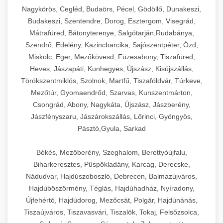
Ipari sajtreszelők és aprítógépek kereskedelmi
kereskedelmi hűtőegység
Nagykörös, Cegléd, Budaörs, Pécel, Gödöllő, Dunakeszi,
chef-iparikonyhagepek.hu
élelmiszer-előkészítéshez. Különböző reszelési
🍳 28. Nagykonyhai
Budakeszi, Szentendre, Dorog, Esztergom, Visegrád,
+
méretek különböző alkalmazásokhoz.
kereskedelmi mosogatógép
Berendezések
Mátrafüred, Bátonyterenye, Salgótarján,Rudabánya,
Szendrő, Edelény, Kazincbarcika, Sajószentpéter, Ózd,
chef-iparikonyhagepek.hu
Teljes körű nagykonyhai berendezések és
Miskolc, Eger, Mezőkövesd, Füzesabony, Tiszafüred,
professzionális vendéglátóipari kellékek.
Heves, Jászapáti, Kunhegyes, Újszász, Kisújszállás,
kereskedelmi sajtreszelő
Minden, ami szükséges éttermi és catering
Törökszentmiklós, Szolnok, Martfű, Tiszaföldvár, Túrkeve,
műveletekhez.
Mezőtúr, Gyomaendrőd, Szarvas, Kunszentmárton,
Csongrád, Abony, Nagykáta, Újszász, Jászberény,
chef-iparikonyhagepek.hu
Jászfényszaru, Jászárokszállás, Lőrinci, Gyöngyös,
Pásztó,Gyula, Sarkad
kereskedelmi konyhai megoldások
Békés, Mezőberény, Szeghalom, Berettyóújfalu,
Biharkeresztes, Püspökladány, Karcag, Derecske,
Nádudvar, Hajdúszoboszló, Debrecen, Balmazújváros,
Hajdúböszörmény, Téglás, Hajdúhadház, Nyíradony,
Újfehértó, Hajdúdorog, Mezőcsát, Polgár, Hajdúnánás,
Tiszaújváros, Tiszavasvári, Tiszalök, Tokaj, Felsőzsolca,