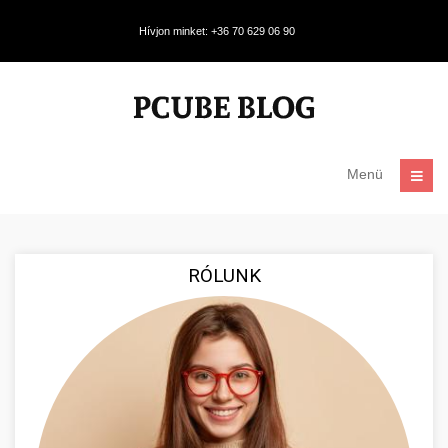
Hívjon minket: +36 70 629 06 90
Menü
RÓLUNK