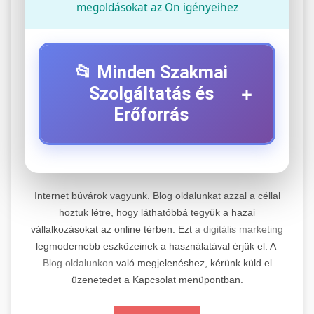
megoldásokat az Ön igényeihez
📂 Minden Szakmai
+
Szolgáltatás és
Erőforrás
⚡ 1. Legjobb Elektromos Roller
+
Szerviz
Internet búvárok vagyunk. Blog oldalunkat azzal a céllal
Professzionális elektromos roller javítási és
hoztuk létre, hogy láthatóbbá tegyük a hazai
vállalkozásokat az online térben. Ezt
a digitális marketing
karbantartási szolgáltatások. Szakértő
📊 2. Online Marketing
+
legmodernebb eszközeinek a használatával érjük el. A
technikusaink minőségi szervízt nyújtanak
Ügynökség
Blog oldalunkon
való megjelenéshez, kérünk küld el
minden jelentős márkához és modellhez.
üzenetedet a Kapcsolat menüpontban.
Átfogó online marketing szolgáltatások,
Szervizközpont Látogatása
beleértve a SEO-t, közösségi média kezelést és
+
🛴 3. Legjobb Elektromos Roller