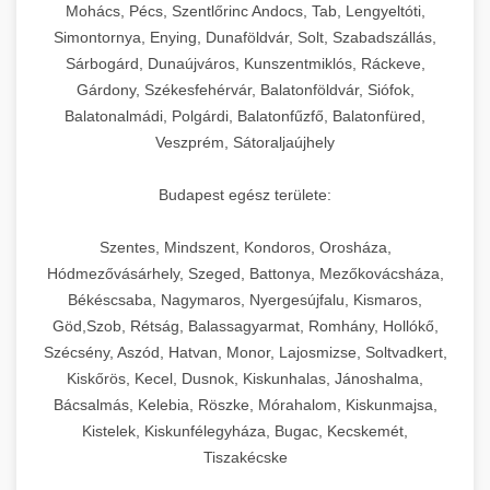
chef-iparikonyhagepek.hu
állítható vastagság beállítással.
Mohács, Pécs, Szentlőrinc Andocs, Tab, Lengyeltóti,
Simontornya, Enying, Dunaföldvár, Solt, Szabadszállás,
Kereskedelmi vákuumcsomagoló berendezések
kereskedelmi tésztakeverő
Sárbogárd, Dunaújváros, Kunszentmiklós, Ráckeve,
chef-iparikonyhagepek.hu
élelmiszerek tartósításához. Hosszabbítsa a
+
🎁 23. Vákuumfóliázó Gép
Gárdony, Székesfehérvár, Balatonföldvár, Siófok,
szavatossági időt és tartsa meg a termék
professzionális élelmiszer szeletelő
Balatonalmádi, Polgárdi, Balatonfűzfő, Balatonfüred,
frissességét.
Ipari vákuumfóliázó gépek professzionális
Veszprém, Sátoraljaújhely
élelmiszer-csomagolási műveletekhez.
+
🔥 24. Ipari Sütő és Gőzpároló
chef-iparikonyhagepek.hu
Hatékony lezárási és tartósítási megoldások.
Budapest egész területe:
Kereskedelmi légkeveréses sütők és gőzpárolók
vákuum lezáró berendezés
chef-iparikonyhagepek.hu
Szentes, Mindszent, Kondoros, Orosháza,
professzionális konyhák számára. Nagy
+
❄️ 25. Ipari Hűtőszekrény
Hódmezővásárhely, Szeged, Battonya, Mezőkovácsháza,
kapacitású sütő- és főzőberendezés precíz
kereskedelmi csomagoló gép
Békéscsaba, Nagymaros, Nyergesújfalu, Kismaros,
hőmérséklet-szabályozással.
Professzionális hűtőegységek és hűtőkamrák
Göd,Szob, Rétság, Balassagyarmat, Romhány, Hollókő,
kereskedelmi konyhák számára.
+
💧 26. Ipari Mosogatógép
Szécsény, Aszód, Hatvan, Monor, Lajosmizse, Soltvadkert,
chef-iparikonyhagepek.hu
Energiahatékony hűtési megoldások nagy
Kiskőrös, Kecel, Dusnok, Kiskunhalas, Jánoshalma,
kapacitással.
Kereskedelmi mosogatóberendezések nagy
kereskedelmi sütősütő
Bácsalmás, Kelebia, Röszke, Mórahalom, Kiskunmajsa,
forgalmú éttermi műveletekhez. Gyors tisztítási
Kistelek, Kiskunfélegyháza, Bugac, Kecskemét,
+
🧀 27. Ipari Sajtreszelő Gép
chef-iparikonyhagepek.hu
ciklusok fertőtlenítési képességekkel.
Tiszakécske