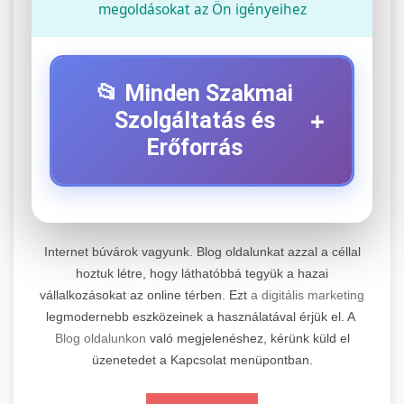
megoldásokat az Ön igényeihez
📂 Minden Szakmai
+
Szolgáltatás és
Erőforrás
⚡ 1. Legjobb Elektromos Roller
+
Szerviz
Internet búvárok vagyunk. Blog oldalunkat azzal a céllal
Professzionális elektromos roller javítási és
hoztuk létre, hogy láthatóbbá tegyük a hazai
vállalkozásokat az online térben. Ezt
a digitális marketing
karbantartási szolgáltatások. Szakértő
📊 2. Online Marketing
+
legmodernebb eszközeinek a használatával érjük el. A
technikusaink minőségi szervízt nyújtanak
Ügynökség
Blog oldalunkon
való megjelenéshez, kérünk küld el
minden jelentős márkához és modellhez.
üzenetedet a Kapcsolat menüpontban.
Átfogó online marketing szolgáltatások,
Szervizközpont Látogatása
beleértve a SEO-t, közösségi média kezelést és
+
🛴 3. Legjobb Elektromos Roller