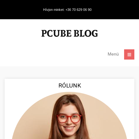
Hívjon minket: +36 70 629 06 90
Menü
RÓLUNK