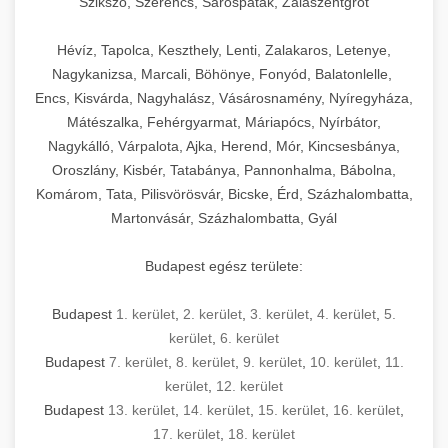
Szikszó, Szerencs, Sárospatak, Zalaszentgrót
Hévíz, Tapolca, Keszthely, Lenti, Zalakaros, Letenye,
Nagykanizsa, Marcali, Böhönye, Fonyód, Balatonlelle,
Encs, Kisvárda, Nagyhalász, Vásárosnamény, Nyíregyháza,
Mátészalka, Fehérgyarmat, Máriapócs, Nyírbátor,
Nagykálló, Várpalota, Ajka, Herend, Mór, Kincsesbánya,
Oroszlány, Kisbér, Tatabánya, Pannonhalma, Bábolna,
Komárom, Tata, Pilisvörösvár, Bicske, Érd, Százhalombatta,
Martonvásár, Százhalombatta, Gyál
Budapest egész területe:
Budapest
1. kerület
,
2. kerület
,
3. kerület
,
4. kerület
,
5.
kerület
,
6. kerület
Budapest
7. kerület
,
8. kerület
,
9. kerület
,
10. kerület
,
11.
kerület
,
12. kerület
Budapest
13. kerület
,
14. kerület
,
15. kerület
,
16. kerület
,
17. kerület
,
18. kerület