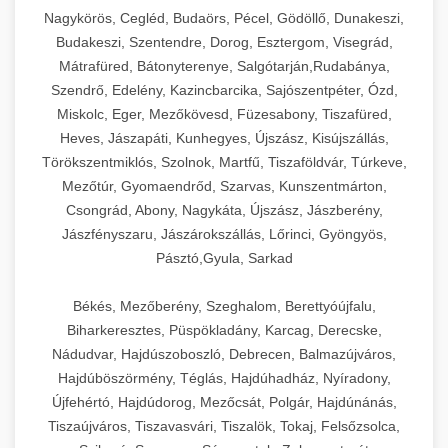
Ipari sajtreszelők és aprítógépek kereskedelmi
kereskedelmi hűtőegység
Nagykörös, Cegléd, Budaörs, Pécel, Gödöllő, Dunakeszi,
chef-iparikonyhagepek.hu
élelmiszer-előkészítéshez. Különböző reszelési
🍳 28. Nagykonyhai
Budakeszi, Szentendre, Dorog, Esztergom, Visegrád,
+
méretek különböző alkalmazásokhoz.
kereskedelmi mosogatógép
Berendezések
Mátrafüred, Bátonyterenye, Salgótarján,Rudabánya,
Szendrő, Edelény, Kazincbarcika, Sajószentpéter, Ózd,
chef-iparikonyhagepek.hu
Teljes körű nagykonyhai berendezések és
Miskolc, Eger, Mezőkövesd, Füzesabony, Tiszafüred,
professzionális vendéglátóipari kellékek.
Heves, Jászapáti, Kunhegyes, Újszász, Kisújszállás,
kereskedelmi sajtreszelő
Minden, ami szükséges éttermi és catering
Törökszentmiklós, Szolnok, Martfű, Tiszaföldvár, Túrkeve,
műveletekhez.
Mezőtúr, Gyomaendrőd, Szarvas, Kunszentmárton,
Csongrád, Abony, Nagykáta, Újszász, Jászberény,
chef-iparikonyhagepek.hu
Jászfényszaru, Jászárokszállás, Lőrinci, Gyöngyös,
Pásztó,Gyula, Sarkad
kereskedelmi konyhai megoldások
Békés, Mezőberény, Szeghalom, Berettyóújfalu,
Biharkeresztes, Püspökladány, Karcag, Derecske,
Nádudvar, Hajdúszoboszló, Debrecen, Balmazújváros,
Hajdúböszörmény, Téglás, Hajdúhadház, Nyíradony,
Újfehértó, Hajdúdorog, Mezőcsát, Polgár, Hajdúnánás,
Tiszaújváros, Tiszavasvári, Tiszalök, Tokaj, Felsőzsolca,