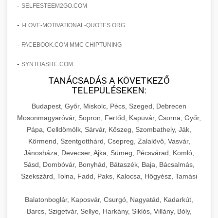
amelyek valós eredményeket hoznak.
-
SELFESTEEM2GO.COM
Teljes dokumentáció egy klinika átalakulási
-
I-LOVE-MOTIVATIONAL-QUOTES.ORG
szonyegtisztito.net
útjáról, bemutatva az utat a küzdő praxistól a
🎪 18. Szemhéjplasztika Iránti
+
virágzó vállalkozásig 150%-os növekedéssel.
marketing stratégiai tervrajz
Érdeklődés 150%-os Fokozása
-
FACEBOOK.COM MMC CHIPTUNING
-
szonyegtakaritas.org
SYNTHASITE.COM
Technikák és módszerek a páciensek
érdeklődésének és elkötelezettségének drámai
TANÁCSADÁS A KÖVETKEZŐ
klinika átalakulási történet
🎮 19. AI Google Ads és Meta
+
TELEPÜLÉSEKEN:
növeléséhez. Egy 150%-os fellendülési
Kampány Kezelés
esettanulmány gyakorlati betekintésekkel.
Budapest, Győr, Miskolc, Pécs, Szeged, Debrecen
Fejlett AI-alapú Google Ads és Meta hirdetési
Mosonmagyaróvár, Sopron, Fertőd, Kapuvár, Csorna, Győr,
weboldal-keszites.co
Pápa, Celldömölk, Sárvár, Kőszeg, Szombathely, Ják,
kampánykezelés. Optimalizálja hirdetési
+
🍞 20. Ipari Dagasztógép
Körmend, Szentgotthárd, Csepreg, Zalalövő, Vasvár,
költségvetését gépi tanulással és
elkötelezettség erősítési módszerek
Jánosháza, Devecser, Ajka, Sümeg, Pécsvárad, Komló,
automatizálással.
Professzionális ipari dagasztógépek és
Sásd, Dombóvár, Bonyhád, Bátaszék, Baja, Bácsalmás,
tésztakeverő gépek pékségek és kereskedelmi
+
🔪 21. Ipari Szeletelőgép
Szekszárd, Tolna, Fadd, Paks, Kalocsa, Hőgyész, Tamási
aikampany.hu
AI hirdetési automatizálás
konyhák számára. Masszív konstrukció
megbízható teljesítményhez.
Ipari hús- és sajtszeletelő gépek professzionális
Balatonboglár, Kaposvár, Csurgó, Nagyatád, Kadarkút,
élelmiszer-előkészítéshez. Precíziós vágás
Barcs, Szigetvár, Sellye, Harkány, Siklós, Villány, Bóly,
+
📦 22. Vákuumozó Gép