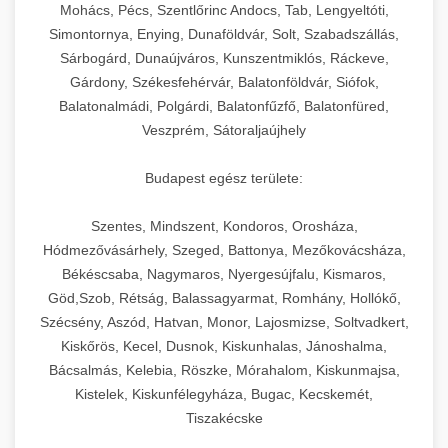
chef-iparikonyhagepek.hu
állítható vastagság beállítással.
Mohács, Pécs, Szentlőrinc Andocs, Tab, Lengyeltóti,
Simontornya, Enying, Dunaföldvár, Solt, Szabadszállás,
Kereskedelmi vákuumcsomagoló berendezések
kereskedelmi tésztakeverő
Sárbogárd, Dunaújváros, Kunszentmiklós, Ráckeve,
chef-iparikonyhagepek.hu
élelmiszerek tartósításához. Hosszabbítsa a
+
🎁 23. Vákuumfóliázó Gép
Gárdony, Székesfehérvár, Balatonföldvár, Siófok,
szavatossági időt és tartsa meg a termék
professzionális élelmiszer szeletelő
Balatonalmádi, Polgárdi, Balatonfűzfő, Balatonfüred,
frissességét.
Ipari vákuumfóliázó gépek professzionális
Veszprém, Sátoraljaújhely
élelmiszer-csomagolási műveletekhez.
+
🔥 24. Ipari Sütő és Gőzpároló
chef-iparikonyhagepek.hu
Hatékony lezárási és tartósítási megoldások.
Budapest egész területe:
Kereskedelmi légkeveréses sütők és gőzpárolók
vákuum lezáró berendezés
chef-iparikonyhagepek.hu
Szentes, Mindszent, Kondoros, Orosháza,
professzionális konyhák számára. Nagy
+
❄️ 25. Ipari Hűtőszekrény
Hódmezővásárhely, Szeged, Battonya, Mezőkovácsháza,
kapacitású sütő- és főzőberendezés precíz
kereskedelmi csomagoló gép
Békéscsaba, Nagymaros, Nyergesújfalu, Kismaros,
hőmérséklet-szabályozással.
Professzionális hűtőegységek és hűtőkamrák
Göd,Szob, Rétság, Balassagyarmat, Romhány, Hollókő,
kereskedelmi konyhák számára.
+
💧 26. Ipari Mosogatógép
Szécsény, Aszód, Hatvan, Monor, Lajosmizse, Soltvadkert,
chef-iparikonyhagepek.hu
Energiahatékony hűtési megoldások nagy
Kiskőrös, Kecel, Dusnok, Kiskunhalas, Jánoshalma,
kapacitással.
Kereskedelmi mosogatóberendezések nagy
kereskedelmi sütősütő
Bácsalmás, Kelebia, Röszke, Mórahalom, Kiskunmajsa,
forgalmú éttermi műveletekhez. Gyors tisztítási
Kistelek, Kiskunfélegyháza, Bugac, Kecskemét,
+
🧀 27. Ipari Sajtreszelő Gép
chef-iparikonyhagepek.hu
ciklusok fertőtlenítési képességekkel.
Tiszakécske