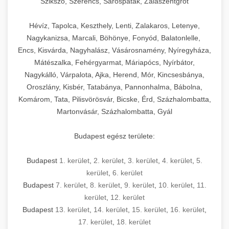
Szikszó, Szerencs, Sárospatak, Zalaszentgrót
Hévíz, Tapolca, Keszthely, Lenti, Zalakaros, Letenye,
Nagykanizsa, Marcali, Böhönye, Fonyód, Balatonlelle,
Encs, Kisvárda, Nagyhalász, Vásárosnamény, Nyíregyháza,
Mátészalka, Fehérgyarmat, Máriapócs, Nyírbátor,
Nagykálló, Várpalota, Ajka, Herend, Mór, Kincsesbánya,
Oroszlány, Kisbér, Tatabánya, Pannonhalma, Bábolna,
Komárom, Tata, Pilisvörösvár, Bicske, Érd, Százhalombatta,
Martonvásár, Százhalombatta, Gyál
Budapest egész területe:
Budapest
1. kerület
,
2. kerület
,
3. kerület
,
4. kerület
,
5.
kerület
,
6. kerület
Budapest
7. kerület
,
8. kerület
,
9. kerület
,
10. kerület
,
11.
kerület
,
12. kerület
Budapest
13. kerület
,
14. kerület
,
15. kerület
,
16. kerület
,
17. kerület
,
18. kerület