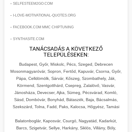
amelyek valós eredményeket hoznak.
-
SELFESTEEM2GO.COM
Teljes dokumentáció egy klinika átalakulási
-
I-LOVE-MOTIVATIONAL-QUOTES.ORG
szonyegtisztito.net
útjáról, bemutatva az utat a küzdő praxistól a
🎪 18. Szemhéjplasztika Iránti
+
virágzó vállalkozásig 150%-os növekedéssel.
marketing stratégiai tervrajz
Érdeklődés 150%-os Fokozása
-
FACEBOOK.COM MMC CHIPTUNING
-
szonyegtakaritas.org
SYNTHASITE.COM
Technikák és módszerek a páciensek
érdeklődésének és elkötelezettségének drámai
TANÁCSADÁS A KÖVETKEZŐ
klinika átalakulási történet
🎮 19. AI Google Ads és Meta
+
TELEPÜLÉSEKEN:
növeléséhez. Egy 150%-os fellendülési
Kampány Kezelés
esettanulmány gyakorlati betekintésekkel.
Budapest, Győr, Miskolc, Pécs, Szeged, Debrecen
Fejlett AI-alapú Google Ads és Meta hirdetési
Mosonmagyaróvár, Sopron, Fertőd, Kapuvár, Csorna, Győr,
weboldal-keszites.co
Pápa, Celldömölk, Sárvár, Kőszeg, Szombathely, Ják,
kampánykezelés. Optimalizálja hirdetési
+
🍞 20. Ipari Dagasztógép
Körmend, Szentgotthárd, Csepreg, Zalalövő, Vasvár,
költségvetését gépi tanulással és
elkötelezettség erősítési módszerek
Jánosháza, Devecser, Ajka, Sümeg, Pécsvárad, Komló,
automatizálással.
Professzionális ipari dagasztógépek és
Sásd, Dombóvár, Bonyhád, Bátaszék, Baja, Bácsalmás,
tésztakeverő gépek pékségek és kereskedelmi
+
🔪 21. Ipari Szeletelőgép
Szekszárd, Tolna, Fadd, Paks, Kalocsa, Hőgyész, Tamási
aikampany.hu
AI hirdetési automatizálás
konyhák számára. Masszív konstrukció
megbízható teljesítményhez.
Ipari hús- és sajtszeletelő gépek professzionális
Balatonboglár, Kaposvár, Csurgó, Nagyatád, Kadarkút,
élelmiszer-előkészítéshez. Precíziós vágás
Barcs, Szigetvár, Sellye, Harkány, Siklós, Villány, Bóly,
+
📦 22. Vákuumozó Gép