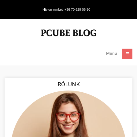
Hívjon minket: +36 70 629 06 90
Menü
RÓLUNK