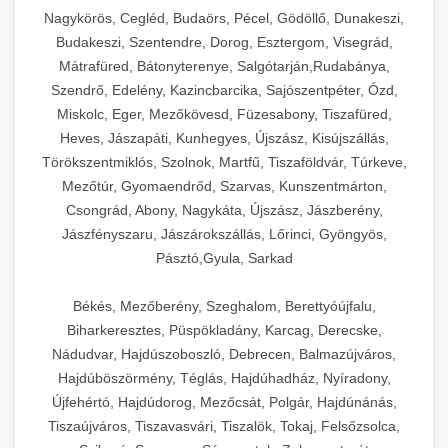
Ipari sajtreszelők és aprítógépek kereskedelmi
kereskedelmi hűtőegység
Nagykörös, Cegléd, Budaörs, Pécel, Gödöllő, Dunakeszi,
chef-iparikonyhagepek.hu
élelmiszer-előkészítéshez. Különböző reszelési
🍳 28. Nagykonyhai
Budakeszi, Szentendre, Dorog, Esztergom, Visegrád,
+
méretek különböző alkalmazásokhoz.
kereskedelmi mosogatógép
Berendezések
Mátrafüred, Bátonyterenye, Salgótarján,Rudabánya,
Szendrő, Edelény, Kazincbarcika, Sajószentpéter, Ózd,
chef-iparikonyhagepek.hu
Teljes körű nagykonyhai berendezések és
Miskolc, Eger, Mezőkövesd, Füzesabony, Tiszafüred,
professzionális vendéglátóipari kellékek.
Heves, Jászapáti, Kunhegyes, Újszász, Kisújszállás,
kereskedelmi sajtreszelő
Minden, ami szükséges éttermi és catering
Törökszentmiklós, Szolnok, Martfű, Tiszaföldvár, Túrkeve,
műveletekhez.
Mezőtúr, Gyomaendrőd, Szarvas, Kunszentmárton,
Csongrád, Abony, Nagykáta, Újszász, Jászberény,
chef-iparikonyhagepek.hu
Jászfényszaru, Jászárokszállás, Lőrinci, Gyöngyös,
Pásztó,Gyula, Sarkad
kereskedelmi konyhai megoldások
Békés, Mezőberény, Szeghalom, Berettyóújfalu,
Biharkeresztes, Püspökladány, Karcag, Derecske,
Nádudvar, Hajdúszoboszló, Debrecen, Balmazújváros,
Hajdúböszörmény, Téglás, Hajdúhadház, Nyíradony,
Újfehértó, Hajdúdorog, Mezőcsát, Polgár, Hajdúnánás,
Tiszaújváros, Tiszavasvári, Tiszalök, Tokaj, Felsőzsolca,