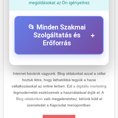
megoldásokat az Ön igényeihez
📂 Minden Szakmai
+
Szolgáltatás és
Erőforrás
⚡ 1. Legjobb Elektromos Roller
+
Szerviz
Internet búvárok vagyunk. Blog oldalunkat azzal a céllal
Professzionális elektromos roller javítási és
hoztuk létre, hogy láthatóbbá tegyük a hazai
vállalkozásokat az online térben. Ezt
a digitális marketing
karbantartási szolgáltatások. Szakértő
📊 2. Online Marketing
+
legmodernebb eszközeinek a használatával érjük el. A
technikusaink minőségi szervízt nyújtanak
Ügynökség
Blog oldalunkon
való megjelenéshez, kérünk küld el
minden jelentős márkához és modellhez.
üzenetedet a Kapcsolat menüpontban.
Átfogó online marketing szolgáltatások,
Szervizközpont Látogatása
beleértve a SEO-t, közösségi média kezelést és
+
🛴 3. Legjobb Elektromos Roller