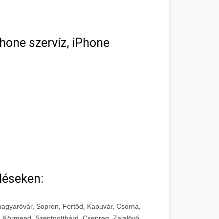
hone szervíz, iPhone
léseken:
agyaróvár, Sopron, Fertőd, Kapuvár, Csorna,
, Körmend, Szentgotthárd, Csepreg, Zalalövő,