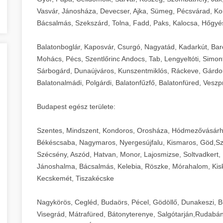
Vasvár, Jánosháza, Devecser, Ajka, Sümeg, Pécsvárad, Ko
Bácsalmás, Szekszárd, Tolna, Fadd, Paks, Kalocsa, Hőgyé
Balatonboglár, Kaposvár, Csurgó, Nagyatád, Kadarkút, Barcs,
Mohács, Pécs, Szentlőrinc Andocs, Tab, Lengyeltóti, Simont
Sárbogárd, Dunaújváros, Kunszentmiklós, Ráckeve, Gárdony
Balatonalmádi, Polgárdi, Balatonfűzfő, Balatonfüred, Veszp
Budapest egész területe:
Szentes, Mindszent, Kondoros, Orosháza, Hódmezővásárh
Békéscsaba, Nagymaros, Nyergesújfalu, Kismaros, Göd,Sz
Szécsény, Aszód, Hatvan, Monor, Lajosmizse, Soltvadkert, 
Jánoshalma, Bácsalmás, Kelebia, Röszke, Mórahalom, Kisk
Kecskemét, Tiszakécske
Nagykörös, Cegléd, Budaörs, Pécel, Gödöllő, Dunakeszi, 
Visegrád, Mátrafüred, Bátonyterenye, Salgótarján,Rudabán