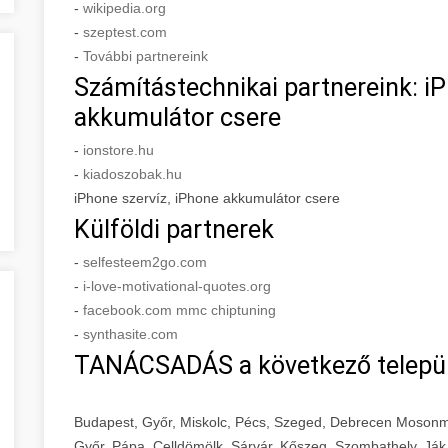
-
wikipedia.org
-
szeptest.com
-
További partnereink
Számítástechnikai partnereink: iP
akkumulátor csere
-
ionstore.hu
-
kiadoszobak.hu
iPhone szervíz, iPhone akkumulátor csere
Külföldi partnerek
-
selfesteem2go.com
-
i-love-motivational-quotes.org
-
facebook.com mmc chiptuning
-
synthasite.com
TANÁCSADÁS a következő telepü
Budapest, Győr, Miskolc, Pécs, Szeged, Debrecen Mosonm
Győr, Pápa, Celldömölk, Sárvár, Kőszeg, Szombathely, Ják