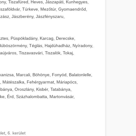
ny, Tiszafüred, Heves, Jászapáti, Kunhegyes,
 Tiszaföldvár, Túrkeve, Mezőtúr, Gyomaendrőd,
zász, Jászberény, Jászfényszaru,
sztes, Püspökladány, Karcag, Derecske,
dúböszörmény, Téglás, Hajdúhadház, Nyíradony,
újváros, Tiszavasvári, Tiszalök, Tokaj,
kanizsa, Marcali, Böhönye, Fonyód, Balatonlelle,
, Mátészalka, Fehérgyarmat, Máriapócs,
sbánya, Oroszlány, Kisbér, Tatabánya,
ke, Érd, Százhalombatta, Martonvásár,
let
,
6. kerület