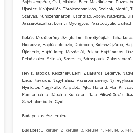
Sajószentpéter, Ózd, Miskolc, Eger, Mezőkövesd, Füzesabo
Újszász, Kisújszállás, Törökszentmiklós, Szolnok, Martfű,
Szarvas, Kunszentmárton, Csongrád, Abony, Nagykáta, Újs
Jászárokszállás, Lőrinci, Gyöngyös, Pásztó,Gyula, Sarkad
Békés, Mezőberény, Szeghalom, Berettyóújfalu, Biharkere
Nádudvar, Hajdúszoboszló, Debrecen, Balmazújváros, Haj
Újfehértó, Hajdúdorog, Mezőcsát, Polgár, Hajdúnánás, Tisza
Felsőzsolca, Szikszó, Szerencs, Sárospatak, Zalaszentgrót
Hévíz, Tapolca, Keszthely, Lenti, Zalakaros, Letenye, Nagy
Encs, Kisvárda, Nagyhalász, Vásárosnamény, Nyíregyháza
Nyírbátor, Nagykálló, Várpalota, Ajka, Herend, Mór, Kincse
Pannonhalma, Bábolna, Komárom, Tata, Pilisvörösvár, Bics
Százhalombatta, Gyál
Budapest egész területe:
Budapest
1. kerület
,
2. kerület
,
3. kerület
,
4. kerület
,
5. kerü