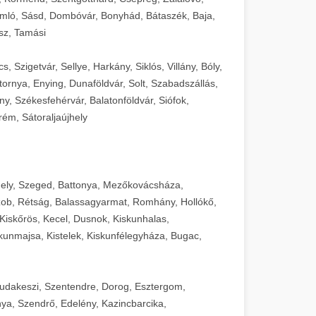
mló, Sásd, Dombóvár, Bonyhád, Bátaszék, Baja,
sz, Tamási
 Szigetvár, Sellye, Harkány, Siklós, Villány, Bóly,
ornya, Enying, Dunaföldvár, Solt, Szabadszállás,
, Székesfehérvár, Balatonföldvár, Siófok,
rém, Sátoraljaújhely
ely, Szeged, Battonya, Mezőkovácsháza,
ob, Rétság, Balassagyarmat, Romhány, Hollókő,
Kiskőrös, Kecel, Dusnok, Kiskunhalas,
unmajsa, Kistelek, Kiskunfélegyháza, Bugac,
Budakeszi, Szentendre, Dorog, Esztergom,
ya, Szendrő, Edelény, Kazincbarcika,