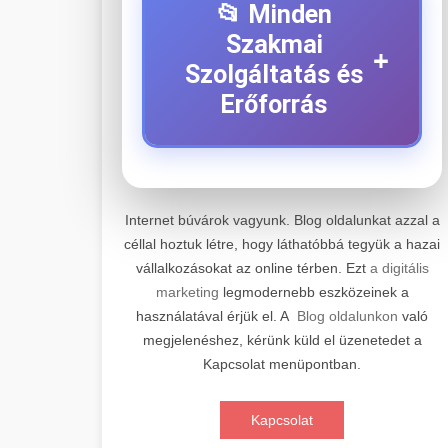
📂 Minden
Szakmai
+
Szolgáltatás és
Erőforrás
⚡ 1. Legjobb Elektromos
+
Roller Szerviz
Internet búvárok vagyunk. Blog oldalunkat azzal a
céllal hoztuk létre, hogy láthatóbbá tegyük a hazai
Professzionális elektromos roller
vállalkozásokat az online térben. Ezt
a digitális
javítási és karbantartási szolgáltatások.
📊 2. Online Marketing
+
marketing
legmodernebb eszközeinek a
Szakértő technikusaink minőségi
Ügynökség
használatával érjük el. A
Blog oldalunkon
való
szervízt nyújtanak minden jelentős
megjelenéshez, kérünk küld el üzenetedet a
márkához és modellhez.
Átfogó online marketing
Kapcsolat menüpontban.
szolgáltatások, beleértve a SEO-t,
🛴 3. Legjobb
+
Szervizközpont Látogatása
közösségi média kezelést és digitális
Elektromos Roller
Kapcsolat
hirdetéseket. Növekedés elérése
roller javítószerviz