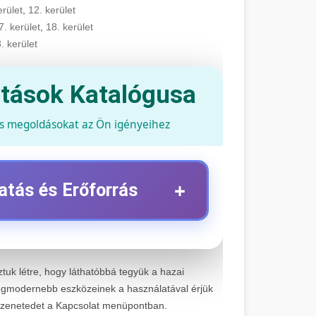
erület
,
12. kerület
7. kerület
,
18. kerület
. kerület
atások Katalógusa
és megoldásokat az Ön igényeihez
+
atás és Erőforrás
+
z
ztuk létre, hogy láthatóbbá tegyük a hazai
tartási szolgáltatások. Szakértő
gmodernebb eszközeinek a használatával érjük
 jelentős márkához és modellhez.
+
üzenetedet a Kapcsolat menüpontban.