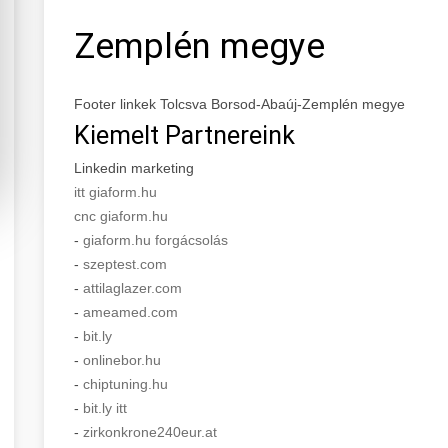
Zemplén megye
Footer linkek Tolcsva Borsod-Abaúj-Zemplén megye
Kiemelt Partnereink
Linkedin marketing
itt giaform.hu
cnc giaform.hu
-
giaform.hu forgácsolás
-
szeptest.com
-
attilaglazer.com
-
ameamed.com
-
bit.ly
-
onlinebor.hu
-
chiptuning.hu
-
bit.ly itt
-
zirkonkrone240eur.at