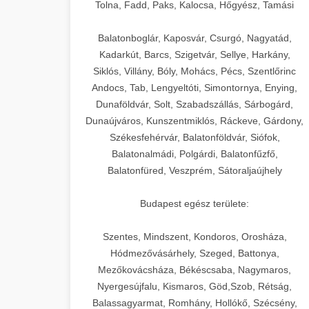
+
🍞 20. Ipari Dagasztógép
Tolna, Fadd, Paks, Kalocsa, Hőgyész, Tamási
weboldal-keszites.co
Optimalizálja hirdetési költségvetését
gépi tanulással és automatizálással.
Professzionális ipari dagasztógépek és
elkötelezettség erősítési módszerek
Balatonboglár, Kaposvár, Csurgó, Nagyatád,
tésztakeverő gépek pékségek és
+
Kadarkút, Barcs, Szigetvár, Sellye, Harkány,
🔪 21. Ipari Szeletelőgép
aikampany.hu
kereskedelmi konyhák számára.
Siklós, Villány, Bóly, Mohács, Pécs, Szentlőrinc
Masszív konstrukció megbízható
Andocs, Tab, Lengyeltóti, Simontornya, Enying,
Ipari hús- és sajtszeletelő gépek
AI hirdetési automatizálás
teljesítményhez.
Dunaföldvár, Solt, Szabadszállás, Sárbogárd,
professzionális élelmiszer-
+
📦 22. Vákuumozó Gép
Dunaújváros, Kunszentmiklós, Ráckeve, Gárdony,
előkészítéshez. Precíziós vágás
Székesfehérvár, Balatonföldvár, Siófok,
chef-iparikonyhagepek.hu
állítható vastagság beállítással.
Kereskedelmi vákuumcsomagoló
Balatonalmádi, Polgárdi, Balatonfűzfő,
berendezések élelmiszerek
kereskedelmi tésztakeverő
🎁 23. Vákuumfóliázó
Balatonfüred, Veszprém, Sátoraljaújhely
+
chef-iparikonyhagepek.hu
tartósításához. Hosszabbítsa a
Gép
szavatossági időt és tartsa meg a
professzionális élelmiszer szeletelő
Budapest egész területe:
termék frissességét.
Ipari vákuumfóliázó gépek
professzionális élelmiszer-csomagolási
Szentes, Mindszent, Kondoros, Orosháza,
🔥 24. Ipari Sütő és
+
chef-iparikonyhagepek.hu
műveletekhez. Hatékony lezárási és
Hódmezővásárhely, Szeged, Battonya,
Gőzpároló
Mezőkovácsháza, Békéscsaba, Nagymaros,
tartósítási megoldások.
vákuum lezáró berendezés
Nyergesújfalu, Kismaros, Göd,Szob, Rétság,
Kereskedelmi légkeveréses sütők és
Balassagyarmat, Romhány, Hollókő, Szécsény,
chef-iparikonyhagepek.hu
gőzpárolók professzionális konyhák