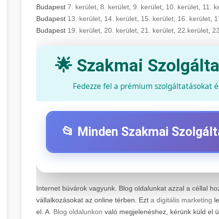
Budapest
7. kerület
,
8. kerület
,
9. kerület
,
10. kerület
,
11. k
Budapest
13. kerület
,
14. kerület
,
15. kerület
,
16. kerület
,
1
Budapest
19. kerület
,
20. kerület
,
21. kerület
,
22.kerület
,
23
🌟 Szakmai Szolgált
Fedezze fel a prémium szolgáltatásokat 
📂 Minden Szakmai Szolgált
⚡ 1. Legjobb Elektromos Roller Szervi
Internet búvárok vagyunk. Blog oldalunkat azzal a céllal ho
Professzionális elektromos roller javítási és karban
vállalkozásokat az online térben. Ezt
a digitális marketing
le
technikusaink minőségi szervízt nyújtanak minden
📊 2. Online Marketing Ügynökség
el. A
Blog oldalunkon
való megjelenéshez, kérünk küld el 