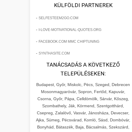
fejlesztések révén a kozmetikai
os Növekedést
KÜLFÖLDI PARTNEREK
sebészeti praxisban.
Lépésről lépésre marketing tervrajz,
-
SELFESTEEM2GO.COM
amely 150%-os növekedést
brikettgyartas.com
📋 17. Egy Klinika 150%-
-
I-LOVE-MOTIVATIONAL-QUOTES.ORG
eredményezett. Ismerje meg a
+
os Növekedésének
páciensszám növekedés
taktikákat, csatornákat és stratégiákat,
Története
-
FACEBOOK.COM MMC CHIPTUNING
amelyek valós eredményeket hoznak.
Teljes dokumentáció egy klinika
-
SYNTHASITE.COM
átalakulási útjáról, bemutatva az utat a
szonyegtisztito.net
🎪 18. Szemhéjplasztika
TANÁCSADÁS A KÖVETKEZŐ
küzdő praxistól a virágzó vállalkozásig
+
Iránti Érdeklődés 150%-
marketing stratégiai tervrajz
TELEPÜLÉSEKEN:
150%-os növekedéssel.
os Fokozása
Budapest, Győr, Miskolc, Pécs, Szeged, Debrecen
Technikák és módszerek a páciensek
szonyegtakaritas.org
Mosonmagyaróvár, Sopron, Fertőd, Kapuvár,
érdeklődésének és elkötelezettségének
Csorna, Győr, Pápa, Celldömölk, Sárvár, Kőszeg,
klinika átalakulási történet
🎮 19. AI Google Ads és
+
drámai növeléséhez. Egy 150%-os
Szombathely, Ják, Körmend, Szentgotthárd,
Meta Kampány Kezelés
Csepreg, Zalalövő, Vasvár, Jánosháza, Devecser,
fellendülési esettanulmány gyakorlati
Ajka, Sümeg, Pécsvárad, Komló, Sásd, Dombóvár,
betekintésekkel.
Fejlett AI-alapú Google Ads és Meta
Bonyhád, Bátaszék, Baja, Bácsalmás, Szekszárd,
hirdetési kampánykezelés.