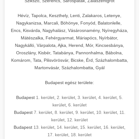
Szikszó, Szerencs, Sárospatak, Zalaszentgrót
Hévíz, Tapolca, Keszthely, Lenti, Zalakaros, Letenye,
Nagykanizsa, Marcali, Böhönye, Fonyód, Balatonlelle,
Encs, Kisvárda, Nagyhalász, Vásárosnamény, Nyíregyháza,
Mátészalka, Fehérgyarmat, Máriapócs, Nyírbátor,
Nagykálló, Várpalota, Ajka, Herend, Mór, Kincsesbánya,
Oroszlány, Kisbér, Tatabánya, Pannonhalma, Bábolna,
Komárom, Tata, Pilisvörösvár, Bicske, Érd, Százhalombatta,
Martonvásár, Százhalombatta, Gyál
Budapest egész területe:
Budapest
1. kerület
,
2. kerület
,
3. kerület
,
4. kerület
,
5.
kerület
,
6. kerület
Budapest
7. kerület
,
8. kerület
,
9. kerület
,
10. kerület
,
11.
kerület
,
12. kerület
Budapest
13. kerület
,
14. kerület
,
15. kerület
,
16. kerület
,
17. kerület
,
18. kerület