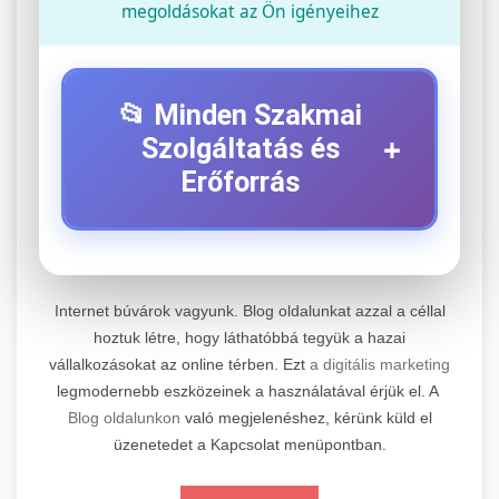
megoldásokat az Ön igényeihez
📂 Minden Szakmai
+
Szolgáltatás és
Erőforrás
⚡ 1. Legjobb Elektromos Roller
+
Szerviz
Internet búvárok vagyunk. Blog oldalunkat azzal a céllal
Professzionális elektromos roller javítási és
hoztuk létre, hogy láthatóbbá tegyük a hazai
vállalkozásokat az online térben. Ezt
a digitális marketing
karbantartási szolgáltatások. Szakértő
📊 2. Online Marketing
+
legmodernebb eszközeinek a használatával érjük el. A
technikusaink minőségi szervízt nyújtanak
Ügynökség
Blog oldalunkon
való megjelenéshez, kérünk küld el
minden jelentős márkához és modellhez.
üzenetedet a Kapcsolat menüpontban.
Átfogó online marketing szolgáltatások,
Szervizközpont Látogatása
beleértve a SEO-t, közösségi média kezelést és
+
🛴 3. Legjobb Elektromos Roller