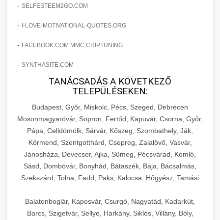
amelyek valós eredményeket hoznak.
-
SELFESTEEM2GO.COM
Teljes dokumentáció egy klinika átalakulási
-
I-LOVE-MOTIVATIONAL-QUOTES.ORG
szonyegtisztito.net
útjáról, bemutatva az utat a küzdő praxistól a
🎪 18. Szemhéjplasztika Iránti
+
virágzó vállalkozásig 150%-os növekedéssel.
marketing stratégiai tervrajz
Érdeklődés 150%-os Fokozása
-
FACEBOOK.COM MMC CHIPTUNING
-
szonyegtakaritas.org
SYNTHASITE.COM
Technikák és módszerek a páciensek
érdeklődésének és elkötelezettségének drámai
TANÁCSADÁS A KÖVETKEZŐ
klinika átalakulási történet
🎮 19. AI Google Ads és Meta
+
TELEPÜLÉSEKEN:
növeléséhez. Egy 150%-os fellendülési
Kampány Kezelés
esettanulmány gyakorlati betekintésekkel.
Budapest, Győr, Miskolc, Pécs, Szeged, Debrecen
Fejlett AI-alapú Google Ads és Meta hirdetési
Mosonmagyaróvár, Sopron, Fertőd, Kapuvár, Csorna, Győr,
weboldal-keszites.co
Pápa, Celldömölk, Sárvár, Kőszeg, Szombathely, Ják,
kampánykezelés. Optimalizálja hirdetési
+
🍞 20. Ipari Dagasztógép
Körmend, Szentgotthárd, Csepreg, Zalalövő, Vasvár,
költségvetését gépi tanulással és
elkötelezettség erősítési módszerek
Jánosháza, Devecser, Ajka, Sümeg, Pécsvárad, Komló,
automatizálással.
Professzionális ipari dagasztógépek és
Sásd, Dombóvár, Bonyhád, Bátaszék, Baja, Bácsalmás,
tésztakeverő gépek pékségek és kereskedelmi
+
🔪 21. Ipari Szeletelőgép
Szekszárd, Tolna, Fadd, Paks, Kalocsa, Hőgyész, Tamási
aikampany.hu
AI hirdetési automatizálás
konyhák számára. Masszív konstrukció
megbízható teljesítményhez.
Ipari hús- és sajtszeletelő gépek professzionális
Balatonboglár, Kaposvár, Csurgó, Nagyatád, Kadarkút,
élelmiszer-előkészítéshez. Precíziós vágás
Barcs, Szigetvár, Sellye, Harkány, Siklós, Villány, Bóly,
+
📦 22. Vákuumozó Gép