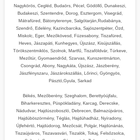
Ipari sajtreszelők és aprítógépek kereskedelmi
kereskedelmi hűtőegység
Nagykörös, Cegléd, Budaörs, Pécel, Gödöllő, Dunakeszi,
chef-iparikonyhagepek.hu
élelmiszer-előkészítéshez. Különböző reszelési
🍳 28. Nagykonyhai
Budakeszi, Szentendre, Dorog, Esztergom, Visegrád,
+
méretek különböző alkalmazásokhoz.
kereskedelmi mosogatógép
Berendezések
Mátrafüred, Bátonyterenye, Salgótarján,Rudabánya,
Szendrő, Edelény, Kazincbarcika, Sajószentpéter, Ózd,
chef-iparikonyhagepek.hu
Teljes körű nagykonyhai berendezések és
Miskolc, Eger, Mezőkövesd, Füzesabony, Tiszafüred,
professzionális vendéglátóipari kellékek.
Heves, Jászapáti, Kunhegyes, Újszász, Kisújszállás,
kereskedelmi sajtreszelő
Minden, ami szükséges éttermi és catering
Törökszentmiklós, Szolnok, Martfű, Tiszaföldvár, Túrkeve,
műveletekhez.
Mezőtúr, Gyomaendrőd, Szarvas, Kunszentmárton,
Csongrád, Abony, Nagykáta, Újszász, Jászberény,
chef-iparikonyhagepek.hu
Jászfényszaru, Jászárokszállás, Lőrinci, Gyöngyös,
Pásztó,Gyula, Sarkad
kereskedelmi konyhai megoldások
Békés, Mezőberény, Szeghalom, Berettyóújfalu,
Biharkeresztes, Püspökladány, Karcag, Derecske,
Nádudvar, Hajdúszoboszló, Debrecen, Balmazújváros,
Hajdúböszörmény, Téglás, Hajdúhadház, Nyíradony,
Újfehértó, Hajdúdorog, Mezőcsát, Polgár, Hajdúnánás,
Tiszaújváros, Tiszavasvári, Tiszalök, Tokaj, Felsőzsolca,