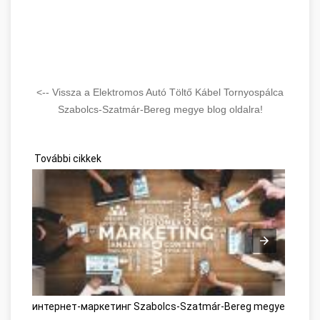
<-- Vissza a Elektromos Autó Töltő Kábel Tornyospálca
Szabolcs-Szatmár-Bereg megye blog oldalra!
További cikkek
интернет-маркетинг Szabolcs-Szatmár-Bereg megye
Onlin