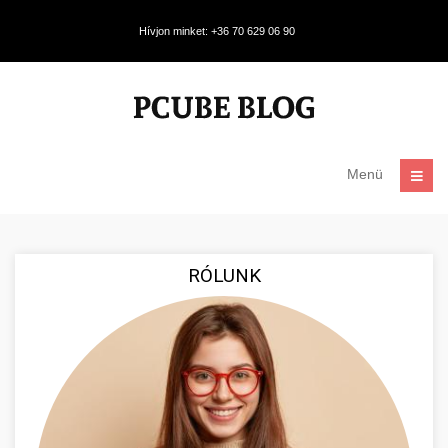
Hívjon minket: +36 70 629 06 90
Menü
RÓLUNK