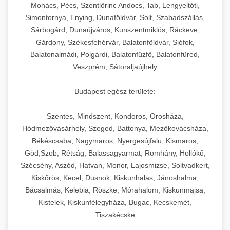
chef-iparikonyhagepek.hu
állítható vastagság beállítással.
Mohács, Pécs, Szentlőrinc Andocs, Tab, Lengyeltóti,
Simontornya, Enying, Dunaföldvár, Solt, Szabadszállás,
Kereskedelmi vákuumcsomagoló berendezések
kereskedelmi tésztakeverő
Sárbogárd, Dunaújváros, Kunszentmiklós, Ráckeve,
chef-iparikonyhagepek.hu
élelmiszerek tartósításához. Hosszabbítsa a
+
🎁 23. Vákuumfóliázó Gép
Gárdony, Székesfehérvár, Balatonföldvár, Siófok,
szavatossági időt és tartsa meg a termék
professzionális élelmiszer szeletelő
Balatonalmádi, Polgárdi, Balatonfűzfő, Balatonfüred,
frissességét.
Ipari vákuumfóliázó gépek professzionális
Veszprém, Sátoraljaújhely
élelmiszer-csomagolási műveletekhez.
+
🔥 24. Ipari Sütő és Gőzpároló
chef-iparikonyhagepek.hu
Hatékony lezárási és tartósítási megoldások.
Budapest egész területe:
Kereskedelmi légkeveréses sütők és gőzpárolók
vákuum lezáró berendezés
chef-iparikonyhagepek.hu
Szentes, Mindszent, Kondoros, Orosháza,
professzionális konyhák számára. Nagy
+
❄️ 25. Ipari Hűtőszekrény
Hódmezővásárhely, Szeged, Battonya, Mezőkovácsháza,
kapacitású sütő- és főzőberendezés precíz
kereskedelmi csomagoló gép
Békéscsaba, Nagymaros, Nyergesújfalu, Kismaros,
hőmérséklet-szabályozással.
Professzionális hűtőegységek és hűtőkamrák
Göd,Szob, Rétság, Balassagyarmat, Romhány, Hollókő,
kereskedelmi konyhák számára.
+
💧 26. Ipari Mosogatógép
Szécsény, Aszód, Hatvan, Monor, Lajosmizse, Soltvadkert,
chef-iparikonyhagepek.hu
Energiahatékony hűtési megoldások nagy
Kiskőrös, Kecel, Dusnok, Kiskunhalas, Jánoshalma,
kapacitással.
Kereskedelmi mosogatóberendezések nagy
kereskedelmi sütősütő
Bácsalmás, Kelebia, Röszke, Mórahalom, Kiskunmajsa,
forgalmú éttermi műveletekhez. Gyors tisztítási
Kistelek, Kiskunfélegyháza, Bugac, Kecskemét,
+
🧀 27. Ipari Sajtreszelő Gép
chef-iparikonyhagepek.hu
ciklusok fertőtlenítési képességekkel.
Tiszakécske