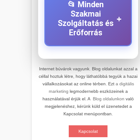
📂 Minden
Szakmai
+
Szolgáltatás és
Erőforrás
⚡ 1. Legjobb Elektromos
+
Roller Szerviz
Internet búvárok vagyunk. Blog oldalunkat azzal a
céllal hoztuk létre, hogy láthatóbbá tegyük a hazai
Professzionális elektromos roller
vállalkozásokat az online térben. Ezt
a digitális
javítási és karbantartási szolgáltatások.
📊 2. Online Marketing
+
marketing
legmodernebb eszközeinek a
Szakértő technikusaink minőségi
Ügynökség
használatával érjük el. A
Blog oldalunkon
való
szervízt nyújtanak minden jelentős
megjelenéshez, kérünk küld el üzenetedet a
márkához és modellhez.
Átfogó online marketing
Kapcsolat menüpontban.
szolgáltatások, beleértve a SEO-t,
🛴 3. Legjobb
+
Szervizközpont Látogatása
közösségi média kezelést és digitális
Elektromos Roller
Kapcsolat
hirdetéseket. Növekedés elérése
roller javítószerviz