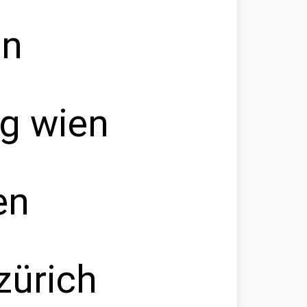
en
g wien
en
zürich