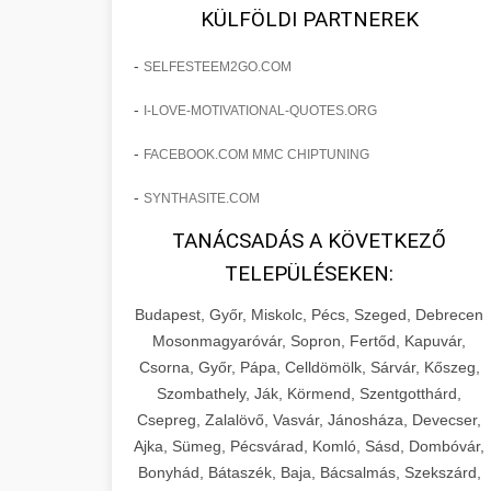
fejlesztések révén a kozmetikai
os Növekedést
KÜLFÖLDI PARTNEREK
sebészeti praxisban.
Lépésről lépésre marketing tervrajz,
-
SELFESTEEM2GO.COM
amely 150%-os növekedést
brikettgyartas.com
📋 17. Egy Klinika 150%-
-
I-LOVE-MOTIVATIONAL-QUOTES.ORG
eredményezett. Ismerje meg a
+
os Növekedésének
páciensszám növekedés
taktikákat, csatornákat és stratégiákat,
Története
-
FACEBOOK.COM MMC CHIPTUNING
amelyek valós eredményeket hoznak.
Teljes dokumentáció egy klinika
-
SYNTHASITE.COM
átalakulási útjáról, bemutatva az utat a
szonyegtisztito.net
🎪 18. Szemhéjplasztika
TANÁCSADÁS A KÖVETKEZŐ
küzdő praxistól a virágzó vállalkozásig
+
Iránti Érdeklődés 150%-
marketing stratégiai tervrajz
TELEPÜLÉSEKEN:
150%-os növekedéssel.
os Fokozása
Budapest, Győr, Miskolc, Pécs, Szeged, Debrecen
Technikák és módszerek a páciensek
szonyegtakaritas.org
Mosonmagyaróvár, Sopron, Fertőd, Kapuvár,
érdeklődésének és elkötelezettségének
Csorna, Győr, Pápa, Celldömölk, Sárvár, Kőszeg,
klinika átalakulási történet
🎮 19. AI Google Ads és
+
drámai növeléséhez. Egy 150%-os
Szombathely, Ják, Körmend, Szentgotthárd,
Meta Kampány Kezelés
Csepreg, Zalalövő, Vasvár, Jánosháza, Devecser,
fellendülési esettanulmány gyakorlati
Ajka, Sümeg, Pécsvárad, Komló, Sásd, Dombóvár,
betekintésekkel.
Fejlett AI-alapú Google Ads és Meta
Bonyhád, Bátaszék, Baja, Bácsalmás, Szekszárd,
hirdetési kampánykezelés.