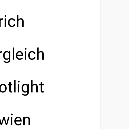
rich
rgleich
otlight
 wien