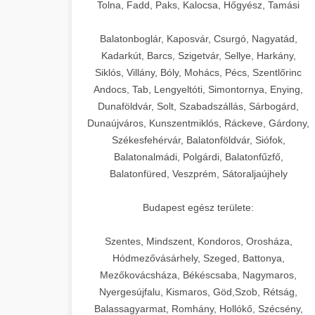
+
🍞 20. Ipari Dagasztógép
Tolna, Fadd, Paks, Kalocsa, Hőgyész, Tamási
weboldal-keszites.co
Optimalizálja hirdetési költségvetését
gépi tanulással és automatizálással.
Professzionális ipari dagasztógépek és
elkötelezettség erősítési módszerek
Balatonboglár, Kaposvár, Csurgó, Nagyatád,
tésztakeverő gépek pékségek és
+
Kadarkút, Barcs, Szigetvár, Sellye, Harkány,
🔪 21. Ipari Szeletelőgép
aikampany.hu
kereskedelmi konyhák számára.
Siklós, Villány, Bóly, Mohács, Pécs, Szentlőrinc
Masszív konstrukció megbízható
Andocs, Tab, Lengyeltóti, Simontornya, Enying,
Ipari hús- és sajtszeletelő gépek
AI hirdetési automatizálás
teljesítményhez.
Dunaföldvár, Solt, Szabadszállás, Sárbogárd,
professzionális élelmiszer-
+
📦 22. Vákuumozó Gép
Dunaújváros, Kunszentmiklós, Ráckeve, Gárdony,
előkészítéshez. Precíziós vágás
Székesfehérvár, Balatonföldvár, Siófok,
chef-iparikonyhagepek.hu
állítható vastagság beállítással.
Kereskedelmi vákuumcsomagoló
Balatonalmádi, Polgárdi, Balatonfűzfő,
berendezések élelmiszerek
kereskedelmi tésztakeverő
🎁 23. Vákuumfóliázó
Balatonfüred, Veszprém, Sátoraljaújhely
+
chef-iparikonyhagepek.hu
tartósításához. Hosszabbítsa a
Gép
szavatossági időt és tartsa meg a
professzionális élelmiszer szeletelő
Budapest egész területe:
termék frissességét.
Ipari vákuumfóliázó gépek
professzionális élelmiszer-csomagolási
Szentes, Mindszent, Kondoros, Orosháza,
🔥 24. Ipari Sütő és
+
chef-iparikonyhagepek.hu
műveletekhez. Hatékony lezárási és
Hódmezővásárhely, Szeged, Battonya,
Gőzpároló
Mezőkovácsháza, Békéscsaba, Nagymaros,
tartósítási megoldások.
vákuum lezáró berendezés
Nyergesújfalu, Kismaros, Göd,Szob, Rétság,
Kereskedelmi légkeveréses sütők és
Balassagyarmat, Romhány, Hollókő, Szécsény,
chef-iparikonyhagepek.hu
gőzpárolók professzionális konyhák