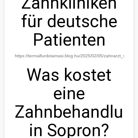
Zahnkliniken
für deutsche
Patienten
https://termalfurdotamasi.blog.hu/2025/02/05/zahnarzt_sopro
Was kostet
eine
Zahnbehandlun
in Sopron?