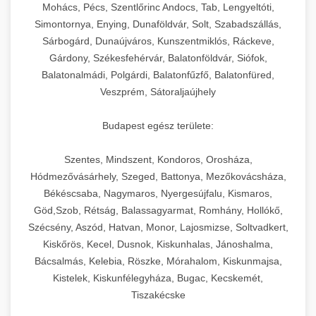
chef-iparikonyhagepek.hu
állítható vastagság beállítással.
Mohács, Pécs, Szentlőrinc Andocs, Tab, Lengyeltóti,
Simontornya, Enying, Dunaföldvár, Solt, Szabadszállás,
Kereskedelmi vákuumcsomagoló berendezések
kereskedelmi tésztakeverő
Sárbogárd, Dunaújváros, Kunszentmiklós, Ráckeve,
chef-iparikonyhagepek.hu
élelmiszerek tartósításához. Hosszabbítsa a
+
🎁 23. Vákuumfóliázó Gép
Gárdony, Székesfehérvár, Balatonföldvár, Siófok,
szavatossági időt és tartsa meg a termék
professzionális élelmiszer szeletelő
Balatonalmádi, Polgárdi, Balatonfűzfő, Balatonfüred,
frissességét.
Ipari vákuumfóliázó gépek professzionális
Veszprém, Sátoraljaújhely
élelmiszer-csomagolási műveletekhez.
+
🔥 24. Ipari Sütő és Gőzpároló
chef-iparikonyhagepek.hu
Hatékony lezárási és tartósítási megoldások.
Budapest egész területe:
Kereskedelmi légkeveréses sütők és gőzpárolók
vákuum lezáró berendezés
chef-iparikonyhagepek.hu
Szentes, Mindszent, Kondoros, Orosháza,
professzionális konyhák számára. Nagy
+
❄️ 25. Ipari Hűtőszekrény
Hódmezővásárhely, Szeged, Battonya, Mezőkovácsháza,
kapacitású sütő- és főzőberendezés precíz
kereskedelmi csomagoló gép
Békéscsaba, Nagymaros, Nyergesújfalu, Kismaros,
hőmérséklet-szabályozással.
Professzionális hűtőegységek és hűtőkamrák
Göd,Szob, Rétság, Balassagyarmat, Romhány, Hollókő,
kereskedelmi konyhák számára.
+
💧 26. Ipari Mosogatógép
Szécsény, Aszód, Hatvan, Monor, Lajosmizse, Soltvadkert,
chef-iparikonyhagepek.hu
Energiahatékony hűtési megoldások nagy
Kiskőrös, Kecel, Dusnok, Kiskunhalas, Jánoshalma,
kapacitással.
Kereskedelmi mosogatóberendezések nagy
kereskedelmi sütősütő
Bácsalmás, Kelebia, Röszke, Mórahalom, Kiskunmajsa,
forgalmú éttermi műveletekhez. Gyors tisztítási
Kistelek, Kiskunfélegyháza, Bugac, Kecskemét,
+
🧀 27. Ipari Sajtreszelő Gép
chef-iparikonyhagepek.hu
ciklusok fertőtlenítési képességekkel.
Tiszakécske