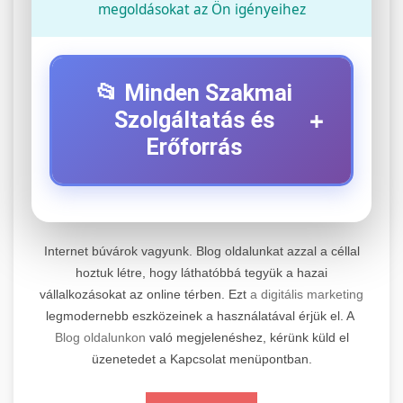
megoldásokat az Ön igényeihez
📂 Minden Szakmai
+
Szolgáltatás és
Erőforrás
⚡ 1. Legjobb Elektromos Roller
+
Szerviz
Internet búvárok vagyunk. Blog oldalunkat azzal a céllal
Professzionális elektromos roller javítási és
hoztuk létre, hogy láthatóbbá tegyük a hazai
vállalkozásokat az online térben. Ezt
a digitális marketing
karbantartási szolgáltatások. Szakértő
📊 2. Online Marketing
+
legmodernebb eszközeinek a használatával érjük el. A
technikusaink minőségi szervízt nyújtanak
Ügynökség
Blog oldalunkon
való megjelenéshez, kérünk küld el
minden jelentős márkához és modellhez.
üzenetedet a Kapcsolat menüpontban.
Átfogó online marketing szolgáltatások,
Szervizközpont Látogatása
beleértve a SEO-t, közösségi média kezelést és
+
🛴 3. Legjobb Elektromos Roller