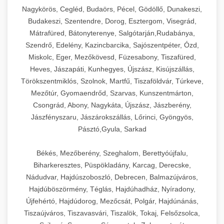
Ipari sajtreszelők és aprítógépek kereskedelmi
kereskedelmi hűtőegység
Nagykörös, Cegléd, Budaörs, Pécel, Gödöllő, Dunakeszi,
chef-iparikonyhagepek.hu
élelmiszer-előkészítéshez. Különböző reszelési
🍳 28. Nagykonyhai
Budakeszi, Szentendre, Dorog, Esztergom, Visegrád,
+
méretek különböző alkalmazásokhoz.
kereskedelmi mosogatógép
Berendezések
Mátrafüred, Bátonyterenye, Salgótarján,Rudabánya,
Szendrő, Edelény, Kazincbarcika, Sajószentpéter, Ózd,
chef-iparikonyhagepek.hu
Teljes körű nagykonyhai berendezések és
Miskolc, Eger, Mezőkövesd, Füzesabony, Tiszafüred,
professzionális vendéglátóipari kellékek.
Heves, Jászapáti, Kunhegyes, Újszász, Kisújszállás,
kereskedelmi sajtreszelő
Minden, ami szükséges éttermi és catering
Törökszentmiklós, Szolnok, Martfű, Tiszaföldvár, Túrkeve,
műveletekhez.
Mezőtúr, Gyomaendrőd, Szarvas, Kunszentmárton,
Csongrád, Abony, Nagykáta, Újszász, Jászberény,
chef-iparikonyhagepek.hu
Jászfényszaru, Jászárokszállás, Lőrinci, Gyöngyös,
Pásztó,Gyula, Sarkad
kereskedelmi konyhai megoldások
Békés, Mezőberény, Szeghalom, Berettyóújfalu,
Biharkeresztes, Püspökladány, Karcag, Derecske,
Nádudvar, Hajdúszoboszló, Debrecen, Balmazújváros,
Hajdúböszörmény, Téglás, Hajdúhadház, Nyíradony,
Újfehértó, Hajdúdorog, Mezőcsát, Polgár, Hajdúnánás,
Tiszaújváros, Tiszavasvári, Tiszalök, Tokaj, Felsőzsolca,