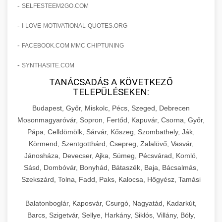
amelyek valós eredményeket hoznak.
-
SELFESTEEM2GO.COM
Teljes dokumentáció egy klinika átalakulási
-
I-LOVE-MOTIVATIONAL-QUOTES.ORG
szonyegtisztito.net
útjáról, bemutatva az utat a küzdő praxistól a
🎪 18. Szemhéjplasztika Iránti
+
virágzó vállalkozásig 150%-os növekedéssel.
marketing stratégiai tervrajz
Érdeklődés 150%-os Fokozása
-
FACEBOOK.COM MMC CHIPTUNING
-
szonyegtakaritas.org
SYNTHASITE.COM
Technikák és módszerek a páciensek
érdeklődésének és elkötelezettségének drámai
TANÁCSADÁS A KÖVETKEZŐ
klinika átalakulási történet
🎮 19. AI Google Ads és Meta
+
TELEPÜLÉSEKEN:
növeléséhez. Egy 150%-os fellendülési
Kampány Kezelés
esettanulmány gyakorlati betekintésekkel.
Budapest, Győr, Miskolc, Pécs, Szeged, Debrecen
Fejlett AI-alapú Google Ads és Meta hirdetési
Mosonmagyaróvár, Sopron, Fertőd, Kapuvár, Csorna, Győr,
weboldal-keszites.co
Pápa, Celldömölk, Sárvár, Kőszeg, Szombathely, Ják,
kampánykezelés. Optimalizálja hirdetési
+
🍞 20. Ipari Dagasztógép
Körmend, Szentgotthárd, Csepreg, Zalalövő, Vasvár,
költségvetését gépi tanulással és
elkötelezettség erősítési módszerek
Jánosháza, Devecser, Ajka, Sümeg, Pécsvárad, Komló,
automatizálással.
Professzionális ipari dagasztógépek és
Sásd, Dombóvár, Bonyhád, Bátaszék, Baja, Bácsalmás,
tésztakeverő gépek pékségek és kereskedelmi
+
🔪 21. Ipari Szeletelőgép
Szekszárd, Tolna, Fadd, Paks, Kalocsa, Hőgyész, Tamási
aikampany.hu
AI hirdetési automatizálás
konyhák számára. Masszív konstrukció
megbízható teljesítményhez.
Ipari hús- és sajtszeletelő gépek professzionális
Balatonboglár, Kaposvár, Csurgó, Nagyatád, Kadarkút,
élelmiszer-előkészítéshez. Precíziós vágás
Barcs, Szigetvár, Sellye, Harkány, Siklós, Villány, Bóly,
+
📦 22. Vákuumozó Gép