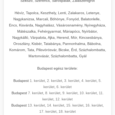
Szikszó, Szerencs, Sárospatak, Zalaszentgrót
Hévíz, Tapolca, Keszthely, Lenti, Zalakaros, Letenye,
Nagykanizsa, Marcali, Böhönye, Fonyód, Balatonlelle,
Encs, Kisvárda, Nagyhalász, Vásárosnamény, Nyíregyháza,
Mátészalka, Fehérgyarmat, Máriapócs, Nyírbátor,
Nagykálló, Várpalota, Ajka, Herend, Mór, Kincsesbánya,
Oroszlány, Kisbér, Tatabánya, Pannonhalma, Bábolna,
Komárom, Tata, Pilisvörösvár, Bicske, Érd, Százhalombatta,
Martonvásár, Százhalombatta, Gyál
Budapest egész területe:
Budapest
1. kerület
,
2. kerület
,
3. kerület
,
4. kerület
,
5.
kerület
,
6. kerület
Budapest
7. kerület
,
8. kerület
,
9. kerület
,
10. kerület
,
11.
kerület
,
12. kerület
Budapest
13. kerület
,
14. kerület
,
15. kerület
,
16. kerület
,
17. kerület
,
18. kerület