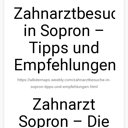
Zahnarztbesuc
in Sopron –
Tipps und
Empfehlungen
https://allsitemaps.weebly.com/zahnarztbesuche-in-
sopron-tipps-und-empfehlungen.html
Zahnarzt
Sopron – Die