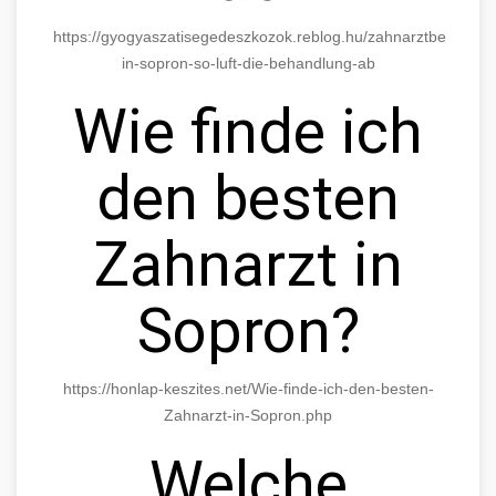
https://gyogyaszatisegedeszkozok.reblog.hu/zahnarztbesuch-
in-sopron-so-luft-die-behandlung-ab
Wie finde ich
den besten
Zahnarzt in
Sopron?
https://honlap-keszites.net/Wie-finde-ich-den-besten-
Zahnarzt-in-Sopron.php
Welche