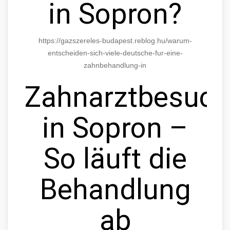
in Sopron?
https://gazszereles-budapest.reblog.hu/warum-
entscheiden-sich-viele-deutsche-fur-eine-
zahnbehandlung-in
Zahnarztbesuch
in Sopron –
So läuft die
Behandlung
ab