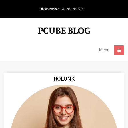
Hívjon minket: +36 70 629 06 90
Menü
RÓLUNK