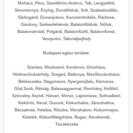
chef-iparikonyhagepek.hu
állítható vastagság beállítással.
Mohács, Pécs, Szentlőrinc Andocs, Tab, Lengyeltóti,
Simontornya, Enying, Dunaföldvár, Solt, Szabadszállás,
Kereskedelmi vákuumcsomagoló berendezések
kereskedelmi tésztakeverő
Sárbogárd, Dunaújváros, Kunszentmiklós, Ráckeve,
chef-iparikonyhagepek.hu
élelmiszerek tartósításához. Hosszabbítsa a
+
🎁 23. Vákuumfóliázó Gép
Gárdony, Székesfehérvár, Balatonföldvár, Siófok,
szavatossági időt és tartsa meg a termék
professzionális élelmiszer szeletelő
Balatonalmádi, Polgárdi, Balatonfűzfő, Balatonfüred,
frissességét.
Ipari vákuumfóliázó gépek professzionális
Veszprém, Sátoraljaújhely
élelmiszer-csomagolási műveletekhez.
+
🔥 24. Ipari Sütő és Gőzpároló
chef-iparikonyhagepek.hu
Hatékony lezárási és tartósítási megoldások.
Budapest egész területe:
Kereskedelmi légkeveréses sütők és gőzpárolók
vákuum lezáró berendezés
chef-iparikonyhagepek.hu
Szentes, Mindszent, Kondoros, Orosháza,
professzionális konyhák számára. Nagy
+
❄️ 25. Ipari Hűtőszekrény
Hódmezővásárhely, Szeged, Battonya, Mezőkovácsháza,
kapacitású sütő- és főzőberendezés precíz
kereskedelmi csomagoló gép
Békéscsaba, Nagymaros, Nyergesújfalu, Kismaros,
hőmérséklet-szabályozással.
Professzionális hűtőegységek és hűtőkamrák
Göd,Szob, Rétság, Balassagyarmat, Romhány, Hollókő,
kereskedelmi konyhák számára.
+
💧 26. Ipari Mosogatógép
Szécsény, Aszód, Hatvan, Monor, Lajosmizse, Soltvadkert,
chef-iparikonyhagepek.hu
Energiahatékony hűtési megoldások nagy
Kiskőrös, Kecel, Dusnok, Kiskunhalas, Jánoshalma,
kapacitással.
Kereskedelmi mosogatóberendezések nagy
kereskedelmi sütősütő
Bácsalmás, Kelebia, Röszke, Mórahalom, Kiskunmajsa,
forgalmú éttermi műveletekhez. Gyors tisztítási
Kistelek, Kiskunfélegyháza, Bugac, Kecskemét,
+
🧀 27. Ipari Sajtreszelő Gép
chef-iparikonyhagepek.hu
ciklusok fertőtlenítési képességekkel.
Tiszakécske