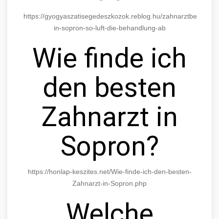
https://gyogyaszatisegedeszkozok.reblog.hu/zahnarztbesuch-
in-sopron-so-luft-die-behandlung-ab
Wie finde ich
den besten
Zahnarzt in
Sopron?
https://honlap-keszites.net/Wie-finde-ich-den-besten-
Zahnarzt-in-Sopron.php
Welche