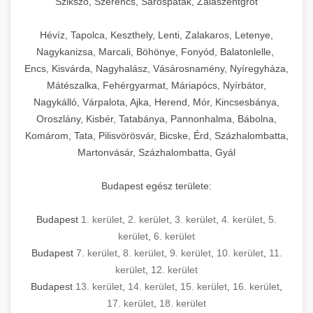
Szikszó, Szerencs, Sárospatak, Zalaszentgrót
Hévíz, Tapolca, Keszthely, Lenti, Zalakaros, Letenye,
Nagykanizsa, Marcali, Böhönye, Fonyód, Balatonlelle,
Encs, Kisvárda, Nagyhalász, Vásárosnamény, Nyíregyháza,
Mátészalka, Fehérgyarmat, Máriapócs, Nyírbátor,
Nagykálló, Várpalota, Ajka, Herend, Mór, Kincsesbánya,
Oroszlány, Kisbér, Tatabánya, Pannonhalma, Bábolna,
Komárom, Tata, Pilisvörösvár, Bicske, Érd, Százhalombatta,
Martonvásár, Százhalombatta, Gyál
Budapest egész területe:
Budapest
1. kerület
,
2. kerület
,
3. kerület
,
4. kerület
,
5.
kerület
,
6. kerület
Budapest
7. kerület
,
8. kerület
,
9. kerület
,
10. kerület
,
11.
kerület
,
12. kerület
Budapest
13. kerület
,
14. kerület
,
15. kerület
,
16. kerület
,
17. kerület
,
18. kerület