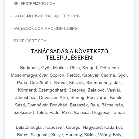
amelyek valós eredményeket hoznak.
-
SELFESTEEM2GO.COM
Teljes dokumentáció egy klinika átalakulási
-
I-LOVE-MOTIVATIONAL-QUOTES.ORG
szonyegtisztito.net
útjáról, bemutatva az utat a küzdő praxistól a
🎪 18. Szemhéjplasztika Iránti
+
virágzó vállalkozásig 150%-os növekedéssel.
marketing stratégiai tervrajz
Érdeklődés 150%-os Fokozása
-
FACEBOOK.COM MMC CHIPTUNING
-
szonyegtakaritas.org
SYNTHASITE.COM
Technikák és módszerek a páciensek
érdeklődésének és elkötelezettségének drámai
TANÁCSADÁS A KÖVETKEZŐ
klinika átalakulási történet
🎮 19. AI Google Ads és Meta
+
TELEPÜLÉSEKEN:
növeléséhez. Egy 150%-os fellendülési
Kampány Kezelés
esettanulmány gyakorlati betekintésekkel.
Budapest, Győr, Miskolc, Pécs, Szeged, Debrecen
Fejlett AI-alapú Google Ads és Meta hirdetési
Mosonmagyaróvár, Sopron, Fertőd, Kapuvár, Csorna, Győr,
weboldal-keszites.co
Pápa, Celldömölk, Sárvár, Kőszeg, Szombathely, Ják,
kampánykezelés. Optimalizálja hirdetési
+
🍞 20. Ipari Dagasztógép
Körmend, Szentgotthárd, Csepreg, Zalalövő, Vasvár,
költségvetését gépi tanulással és
elkötelezettség erősítési módszerek
Jánosháza, Devecser, Ajka, Sümeg, Pécsvárad, Komló,
automatizálással.
Professzionális ipari dagasztógépek és
Sásd, Dombóvár, Bonyhád, Bátaszék, Baja, Bácsalmás,
tésztakeverő gépek pékségek és kereskedelmi
+
🔪 21. Ipari Szeletelőgép
Szekszárd, Tolna, Fadd, Paks, Kalocsa, Hőgyész, Tamási
aikampany.hu
AI hirdetési automatizálás
konyhák számára. Masszív konstrukció
megbízható teljesítményhez.
Ipari hús- és sajtszeletelő gépek professzionális
Balatonboglár, Kaposvár, Csurgó, Nagyatád, Kadarkút,
élelmiszer-előkészítéshez. Precíziós vágás
Barcs, Szigetvár, Sellye, Harkány, Siklós, Villány, Bóly,
+
📦 22. Vákuumozó Gép