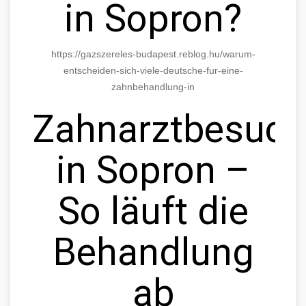
in Sopron?
https://gazszereles-budapest.reblog.hu/warum-
entscheiden-sich-viele-deutsche-fur-eine-
zahnbehandlung-in
Zahnarztbesuch
in Sopron –
So läuft die
Behandlung
ab