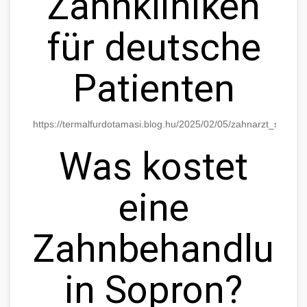
Zahnkliniken
für deutsche
Patienten
https://termalfurdotamasi.blog.hu/2025/02/05/zahnarzt_sopro
Was kostet
eine
Zahnbehandlun
in Sopron?