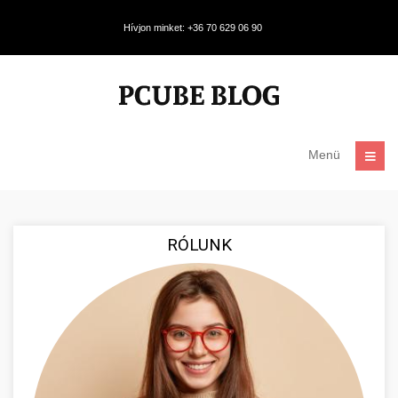
Hívjon minket: +36 70 629 06 90
Menü
RÓLUNK