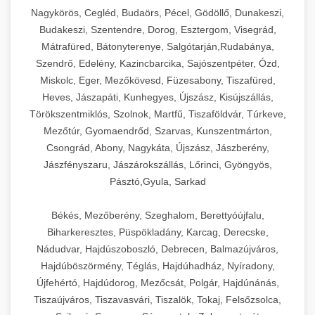
Ipari sajtreszelők és aprítógépek kereskedelmi
kereskedelmi hűtőegység
Nagykörös, Cegléd, Budaörs, Pécel, Gödöllő, Dunakeszi,
chef-iparikonyhagepek.hu
élelmiszer-előkészítéshez. Különböző reszelési
🍳 28. Nagykonyhai
Budakeszi, Szentendre, Dorog, Esztergom, Visegrád,
+
méretek különböző alkalmazásokhoz.
kereskedelmi mosogatógép
Berendezések
Mátrafüred, Bátonyterenye, Salgótarján,Rudabánya,
Szendrő, Edelény, Kazincbarcika, Sajószentpéter, Ózd,
chef-iparikonyhagepek.hu
Teljes körű nagykonyhai berendezések és
Miskolc, Eger, Mezőkövesd, Füzesabony, Tiszafüred,
professzionális vendéglátóipari kellékek.
Heves, Jászapáti, Kunhegyes, Újszász, Kisújszállás,
kereskedelmi sajtreszelő
Minden, ami szükséges éttermi és catering
Törökszentmiklós, Szolnok, Martfű, Tiszaföldvár, Túrkeve,
műveletekhez.
Mezőtúr, Gyomaendrőd, Szarvas, Kunszentmárton,
Csongrád, Abony, Nagykáta, Újszász, Jászberény,
chef-iparikonyhagepek.hu
Jászfényszaru, Jászárokszállás, Lőrinci, Gyöngyös,
Pásztó,Gyula, Sarkad
kereskedelmi konyhai megoldások
Békés, Mezőberény, Szeghalom, Berettyóújfalu,
Biharkeresztes, Püspökladány, Karcag, Derecske,
Nádudvar, Hajdúszoboszló, Debrecen, Balmazújváros,
Hajdúböszörmény, Téglás, Hajdúhadház, Nyíradony,
Újfehértó, Hajdúdorog, Mezőcsát, Polgár, Hajdúnánás,
Tiszaújváros, Tiszavasvári, Tiszalök, Tokaj, Felsőzsolca,