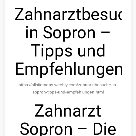
Zahnarztbesuc
in Sopron –
Tipps und
Empfehlungen
https://allsitemaps.weebly.com/zahnarztbesuche-in-
sopron-tipps-und-empfehlungen.html
Zahnarzt
Sopron – Die