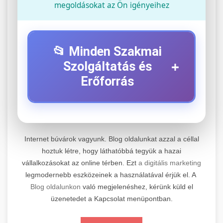
megoldásokat az Ön igényeihez
📂 Minden Szakmai
+
Szolgáltatás és
Erőforrás
⚡ 1. Legjobb Elektromos Roller
+
Szerviz
Internet búvárok vagyunk. Blog oldalunkat azzal a céllal
Professzionális elektromos roller javítási és
hoztuk létre, hogy láthatóbbá tegyük a hazai
vállalkozásokat az online térben. Ezt
a digitális marketing
karbantartási szolgáltatások. Szakértő
📊 2. Online Marketing
+
legmodernebb eszközeinek a használatával érjük el. A
technikusaink minőségi szervízt nyújtanak
Ügynökség
Blog oldalunkon
való megjelenéshez, kérünk küld el
minden jelentős márkához és modellhez.
üzenetedet a Kapcsolat menüpontban.
Átfogó online marketing szolgáltatások,
Szervizközpont Látogatása
beleértve a SEO-t, közösségi média kezelést és
+
🛴 3. Legjobb Elektromos Roller