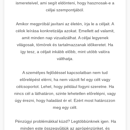
ismereteivel, ami segít eldönteni, hogy hasznosak-e a
céljai szempontjából.
Amikor megpróbál javítani az életén, írja le a céljait. A
célok leírása konkretizálja azokat. Emellett ad valamit,
amit minden nap vizualizálhat. A céljai legyenek
világosak, tömörek és tartalmazzanak időkeretet. Ha
így tesz, a céljait inkább előbb, mint utóbb valóra
válthatja.
A személyes fejlődéssel kapcsolatban nem tud
előrelépést elérni, ha nem vázolt fel egy célt vagy
célcsoportot. Lehet, hogy például fogyni szeretne. Ha
nincs cél a láthatáron, szinte lehetetlen előrelépni, vagy
úgy érezni, hogy haladást ér el. Ezért most határozzon
meg egy célt.
Pénzügyi problémákkal küzd? Legtöbbünknek igen. Ha
minden este összegyűjtjük az aprópénzünket, és