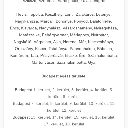
Szikszó, Szerencs, Sárospatak, Zalaszentgrót
Hévíz, Tapolca, Keszthely, Lenti, Zalakaros, Letenye,
Nagykanizsa, Marcali, Böhönye, Fonyód, Balatonlelle,
Encs, Kisvárda, Nagyhalász, Vásárosnamény, Nyíregyháza,
Mátészalka, Fehérgyarmat, Máriapócs, Nyírbátor,
Nagykálló, Várpalota, Ajka, Herend, Mór, Kincsesbánya,
Oroszlány, Kisbér, Tatabánya, Pannonhalma, Bábolna,
Komárom, Tata, Pilisvörösvár, Bicske, Érd, Százhalombatta,
Martonvásár, Százhalombatta, Gyál
Budapest egész területe:
Budapest
1. kerület
,
2. kerület
,
3. kerület
,
4. kerület
,
5.
kerület
,
6. kerület
Budapest
7. kerület
,
8. kerület
,
9. kerület
,
10. kerület
,
11.
kerület
,
12. kerület
Budapest
13. kerület
,
14. kerület
,
15. kerület
,
16. kerület
,
17. kerület
,
18. kerület