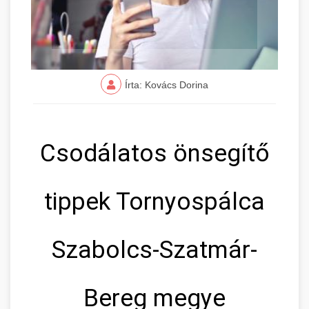
Írta: Kovács Dorina
Csodálatos önsegítő
tippek Tornyospálca
Szabolcs-Szatmár-
Bereg megye