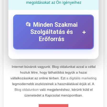
megoldásokat az Ön igényeihez
📂 Minden Szakmai
+
Szolgáltatás és
Erőforrás
⚡ 1. Legjobb Elektromos Roller
+
Szerviz
Internet búvárok vagyunk. Blog oldalunkat azzal a céllal
Professzionális elektromos roller javítási és
hoztuk létre, hogy láthatóbbá tegyük a hazai
vállalkozásokat az online térben. Ezt
a digitális marketing
karbantartási szolgáltatások. Szakértő
📊 2. Online Marketing
+
legmodernebb eszközeinek a használatával érjük el. A
technikusaink minőségi szervízt nyújtanak
Ügynökség
Blog oldalunkon
való megjelenéshez, kérünk küld el
minden jelentős márkához és modellhez.
üzenetedet a Kapcsolat menüpontban.
Átfogó online marketing szolgáltatások,
Szervizközpont Látogatása
beleértve a SEO-t, közösségi média kezelést és
+
🛴 3. Legjobb Elektromos Roller