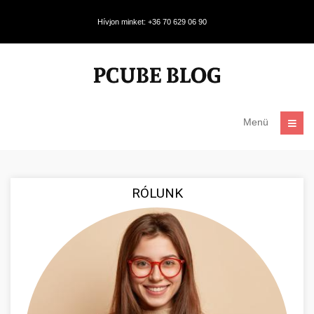
Hívjon minket: +36 70 629 06 90
Menü
RÓLUNK