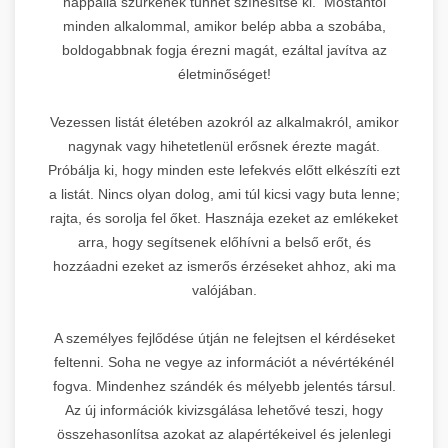
nappalia szürkének tűnhet színesítse ki. Mostantól
minden alkalommal, amikor belép abba a szobába,
boldogabbnak fogja érezni magát, ezáltal javítva az
életminőséget!
Vezessen listát életében azokról az alkalmakról, amikor
nagynak vagy hihetetlenül erősnek érezte magát.
Próbálja ki, hogy minden este lefekvés előtt elkészíti ezt
a listát. Nincs olyan dolog, ami túl kicsi vagy buta lenne;
rajta, és sorolja fel őket. Hasznája ezeket az emlékeket
arra, hogy segítsenek előhívni a belső erőt, és
hozzáadni ezeket az ismerős érzéseket ahhoz, aki ma
valójában.
A személyes fejlődése útján ne felejtsen el kérdéseket
feltenni. Soha ne vegye az információt a névértékénél
fogva. Mindenhez szándék és mélyebb jelentés társul.
Az új információk kivizsgálása lehetővé teszi, hogy
összehasonlítsa azokat az alapértékeivel és jelenlegi