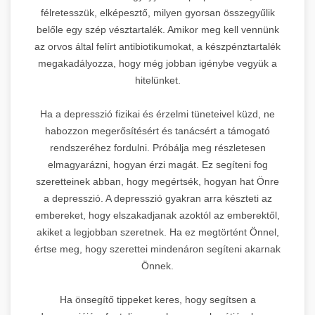
félretesszük, elképesztő, milyen gyorsan összegyűlik
belőle egy szép vésztartalék. Amikor meg kell vennünk
az orvos által felírt antibiotikumokat, a készpénztartalék
megakadályozza, hogy még jobban igénybe vegyük a
hitelünket.
Ha a depresszió fizikai és érzelmi tüneteivel küzd, ne
habozzon megerősítésért és tanácsért a támogató
rendszeréhez fordulni. Próbálja meg részletesen
elmagyarázni, hogyan érzi magát. Ez segíteni fog
szeretteinek abban, hogy megértsék, hogyan hat Önre
a depresszió. A depresszió gyakran arra készteti az
embereket, hogy elszakadjanak azoktól az emberektől,
akiket a legjobban szeretnek. Ha ez megtörtént Önnel,
értse meg, hogy szerettei mindenáron segíteni akarnak
Önnek.
Ha önsegítő tippeket keres, hogy segítsen a