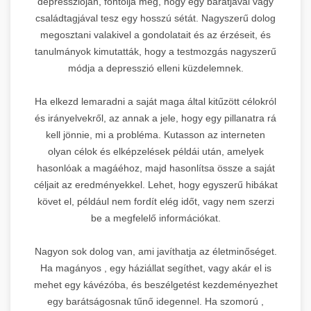
depresszióján, fontolja meg, hogy egy barátjával vagy
családtagjával tesz egy hosszú sétát. Nagyszerű dolog
megosztani valakivel a gondolatait és az érzéseit, és
tanulmányok kimutatták, hogy a testmozgás nagyszerű
módja a depresszió elleni küzdelemnek.
Ha elkezd lemaradni a saját maga által kitűzött célokról
és irányelvekről, az annak a jele, hogy egy pillanatra rá
kell jönnie, mi a probléma. Kutasson az interneten
olyan célok és elképzelések példái után, amelyek
hasonlóak a magáéhoz, majd hasonlítsa össze a saját
céljait az eredményekkel. Lehet, hogy egyszerű hibákat
követ el, például nem fordít elég időt, vagy nem szerzi
be a megfelelő információkat.
Nagyon sok dolog van, ami javíthatja az életminőséget.
Ha magányos , egy háziállat segíthet, vagy akár el is
mehet egy kávézóba, és beszélgetést kezdeményezhet
egy barátságosnak tűnő idegennel. Ha szomorú ,