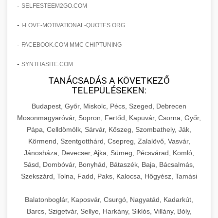
amelyek valós eredményeket hoznak.
-
SELFESTEEM2GO.COM
Teljes dokumentáció egy klinika átalakulási
-
I-LOVE-MOTIVATIONAL-QUOTES.ORG
szonyegtisztito.net
útjáról, bemutatva az utat a küzdő praxistól a
🎪 18. Szemhéjplasztika Iránti
+
virágzó vállalkozásig 150%-os növekedéssel.
marketing stratégiai tervrajz
Érdeklődés 150%-os Fokozása
-
FACEBOOK.COM MMC CHIPTUNING
-
szonyegtakaritas.org
SYNTHASITE.COM
Technikák és módszerek a páciensek
érdeklődésének és elkötelezettségének drámai
TANÁCSADÁS A KÖVETKEZŐ
klinika átalakulási történet
🎮 19. AI Google Ads és Meta
+
TELEPÜLÉSEKEN:
növeléséhez. Egy 150%-os fellendülési
Kampány Kezelés
esettanulmány gyakorlati betekintésekkel.
Budapest, Győr, Miskolc, Pécs, Szeged, Debrecen
Fejlett AI-alapú Google Ads és Meta hirdetési
Mosonmagyaróvár, Sopron, Fertőd, Kapuvár, Csorna, Győr,
weboldal-keszites.co
Pápa, Celldömölk, Sárvár, Kőszeg, Szombathely, Ják,
kampánykezelés. Optimalizálja hirdetési
+
🍞 20. Ipari Dagasztógép
Körmend, Szentgotthárd, Csepreg, Zalalövő, Vasvár,
költségvetését gépi tanulással és
elkötelezettség erősítési módszerek
Jánosháza, Devecser, Ajka, Sümeg, Pécsvárad, Komló,
automatizálással.
Professzionális ipari dagasztógépek és
Sásd, Dombóvár, Bonyhád, Bátaszék, Baja, Bácsalmás,
tésztakeverő gépek pékségek és kereskedelmi
+
🔪 21. Ipari Szeletelőgép
Szekszárd, Tolna, Fadd, Paks, Kalocsa, Hőgyész, Tamási
aikampany.hu
AI hirdetési automatizálás
konyhák számára. Masszív konstrukció
megbízható teljesítményhez.
Ipari hús- és sajtszeletelő gépek professzionális
Balatonboglár, Kaposvár, Csurgó, Nagyatád, Kadarkút,
élelmiszer-előkészítéshez. Precíziós vágás
Barcs, Szigetvár, Sellye, Harkány, Siklós, Villány, Bóly,
+
📦 22. Vákuumozó Gép