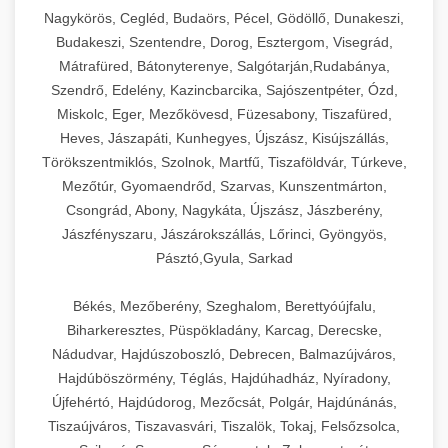
Ipari sajtreszelők és aprítógépek kereskedelmi
kereskedelmi hűtőegység
Nagykörös, Cegléd, Budaörs, Pécel, Gödöllő, Dunakeszi,
chef-iparikonyhagepek.hu
élelmiszer-előkészítéshez. Különböző reszelési
🍳 28. Nagykonyhai
Budakeszi, Szentendre, Dorog, Esztergom, Visegrád,
+
méretek különböző alkalmazásokhoz.
kereskedelmi mosogatógép
Berendezések
Mátrafüred, Bátonyterenye, Salgótarján,Rudabánya,
Szendrő, Edelény, Kazincbarcika, Sajószentpéter, Ózd,
chef-iparikonyhagepek.hu
Teljes körű nagykonyhai berendezések és
Miskolc, Eger, Mezőkövesd, Füzesabony, Tiszafüred,
professzionális vendéglátóipari kellékek.
Heves, Jászapáti, Kunhegyes, Újszász, Kisújszállás,
kereskedelmi sajtreszelő
Minden, ami szükséges éttermi és catering
Törökszentmiklós, Szolnok, Martfű, Tiszaföldvár, Túrkeve,
műveletekhez.
Mezőtúr, Gyomaendrőd, Szarvas, Kunszentmárton,
Csongrád, Abony, Nagykáta, Újszász, Jászberény,
chef-iparikonyhagepek.hu
Jászfényszaru, Jászárokszállás, Lőrinci, Gyöngyös,
Pásztó,Gyula, Sarkad
kereskedelmi konyhai megoldások
Békés, Mezőberény, Szeghalom, Berettyóújfalu,
Biharkeresztes, Püspökladány, Karcag, Derecske,
Nádudvar, Hajdúszoboszló, Debrecen, Balmazújváros,
Hajdúböszörmény, Téglás, Hajdúhadház, Nyíradony,
Újfehértó, Hajdúdorog, Mezőcsát, Polgár, Hajdúnánás,
Tiszaújváros, Tiszavasvári, Tiszalök, Tokaj, Felsőzsolca,