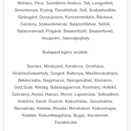
chef-iparikonyhagepek.hu
állítható vastagság beállítással.
Mohács, Pécs, Szentlőrinc Andocs, Tab, Lengyeltóti,
Simontornya, Enying, Dunaföldvár, Solt, Szabadszállás,
Kereskedelmi vákuumcsomagoló berendezések
kereskedelmi tésztakeverő
Sárbogárd, Dunaújváros, Kunszentmiklós, Ráckeve,
chef-iparikonyhagepek.hu
élelmiszerek tartósításához. Hosszabbítsa a
+
🎁 23. Vákuumfóliázó Gép
Gárdony, Székesfehérvár, Balatonföldvár, Siófok,
szavatossági időt és tartsa meg a termék
professzionális élelmiszer szeletelő
Balatonalmádi, Polgárdi, Balatonfűzfő, Balatonfüred,
frissességét.
Ipari vákuumfóliázó gépek professzionális
Veszprém, Sátoraljaújhely
élelmiszer-csomagolási műveletekhez.
+
🔥 24. Ipari Sütő és Gőzpároló
chef-iparikonyhagepek.hu
Hatékony lezárási és tartósítási megoldások.
Budapest egész területe:
Kereskedelmi légkeveréses sütők és gőzpárolók
vákuum lezáró berendezés
chef-iparikonyhagepek.hu
Szentes, Mindszent, Kondoros, Orosháza,
professzionális konyhák számára. Nagy
+
❄️ 25. Ipari Hűtőszekrény
Hódmezővásárhely, Szeged, Battonya, Mezőkovácsháza,
kapacitású sütő- és főzőberendezés precíz
kereskedelmi csomagoló gép
Békéscsaba, Nagymaros, Nyergesújfalu, Kismaros,
hőmérséklet-szabályozással.
Professzionális hűtőegységek és hűtőkamrák
Göd,Szob, Rétság, Balassagyarmat, Romhány, Hollókő,
kereskedelmi konyhák számára.
+
💧 26. Ipari Mosogatógép
Szécsény, Aszód, Hatvan, Monor, Lajosmizse, Soltvadkert,
chef-iparikonyhagepek.hu
Energiahatékony hűtési megoldások nagy
Kiskőrös, Kecel, Dusnok, Kiskunhalas, Jánoshalma,
kapacitással.
Kereskedelmi mosogatóberendezések nagy
kereskedelmi sütősütő
Bácsalmás, Kelebia, Röszke, Mórahalom, Kiskunmajsa,
forgalmú éttermi műveletekhez. Gyors tisztítási
Kistelek, Kiskunfélegyháza, Bugac, Kecskemét,
+
🧀 27. Ipari Sajtreszelő Gép
chef-iparikonyhagepek.hu
ciklusok fertőtlenítési képességekkel.
Tiszakécske