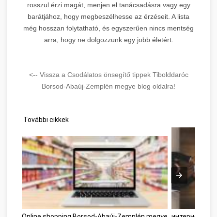
rosszul érzi magát, menjen el tanácsadásra vagy egy
barátjához, hogy megbeszélhesse az érzéseit. A lista
még hosszan folytatható, és egyszerűen nincs mentség
arra, hogy ne dolgozzunk egy jobb életért.
<-- Vissza a Csodálatos önsegítő tippek Tibolddaróc
Borsod-Abaúj-Zemplén megye blog oldalra!
További cikkek
Online shopping Borsod-Abaúj-Zemplén megye
интернет-мар