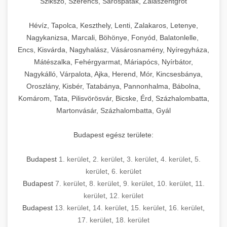
Szikszó, Szerencs, Sárospatak, Zalaszentgrót
Hévíz, Tapolca, Keszthely, Lenti, Zalakaros, Letenye,
Nagykanizsa, Marcali, Böhönye, Fonyód, Balatonlelle,
Encs, Kisvárda, Nagyhalász, Vásárosnamény, Nyíregyháza,
Mátészalka, Fehérgyarmat, Máriapócs, Nyírbátor,
Nagykálló, Várpalota, Ajka, Herend, Mór, Kincsesbánya,
Oroszlány, Kisbér, Tatabánya, Pannonhalma, Bábolna,
Komárom, Tata, Pilisvörösvár, Bicske, Érd, Százhalombatta,
Martonvásár, Százhalombatta, Gyál
Budapest egész területe:
Budapest
1. kerület
,
2. kerület
,
3. kerület
,
4. kerület
,
5.
kerület
,
6. kerület
Budapest
7. kerület
,
8. kerület
,
9. kerület
,
10. kerület
,
11.
kerület
,
12. kerület
Budapest
13. kerület
,
14. kerület
,
15. kerület
,
16. kerület
,
17. kerület
,
18. kerület