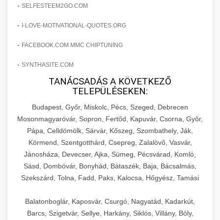
amelyek valós eredményeket hoznak.
-
SELFESTEEM2GO.COM
Teljes dokumentáció egy klinika átalakulási
-
I-LOVE-MOTIVATIONAL-QUOTES.ORG
szonyegtisztito.net
útjáról, bemutatva az utat a küzdő praxistól a
🎪 18. Szemhéjplasztika Iránti
+
virágzó vállalkozásig 150%-os növekedéssel.
marketing stratégiai tervrajz
Érdeklődés 150%-os Fokozása
-
FACEBOOK.COM MMC CHIPTUNING
-
szonyegtakaritas.org
SYNTHASITE.COM
Technikák és módszerek a páciensek
érdeklődésének és elkötelezettségének drámai
TANÁCSADÁS A KÖVETKEZŐ
klinika átalakulási történet
🎮 19. AI Google Ads és Meta
+
TELEPÜLÉSEKEN:
növeléséhez. Egy 150%-os fellendülési
Kampány Kezelés
esettanulmány gyakorlati betekintésekkel.
Budapest, Győr, Miskolc, Pécs, Szeged, Debrecen
Fejlett AI-alapú Google Ads és Meta hirdetési
Mosonmagyaróvár, Sopron, Fertőd, Kapuvár, Csorna, Győr,
weboldal-keszites.co
Pápa, Celldömölk, Sárvár, Kőszeg, Szombathely, Ják,
kampánykezelés. Optimalizálja hirdetési
+
🍞 20. Ipari Dagasztógép
Körmend, Szentgotthárd, Csepreg, Zalalövő, Vasvár,
költségvetését gépi tanulással és
elkötelezettség erősítési módszerek
Jánosháza, Devecser, Ajka, Sümeg, Pécsvárad, Komló,
automatizálással.
Professzionális ipari dagasztógépek és
Sásd, Dombóvár, Bonyhád, Bátaszék, Baja, Bácsalmás,
tésztakeverő gépek pékségek és kereskedelmi
+
🔪 21. Ipari Szeletelőgép
Szekszárd, Tolna, Fadd, Paks, Kalocsa, Hőgyész, Tamási
aikampany.hu
AI hirdetési automatizálás
konyhák számára. Masszív konstrukció
megbízható teljesítményhez.
Ipari hús- és sajtszeletelő gépek professzionális
Balatonboglár, Kaposvár, Csurgó, Nagyatád, Kadarkút,
élelmiszer-előkészítéshez. Precíziós vágás
Barcs, Szigetvár, Sellye, Harkány, Siklós, Villány, Bóly,
+
📦 22. Vákuumozó Gép