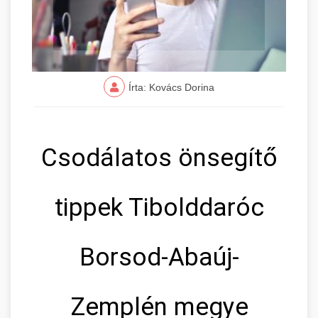
Írta: Kovács Dorina
Csodálatos önsegítő
tippek Tibolddaróc
Borsod-Abaúj-
Zemplén megye