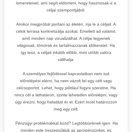
ismereteivel, ami segít eldönteni, hogy hasznosak-e a
céljai szempontjából.
Amikor megpróbál javítani az életén, írja le a céljait. A
célok leírása konkretizálja azokat. Emellett ad valamit,
amit minden nap vizualizálhat. A céljai legyenek
világosak, tömörek és tartalmazzanak időkeretet. Ha
így tesz, a céljait inkább előbb, mint utóbb valóra
válthatja.
A személyes fejlődéssel kapcsolatban nem tud
előrelépést elérni, ha nem vázolt fel egy célt vagy
célcsoportot. Lehet, hogy például fogyni szeretne. Ha
nincs cél a láthatáron, szinte lehetetlen előrelépni, vagy
úgy érezni, hogy haladást ér el. Ezért most határozzon
meg egy célt.
Pénzügyi problémákkal küzd? Legtöbbünknek igen. Ha
minden este összegyűjtjük az aprópénzünket, és