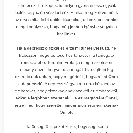
félretesszük, elképesztő, milyen gyorsan összegyűlik
belőle egy szép vésztartalék. Amikor meg kell vennünk
az orvos által felírt antibiotikumokat, a készpénztartalék
megakadályozza, hogy még jobban igénybe vegyük a
hitelünket.
Ha a depresszió fizikai és érzelmi tüneteivel küzd, ne
habozzon megerősítésért és tanácsért a támogató
rendszeréhez fordulni. Próbálja meg részletesen
elmagyarázni, hogyan érzi magát. Ez segíteni fog
szeretteinek abban, hogy megértsék, hogyan hat Önre
a depresszió. A depresszió gyakran arra készteti az
embereket, hogy elszakadjanak azoktól az emberektől,
akiket a legjobban szeretnek. Ha ez megtörtént Önnel,
értse meg, hogy szerettei mindenáron segíteni akarnak
Önnek.
Ha önsegítő tippeket keres, hogy segítsen a