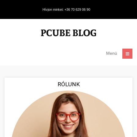
Hívjon minket: +36 70 629 06 90
Menü
RÓLUNK