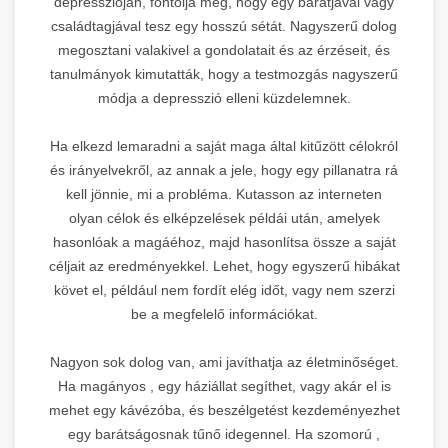
depresszióján, fontolja meg, hogy egy barátjával vagy
családtagjával tesz egy hosszú sétát. Nagyszerű dolog
megosztani valakivel a gondolatait és az érzéseit, és
tanulmányok kimutatták, hogy a testmozgás nagyszerű
módja a depresszió elleni küzdelemnek.
Ha elkezd lemaradni a saját maga által kitűzött célokról
és irányelvekről, az annak a jele, hogy egy pillanatra rá
kell jönnie, mi a probléma. Kutasson az interneten
olyan célok és elképzelések példái után, amelyek
hasonlóak a magáéhoz, majd hasonlítsa össze a saját
céljait az eredményekkel. Lehet, hogy egyszerű hibákat
követ el, például nem fordít elég időt, vagy nem szerzi
be a megfelelő információkat.
Nagyon sok dolog van, ami javíthatja az életminőséget.
Ha magányos , egy háziállat segíthet, vagy akár el is
mehet egy kávézóba, és beszélgetést kezdeményezhet
egy barátságosnak tűnő idegennel. Ha szomorú ,