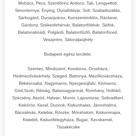
chef-iparikonyhagepek.hu
állítható vastagság beállítással.
Mohács, Pécs, Szentlőrinc Andocs, Tab, Lengyeltóti,
Simontornya, Enying, Dunaföldvár, Solt, Szabadszállás,
Kereskedelmi vákuumcsomagoló berendezések
kereskedelmi tésztakeverő
Sárbogárd, Dunaújváros, Kunszentmiklós, Ráckeve,
chef-iparikonyhagepek.hu
élelmiszerek tartósításához. Hosszabbítsa a
+
🎁 23. Vákuumfóliázó Gép
Gárdony, Székesfehérvár, Balatonföldvár, Siófok,
szavatossági időt és tartsa meg a termék
professzionális élelmiszer szeletelő
Balatonalmádi, Polgárdi, Balatonfűzfő, Balatonfüred,
frissességét.
Ipari vákuumfóliázó gépek professzionális
Veszprém, Sátoraljaújhely
élelmiszer-csomagolási műveletekhez.
+
🔥 24. Ipari Sütő és Gőzpároló
chef-iparikonyhagepek.hu
Hatékony lezárási és tartósítási megoldások.
Budapest egész területe:
Kereskedelmi légkeveréses sütők és gőzpárolók
vákuum lezáró berendezés
chef-iparikonyhagepek.hu
Szentes, Mindszent, Kondoros, Orosháza,
professzionális konyhák számára. Nagy
+
❄️ 25. Ipari Hűtőszekrény
Hódmezővásárhely, Szeged, Battonya, Mezőkovácsháza,
kapacitású sütő- és főzőberendezés precíz
kereskedelmi csomagoló gép
Békéscsaba, Nagymaros, Nyergesújfalu, Kismaros,
hőmérséklet-szabályozással.
Professzionális hűtőegységek és hűtőkamrák
Göd,Szob, Rétság, Balassagyarmat, Romhány, Hollókő,
kereskedelmi konyhák számára.
+
💧 26. Ipari Mosogatógép
Szécsény, Aszód, Hatvan, Monor, Lajosmizse, Soltvadkert,
chef-iparikonyhagepek.hu
Energiahatékony hűtési megoldások nagy
Kiskőrös, Kecel, Dusnok, Kiskunhalas, Jánoshalma,
kapacitással.
Kereskedelmi mosogatóberendezések nagy
kereskedelmi sütősütő
Bácsalmás, Kelebia, Röszke, Mórahalom, Kiskunmajsa,
forgalmú éttermi műveletekhez. Gyors tisztítási
Kistelek, Kiskunfélegyháza, Bugac, Kecskemét,
+
🧀 27. Ipari Sajtreszelő Gép
chef-iparikonyhagepek.hu
ciklusok fertőtlenítési képességekkel.
Tiszakécske