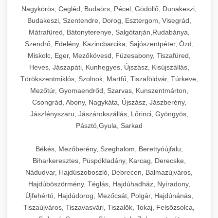
Ipari sajtreszelők és aprítógépek kereskedelmi
kereskedelmi hűtőegység
Nagykörös, Cegléd, Budaörs, Pécel, Gödöllő, Dunakeszi,
chef-iparikonyhagepek.hu
élelmiszer-előkészítéshez. Különböző reszelési
🍳 28. Nagykonyhai
Budakeszi, Szentendre, Dorog, Esztergom, Visegrád,
+
méretek különböző alkalmazásokhoz.
kereskedelmi mosogatógép
Berendezések
Mátrafüred, Bátonyterenye, Salgótarján,Rudabánya,
Szendrő, Edelény, Kazincbarcika, Sajószentpéter, Ózd,
chef-iparikonyhagepek.hu
Teljes körű nagykonyhai berendezések és
Miskolc, Eger, Mezőkövesd, Füzesabony, Tiszafüred,
professzionális vendéglátóipari kellékek.
Heves, Jászapáti, Kunhegyes, Újszász, Kisújszállás,
kereskedelmi sajtreszelő
Minden, ami szükséges éttermi és catering
Törökszentmiklós, Szolnok, Martfű, Tiszaföldvár, Túrkeve,
műveletekhez.
Mezőtúr, Gyomaendrőd, Szarvas, Kunszentmárton,
Csongrád, Abony, Nagykáta, Újszász, Jászberény,
chef-iparikonyhagepek.hu
Jászfényszaru, Jászárokszállás, Lőrinci, Gyöngyös,
Pásztó,Gyula, Sarkad
kereskedelmi konyhai megoldások
Békés, Mezőberény, Szeghalom, Berettyóújfalu,
Biharkeresztes, Püspökladány, Karcag, Derecske,
Nádudvar, Hajdúszoboszló, Debrecen, Balmazújváros,
Hajdúböszörmény, Téglás, Hajdúhadház, Nyíradony,
Újfehértó, Hajdúdorog, Mezőcsát, Polgár, Hajdúnánás,
Tiszaújváros, Tiszavasvári, Tiszalök, Tokaj, Felsőzsolca,