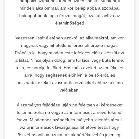
nappalia szürkének tűnhet színesítse ki. Mostantól
minden alkalommal, amikor belép abba a szobába,
boldogabbnak fogja érezni magát, ezáltal javítva az
életminőséget!
Vezessen listát életében azokról az alkalmakról, amikor
nagynak vagy hihetetlenül erősnek érezte magát.
Próbálja ki, hogy minden este lefekvés előtt elkészíti ezt
a listát. Nincs olyan dolog, ami túl kicsi vagy buta lenne;
rajta, és sorolja fel őket. Hasznája ezeket az emlékeket
arra, hogy segítsenek előhívni a belső erőt, és
hozzáadni ezeket az ismerős érzéseket ahhoz, aki ma
valójában.
A személyes fejlődése útján ne felejtsen el kérdéseket
feltenni. Soha ne vegye az információt a névértékénél
fogva. Mindenhez szándék és mélyebb jelentés társul.
Az új információk kivizsgálása lehetővé teszi, hogy
összehasonlítsa azokat az alapértékeivel és jelenlegi