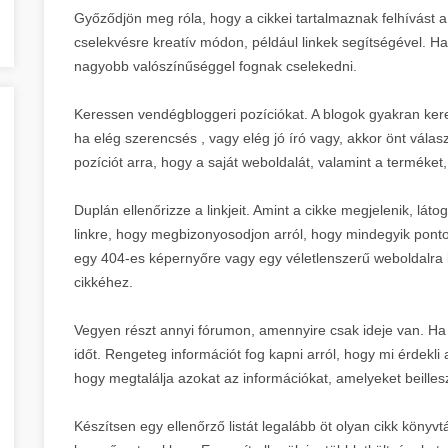
Győződjön meg róla, hogy a cikkei tartalmaznak felhívást a 
cselekvésre kreatív módon, például linkek segítségével. Ha 
nagyobb valószínűséggel fognak cselekedni.
Keressen vendégbloggeri pozíciókat. A blogok gyakran keres
ha elég szerencsés , vagy elég jó író vagy, akkor önt választ
pozíciót arra, hogy a saját weboldalát, valamint a terméket,
Duplán ellenőrizze a linkjeit. Amint a cikke megjelenik, lá
linkre, hogy megbizonyosodjon arról, hogy mindegyik pont
egy 404-es képernyőre vagy egy véletlenszerű weboldalra
cikkéhez.
Vegyen részt annyi fórumon, amennyire csak ideje van. Ha ú
időt. Rengeteg információt fog kapni arról, hogy mi érdekl
hogy megtalálja azokat az információkat, amelyeket beilles
Készítsen egy ellenőrző listát legalább öt olyan cikk kön