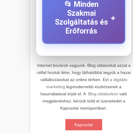
📂 Minden
Szakmai
+
Szolgáltatás és
Erőforrás
⚡ 1. Legjobb Elektromos
+
Roller Szerviz
Internet búvárok vagyunk. Blog oldalunkat azzal a
céllal hoztuk létre, hogy láthatóbbá tegyük a hazai
Professzionális elektromos roller
vállalkozásokat az online térben. Ezt
a digitális
javítási és karbantartási szolgáltatások.
📊 2. Online Marketing
+
marketing
legmodernebb eszközeinek a
Szakértő technikusaink minőségi
Ügynökség
használatával érjük el. A
Blog oldalunkon
való
szervízt nyújtanak minden jelentős
megjelenéshez, kérünk küld el üzenetedet a
márkához és modellhez.
Átfogó online marketing
Kapcsolat menüpontban.
szolgáltatások, beleértve a SEO-t,
🛴 3. Legjobb
+
Szervizközpont Látogatása
közösségi média kezelést és digitális
Elektromos Roller
Kapcsolat
hirdetéseket. Növekedés elérése
roller javítószerviz