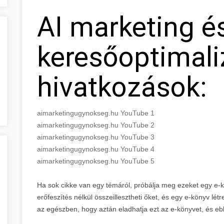
AI marketing é
keresőoptimali
hivatkozások:
aimarketingugynokseg.hu YouTube 1
aimarketingugynokseg.hu YouTube 2
aimarketingugynokseg.hu YouTube 3
aimarketingugynokseg.hu YouTube 4
aimarketingugynokseg.hu YouTube 5
Ha sok cikke van egy témáról, próbálja meg ezeket egy e-
erőfeszítés nélkül összeillesztheti őket, és egy e-könyv lé
az egészben, hogy aztán eladhatja ezt az e-könyvet, és ebbő