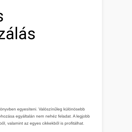
s
zálás
könyvben egyesíteni. Valószínűleg különösebb
trehozása egyáltalán nem nehéz feladat. A legjobb
l, valamint az egyes cikkekből is profitálhat.