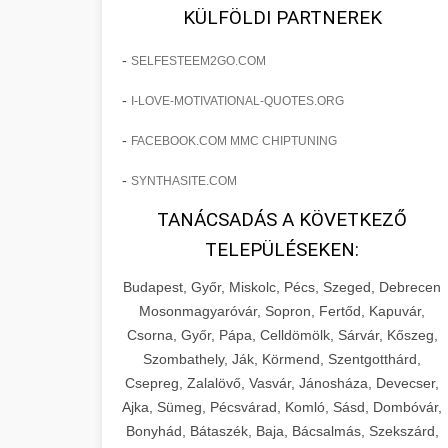
fejlesztések révén a kozmetikai
os Növekedést
KÜLFÖLDI PARTNEREK
sebészeti praxisban.
Lépésről lépésre marketing tervrajz,
-
SELFESTEEM2GO.COM
amely 150%-os növekedést
brikettgyartas.com
📋 17. Egy Klinika 150%-
-
I-LOVE-MOTIVATIONAL-QUOTES.ORG
eredményezett. Ismerje meg a
+
os Növekedésének
páciensszám növekedés
taktikákat, csatornákat és stratégiákat,
Története
-
FACEBOOK.COM MMC CHIPTUNING
amelyek valós eredményeket hoznak.
Teljes dokumentáció egy klinika
-
SYNTHASITE.COM
átalakulási útjáról, bemutatva az utat a
szonyegtisztito.net
🎪 18. Szemhéjplasztika
TANÁCSADÁS A KÖVETKEZŐ
küzdő praxistól a virágzó vállalkozásig
+
Iránti Érdeklődés 150%-
marketing stratégiai tervrajz
TELEPÜLÉSEKEN:
150%-os növekedéssel.
os Fokozása
Budapest, Győr, Miskolc, Pécs, Szeged, Debrecen
Technikák és módszerek a páciensek
szonyegtakaritas.org
Mosonmagyaróvár, Sopron, Fertőd, Kapuvár,
érdeklődésének és elkötelezettségének
Csorna, Győr, Pápa, Celldömölk, Sárvár, Kőszeg,
klinika átalakulási történet
🎮 19. AI Google Ads és
+
drámai növeléséhez. Egy 150%-os
Szombathely, Ják, Körmend, Szentgotthárd,
Meta Kampány Kezelés
Csepreg, Zalalövő, Vasvár, Jánosháza, Devecser,
fellendülési esettanulmány gyakorlati
Ajka, Sümeg, Pécsvárad, Komló, Sásd, Dombóvár,
betekintésekkel.
Fejlett AI-alapú Google Ads és Meta
Bonyhád, Bátaszék, Baja, Bácsalmás, Szekszárd,
hirdetési kampánykezelés.