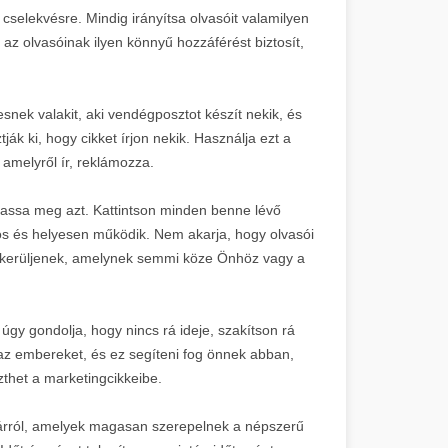
cselekvésre. Mindig irányítsa olvasóit valamilyen
az olvasóinak ilyen könnyű hozzáférést biztosít,
nek valakit, aki vendégposztot készít nekik, és
ják ki, hogy cikket írjon nekik. Használja ezt a
 amelyről ír, reklámozza.
togassa meg azt. Kattintson minden benne lévő
os és helyesen működik. Nem akarja, hogy olvasói
 kerüljenek, amelynek semmi köze Önhöz vagy a
gy gondolja, hogy nincs rá ideje, szakítson rá
i az embereket, és ez segíteni fog önnek abban,
zthet a marketingcikkeibe.
yvtárról, amelyek magasan szerepelnek a népszerű