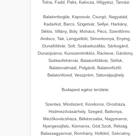
+
🍞 20. Ipari Dagasztógép
Tolna, Fadd, Paks, Kalocsa, Hőgyész, Tamási
weboldal-keszites.co
Optimalizálja hirdetési költségvetését
gépi tanulással és automatizálással.
Professzionális ipari dagasztógépek és
elkötelezettség erősítési módszerek
Balatonboglár, Kaposvár, Csurgó, Nagyatád,
tésztakeverő gépek pékségek és
+
Kadarkút, Barcs, Szigetvár, Sellye, Harkány,
🔪 21. Ipari Szeletelőgép
aikampany.hu
kereskedelmi konyhák számára.
Siklós, Villány, Bóly, Mohács, Pécs, Szentlőrinc
Masszív konstrukció megbízható
Andocs, Tab, Lengyeltóti, Simontornya, Enying,
Ipari hús- és sajtszeletelő gépek
AI hirdetési automatizálás
teljesítményhez.
Dunaföldvár, Solt, Szabadszállás, Sárbogárd,
professzionális élelmiszer-
+
📦 22. Vákuumozó Gép
Dunaújváros, Kunszentmiklós, Ráckeve, Gárdony,
előkészítéshez. Precíziós vágás
Székesfehérvár, Balatonföldvár, Siófok,
chef-iparikonyhagepek.hu
állítható vastagság beállítással.
Kereskedelmi vákuumcsomagoló
Balatonalmádi, Polgárdi, Balatonfűzfő,
berendezések élelmiszerek
kereskedelmi tésztakeverő
🎁 23. Vákuumfóliázó
Balatonfüred, Veszprém, Sátoraljaújhely
+
chef-iparikonyhagepek.hu
tartósításához. Hosszabbítsa a
Gép
szavatossági időt és tartsa meg a
professzionális élelmiszer szeletelő
Budapest egész területe:
termék frissességét.
Ipari vákuumfóliázó gépek
professzionális élelmiszer-csomagolási
Szentes, Mindszent, Kondoros, Orosháza,
🔥 24. Ipari Sütő és
+
chef-iparikonyhagepek.hu
műveletekhez. Hatékony lezárási és
Hódmezővásárhely, Szeged, Battonya,
Gőzpároló
Mezőkovácsháza, Békéscsaba, Nagymaros,
tartósítási megoldások.
vákuum lezáró berendezés
Nyergesújfalu, Kismaros, Göd,Szob, Rétság,
Kereskedelmi légkeveréses sütők és
Balassagyarmat, Romhány, Hollókő, Szécsény,
chef-iparikonyhagepek.hu
gőzpárolók professzionális konyhák