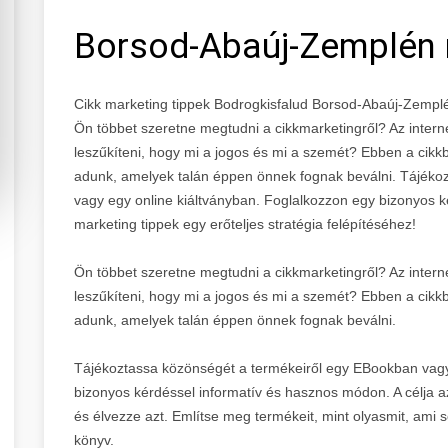
Borsod-Abaúj-Zemplén
Cikk marketing tippek Bodrogkisfalud Borsod-Abaúj-Zemp
Ön többet szeretne megtudni a cikkmarketingről? Az intern
leszűkíteni, hogy mi a jogos és mi a szemét? Ebben a cikk
adunk, amelyek talán éppen önnek fognak beválni. Tájéko
vagy egy online kiáltványban. Foglalkozzon egy bizonyos 
marketing tippek egy erőteljes stratégia felépítéséhez!
Ön többet szeretne megtudni a cikkmarketingről? Az intern
leszűkíteni, hogy mi a jogos és mi a szemét? Ebben a cikk
adunk, amelyek talán éppen önnek fognak beválni.
Tájékoztassa közönségét a termékeiről egy EBookban vagy
bizonyos kérdéssel informatív és hasznos módon. A célja 
és élvezze azt. Említse meg termékeit, mint olyasmit, ami s
könyv.