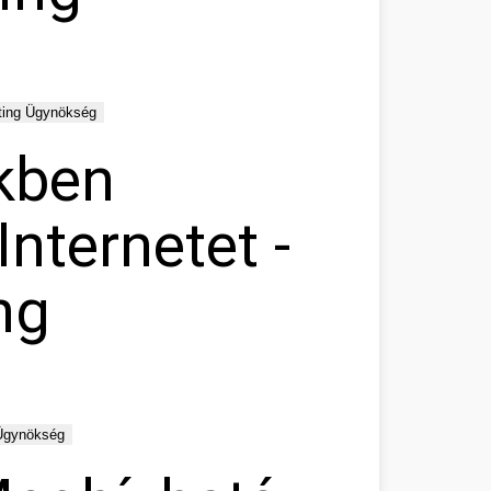
ting Ügynökség
ékben
Internetet -
ng
 Ügynökség