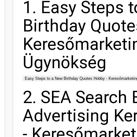
1. Easy Steps 
Birthday Quote
Keresőmarketi
Ügynökség
Easy Steps to a New Birthday Quotes Hobby - Keresőmarketi
2. SEA Search 
Advertising Ke
- Keresőmarket