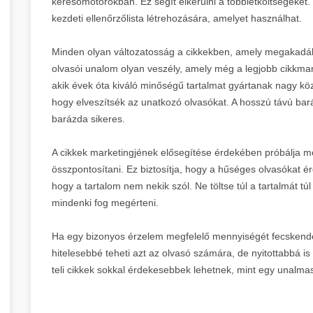
keresőmotorokban. Ez segít elkerülni a többletköltségeket. 
kezdeti ellenőrzőlista létrehozására, amelyet használhat.
Minden olyan változatosság a cikkekben, amely megakadál
olvasói unalom olyan veszély, amely még a legjobb cikkmarke
akik évek óta kiváló minőségű tartalmat gyártanak nagy k
hogy elveszítsék az unatkozó olvasókat. A hosszú távú bar
barázda sikeres.
A cikkek marketingjének elősegítése érdekében próbálja m
összpontosítani. Ez biztosítja, hogy a hűséges olvasókat ér
hogy a tartalom nem nekik szól. Ne töltse túl a tartalmát tú
mindenki fog megérteni.
Ha egy bizonyos érzelem megfelelő mennyiségét fecskende
hitelesebbé teheti azt az olvasó számára, de nyitottabbá is 
teli cikkek sokkal érdekesebbek lehetnek, mint egy unalmas