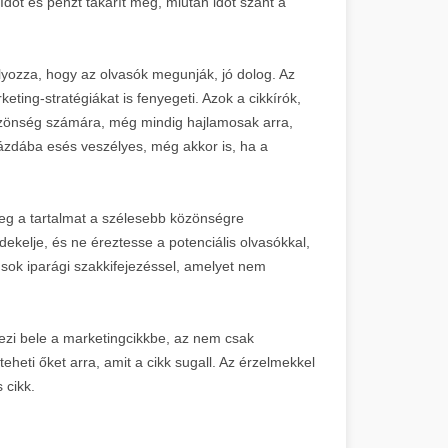
Időt és pénzt takarít meg, miután időt szánt a
yozza, hogy az olvasók megunják, jó dolog. Az
ting-stratégiákat is fenyegeti. Azok a cikkírók,
özönség számára, még mindig hajlamosak arra,
ázdába esés veszélyes, még akkor is, ha a
eg a tartalmat a szélesebb közönségre
dekelje, és ne éreztesse a potenciális olvasókkal,
l sok iparági szakkifejezéssel, amelyet nem
zi bele a marketingcikkbe, az nem csak
teheti őket arra, amit a cikk sugall. Az érzelmekkel
 cikk.