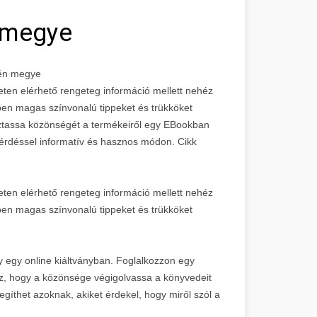
 megye
lén megye
eten elérhető rengeteg információ mellett nehéz
ben magas színvonalú tippeket és trükköket
ztassa közönségét a termékeiről egy EBookban
kérdéssel informatív és hasznos módon. Cikk
eten elérhető rengeteg információ mellett nehéz
ben magas színvonalú tippeket és trükköket
 egy online kiáltványban. Foglalkozzon egy
az, hogy a közönsége végigolvassa a könyvedeit
egíthet azoknak, akiket érdekel, hogy miről szól a