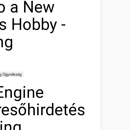
to a New
s Hobby -
ng
ng Ügynökség
Engine
resőhirdetés
ing