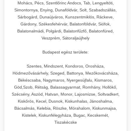
chef-iparikonyhagepek.hu
állítható vastagság beállítással.
Mohács, Pécs, Szentlőrinc Andocs, Tab, Lengyeltóti,
Simontornya, Enying, Dunaföldvár, Solt, Szabadszállás,
Kereskedelmi vákuumcsomagoló berendezések
kereskedelmi tésztakeverő
Sárbogárd, Dunaújváros, Kunszentmiklós, Ráckeve,
chef-iparikonyhagepek.hu
élelmiszerek tartósításához. Hosszabbítsa a
+
🎁 23. Vákuumfóliázó Gép
Gárdony, Székesfehérvár, Balatonföldvár, Siófok,
szavatossági időt és tartsa meg a termék
professzionális élelmiszer szeletelő
Balatonalmádi, Polgárdi, Balatonfűzfő, Balatonfüred,
frissességét.
Ipari vákuumfóliázó gépek professzionális
Veszprém, Sátoraljaújhely
élelmiszer-csomagolási műveletekhez.
+
🔥 24. Ipari Sütő és Gőzpároló
chef-iparikonyhagepek.hu
Hatékony lezárási és tartósítási megoldások.
Budapest egész területe:
Kereskedelmi légkeveréses sütők és gőzpárolók
vákuum lezáró berendezés
chef-iparikonyhagepek.hu
Szentes, Mindszent, Kondoros, Orosháza,
professzionális konyhák számára. Nagy
+
❄️ 25. Ipari Hűtőszekrény
Hódmezővásárhely, Szeged, Battonya, Mezőkovácsháza,
kapacitású sütő- és főzőberendezés precíz
kereskedelmi csomagoló gép
Békéscsaba, Nagymaros, Nyergesújfalu, Kismaros,
hőmérséklet-szabályozással.
Professzionális hűtőegységek és hűtőkamrák
Göd,Szob, Rétság, Balassagyarmat, Romhány, Hollókő,
kereskedelmi konyhák számára.
+
💧 26. Ipari Mosogatógép
Szécsény, Aszód, Hatvan, Monor, Lajosmizse, Soltvadkert,
chef-iparikonyhagepek.hu
Energiahatékony hűtési megoldások nagy
Kiskőrös, Kecel, Dusnok, Kiskunhalas, Jánoshalma,
kapacitással.
Kereskedelmi mosogatóberendezések nagy
kereskedelmi sütősütő
Bácsalmás, Kelebia, Röszke, Mórahalom, Kiskunmajsa,
forgalmú éttermi műveletekhez. Gyors tisztítási
Kistelek, Kiskunfélegyháza, Bugac, Kecskemét,
+
🧀 27. Ipari Sajtreszelő Gép
chef-iparikonyhagepek.hu
ciklusok fertőtlenítési képességekkel.
Tiszakécske