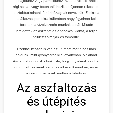
felhajtókhoz vagy parkolókhoz. Azt a területet, ahol a
régi aszfalt vagy beton találkozik az újonnan elkészített
aszfaltburkolattal, fenékhézagnak nevezzük. Ezekre a
találkozási pontokra különösen nagy figyelmet kell
fordítani a vízelvezetés munkálatainál. Miután
lefektették az aszfaltot és a fenékcsuklókat, a teljes
felületet simítják és tömörítik.
Ezennel készen is van az út, most már nincs más
dolgunk, mint gyönyörködni a látványban. A Sándor
Aszfaltnál gondoskodunk róla, hogy ügyfeleink valóban
örömmel nézzenek végig az elkészült munkán, és ez
az öröm még évek múltán is kitartson.
Az aszfaltozás
és útépítés