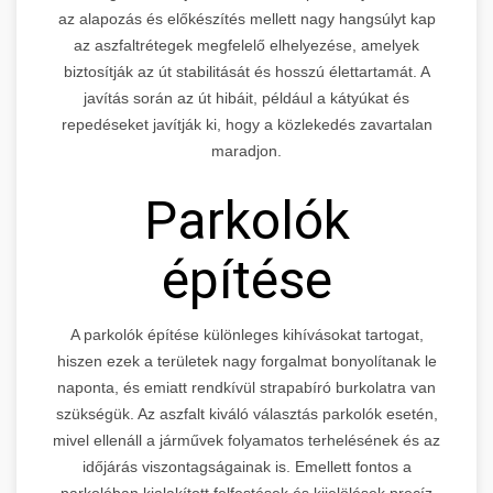
az alapozás és előkészítés mellett nagy hangsúlyt kap
az aszfaltrétegek megfelelő elhelyezése, amelyek
biztosítják az út stabilitását és hosszú élettartamát. A
javítás során az út hibáit, például a kátyúkat és
repedéseket javítják ki, hogy a közlekedés zavartalan
maradjon.
Parkolók
építése
A parkolók építése különleges kihívásokat tartogat,
hiszen ezek a területek nagy forgalmat bonyolítanak le
naponta, és emiatt rendkívül strapabíró burkolatra van
szükségük. Az aszfalt kiváló választás parkolók esetén,
mivel ellenáll a járművek folyamatos terhelésének és az
időjárás viszontagságainak is. Emellett fontos a
parkolóban kialakított felfestések és kijelölések precíz