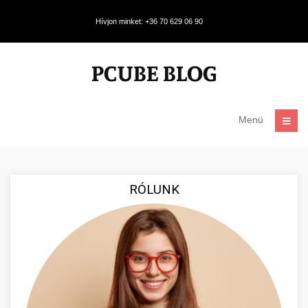
Hívjon minket: +36 70 629 06 90
Menü
RÓLUNK