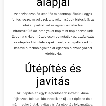
alapjai
Az aszfaltozás és útépítés mindennapi életünk egyik
fontos része, mivel ezek a tevékenységek biztosítják az
utakat, parkolókat és egyéb közlekedési
infrastruktúrákat, amelyeket nap mint nap használunk.
Ebben a cikkben részletesen bemutatjuk az aszfaltozás
és útépítés különféle aspektusait, a szolgáltatásoktól
kezdve a technológiákon át egészen a szabályozási
kérdésekig.
Útépítés és
javítás
Az útépítés az egyik legfontosabb infrastruktúra-
fejlesztési feladat. Ide tartozik az új utak építése és a
már meglévő utak javítása is. Az útépítés folyamatában