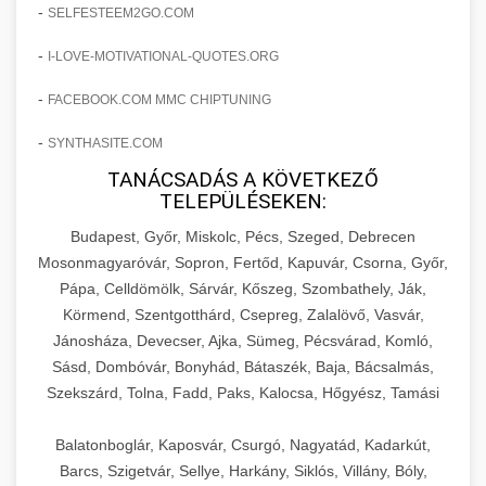
amelyek valós eredményeket hoznak.
-
SELFESTEEM2GO.COM
Teljes dokumentáció egy klinika átalakulási
-
I-LOVE-MOTIVATIONAL-QUOTES.ORG
szonyegtisztito.net
útjáról, bemutatva az utat a küzdő praxistól a
🎪 18. Szemhéjplasztika Iránti
+
virágzó vállalkozásig 150%-os növekedéssel.
marketing stratégiai tervrajz
Érdeklődés 150%-os Fokozása
-
FACEBOOK.COM MMC CHIPTUNING
-
szonyegtakaritas.org
SYNTHASITE.COM
Technikák és módszerek a páciensek
érdeklődésének és elkötelezettségének drámai
TANÁCSADÁS A KÖVETKEZŐ
klinika átalakulási történet
🎮 19. AI Google Ads és Meta
+
TELEPÜLÉSEKEN:
növeléséhez. Egy 150%-os fellendülési
Kampány Kezelés
esettanulmány gyakorlati betekintésekkel.
Budapest, Győr, Miskolc, Pécs, Szeged, Debrecen
Fejlett AI-alapú Google Ads és Meta hirdetési
Mosonmagyaróvár, Sopron, Fertőd, Kapuvár, Csorna, Győr,
weboldal-keszites.co
Pápa, Celldömölk, Sárvár, Kőszeg, Szombathely, Ják,
kampánykezelés. Optimalizálja hirdetési
+
🍞 20. Ipari Dagasztógép
Körmend, Szentgotthárd, Csepreg, Zalalövő, Vasvár,
költségvetését gépi tanulással és
elkötelezettség erősítési módszerek
Jánosháza, Devecser, Ajka, Sümeg, Pécsvárad, Komló,
automatizálással.
Professzionális ipari dagasztógépek és
Sásd, Dombóvár, Bonyhád, Bátaszék, Baja, Bácsalmás,
tésztakeverő gépek pékségek és kereskedelmi
+
🔪 21. Ipari Szeletelőgép
Szekszárd, Tolna, Fadd, Paks, Kalocsa, Hőgyész, Tamási
aikampany.hu
AI hirdetési automatizálás
konyhák számára. Masszív konstrukció
megbízható teljesítményhez.
Ipari hús- és sajtszeletelő gépek professzionális
Balatonboglár, Kaposvár, Csurgó, Nagyatád, Kadarkút,
élelmiszer-előkészítéshez. Precíziós vágás
Barcs, Szigetvár, Sellye, Harkány, Siklós, Villány, Bóly,
+
📦 22. Vákuumozó Gép