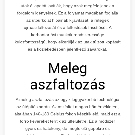
utak állapotát javítják, hogy azok megfeleljenek a
forgalom igényeinek. Ez a folyamat magában foglalja
az útburkolat hibáinak kijavítását, a rétegek
újraaszfaltozását és a felfestések frissítését. A
karbantartási munkák rendszeressége
kulcsfontosságú, hogy elkerüljék az utak túlzott kopását
és a közlekedésben jelentkező zavarokat.
Meleg
aszfaltozás
A meleg aszfaltozás az egyik leggyakoribb technológia
az útépítés során. Az aszfaltot magas hőmérsékleten,
általában 140-180 Celsius fokon készítik elő, majd ezt a
forró keveréket terítik az útfelületre. Ez a módszer
gyors és hatékony, de megfelelő gépekre és