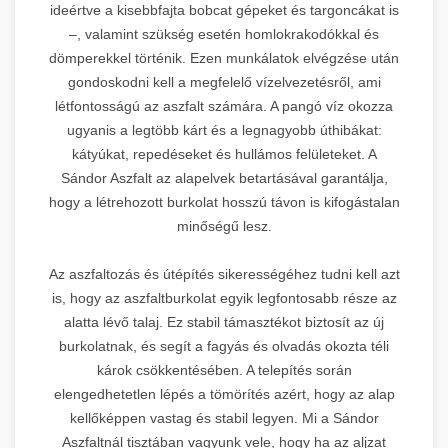
ideértve a kisebbfajta bobcat gépeket és targoncákat is
–, valamint szükség esetén homlokrakodókkal és
dömperekkel történik. Ezen munkálatok elvégzése után
gondoskodni kell a megfelelő vízelvezetésről, ami
létfontosságú az aszfalt számára. A pangó víz okozza
ugyanis a legtöbb kárt és a legnagyobb úthibákat:
kátyúkat, repedéseket és hullámos felületeket. A
Sándor Aszfalt az alapelvek betartásával garantálja,
hogy a létrehozott burkolat hosszú távon is kifogástalan
minőségű lesz.
Az aszfaltozás és útépítés sikerességéhez tudni kell azt
is, hogy az aszfaltburkolat egyik legfontosabb része az
alatta lévő talaj. Ez stabil támasztékot biztosít az új
burkolatnak, és segít a fagyás és olvadás okozta téli
károk csökkentésében. A telepítés során
elengedhetetlen lépés a tömörítés azért, hogy az alap
kellőképpen vastag és stabil legyen. Mi a Sándor
Aszfaltnál tisztában vagyunk vele, hogy ha az aljzat