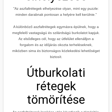
"Az aszfaltrétegek elhelyezése olyan, mint egy puzzle:
minden darabnak pontosan a helyére kell kerülnie."
A különböző aszfaltrétegek egymásra épülnek, hogy a
megfelelő vastagságú és szilárdságú burkolatot kapjuk.
Az elsődleges cél, hogy az útfelület ellenálljon a
forgalom és az időjárás okozta terheléseknek,
miközben sima és biztonságos közlekedési lehetőséget
biztosít.
Útburkolati
rétegek
tömörítése
Az aszfaltrétegek lerakása után következik a tömörítés,