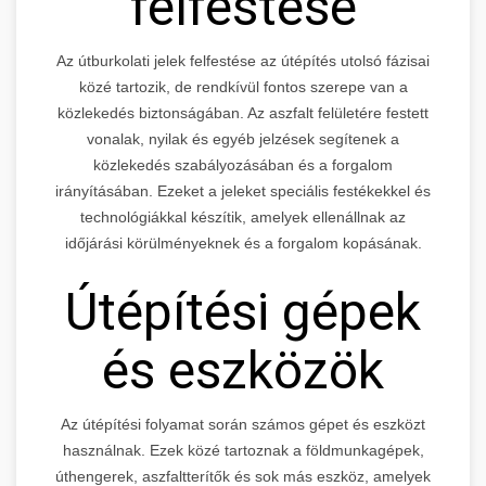
felfestése
Az útburkolati jelek felfestése az útépítés utolsó fázisai
közé tartozik, de rendkívül fontos szerepe van a
közlekedés biztonságában. Az aszfalt felületére festett
vonalak, nyilak és egyéb jelzések segítenek a
közlekedés szabályozásában és a forgalom
irányításában. Ezeket a jeleket speciális festékekkel és
technológiákkal készítik, amelyek ellenállnak az
időjárási körülményeknek és a forgalom kopásának.
Útépítési gépek
és eszközök
Az útépítési folyamat során számos gépet és eszközt
használnak. Ezek közé tartoznak a földmunkagépek,
úthengerek, aszfaltterítők és sok más eszköz, amelyek