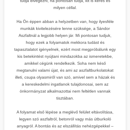
tudja elvégezni, ha pontosan tudja, kit is keres és
milyen céllal.
Ha Ön éppen abban a helyzetben van, hogy ilyesféle
munkák kivitelezésére lenne szüksége, a Sándor
Aszfaltnál a legjobb helyen jár. Mi pontosan tudjuk,
hogy ezek a folyamatok mekkora tudást és
tapasztalatot igényelnek, ezért most megpróbálunk egy
kis betekintést nyújtani mindazokba az ismeretekbe,
amikkel cégünk rendelkezik. Soha nem késő
megtanulni valami újat, és ami az aszfaltburkolatokat
illeti, csupa olyasmiről van szó, amivel sem a házak és
a kereskedelmi ingatlanok tulajdonosai, sem az
önkormányzat alkalmazottai nem feltétlen vannak
tisztában.
A folyamat első lépése a meglévő felület eltávolítása,
legyen szó aszfaltról, betonról vagy más útburkoló
anyagról. A bontás és az elszállítás nehézgépekkel –