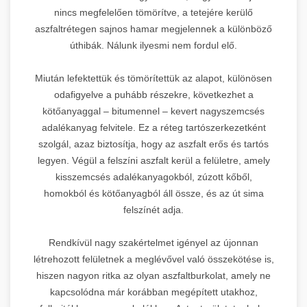
nincs megfelelően tömörítve, a tetejére kerülő
aszfaltrétegen sajnos hamar megjelennek a különböző
úthibák. Nálunk ilyesmi nem fordul elő.
Miután lefektettük és tömörítettük az alapot, különösen
odafigyelve a puhább részekre, következhet a
kötőanyaggal – bitumennel – kevert nagyszemcsés
adalékanyag felvitele. Ez a réteg tartószerkezetként
szolgál, azaz biztosítja, hogy az aszfalt erős és tartós
legyen. Végül a felszíni aszfalt kerül a felületre, amely
kisszemcsés adalékanyagokból, zúzott kőből,
homokból és kötőanyagból áll össze, és az út sima
felszínét adja.
Rendkívül nagy szakértelmet igényel az újonnan
létrehozott felületnek a meglévővel való összekötése is,
hiszen nagyon ritka az olyan aszfaltburkolat, amely ne
kapcsolódna már korábban megépített utakhoz,