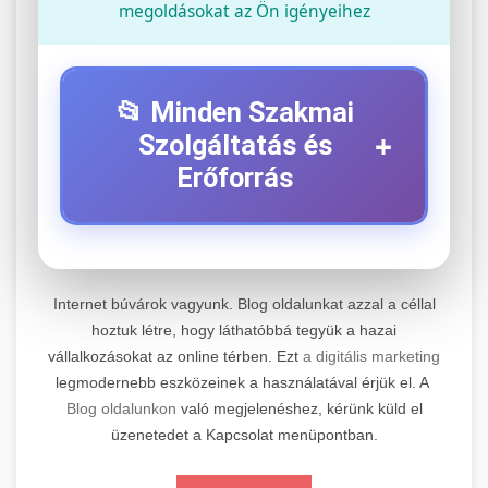
megoldásokat az Ön igényeihez
📂 Minden Szakmai
+
Szolgáltatás és
Erőforrás
⚡ 1. Legjobb Elektromos Roller
+
Szerviz
Internet búvárok vagyunk. Blog oldalunkat azzal a céllal
Professzionális elektromos roller javítási és
hoztuk létre, hogy láthatóbbá tegyük a hazai
vállalkozásokat az online térben. Ezt
a digitális marketing
karbantartási szolgáltatások. Szakértő
📊 2. Online Marketing
+
legmodernebb eszközeinek a használatával érjük el. A
technikusaink minőségi szervízt nyújtanak
Ügynökség
Blog oldalunkon
való megjelenéshez, kérünk küld el
minden jelentős márkához és modellhez.
üzenetedet a Kapcsolat menüpontban.
Átfogó online marketing szolgáltatások,
Szervizközpont Látogatása
beleértve a SEO-t, közösségi média kezelést és
+
🛴 3. Legjobb Elektromos Roller