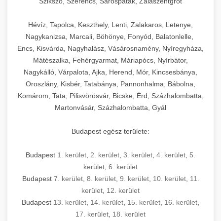
Szikszó, Szerencs, Sárospatak, Zalaszentgrót
Hévíz, Tapolca, Keszthely, Lenti, Zalakaros, Letenye,
Nagykanizsa, Marcali, Böhönye, Fonyód, Balatonlelle,
Encs, Kisvárda, Nagyhalász, Vásárosnamény, Nyíregyháza,
Mátészalka, Fehérgyarmat, Máriapócs, Nyírbátor,
Nagykálló, Várpalota, Ajka, Herend, Mór, Kincsesbánya,
Oroszlány, Kisbér, Tatabánya, Pannonhalma, Bábolna,
Komárom, Tata, Pilisvörösvár, Bicske, Érd, Százhalombatta,
Martonvásár, Százhalombatta, Gyál
Budapest egész területe:
Budapest
1. kerület
,
2. kerület
,
3. kerület
,
4. kerület
,
5.
kerület
,
6. kerület
Budapest
7. kerület
,
8. kerület
,
9. kerület
,
10. kerület
,
11.
kerület
,
12. kerület
Budapest
13. kerület
,
14. kerület
,
15. kerület
,
16. kerület
,
17. kerület
,
18. kerület