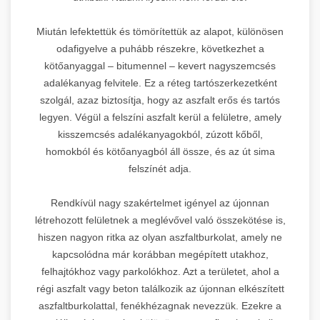
Miután lefektettük és tömörítettük az alapot, különösen
odafigyelve a puhább részekre, következhet a
kötőanyaggal – bitumennel – kevert nagyszemcsés
adalékanyag felvitele. Ez a réteg tartószerkezetként
szolgál, azaz biztosítja, hogy az aszfalt erős és tartós
legyen. Végül a felszíni aszfalt kerül a felületre, amely
kisszemcsés adalékanyagokból, zúzott kőből,
homokból és kötőanyagból áll össze, és az út sima
felszínét adja.
Rendkívül nagy szakértelmet igényel az újonnan
létrehozott felületnek a meglévővel való összekötése is,
hiszen nagyon ritka az olyan aszfaltburkolat, amely ne
kapcsolódna már korábban megépített utakhoz,
felhajtókhoz vagy parkolókhoz. Azt a területet, ahol a
régi aszfalt vagy beton találkozik az újonnan elkészített
aszfaltburkolattal, fenékhézagnak nevezzük. Ezekre a