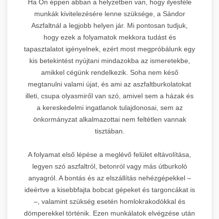
Ha Ön éppen abban a helyzetben van, hogy ilyesféle
munkák kivitelezésére lenne szüksége, a Sándor
Aszfaltnál a legjobb helyen jár. Mi pontosan tudjuk,
hogy ezek a folyamatok mekkora tudást és
tapasztalatot igényelnek, ezért most megpróbálunk egy
kis betekintést nyújtani mindazokba az ismeretekbe,
amikkel cégünk rendelkezik. Soha nem késő
megtanulni valami újat, és ami az aszfaltburkolatokat
illeti, csupa olyasmiről van szó, amivel sem a házak és
a kereskedelmi ingatlanok tulajdonosai, sem az
önkormányzat alkalmazottai nem feltétlen vannak
tisztában.
A folyamat első lépése a meglévő felület eltávolítása,
legyen szó aszfaltról, betonról vagy más útburkoló
anyagról. A bontás és az elszállítás nehézgépekkel –
ideértve a kisebbfajta bobcat gépeket és targoncákat is
–, valamint szükség esetén homlokrakodókkal és
dömperekkel történik. Ezen munkálatok elvégzése után