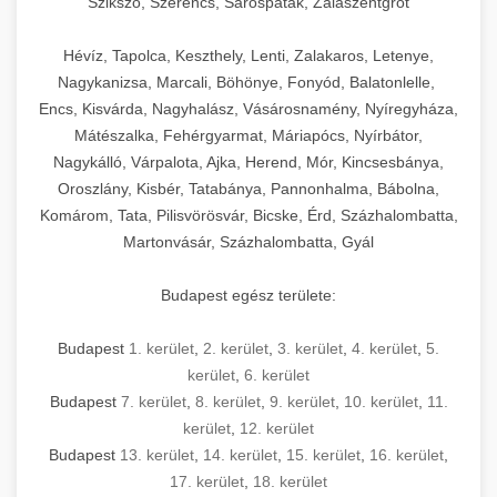
Szikszó, Szerencs, Sárospatak, Zalaszentgrót
Hévíz, Tapolca, Keszthely, Lenti, Zalakaros, Letenye,
Nagykanizsa, Marcali, Böhönye, Fonyód, Balatonlelle,
Encs, Kisvárda, Nagyhalász, Vásárosnamény, Nyíregyháza,
Mátészalka, Fehérgyarmat, Máriapócs, Nyírbátor,
Nagykálló, Várpalota, Ajka, Herend, Mór, Kincsesbánya,
Oroszlány, Kisbér, Tatabánya, Pannonhalma, Bábolna,
Komárom, Tata, Pilisvörösvár, Bicske, Érd, Százhalombatta,
Martonvásár, Százhalombatta, Gyál
Budapest egész területe:
Budapest
1. kerület
,
2. kerület
,
3. kerület
,
4. kerület
,
5.
kerület
,
6. kerület
Budapest
7. kerület
,
8. kerület
,
9. kerület
,
10. kerület
,
11.
kerület
,
12. kerület
Budapest
13. kerület
,
14. kerület
,
15. kerület
,
16. kerület
,
17. kerület
,
18. kerület