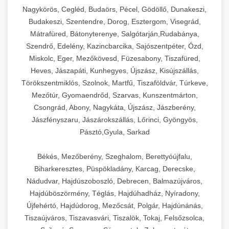
Ipari sajtreszelők és aprítógépek kereskedelmi
kereskedelmi hűtőegység
Nagykörös, Cegléd, Budaörs, Pécel, Gödöllő, Dunakeszi,
chef-iparikonyhagepek.hu
élelmiszer-előkészítéshez. Különböző reszelési
🍳 28. Nagykonyhai
Budakeszi, Szentendre, Dorog, Esztergom, Visegrád,
+
méretek különböző alkalmazásokhoz.
kereskedelmi mosogatógép
Berendezések
Mátrafüred, Bátonyterenye, Salgótarján,Rudabánya,
Szendrő, Edelény, Kazincbarcika, Sajószentpéter, Ózd,
chef-iparikonyhagepek.hu
Teljes körű nagykonyhai berendezések és
Miskolc, Eger, Mezőkövesd, Füzesabony, Tiszafüred,
professzionális vendéglátóipari kellékek.
Heves, Jászapáti, Kunhegyes, Újszász, Kisújszállás,
kereskedelmi sajtreszelő
Minden, ami szükséges éttermi és catering
Törökszentmiklós, Szolnok, Martfű, Tiszaföldvár, Túrkeve,
műveletekhez.
Mezőtúr, Gyomaendrőd, Szarvas, Kunszentmárton,
Csongrád, Abony, Nagykáta, Újszász, Jászberény,
chef-iparikonyhagepek.hu
Jászfényszaru, Jászárokszállás, Lőrinci, Gyöngyös,
Pásztó,Gyula, Sarkad
kereskedelmi konyhai megoldások
Békés, Mezőberény, Szeghalom, Berettyóújfalu,
Biharkeresztes, Püspökladány, Karcag, Derecske,
Nádudvar, Hajdúszoboszló, Debrecen, Balmazújváros,
Hajdúböszörmény, Téglás, Hajdúhadház, Nyíradony,
Újfehértó, Hajdúdorog, Mezőcsát, Polgár, Hajdúnánás,
Tiszaújváros, Tiszavasvári, Tiszalök, Tokaj, Felsőzsolca,