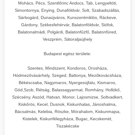
chef-iparikonyhagepek.hu
állítható vastagság beállítással.
Mohács, Pécs, Szentlőrinc Andocs, Tab, Lengyeltóti,
Simontornya, Enying, Dunaföldvár, Solt, Szabadszállás,
Kereskedelmi vákuumcsomagoló berendezések
kereskedelmi tésztakeverő
Sárbogárd, Dunaújváros, Kunszentmiklós, Ráckeve,
chef-iparikonyhagepek.hu
élelmiszerek tartósításához. Hosszabbítsa a
+
🎁 23. Vákuumfóliázó Gép
Gárdony, Székesfehérvár, Balatonföldvár, Siófok,
szavatossági időt és tartsa meg a termék
professzionális élelmiszer szeletelő
Balatonalmádi, Polgárdi, Balatonfűzfő, Balatonfüred,
frissességét.
Ipari vákuumfóliázó gépek professzionális
Veszprém, Sátoraljaújhely
élelmiszer-csomagolási műveletekhez.
+
🔥 24. Ipari Sütő és Gőzpároló
chef-iparikonyhagepek.hu
Hatékony lezárási és tartósítási megoldások.
Budapest egész területe:
Kereskedelmi légkeveréses sütők és gőzpárolók
vákuum lezáró berendezés
chef-iparikonyhagepek.hu
Szentes, Mindszent, Kondoros, Orosháza,
professzionális konyhák számára. Nagy
+
❄️ 25. Ipari Hűtőszekrény
Hódmezővásárhely, Szeged, Battonya, Mezőkovácsháza,
kapacitású sütő- és főzőberendezés precíz
kereskedelmi csomagoló gép
Békéscsaba, Nagymaros, Nyergesújfalu, Kismaros,
hőmérséklet-szabályozással.
Professzionális hűtőegységek és hűtőkamrák
Göd,Szob, Rétság, Balassagyarmat, Romhány, Hollókő,
kereskedelmi konyhák számára.
+
💧 26. Ipari Mosogatógép
Szécsény, Aszód, Hatvan, Monor, Lajosmizse, Soltvadkert,
chef-iparikonyhagepek.hu
Energiahatékony hűtési megoldások nagy
Kiskőrös, Kecel, Dusnok, Kiskunhalas, Jánoshalma,
kapacitással.
Kereskedelmi mosogatóberendezések nagy
kereskedelmi sütősütő
Bácsalmás, Kelebia, Röszke, Mórahalom, Kiskunmajsa,
forgalmú éttermi műveletekhez. Gyors tisztítási
Kistelek, Kiskunfélegyháza, Bugac, Kecskemét,
+
🧀 27. Ipari Sajtreszelő Gép
chef-iparikonyhagepek.hu
ciklusok fertőtlenítési képességekkel.
Tiszakécske