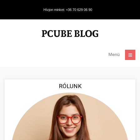
Hívjon minket: +36 70 629 06 90
Menü
RÓLUNK