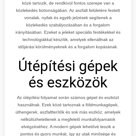
közé tartozik, de rendkívül fontos szerepe van a
közlekedés biztonságában. Az aszfalt felületére festett
vonalak, nyilak és egyéb jelzések segítenek a
közlekedés szabályozásában és a forgalom
irányításában. Ezeket a jeleket speciális festékekkel és
technológiákkal készítik, amelyek ellenállnak az
időjárási körülményeknek és a forgalom kopásának.
Útépítési gépek
és eszközök
Az útépítési folyamat során számos gépet és eszközt
használnak. Ezek közé tartoznak a földmunkagépek,
úthengerek, aszfaltterítők és sok más eszköz, amelyek
nélkülözhetetlenek a megfelelő munkafolyamatok
elvégzéséhez. A modern gépek lehetővé teszik a
pontos és gyors munkát, így az utak minősége és