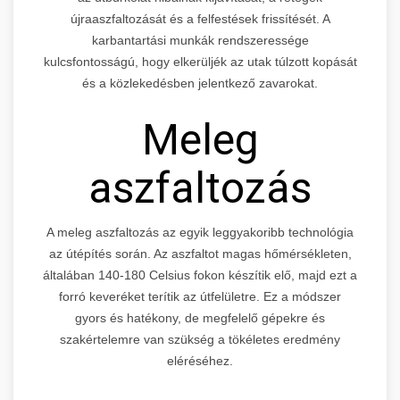
újraaszfaltozását és a felfestések frissítését. A
karbantartási munkák rendszeressége
kulcsfontosságú, hogy elkerüljék az utak túlzott kopását
és a közlekedésben jelentkező zavarokat.
Meleg
aszfaltozás
A meleg aszfaltozás az egyik leggyakoribb technológia
az útépítés során. Az aszfaltot magas hőmérsékleten,
általában 140-180 Celsius fokon készítik elő, majd ezt a
forró keveréket terítik az útfelületre. Ez a módszer
gyors és hatékony, de megfelelő gépekre és
szakértelemre van szükség a tökéletes eredmény
eléréséhez.