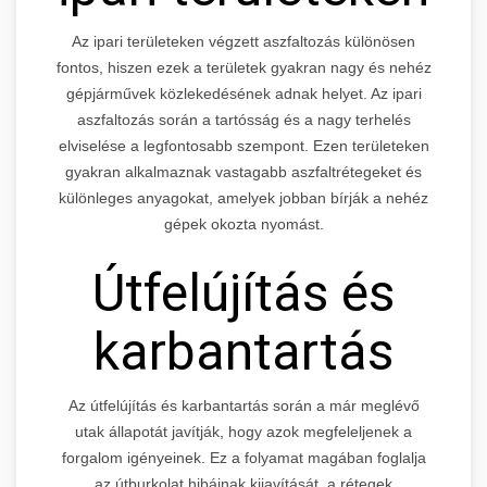
Az ipari területeken végzett aszfaltozás különösen
fontos, hiszen ezek a területek gyakran nagy és nehéz
gépjárművek közlekedésének adnak helyet. Az ipari
aszfaltozás során a tartósság és a nagy terhelés
elviselése a legfontosabb szempont. Ezen területeken
gyakran alkalmaznak vastagabb aszfaltrétegeket és
különleges anyagokat, amelyek jobban bírják a nehéz
gépek okozta nyomást.
Útfelújítás és
karbantartás
Az útfelújítás és karbantartás során a már meglévő
utak állapotát javítják, hogy azok megfeleljenek a
forgalom igényeinek. Ez a folyamat magában foglalja
az útburkolat hibáinak kijavítását, a rétegek