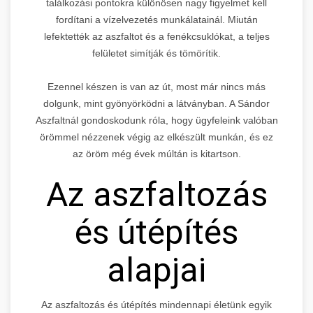
találkozási pontokra különösen nagy figyelmet kell
fordítani a vízelvezetés munkálatainál. Miután
lefektették az aszfaltot és a fenékcsuklókat, a teljes
felületet simítják és tömörítik.
Ezennel készen is van az út, most már nincs más
dolgunk, mint gyönyörködni a látványban. A Sándor
Aszfaltnál gondoskodunk róla, hogy ügyfeleink valóban
örömmel nézzenek végig az elkészült munkán, és ez
az öröm még évek múltán is kitartson.
Az aszfaltozás
és útépítés
alapjai
Az aszfaltozás és útépítés mindennapi életünk egyik