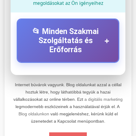
megoldásokat az Ön igényeihez
📂 Minden Szakmai
+
Szolgáltatás és
Erőforrás
⚡ 1. Legjobb Elektromos Roller
+
Szerviz
Internet búvárok vagyunk. Blog oldalunkat azzal a céllal
Professzionális elektromos roller javítási és
hoztuk létre, hogy láthatóbbá tegyük a hazai
vállalkozásokat az online térben. Ezt
a digitális marketing
karbantartási szolgáltatások. Szakértő
📊 2. Online Marketing
+
legmodernebb eszközeinek a használatával érjük el. A
technikusaink minőségi szervízt nyújtanak
Ügynökség
Blog oldalunkon
való megjelenéshez, kérünk küld el
minden jelentős márkához és modellhez.
üzenetedet a Kapcsolat menüpontban.
Átfogó online marketing szolgáltatások,
Szervizközpont Látogatása
beleértve a SEO-t, közösségi média kezelést és
+
🛴 3. Legjobb Elektromos Roller