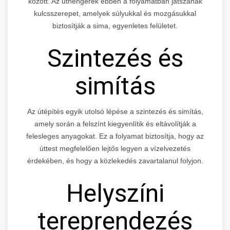
között. Az úthengerek ebben a folyamatban játszanak
kulcsszerepet, amelyek súlyukkal és mozgásukkal
biztosítják a sima, egyenletes felületet.
Szintezés és
simítás
Az útépítés egyik utolsó lépése a szintezés és simítás,
amely során a felszínt kiegyenlítik és eltávolítják a
felesleges anyagokat. Ez a folyamat biztosítja, hogy az
úttest megfelelően lejtős legyen a vízelvezetés
érdekében, és hogy a közlekedés zavartalanul folyjon.
Helyszíni
tereprendezés