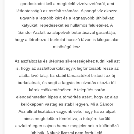
gondoskodni kell a megfelelő vízelvezetésről, ami
létfontosságú az aszfalt számára. A pangó víz okozza
ugyanis a legtöbb kárt és a legnagyobb úthibákat:
kátyúkat, repedéseket és hullámos felületeket. A
Sándor Aszfalt az alapelvek betartásával garantálja,
hogy a létrehozott burkolat hosszú távon is kifogástalan
minőségű lesz.
Az aszfaltozás és útépítés sikerességéhez tudni kell azt
is, hogy az aszfaltburkolat egyik legfontosabb része az
alatta lévő talaj. Ez stabil támasztékot biztosít az új
burkolatnak, és segít a fagyás és olvadás okozta téli
károk csökkentésében. A telepítés során
elengedhetetlen lépés a tömörítés azért, hogy az alap
kellőképpen vastag és stabil legyen. Mi a Sándor
Aszfaltnál tisztában vagyunk vele, hogy ha az aljzat
nincs megfelelően tömörítve, a tetejére kerülő
aszfaltrétegen sajnos hamar megjelennek a különböző
úthibák. Nálunk ilyesmi nem fordul elő.