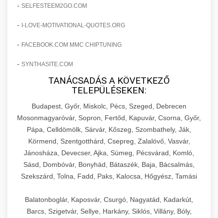
amelyek valós eredményeket hoznak.
-
SELFESTEEM2GO.COM
Teljes dokumentáció egy klinika átalakulási
-
I-LOVE-MOTIVATIONAL-QUOTES.ORG
szonyegtisztito.net
útjáról, bemutatva az utat a küzdő praxistól a
🎪 18. Szemhéjplasztika Iránti
+
virágzó vállalkozásig 150%-os növekedéssel.
marketing stratégiai tervrajz
Érdeklődés 150%-os Fokozása
-
FACEBOOK.COM MMC CHIPTUNING
-
szonyegtakaritas.org
SYNTHASITE.COM
Technikák és módszerek a páciensek
érdeklődésének és elkötelezettségének drámai
TANÁCSADÁS A KÖVETKEZŐ
klinika átalakulási történet
🎮 19. AI Google Ads és Meta
+
TELEPÜLÉSEKEN:
növeléséhez. Egy 150%-os fellendülési
Kampány Kezelés
esettanulmány gyakorlati betekintésekkel.
Budapest, Győr, Miskolc, Pécs, Szeged, Debrecen
Fejlett AI-alapú Google Ads és Meta hirdetési
Mosonmagyaróvár, Sopron, Fertőd, Kapuvár, Csorna, Győr,
weboldal-keszites.co
Pápa, Celldömölk, Sárvár, Kőszeg, Szombathely, Ják,
kampánykezelés. Optimalizálja hirdetési
+
🍞 20. Ipari Dagasztógép
Körmend, Szentgotthárd, Csepreg, Zalalövő, Vasvár,
költségvetését gépi tanulással és
elkötelezettség erősítési módszerek
Jánosháza, Devecser, Ajka, Sümeg, Pécsvárad, Komló,
automatizálással.
Professzionális ipari dagasztógépek és
Sásd, Dombóvár, Bonyhád, Bátaszék, Baja, Bácsalmás,
tésztakeverő gépek pékségek és kereskedelmi
+
🔪 21. Ipari Szeletelőgép
Szekszárd, Tolna, Fadd, Paks, Kalocsa, Hőgyész, Tamási
aikampany.hu
AI hirdetési automatizálás
konyhák számára. Masszív konstrukció
megbízható teljesítményhez.
Ipari hús- és sajtszeletelő gépek professzionális
Balatonboglár, Kaposvár, Csurgó, Nagyatád, Kadarkút,
élelmiszer-előkészítéshez. Precíziós vágás
Barcs, Szigetvár, Sellye, Harkány, Siklós, Villány, Bóly,
+
📦 22. Vákuumozó Gép