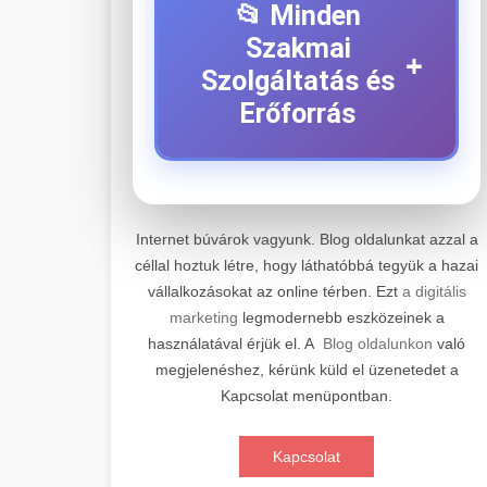
📂 Minden
Szakmai
+
Szolgáltatás és
Erőforrás
⚡ 1. Legjobb Elektromos
+
Roller Szerviz
Internet búvárok vagyunk. Blog oldalunkat azzal a
céllal hoztuk létre, hogy láthatóbbá tegyük a hazai
Professzionális elektromos roller
vállalkozásokat az online térben. Ezt
a digitális
javítási és karbantartási szolgáltatások.
📊 2. Online Marketing
+
marketing
legmodernebb eszközeinek a
Szakértő technikusaink minőségi
Ügynökség
használatával érjük el. A
Blog oldalunkon
való
szervízt nyújtanak minden jelentős
megjelenéshez, kérünk küld el üzenetedet a
márkához és modellhez.
Átfogó online marketing
Kapcsolat menüpontban.
szolgáltatások, beleértve a SEO-t,
🛴 3. Legjobb
+
Szervizközpont Látogatása
közösségi média kezelést és digitális
Elektromos Roller
Kapcsolat
hirdetéseket. Növekedés elérése
roller javítószerviz