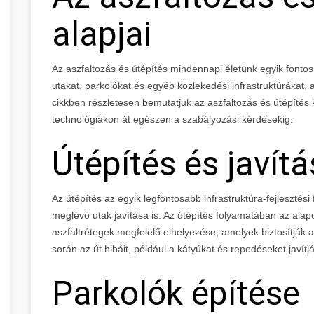
alapjai
Az aszfaltozás és útépítés mindennapi életünk egyik fontos
utakat, parkolókat és egyéb közlekedési infrastruktúrákat
cikkben részletesen bemutatjuk az aszfaltozás és útépítés k
technológiákon át egészen a szabályozási kérdésekig.
Útépítés és javítá
Az útépítés az egyik legfontosabb infrastruktúra-fejlesztési 
meglévő utak javítása is. Az útépítés folyamatában az alap
aszfaltrétegek megfelelő elhelyezése, amelyek biztosítják az
során az út hibáit, például a kátyúkat és repedéseket javít
Parkolók építése