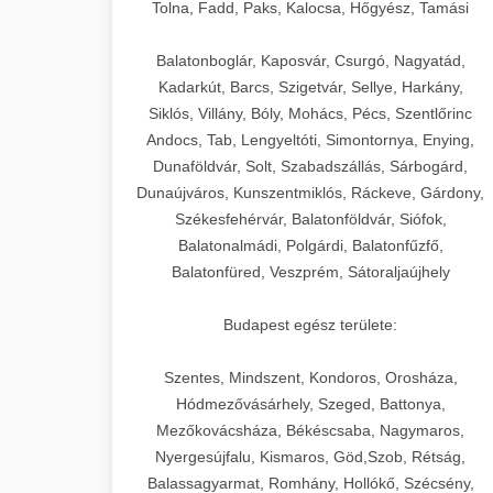
+
🍞 20. Ipari Dagasztógép
Tolna, Fadd, Paks, Kalocsa, Hőgyész, Tamási
weboldal-keszites.co
Optimalizálja hirdetési költségvetését
gépi tanulással és automatizálással.
Professzionális ipari dagasztógépek és
elkötelezettség erősítési módszerek
Balatonboglár, Kaposvár, Csurgó, Nagyatád,
tésztakeverő gépek pékségek és
+
Kadarkút, Barcs, Szigetvár, Sellye, Harkány,
🔪 21. Ipari Szeletelőgép
aikampany.hu
kereskedelmi konyhák számára.
Siklós, Villány, Bóly, Mohács, Pécs, Szentlőrinc
Masszív konstrukció megbízható
Andocs, Tab, Lengyeltóti, Simontornya, Enying,
Ipari hús- és sajtszeletelő gépek
AI hirdetési automatizálás
teljesítményhez.
Dunaföldvár, Solt, Szabadszállás, Sárbogárd,
professzionális élelmiszer-
+
📦 22. Vákuumozó Gép
Dunaújváros, Kunszentmiklós, Ráckeve, Gárdony,
előkészítéshez. Precíziós vágás
Székesfehérvár, Balatonföldvár, Siófok,
chef-iparikonyhagepek.hu
állítható vastagság beállítással.
Kereskedelmi vákuumcsomagoló
Balatonalmádi, Polgárdi, Balatonfűzfő,
berendezések élelmiszerek
kereskedelmi tésztakeverő
🎁 23. Vákuumfóliázó
Balatonfüred, Veszprém, Sátoraljaújhely
+
chef-iparikonyhagepek.hu
tartósításához. Hosszabbítsa a
Gép
szavatossági időt és tartsa meg a
professzionális élelmiszer szeletelő
Budapest egész területe:
termék frissességét.
Ipari vákuumfóliázó gépek
professzionális élelmiszer-csomagolási
Szentes, Mindszent, Kondoros, Orosháza,
🔥 24. Ipari Sütő és
+
chef-iparikonyhagepek.hu
műveletekhez. Hatékony lezárási és
Hódmezővásárhely, Szeged, Battonya,
Gőzpároló
Mezőkovácsháza, Békéscsaba, Nagymaros,
tartósítási megoldások.
vákuum lezáró berendezés
Nyergesújfalu, Kismaros, Göd,Szob, Rétság,
Kereskedelmi légkeveréses sütők és
Balassagyarmat, Romhány, Hollókő, Szécsény,
chef-iparikonyhagepek.hu
gőzpárolók professzionális konyhák