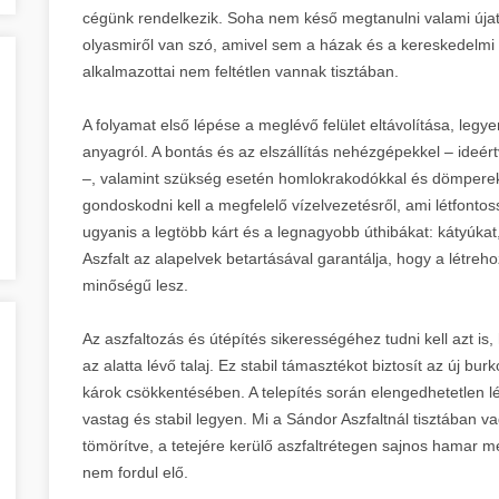
cégünk rendelkezik. Soha nem késő megtanulni valami újat, 
olyasmiről van szó, amivel sem a házak és a kereskedelmi
alkalmazottai nem feltétlen vannak tisztában.
A folyamat első lépése a meglévő felület eltávolítása, legy
anyagról. A bontás és az elszállítás nehézgépekkel – ideér
–, valamint szükség esetén homlokrakodókkal és dömperek
gondoskodni kell a megfelelő vízelvezetésről, ami létfonto
ugyanis a legtöbb kárt és a legnagyobb úthibákat: kátyúkat
Aszfalt az alapelvek betartásával garantálja, hogy a létreho
minőségű lesz.
Az aszfaltozás és útépítés sikerességéhez tudni kell azt is
az alatta lévő talaj. Ez stabil támasztékot biztosít az új bur
károk csökkentésében. A telepítés során elengedhetetlen l
vastag és stabil legyen. Mi a Sándor Aszfaltnál tisztában v
tömörítve, a tetejére kerülő aszfaltrétegen sajnos hamar m
nem fordul elő.