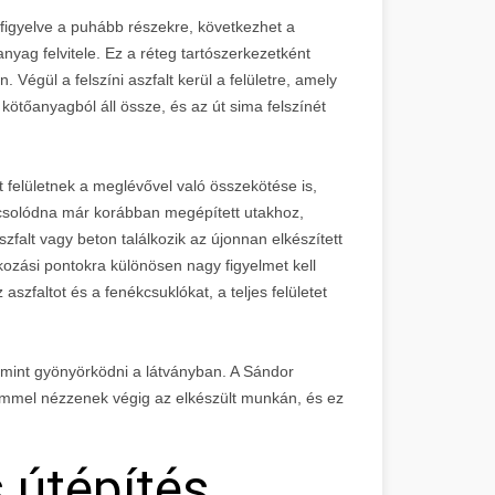
afigyelve a puhább részekre, következhet a
ag felvitele. Ez a réteg tartószerkezetként
n. Végül a felszíni aszfalt kerül a felületre, amely
ötőanyagból áll össze, és az út sima felszínét
 felületnek a meglévővel való összekötése is,
pcsolódna már korábban megépített utakhoz,
szfalt vagy beton találkozik az újonnan elkészített
kozási pontokra különösen nagy figyelmet kell
 aszfaltot és a fenékcsuklókat, a teljes felületet
 mint gyönyörködni a látványban. A Sándor
ömmel nézzenek végig az elkészült munkán, és ez
 útépítés