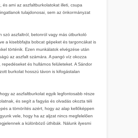
és ami az aszfaltburkolatokat illeti, csupa
 ingatlanok tulajdonosai, sem az önkormányzat
en szó aszfaltról, betonról vagy más útburkoló
tve a kisebbfajta bobcat gépeket és targoncákat is
kel történik. Ezen munkálatok elvégzése után
sságú az aszfalt számára. A pangó víz okozza
, repedéseket és hullámos felületeket. A Sándor
zott burkolat hosszú távon is kifogástalan
, hogy az aszfaltburkolat egyik legfontosabb része
kolatnak, és segít a fagyás és olvadás okozta téli
épés a tömörítés azért, hogy az alap kellőképpen
agyunk vele, hogy ha az aljzat nincs megfelelően
egjelennek a különböző úthibák. Nálunk ilyesmi