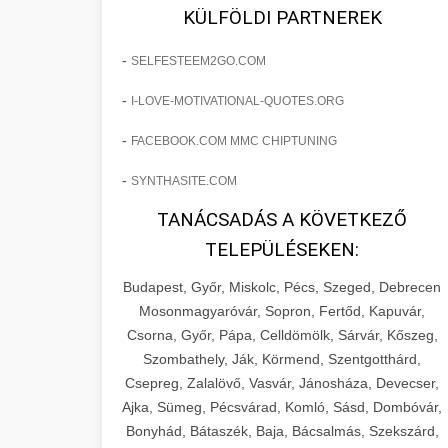
fejlesztések révén a kozmetikai
os Növekedést
KÜLFÖLDI PARTNEREK
sebészeti praxisban.
Lépésről lépésre marketing tervrajz,
-
SELFESTEEM2GO.COM
amely 150%-os növekedést
brikettgyartas.com
📋 17. Egy Klinika 150%-
-
I-LOVE-MOTIVATIONAL-QUOTES.ORG
eredményezett. Ismerje meg a
+
os Növekedésének
páciensszám növekedés
taktikákat, csatornákat és stratégiákat,
Története
-
FACEBOOK.COM MMC CHIPTUNING
amelyek valós eredményeket hoznak.
Teljes dokumentáció egy klinika
-
SYNTHASITE.COM
átalakulási útjáról, bemutatva az utat a
szonyegtisztito.net
🎪 18. Szemhéjplasztika
TANÁCSADÁS A KÖVETKEZŐ
küzdő praxistól a virágzó vállalkozásig
+
Iránti Érdeklődés 150%-
marketing stratégiai tervrajz
TELEPÜLÉSEKEN:
150%-os növekedéssel.
os Fokozása
Budapest, Győr, Miskolc, Pécs, Szeged, Debrecen
Technikák és módszerek a páciensek
szonyegtakaritas.org
Mosonmagyaróvár, Sopron, Fertőd, Kapuvár,
érdeklődésének és elkötelezettségének
Csorna, Győr, Pápa, Celldömölk, Sárvár, Kőszeg,
klinika átalakulási történet
🎮 19. AI Google Ads és
+
drámai növeléséhez. Egy 150%-os
Szombathely, Ják, Körmend, Szentgotthárd,
Meta Kampány Kezelés
Csepreg, Zalalövő, Vasvár, Jánosháza, Devecser,
fellendülési esettanulmány gyakorlati
Ajka, Sümeg, Pécsvárad, Komló, Sásd, Dombóvár,
betekintésekkel.
Fejlett AI-alapú Google Ads és Meta
Bonyhád, Bátaszék, Baja, Bácsalmás, Szekszárd,
hirdetési kampánykezelés.