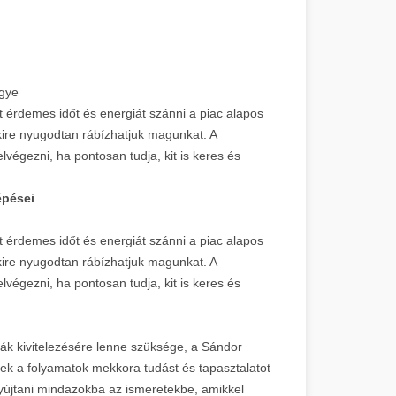
egye
t érdemes időt és energiát szánni a piac alapos
kire nyugodtan rábízhatjuk magunkat. A
végezni, ha pontosan tudja, kit is keres és
épései
t érdemes időt és energiát szánni a piac alapos
kire nyugodtan rábízhatjuk magunkat. A
végezni, ha pontosan tudja, kit is keres és
ák kivitelezésére lenne szüksége, a Sándor
ezek a folyamatok mekkora tudást és tapasztalatot
nyújtani mindazokba az ismeretekbe, amikkel