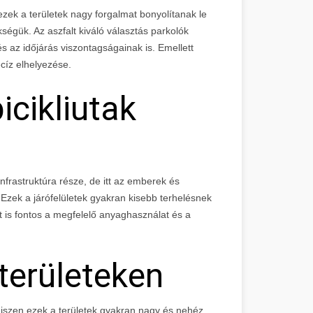
ezek a területek nagy forgalmat bonyolítanak le
ségük. Az aszfalt kiváló választás parkolók
s az időjárás viszontagságainak is. Emellett
ecíz elhelyezése.
icikliutak
infrastruktúra része, de itt az emberek és
Ezek a járófelületek gyakran kisebb terhelésnek
tt is fontos a megfelelő anyaghasználat és a
 területeken
 hiszen ezek a területek gyakran nagy és nehéz