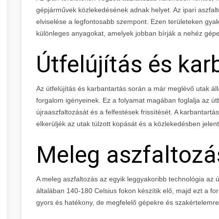
gépjárművek közlekedésének adnak helyet. Az ipari aszfalt
elviselése a legfontosabb szempont. Ezen területeken gya
különleges anyagokat, amelyek jobban bírják a nehéz gép
Útfelújítás és ka
Az útfelújítás és karbantartás során a már meglévő utak áll
forgalom igényeinek. Ez a folyamat magában foglalja az útbu
újraaszfaltozását és a felfestések frissítését. A karbanta
elkerüljék az utak túlzott kopását és a közlekedésben jelen
Meleg aszfaltozá
A meleg aszfaltozás az egyik leggyakoribb technológia az 
általában 140-180 Celsius fokon készítik elő, majd ezt a for
gyors és hatékony, de megfelelő gépekre és szakértelemr