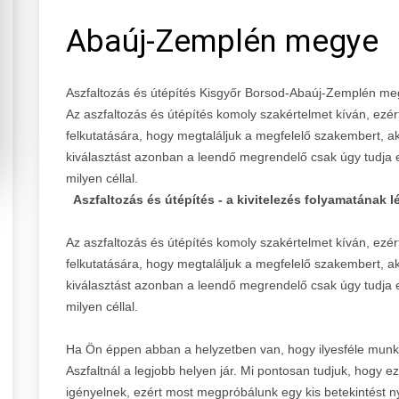
Abaúj-Zemplén megye
Aszfaltozás és útépítés Kisgyőr Borsod-Abaúj-Zemplén m
Az aszfaltozás és útépítés komoly szakértelmet kíván, ezér
felkutatására, hogy megtaláljuk a megfelelő szakembert, a
kiválasztást azonban a leendő megrendelő csak úgy tudja el
milyen céllal.
Aszfaltozás és útépítés - a kivitelezés folyamatának l
Az aszfaltozás és útépítés komoly szakértelmet kíván, ezér
felkutatására, hogy megtaláljuk a megfelelő szakembert, a
kiválasztást azonban a leendő megrendelő csak úgy tudja el
milyen céllal.
Ha Ön éppen abban a helyzetben van, hogy ilyesféle munk
Aszfaltnál a legjobb helyen jár. Mi pontosan tudjuk, hogy 
igényelnek, ezért most megpróbálunk egy kis betekintést 