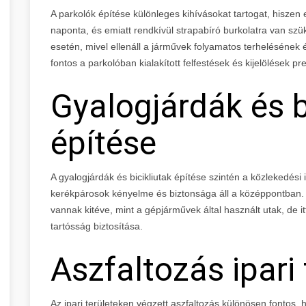
A parkolók építése különleges kihívásokat tartogat, hiszen 
naponta, és emiatt rendkívül strapabíró burkolatra van szük
esetén, mivel ellenáll a járművek folyamatos terhelésének é
fontos a parkolóban kialakított felfestések és kijelölések pr
Gyalogjárdák és b
építése
A gyalogjárdák és bicikliutak építése szintén a közlekedési 
kerékpárosok kényelme és biztonsága áll a középpontban. 
vannak kitéve, mint a gépjárművek által használt utak, de i
tartósság biztosítása.
Aszfaltozás ipari
Az ipari területeken végzett aszfaltozás különösen fontos,