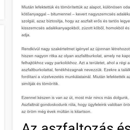
Miután lefektettük és tömörítettük az alapot, különösen od
kötőanyaggal – bitumennel – kevert nagyszemcsés adalékany
szolgál, azaz biztosítja, hogy az aszfalt erős és tartós legye
kisszemcsés adalékanyagokból, zúzott kőből, homokból és k
adja.
Rendkívül nagy szakértelmet igényel az újonnan létrehozott
hiszen nagyon ritka az olyan aszfaltburkolat, amely ne ka
felhajtókhoz vagy parkolókhoz. Azt a területet, ahol a régi a
aszfaltburkolattal, fenékhézagnak nevezzük. Ezekre a talál
fordítani a vízelvezetés munkálatainál. Miután lefektették az
simítják és tömörítik.
Ezennel készen is van az út, most már nincs más dolgunk,
Aszfaltnál gondoskodunk róla, hogy ügyfeleink valóban ör
az öröm még évek múltán is kitartson.
Az aszfaltozás és