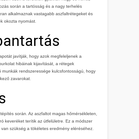
ozás során a tartósság és a nagy terhelés
kran alkalmaznak vastagabb aszfaltrétegeket és
ek okozta nyomást.
rbantartás
apotát javítják, hogy azok megfeleljenek a
rkolat hibáinak kijavítását, a rétegek
rtási munkák rendszeressége kulcsfontosságú, hogy
tkező zavarokat.
s
útépítés során. Az aszfaltot magas hőmérsékleten,
ró keveréket terítik az útfelületre. Ez a módszer
e van szükség a tökéletes eredmény eléréséhez.