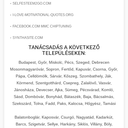
amelyek valós eredményeket hoznak.
-
SELFESTEEM2GO.COM
Teljes dokumentáció egy klinika átalakulási
-
I-LOVE-MOTIVATIONAL-QUOTES.ORG
szonyegtisztito.net
útjáról, bemutatva az utat a küzdő praxistól a
🎪 18. Szemhéjplasztika Iránti
+
virágzó vállalkozásig 150%-os növekedéssel.
marketing stratégiai tervrajz
Érdeklődés 150%-os Fokozása
-
FACEBOOK.COM MMC CHIPTUNING
-
szonyegtakaritas.org
SYNTHASITE.COM
Technikák és módszerek a páciensek
érdeklődésének és elkötelezettségének drámai
TANÁCSADÁS A KÖVETKEZŐ
klinika átalakulási történet
🎮 19. AI Google Ads és Meta
+
TELEPÜLÉSEKEN:
növeléséhez. Egy 150%-os fellendülési
Kampány Kezelés
esettanulmány gyakorlati betekintésekkel.
Budapest, Győr, Miskolc, Pécs, Szeged, Debrecen
Fejlett AI-alapú Google Ads és Meta hirdetési
Mosonmagyaróvár, Sopron, Fertőd, Kapuvár, Csorna, Győr,
weboldal-keszites.co
Pápa, Celldömölk, Sárvár, Kőszeg, Szombathely, Ják,
kampánykezelés. Optimalizálja hirdetési
+
🍞 20. Ipari Dagasztógép
Körmend, Szentgotthárd, Csepreg, Zalalövő, Vasvár,
költségvetését gépi tanulással és
elkötelezettség erősítési módszerek
Jánosháza, Devecser, Ajka, Sümeg, Pécsvárad, Komló,
automatizálással.
Professzionális ipari dagasztógépek és
Sásd, Dombóvár, Bonyhád, Bátaszék, Baja, Bácsalmás,
tésztakeverő gépek pékségek és kereskedelmi
+
🔪 21. Ipari Szeletelőgép
Szekszárd, Tolna, Fadd, Paks, Kalocsa, Hőgyész, Tamási
aikampany.hu
AI hirdetési automatizálás
konyhák számára. Masszív konstrukció
megbízható teljesítményhez.
Ipari hús- és sajtszeletelő gépek professzionális
Balatonboglár, Kaposvár, Csurgó, Nagyatád, Kadarkút,
élelmiszer-előkészítéshez. Precíziós vágás
Barcs, Szigetvár, Sellye, Harkány, Siklós, Villány, Bóly,
+
📦 22. Vákuumozó Gép