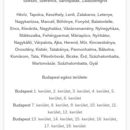
Szikszó, Szerencs, Sárospatak, Zalaszentgrót
Hévíz, Tapolca, Keszthely, Lenti, Zalakaros, Letenye,
Nagykanizsa, Marcali, Böhönye, Fonyód, Balatonlelle,
Encs, Kisvárda, Nagyhalász, Vásárosnamény, Nyíregyháza,
Mátészalka, Fehérgyarmat, Máriapócs, Nyírbátor,
Nagykálló, Várpalota, Ajka, Herend, Mór, Kincsesbánya,
Oroszlány, Kisbér, Tatabánya, Pannonhalma, Bábolna,
Komárom, Tata, Pilisvörösvár, Bicske, Érd, Százhalombatta,
Martonvásár, Százhalombatta, Gyál
Budapest egész területe:
Budapest
1. kerület
,
2. kerület
,
3. kerület
,
4. kerület
,
5.
kerület
,
6. kerület
Budapest
7. kerület
,
8. kerület
,
9. kerület
,
10. kerület
,
11.
kerület
,
12. kerület
Budapest
13. kerület
,
14. kerület
,
15. kerület
,
16. kerület
,
17. kerület
,
18. kerület