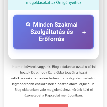
megoldásokat az Ön igényeihez
📂 Minden Szakmai
+
Szolgáltatás és
Erőforrás
⚡ 1. Legjobb Elektromos Roller
+
Szerviz
Internet búvárok vagyunk. Blog oldalunkat azzal a céllal
Professzionális elektromos roller javítási és
hoztuk létre, hogy láthatóbbá tegyük a hazai
vállalkozásokat az online térben. Ezt
a digitális marketing
karbantartási szolgáltatások. Szakértő
📊 2. Online Marketing
+
legmodernebb eszközeinek a használatával érjük el. A
technikusaink minőségi szervízt nyújtanak
Ügynökség
Blog oldalunkon
való megjelenéshez, kérünk küld el
minden jelentős márkához és modellhez.
üzenetedet a Kapcsolat menüpontban.
Átfogó online marketing szolgáltatások,
Szervizközpont Látogatása
beleértve a SEO-t, közösségi média kezelést és
+
🛴 3. Legjobb Elektromos Roller