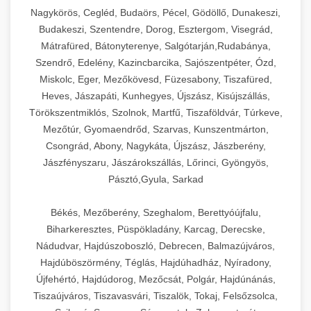
Ipari sajtreszelők és aprítógépek kereskedelmi
kereskedelmi hűtőegység
Nagykörös, Cegléd, Budaörs, Pécel, Gödöllő, Dunakeszi,
chef-iparikonyhagepek.hu
élelmiszer-előkészítéshez. Különböző reszelési
🍳 28. Nagykonyhai
Budakeszi, Szentendre, Dorog, Esztergom, Visegrád,
+
méretek különböző alkalmazásokhoz.
kereskedelmi mosogatógép
Berendezések
Mátrafüred, Bátonyterenye, Salgótarján,Rudabánya,
Szendrő, Edelény, Kazincbarcika, Sajószentpéter, Ózd,
chef-iparikonyhagepek.hu
Teljes körű nagykonyhai berendezések és
Miskolc, Eger, Mezőkövesd, Füzesabony, Tiszafüred,
professzionális vendéglátóipari kellékek.
Heves, Jászapáti, Kunhegyes, Újszász, Kisújszállás,
kereskedelmi sajtreszelő
Minden, ami szükséges éttermi és catering
Törökszentmiklós, Szolnok, Martfű, Tiszaföldvár, Túrkeve,
műveletekhez.
Mezőtúr, Gyomaendrőd, Szarvas, Kunszentmárton,
Csongrád, Abony, Nagykáta, Újszász, Jászberény,
chef-iparikonyhagepek.hu
Jászfényszaru, Jászárokszállás, Lőrinci, Gyöngyös,
Pásztó,Gyula, Sarkad
kereskedelmi konyhai megoldások
Békés, Mezőberény, Szeghalom, Berettyóújfalu,
Biharkeresztes, Püspökladány, Karcag, Derecske,
Nádudvar, Hajdúszoboszló, Debrecen, Balmazújváros,
Hajdúböszörmény, Téglás, Hajdúhadház, Nyíradony,
Újfehértó, Hajdúdorog, Mezőcsát, Polgár, Hajdúnánás,
Tiszaújváros, Tiszavasvári, Tiszalök, Tokaj, Felsőzsolca,