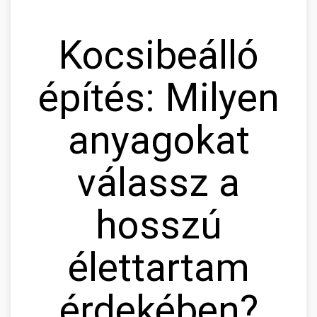
Kocsibeálló
építés: Milyen
anyagokat
válassz a
hosszú
élettartam
érdekében?