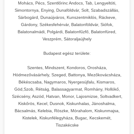
chef-iparikonyhagepek.hu
állítható vastagság beállítással.
Mohács, Pécs, Szentlőrinc Andocs, Tab, Lengyeltóti,
Simontornya, Enying, Dunaföldvár, Solt, Szabadszállás,
Kereskedelmi vákuumcsomagoló berendezések
kereskedelmi tésztakeverő
Sárbogárd, Dunaújváros, Kunszentmiklós, Ráckeve,
chef-iparikonyhagepek.hu
élelmiszerek tartósításához. Hosszabbítsa a
+
🎁 23. Vákuumfóliázó Gép
Gárdony, Székesfehérvár, Balatonföldvár, Siófok,
szavatossági időt és tartsa meg a termék
professzionális élelmiszer szeletelő
Balatonalmádi, Polgárdi, Balatonfűzfő, Balatonfüred,
frissességét.
Ipari vákuumfóliázó gépek professzionális
Veszprém, Sátoraljaújhely
élelmiszer-csomagolási műveletekhez.
+
🔥 24. Ipari Sütő és Gőzpároló
chef-iparikonyhagepek.hu
Hatékony lezárási és tartósítási megoldások.
Budapest egész területe:
Kereskedelmi légkeveréses sütők és gőzpárolók
vákuum lezáró berendezés
chef-iparikonyhagepek.hu
Szentes, Mindszent, Kondoros, Orosháza,
professzionális konyhák számára. Nagy
+
❄️ 25. Ipari Hűtőszekrény
Hódmezővásárhely, Szeged, Battonya, Mezőkovácsháza,
kapacitású sütő- és főzőberendezés precíz
kereskedelmi csomagoló gép
Békéscsaba, Nagymaros, Nyergesújfalu, Kismaros,
hőmérséklet-szabályozással.
Professzionális hűtőegységek és hűtőkamrák
Göd,Szob, Rétság, Balassagyarmat, Romhány, Hollókő,
kereskedelmi konyhák számára.
+
💧 26. Ipari Mosogatógép
Szécsény, Aszód, Hatvan, Monor, Lajosmizse, Soltvadkert,
chef-iparikonyhagepek.hu
Energiahatékony hűtési megoldások nagy
Kiskőrös, Kecel, Dusnok, Kiskunhalas, Jánoshalma,
kapacitással.
Kereskedelmi mosogatóberendezések nagy
kereskedelmi sütősütő
Bácsalmás, Kelebia, Röszke, Mórahalom, Kiskunmajsa,
forgalmú éttermi műveletekhez. Gyors tisztítási
Kistelek, Kiskunfélegyháza, Bugac, Kecskemét,
+
🧀 27. Ipari Sajtreszelő Gép
chef-iparikonyhagepek.hu
ciklusok fertőtlenítési képességekkel.
Tiszakécske