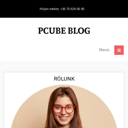
Hívjon minket: +36 70 629 06 90
Menü
RÓLUNK