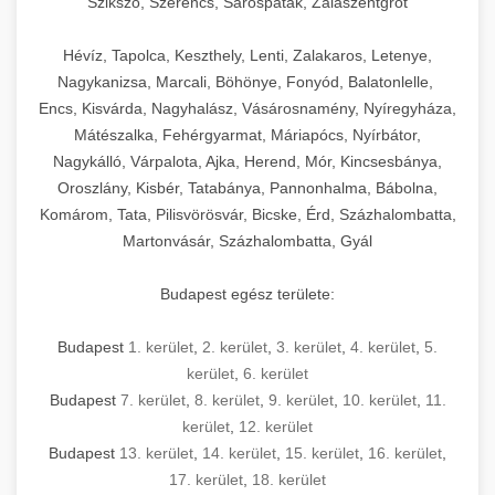
Szikszó, Szerencs, Sárospatak, Zalaszentgrót
Hévíz, Tapolca, Keszthely, Lenti, Zalakaros, Letenye,
Nagykanizsa, Marcali, Böhönye, Fonyód, Balatonlelle,
Encs, Kisvárda, Nagyhalász, Vásárosnamény, Nyíregyháza,
Mátészalka, Fehérgyarmat, Máriapócs, Nyírbátor,
Nagykálló, Várpalota, Ajka, Herend, Mór, Kincsesbánya,
Oroszlány, Kisbér, Tatabánya, Pannonhalma, Bábolna,
Komárom, Tata, Pilisvörösvár, Bicske, Érd, Százhalombatta,
Martonvásár, Százhalombatta, Gyál
Budapest egész területe:
Budapest
1. kerület
,
2. kerület
,
3. kerület
,
4. kerület
,
5.
kerület
,
6. kerület
Budapest
7. kerület
,
8. kerület
,
9. kerület
,
10. kerület
,
11.
kerület
,
12. kerület
Budapest
13. kerület
,
14. kerület
,
15. kerület
,
16. kerület
,
17. kerület
,
18. kerület