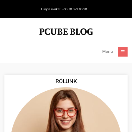
Hívjon minket: +36 70 629 06 90
Menü
RÓLUNK