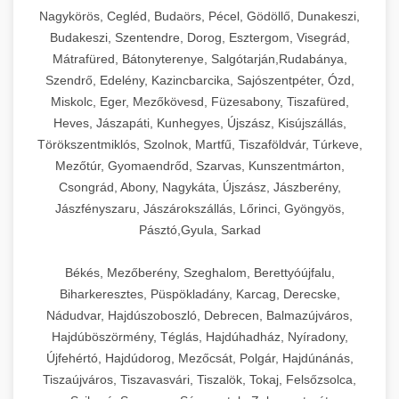
Ipari sajtreszelők és aprítógépek kereskedelmi
kereskedelmi hűtőegység
Nagykörös, Cegléd, Budaörs, Pécel, Gödöllő, Dunakeszi,
chef-iparikonyhagepek.hu
élelmiszer-előkészítéshez. Különböző reszelési
🍳 28. Nagykonyhai
Budakeszi, Szentendre, Dorog, Esztergom, Visegrád,
+
méretek különböző alkalmazásokhoz.
kereskedelmi mosogatógép
Berendezések
Mátrafüred, Bátonyterenye, Salgótarján,Rudabánya,
Szendrő, Edelény, Kazincbarcika, Sajószentpéter, Ózd,
chef-iparikonyhagepek.hu
Teljes körű nagykonyhai berendezések és
Miskolc, Eger, Mezőkövesd, Füzesabony, Tiszafüred,
professzionális vendéglátóipari kellékek.
Heves, Jászapáti, Kunhegyes, Újszász, Kisújszállás,
kereskedelmi sajtreszelő
Minden, ami szükséges éttermi és catering
Törökszentmiklós, Szolnok, Martfű, Tiszaföldvár, Túrkeve,
műveletekhez.
Mezőtúr, Gyomaendrőd, Szarvas, Kunszentmárton,
Csongrád, Abony, Nagykáta, Újszász, Jászberény,
chef-iparikonyhagepek.hu
Jászfényszaru, Jászárokszállás, Lőrinci, Gyöngyös,
Pásztó,Gyula, Sarkad
kereskedelmi konyhai megoldások
Békés, Mezőberény, Szeghalom, Berettyóújfalu,
Biharkeresztes, Püspökladány, Karcag, Derecske,
Nádudvar, Hajdúszoboszló, Debrecen, Balmazújváros,
Hajdúböszörmény, Téglás, Hajdúhadház, Nyíradony,
Újfehértó, Hajdúdorog, Mezőcsát, Polgár, Hajdúnánás,
Tiszaújváros, Tiszavasvári, Tiszalök, Tokaj, Felsőzsolca,