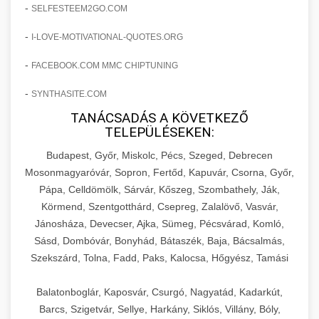
amelyek valós eredményeket hoznak.
-
SELFESTEEM2GO.COM
Teljes dokumentáció egy klinika átalakulási
-
I-LOVE-MOTIVATIONAL-QUOTES.ORG
szonyegtisztito.net
útjáról, bemutatva az utat a küzdő praxistól a
🎪 18. Szemhéjplasztika Iránti
+
virágzó vállalkozásig 150%-os növekedéssel.
marketing stratégiai tervrajz
Érdeklődés 150%-os Fokozása
-
FACEBOOK.COM MMC CHIPTUNING
-
szonyegtakaritas.org
SYNTHASITE.COM
Technikák és módszerek a páciensek
érdeklődésének és elkötelezettségének drámai
TANÁCSADÁS A KÖVETKEZŐ
klinika átalakulási történet
🎮 19. AI Google Ads és Meta
+
TELEPÜLÉSEKEN:
növeléséhez. Egy 150%-os fellendülési
Kampány Kezelés
esettanulmány gyakorlati betekintésekkel.
Budapest, Győr, Miskolc, Pécs, Szeged, Debrecen
Fejlett AI-alapú Google Ads és Meta hirdetési
Mosonmagyaróvár, Sopron, Fertőd, Kapuvár, Csorna, Győr,
weboldal-keszites.co
Pápa, Celldömölk, Sárvár, Kőszeg, Szombathely, Ják,
kampánykezelés. Optimalizálja hirdetési
+
🍞 20. Ipari Dagasztógép
Körmend, Szentgotthárd, Csepreg, Zalalövő, Vasvár,
költségvetését gépi tanulással és
elkötelezettség erősítési módszerek
Jánosháza, Devecser, Ajka, Sümeg, Pécsvárad, Komló,
automatizálással.
Professzionális ipari dagasztógépek és
Sásd, Dombóvár, Bonyhád, Bátaszék, Baja, Bácsalmás,
tésztakeverő gépek pékségek és kereskedelmi
+
🔪 21. Ipari Szeletelőgép
Szekszárd, Tolna, Fadd, Paks, Kalocsa, Hőgyész, Tamási
aikampany.hu
AI hirdetési automatizálás
konyhák számára. Masszív konstrukció
megbízható teljesítményhez.
Ipari hús- és sajtszeletelő gépek professzionális
Balatonboglár, Kaposvár, Csurgó, Nagyatád, Kadarkút,
élelmiszer-előkészítéshez. Precíziós vágás
Barcs, Szigetvár, Sellye, Harkány, Siklós, Villány, Bóly,
+
📦 22. Vákuumozó Gép