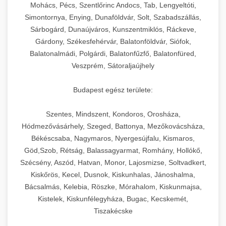
chef-iparikonyhagepek.hu
állítható vastagság beállítással.
Mohács, Pécs, Szentlőrinc Andocs, Tab, Lengyeltóti,
Simontornya, Enying, Dunaföldvár, Solt, Szabadszállás,
Kereskedelmi vákuumcsomagoló berendezések
kereskedelmi tésztakeverő
Sárbogárd, Dunaújváros, Kunszentmiklós, Ráckeve,
chef-iparikonyhagepek.hu
élelmiszerek tartósításához. Hosszabbítsa a
+
🎁 23. Vákuumfóliázó Gép
Gárdony, Székesfehérvár, Balatonföldvár, Siófok,
szavatossági időt és tartsa meg a termék
professzionális élelmiszer szeletelő
Balatonalmádi, Polgárdi, Balatonfűzfő, Balatonfüred,
frissességét.
Ipari vákuumfóliázó gépek professzionális
Veszprém, Sátoraljaújhely
élelmiszer-csomagolási műveletekhez.
+
🔥 24. Ipari Sütő és Gőzpároló
chef-iparikonyhagepek.hu
Hatékony lezárási és tartósítási megoldások.
Budapest egész területe:
Kereskedelmi légkeveréses sütők és gőzpárolók
vákuum lezáró berendezés
chef-iparikonyhagepek.hu
Szentes, Mindszent, Kondoros, Orosháza,
professzionális konyhák számára. Nagy
+
❄️ 25. Ipari Hűtőszekrény
Hódmezővásárhely, Szeged, Battonya, Mezőkovácsháza,
kapacitású sütő- és főzőberendezés precíz
kereskedelmi csomagoló gép
Békéscsaba, Nagymaros, Nyergesújfalu, Kismaros,
hőmérséklet-szabályozással.
Professzionális hűtőegységek és hűtőkamrák
Göd,Szob, Rétság, Balassagyarmat, Romhány, Hollókő,
kereskedelmi konyhák számára.
+
💧 26. Ipari Mosogatógép
Szécsény, Aszód, Hatvan, Monor, Lajosmizse, Soltvadkert,
chef-iparikonyhagepek.hu
Energiahatékony hűtési megoldások nagy
Kiskőrös, Kecel, Dusnok, Kiskunhalas, Jánoshalma,
kapacitással.
Kereskedelmi mosogatóberendezések nagy
kereskedelmi sütősütő
Bácsalmás, Kelebia, Röszke, Mórahalom, Kiskunmajsa,
forgalmú éttermi műveletekhez. Gyors tisztítási
Kistelek, Kiskunfélegyháza, Bugac, Kecskemét,
+
🧀 27. Ipari Sajtreszelő Gép
chef-iparikonyhagepek.hu
ciklusok fertőtlenítési képességekkel.
Tiszakécske