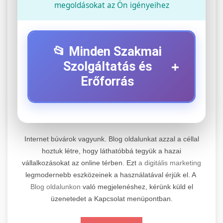
megoldásokat az Ön igényeihez
📂 Minden Szakmai
+
Szolgáltatás és
Erőforrás
⚡ 1. Legjobb Elektromos Roller
+
Szerviz
Internet búvárok vagyunk. Blog oldalunkat azzal a céllal
Professzionális elektromos roller javítási és
hoztuk létre, hogy láthatóbbá tegyük a hazai
vállalkozásokat az online térben. Ezt
a digitális marketing
karbantartási szolgáltatások. Szakértő
📊 2. Online Marketing
+
legmodernebb eszközeinek a használatával érjük el. A
technikusaink minőségi szervízt nyújtanak
Ügynökség
Blog oldalunkon
való megjelenéshez, kérünk küld el
minden jelentős márkához és modellhez.
üzenetedet a Kapcsolat menüpontban.
Átfogó online marketing szolgáltatások,
Szervizközpont Látogatása
beleértve a SEO-t, közösségi média kezelést és
+
🛴 3. Legjobb Elektromos Roller