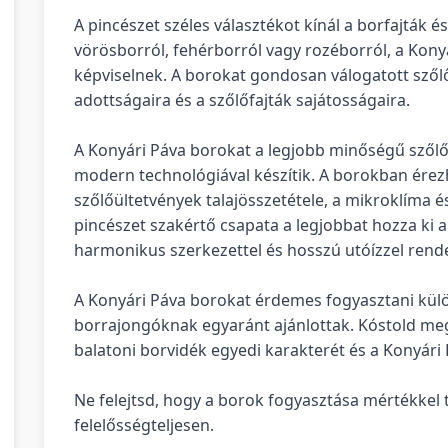
A pincészet széles választékot kínál a borfajták é
vörösborról, fehérborról vagy rozéborról, a Kon
képviselnek. A borokat gondosan válogatott szőlőb
adottságaira és a szőlőfajták sajátosságaira.
A Konyári Páva borokat a legjobb minőségű szőlő
modern technológiával készítik. A borokban érezh
szőlőültetvények talajösszetétele, a mikroklíma 
pincészet szakértő csapata a legjobbat hozza ki a
harmonikus szerkezettel és hosszú utóízzel rend
A Konyári Páva borokat érdemes fogyasztani kül
borrajongóknak egyaránt ajánlottak. Kóstold meg 
balatoni borvidék egyedi karakterét és a Konyári
Ne felejtsd, hogy a borok fogyasztása mértékkel 
felelősségteljesen.