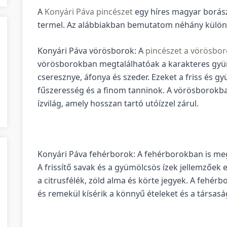
A
Konyári Páva pincészet
egy híres magyar borász
termel. Az alábbiakban bemutatom néhány különle
Konyári Páva vörösborok: A
pincészet a vörösbo
vörösborokban megtalálhatóak a karakteres gyüm
cseresznye, áfonya és szeder. Ezeket a friss és gy
fűszeresség és a finom tanninok. A vörösborokba
ízvilág, amely hosszan tartó utóízzel zárul.
Konyári Páva fehérborok: A fehérborokban is meg
A frissítő savak és a gyümölcsös ízek jellemzőek
a citrusfélék, zöld alma és körte jegyek. A fehér
és remekül kísérik a könnyű ételeket és a társasá