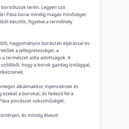
s borstílusok terén. Legyen szó
yári Páva borai mindig magas minőséget
ől készítik, figyelve a termőhely
ből, hagyományos borászati eljárással és
etőek a jellegzetességei, a
és a természet adta adottságok. A
 szőlőből, hogy a borok gazdag ízvilággal,
elkezzenek.
önleges alkalmakkor, ínyenceknek és
ezeket a borokat, és fedezd fel a
 Páva pincészet sokszínűségét.
történjen, és mindig élvezd