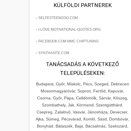
fejlesztések révén a kozmetikai
os Növekedést
KÜLFÖLDI PARTNEREK
sebészeti praxisban.
Lépésről lépésre marketing tervrajz,
-
SELFESTEEM2GO.COM
amely 150%-os növekedést
brikettgyartas.com
📋 17. Egy Klinika 150%-
-
I-LOVE-MOTIVATIONAL-QUOTES.ORG
eredményezett. Ismerje meg a
+
os Növekedésének
páciensszám növekedés
taktikákat, csatornákat és stratégiákat,
Története
-
FACEBOOK.COM MMC CHIPTUNING
amelyek valós eredményeket hoznak.
Teljes dokumentáció egy klinika
-
SYNTHASITE.COM
átalakulási útjáról, bemutatva az utat a
szonyegtisztito.net
🎪 18. Szemhéjplasztika
TANÁCSADÁS A KÖVETKEZŐ
küzdő praxistól a virágzó vállalkozásig
+
Iránti Érdeklődés 150%-
marketing stratégiai tervrajz
TELEPÜLÉSEKEN:
150%-os növekedéssel.
os Fokozása
Budapest, Győr, Miskolc, Pécs, Szeged, Debrecen
Technikák és módszerek a páciensek
szonyegtakaritas.org
Mosonmagyaróvár, Sopron, Fertőd, Kapuvár,
érdeklődésének és elkötelezettségének
Csorna, Győr, Pápa, Celldömölk, Sárvár, Kőszeg,
klinika átalakulási történet
🎮 19. AI Google Ads és
+
drámai növeléséhez. Egy 150%-os
Szombathely, Ják, Körmend, Szentgotthárd,
Meta Kampány Kezelés
Csepreg, Zalalövő, Vasvár, Jánosháza, Devecser,
fellendülési esettanulmány gyakorlati
Ajka, Sümeg, Pécsvárad, Komló, Sásd, Dombóvár,
betekintésekkel.
Fejlett AI-alapú Google Ads és Meta
Bonyhád, Bátaszék, Baja, Bácsalmás, Szekszárd,
hirdetési kampánykezelés.