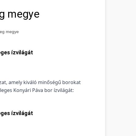
eg megye
reg megye
ges ízvilágát
zat, amely kiváló minőségű borokat
ges Konyári Páva bor ízvilágát:
ges ízvilágát