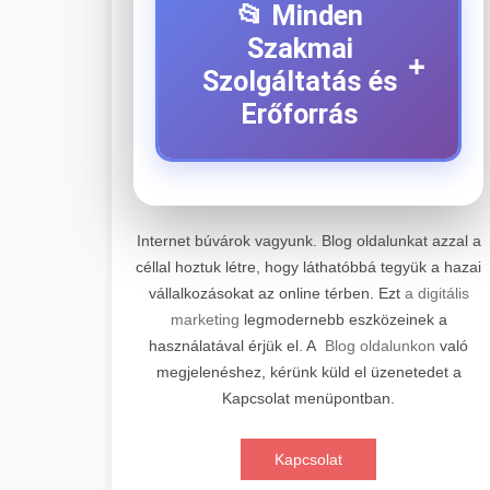
📂 Minden
Szakmai
+
Szolgáltatás és
Erőforrás
⚡ 1. Legjobb Elektromos
+
Roller Szerviz
Internet búvárok vagyunk. Blog oldalunkat azzal a
céllal hoztuk létre, hogy láthatóbbá tegyük a hazai
Professzionális elektromos roller
vállalkozásokat az online térben. Ezt
a digitális
javítási és karbantartási szolgáltatások.
📊 2. Online Marketing
+
marketing
legmodernebb eszközeinek a
Szakértő technikusaink minőségi
Ügynökség
használatával érjük el. A
Blog oldalunkon
való
szervízt nyújtanak minden jelentős
megjelenéshez, kérünk küld el üzenetedet a
márkához és modellhez.
Átfogó online marketing
Kapcsolat menüpontban.
szolgáltatások, beleértve a SEO-t,
🛴 3. Legjobb
+
Szervizközpont Látogatása
közösségi média kezelést és digitális
Elektromos Roller
Kapcsolat
hirdetéseket. Növekedés elérése
roller javítószerviz