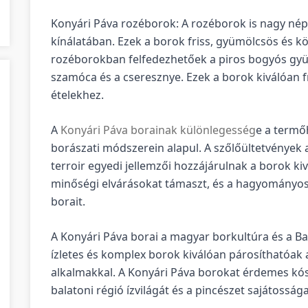
Konyári Páva rozéborok: A rozéborok is nagy né
kínálatában. Ezek a borok friss, gyümölcsös és k
rozéborokban felfedezhetőek a piros bogyós gyü
szamóca és a cseresznye. Ezek a borok kiválóan fr
ételekhez.
A
Konyári Páva borainak különlegesség
e a termő
borászati módszerein alapul. A szőlőültetvények a 
terroir egyedi jellemzői hozzájárulnak a borok ki
minőségi elvárásokat támaszt, és a hagyományos
borait.
A Konyári Páva borai a magyar borkultúra és a Ba
ízletes és komplex borok kiválóan párosíthatóak 
alkalmakkal. A Konyári Páva borokat érdemes kóst
balatoni régió ízvilágát és a pincészet sajátossága