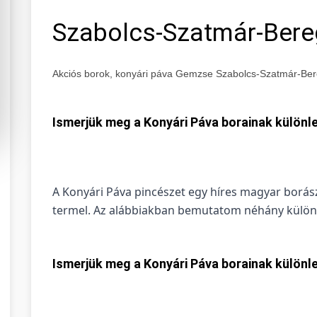
Szabolcs-Szatmár-Ber
Akciós borok, konyári páva Gemzse Szabolcs-Szatmár-Be
Ismerjük meg a Konyári Páva borainak különle
A Konyári Páva pincészet egy híres magyar borás
termel. Az alábbiakban bemutatom néhány különle
Ismerjük meg a Konyári Páva borainak különle