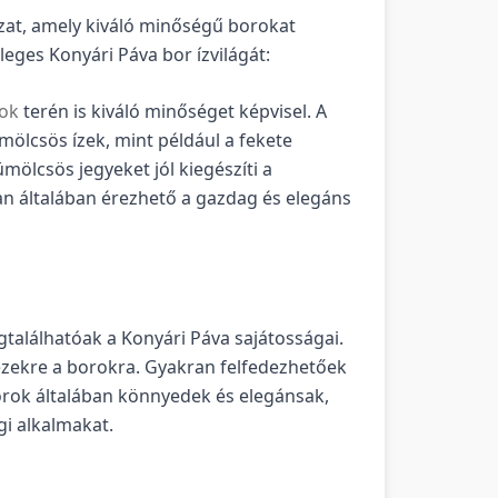
at, amely kiváló minőségű borokat
ges Konyári Páva bor ízvilágát:
rok
terén is kiváló minőséget képvisel. A
ölcsös ízek, mint például a fekete
ümölcsös jegyeket jól kiegészíti a
n általában érezhető a gazdag és elegáns
találhatóak a Konyári Páva sajátosságai.
 ezekre a borokra. Gyakran felfedezhetőek
borok általában könnyedek és elegánsak,
gi alkalmakat.