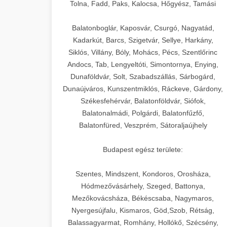
+
🍞 20. Ipari Dagasztógép
Tolna, Fadd, Paks, Kalocsa, Hőgyész, Tamási
weboldal-keszites.co
Optimalizálja hirdetési költségvetését
gépi tanulással és automatizálással.
Professzionális ipari dagasztógépek és
elkötelezettség erősítési módszerek
Balatonboglár, Kaposvár, Csurgó, Nagyatád,
tésztakeverő gépek pékségek és
+
Kadarkút, Barcs, Szigetvár, Sellye, Harkány,
🔪 21. Ipari Szeletelőgép
aikampany.hu
kereskedelmi konyhák számára.
Siklós, Villány, Bóly, Mohács, Pécs, Szentlőrinc
Masszív konstrukció megbízható
Andocs, Tab, Lengyeltóti, Simontornya, Enying,
Ipari hús- és sajtszeletelő gépek
AI hirdetési automatizálás
teljesítményhez.
Dunaföldvár, Solt, Szabadszállás, Sárbogárd,
professzionális élelmiszer-
+
📦 22. Vákuumozó Gép
Dunaújváros, Kunszentmiklós, Ráckeve, Gárdony,
előkészítéshez. Precíziós vágás
Székesfehérvár, Balatonföldvár, Siófok,
chef-iparikonyhagepek.hu
állítható vastagság beállítással.
Kereskedelmi vákuumcsomagoló
Balatonalmádi, Polgárdi, Balatonfűzfő,
berendezések élelmiszerek
kereskedelmi tésztakeverő
🎁 23. Vákuumfóliázó
Balatonfüred, Veszprém, Sátoraljaújhely
+
chef-iparikonyhagepek.hu
tartósításához. Hosszabbítsa a
Gép
szavatossági időt és tartsa meg a
professzionális élelmiszer szeletelő
Budapest egész területe:
termék frissességét.
Ipari vákuumfóliázó gépek
professzionális élelmiszer-csomagolási
Szentes, Mindszent, Kondoros, Orosháza,
🔥 24. Ipari Sütő és
+
chef-iparikonyhagepek.hu
műveletekhez. Hatékony lezárási és
Hódmezővásárhely, Szeged, Battonya,
Gőzpároló
Mezőkovácsháza, Békéscsaba, Nagymaros,
tartósítási megoldások.
vákuum lezáró berendezés
Nyergesújfalu, Kismaros, Göd,Szob, Rétság,
Kereskedelmi légkeveréses sütők és
Balassagyarmat, Romhány, Hollókő, Szécsény,
chef-iparikonyhagepek.hu
gőzpárolók professzionális konyhák