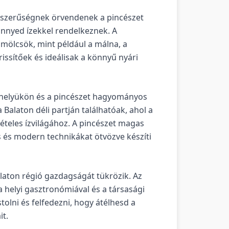
pszerűségnek örvendenek a pincészet
önnyed ízekkel rendelkeznek. A
mölcsök, mint például a málna, a
issítőek és ideálisak a könnyű nyári
helyükön és a pincészet hagyományos
Balaton déli partján találhatóak, ahol a
vételes ízvilágához. A pincészet magas
 és modern technikákat ötvözve készíti
laton régió gazdagságát tükrözik. Az
a helyi gasztronómiával és a társasági
olni és felfedezni, hogy átélhesd a
it.