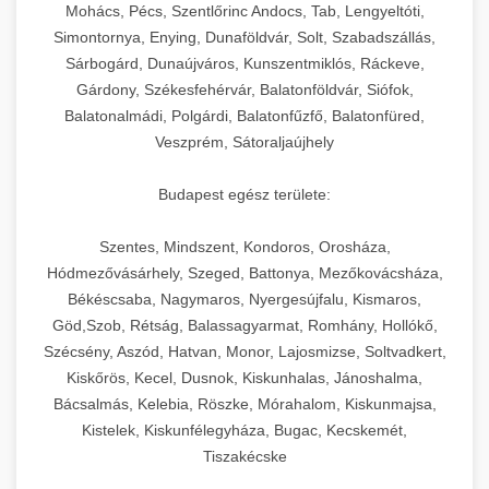
chef-iparikonyhagepek.hu
állítható vastagság beállítással.
Mohács, Pécs, Szentlőrinc Andocs, Tab, Lengyeltóti,
Simontornya, Enying, Dunaföldvár, Solt, Szabadszállás,
Kereskedelmi vákuumcsomagoló berendezések
kereskedelmi tésztakeverő
Sárbogárd, Dunaújváros, Kunszentmiklós, Ráckeve,
chef-iparikonyhagepek.hu
élelmiszerek tartósításához. Hosszabbítsa a
+
🎁 23. Vákuumfóliázó Gép
Gárdony, Székesfehérvár, Balatonföldvár, Siófok,
szavatossági időt és tartsa meg a termék
professzionális élelmiszer szeletelő
Balatonalmádi, Polgárdi, Balatonfűzfő, Balatonfüred,
frissességét.
Ipari vákuumfóliázó gépek professzionális
Veszprém, Sátoraljaújhely
élelmiszer-csomagolási műveletekhez.
+
🔥 24. Ipari Sütő és Gőzpároló
chef-iparikonyhagepek.hu
Hatékony lezárási és tartósítási megoldások.
Budapest egész területe:
Kereskedelmi légkeveréses sütők és gőzpárolók
vákuum lezáró berendezés
chef-iparikonyhagepek.hu
Szentes, Mindszent, Kondoros, Orosháza,
professzionális konyhák számára. Nagy
+
❄️ 25. Ipari Hűtőszekrény
Hódmezővásárhely, Szeged, Battonya, Mezőkovácsháza,
kapacitású sütő- és főzőberendezés precíz
kereskedelmi csomagoló gép
Békéscsaba, Nagymaros, Nyergesújfalu, Kismaros,
hőmérséklet-szabályozással.
Professzionális hűtőegységek és hűtőkamrák
Göd,Szob, Rétság, Balassagyarmat, Romhány, Hollókő,
kereskedelmi konyhák számára.
+
💧 26. Ipari Mosogatógép
Szécsény, Aszód, Hatvan, Monor, Lajosmizse, Soltvadkert,
chef-iparikonyhagepek.hu
Energiahatékony hűtési megoldások nagy
Kiskőrös, Kecel, Dusnok, Kiskunhalas, Jánoshalma,
kapacitással.
Kereskedelmi mosogatóberendezések nagy
kereskedelmi sütősütő
Bácsalmás, Kelebia, Röszke, Mórahalom, Kiskunmajsa,
forgalmú éttermi műveletekhez. Gyors tisztítási
Kistelek, Kiskunfélegyháza, Bugac, Kecskemét,
+
🧀 27. Ipari Sajtreszelő Gép
chef-iparikonyhagepek.hu
ciklusok fertőtlenítési képességekkel.
Tiszakécske