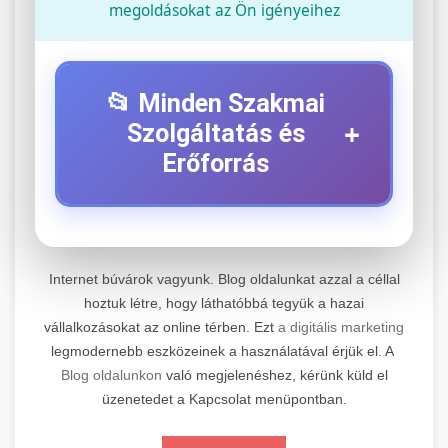
megoldásokat az Ön igényeihez
📂 Minden Szakmai
+
Szolgáltatás és
Erőforrás
⚡ 1. Legjobb Elektromos Roller
+
Szerviz
Internet búvárok vagyunk. Blog oldalunkat azzal a céllal
Professzionális elektromos roller javítási és
hoztuk létre, hogy láthatóbbá tegyük a hazai
vállalkozásokat az online térben. Ezt
a digitális marketing
karbantartási szolgáltatások. Szakértő
📊 2. Online Marketing
+
legmodernebb eszközeinek a használatával érjük el. A
technikusaink minőségi szervízt nyújtanak
Ügynökség
Blog oldalunkon
való megjelenéshez, kérünk küld el
minden jelentős márkához és modellhez.
üzenetedet a Kapcsolat menüpontban.
Átfogó online marketing szolgáltatások,
Szervizközpont Látogatása
beleértve a SEO-t, közösségi média kezelést és
+
🛴 3. Legjobb Elektromos Roller