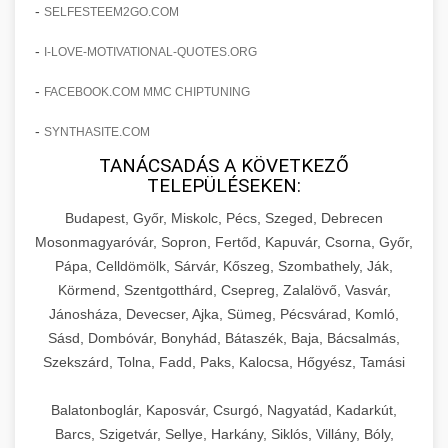
amelyek valós eredményeket hoznak.
-
SELFESTEEM2GO.COM
Teljes dokumentáció egy klinika átalakulási
-
I-LOVE-MOTIVATIONAL-QUOTES.ORG
szonyegtisztito.net
útjáról, bemutatva az utat a küzdő praxistól a
🎪 18. Szemhéjplasztika Iránti
+
virágzó vállalkozásig 150%-os növekedéssel.
marketing stratégiai tervrajz
Érdeklődés 150%-os Fokozása
-
FACEBOOK.COM MMC CHIPTUNING
-
szonyegtakaritas.org
SYNTHASITE.COM
Technikák és módszerek a páciensek
érdeklődésének és elkötelezettségének drámai
TANÁCSADÁS A KÖVETKEZŐ
klinika átalakulási történet
🎮 19. AI Google Ads és Meta
+
TELEPÜLÉSEKEN:
növeléséhez. Egy 150%-os fellendülési
Kampány Kezelés
esettanulmány gyakorlati betekintésekkel.
Budapest, Győr, Miskolc, Pécs, Szeged, Debrecen
Fejlett AI-alapú Google Ads és Meta hirdetési
Mosonmagyaróvár, Sopron, Fertőd, Kapuvár, Csorna, Győr,
weboldal-keszites.co
Pápa, Celldömölk, Sárvár, Kőszeg, Szombathely, Ják,
kampánykezelés. Optimalizálja hirdetési
+
🍞 20. Ipari Dagasztógép
Körmend, Szentgotthárd, Csepreg, Zalalövő, Vasvár,
költségvetését gépi tanulással és
elkötelezettség erősítési módszerek
Jánosháza, Devecser, Ajka, Sümeg, Pécsvárad, Komló,
automatizálással.
Professzionális ipari dagasztógépek és
Sásd, Dombóvár, Bonyhád, Bátaszék, Baja, Bácsalmás,
tésztakeverő gépek pékségek és kereskedelmi
+
🔪 21. Ipari Szeletelőgép
Szekszárd, Tolna, Fadd, Paks, Kalocsa, Hőgyész, Tamási
aikampany.hu
AI hirdetési automatizálás
konyhák számára. Masszív konstrukció
megbízható teljesítményhez.
Ipari hús- és sajtszeletelő gépek professzionális
Balatonboglár, Kaposvár, Csurgó, Nagyatád, Kadarkút,
élelmiszer-előkészítéshez. Precíziós vágás
Barcs, Szigetvár, Sellye, Harkány, Siklós, Villány, Bóly,
+
📦 22. Vákuumozó Gép