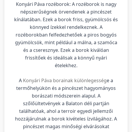
Konyári Páva rozéborok: A rozéborok is nagy
népszerűségnek örvendenek a pincészet
kínálatában. Ezek a borok friss, gyümölcsös és
könnyed ízekkel rendelkeznek. A
rozéborokban felfedezhetőek a piros bogyós
gyümölcsök, mint például a málna, a szamóca
és a cseresznye. Ezek a borok kiválóan
frissítőek és ideálisak a könnyű nyári
ételekhez.
A
Konyári Páva borainak különlegesség
e a
termőhelyükön és a pincészet hagyományos
borászati módszerein alapul. A
szőlőültetvények a Balaton déli partján
találhatóak, ahol a terroir egyedi jellemzői
hozzájárulnak a borok kivételes ízvilágához. A
pincészet magas minőségi elvárásokat