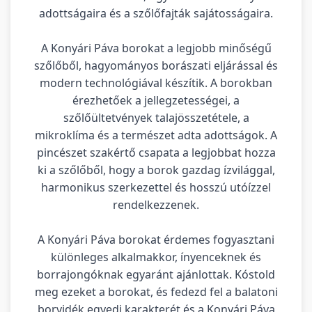
adottságaira és a szőlőfajták sajátosságaira.
A Konyári Páva borokat a legjobb minőségű
szőlőből, hagyományos borászati eljárással és
modern technológiával készítik. A borokban
érezhetőek a jellegzetességei, a
szőlőültetvények talajösszetétele, a
mikroklíma és a természet adta adottságok. A
pincészet szakértő csapata a legjobbat hozza
ki a szőlőből, hogy a borok gazdag ízvilággal,
harmonikus szerkezettel és hosszú utóízzel
rendelkezzenek.
A Konyári Páva borokat érdemes fogyasztani
különleges alkalmakkor, ínyenceknek és
borrajongóknak egyaránt ajánlottak. Kóstold
meg ezeket a borokat, és fedezd fel a balatoni
borvidék egyedi karakterét és a Konyári Páva