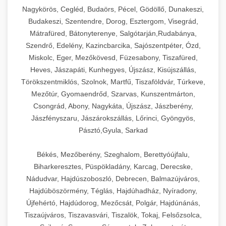
Ipari sajtreszelők és aprítógépek kereskedelmi
kereskedelmi hűtőegység
Nagykörös, Cegléd, Budaörs, Pécel, Gödöllő, Dunakeszi,
chef-iparikonyhagepek.hu
élelmiszer-előkészítéshez. Különböző reszelési
🍳 28. Nagykonyhai
Budakeszi, Szentendre, Dorog, Esztergom, Visegrád,
+
méretek különböző alkalmazásokhoz.
kereskedelmi mosogatógép
Berendezések
Mátrafüred, Bátonyterenye, Salgótarján,Rudabánya,
Szendrő, Edelény, Kazincbarcika, Sajószentpéter, Ózd,
chef-iparikonyhagepek.hu
Teljes körű nagykonyhai berendezések és
Miskolc, Eger, Mezőkövesd, Füzesabony, Tiszafüred,
professzionális vendéglátóipari kellékek.
Heves, Jászapáti, Kunhegyes, Újszász, Kisújszállás,
kereskedelmi sajtreszelő
Minden, ami szükséges éttermi és catering
Törökszentmiklós, Szolnok, Martfű, Tiszaföldvár, Túrkeve,
műveletekhez.
Mezőtúr, Gyomaendrőd, Szarvas, Kunszentmárton,
Csongrád, Abony, Nagykáta, Újszász, Jászberény,
chef-iparikonyhagepek.hu
Jászfényszaru, Jászárokszállás, Lőrinci, Gyöngyös,
Pásztó,Gyula, Sarkad
kereskedelmi konyhai megoldások
Békés, Mezőberény, Szeghalom, Berettyóújfalu,
Biharkeresztes, Püspökladány, Karcag, Derecske,
Nádudvar, Hajdúszoboszló, Debrecen, Balmazújváros,
Hajdúböszörmény, Téglás, Hajdúhadház, Nyíradony,
Újfehértó, Hajdúdorog, Mezőcsát, Polgár, Hajdúnánás,
Tiszaújváros, Tiszavasvári, Tiszalök, Tokaj, Felsőzsolca,