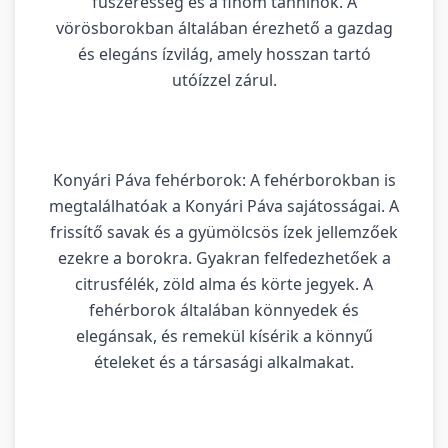
fűszeresség és a finom tanninok. A
vörösborokban általában érezhető a gazdag
és elegáns ízvilág, amely hosszan tartó
utóízzel zárul.
Konyári Páva fehérborok: A fehérborokban is
megtalálhatóak a Konyári Páva sajátosságai. A
frissítő savak és a gyümölcsös ízek jellemzőek
ezekre a borokra. Gyakran felfedezhetőek a
citrusfélék, zöld alma és körte jegyek. A
fehérborok általában könnyedek és
elegánsak, és remekül kísérik a könnyű
ételeket és a társasági alkalmakat.