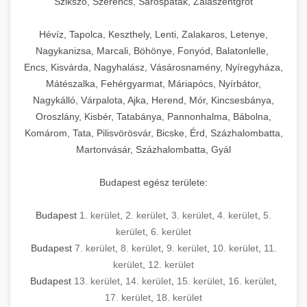
Szikszó, Szerencs, Sárospatak, Zalaszentgrót
Hévíz, Tapolca, Keszthely, Lenti, Zalakaros, Letenye,
Nagykanizsa, Marcali, Böhönye, Fonyód, Balatonlelle,
Encs, Kisvárda, Nagyhalász, Vásárosnamény, Nyíregyháza,
Mátészalka, Fehérgyarmat, Máriapócs, Nyírbátor,
Nagykálló, Várpalota, Ajka, Herend, Mór, Kincsesbánya,
Oroszlány, Kisbér, Tatabánya, Pannonhalma, Bábolna,
Komárom, Tata, Pilisvörösvár, Bicske, Érd, Százhalombatta,
Martonvásár, Százhalombatta, Gyál
Budapest egész területe:
Budapest
1. kerület
,
2. kerület
,
3. kerület
,
4. kerület
,
5.
kerület
,
6. kerület
Budapest
7. kerület
,
8. kerület
,
9. kerület
,
10. kerület
,
11.
kerület
,
12. kerület
Budapest
13. kerület
,
14. kerület
,
15. kerület
,
16. kerület
,
17. kerület
,
18. kerület