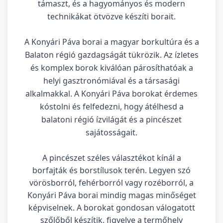
támaszt, és a hagyományos és modern
technikákat ötvözve készíti borait.
A Konyári Páva borai a magyar borkultúra és a
Balaton régió gazdagságát tükrözik. Az ízletes
és komplex borok kiválóan párosíthatóak a
helyi gasztronómiával és a társasági
alkalmakkal. A Konyári Páva borokat érdemes
kóstolni és felfedezni, hogy átélhesd a
balatoni régió ízvilágát és a pincészet
sajátosságait.
A pincészet széles választékot kínál a
borfajták és borstílusok terén. Legyen szó
vörösborról, fehérborról vagy rozéborról, a
Konyári Páva borai mindig magas minőséget
képviselnek. A borokat gondosan válogatott
szőlőből készítik, figyelve a termőhely