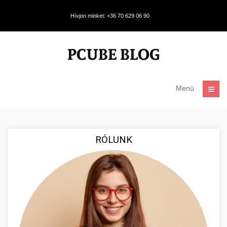
Hívjon minket: +36 70 629 06 90
Menü
RÓLUNK