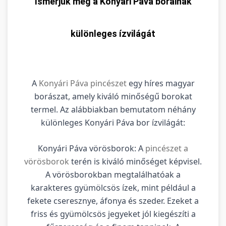
Ismerjük meg a Konyári Páva borainak
különleges ízvilágát
A
Konyári Páva pincészet
egy híres magyar
borászat, amely kiváló minőségű borokat
termel. Az alábbiakban bemutatom néhány
különleges Konyári Páva bor ízvilágát:
Konyári Páva vörösborok: A
pincészet a
vörösborok
terén is kiváló minőséget képvisel.
A vörösborokban megtalálhatóak a
karakteres gyümölcsös ízek, mint például a
fekete cseresznye, áfonya és szeder. Ezeket a
friss és gyümölcsös jegyeket jól kiegészíti a