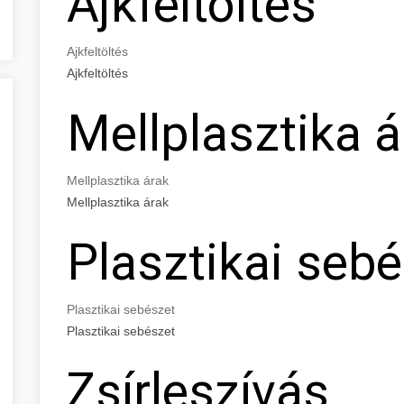
Ajkfeltöltés
Ajkfeltöltés
Ajkfeltöltés
Mellplasztika á
Mellplasztika árak
Mellplasztika árak
Plasztikai seb
Plasztikai sebészet
Plasztikai sebészet
Zsírleszívás