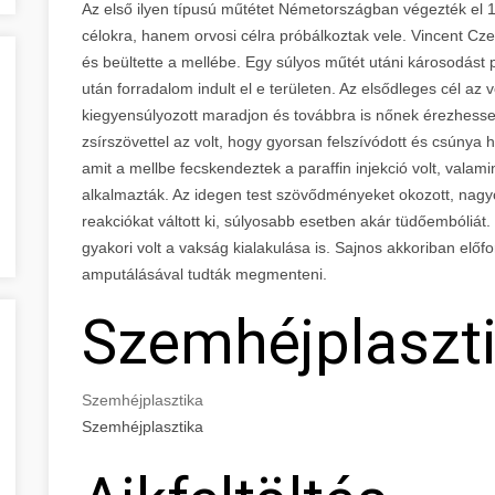
Az első ilyen típusú műtétet Németországban végezték e
célokra, hanem orvosi célra próbálkoztak vele. Vincent Czer
és beültette a mellébe. Egy súlyos műtét utáni károsodást p
után forradalom indult el e területen. Az elsődleges cél az 
kiegyensúlyozott maradjon és továbbra is nőnek érezhesse 
zsírszövettel az volt, hogy gyorsan felszívódott és csúny
amit a mellbe fecskendeztek a paraffin injekció volt, valami
alkalmazták. Az idegen test szövődményeket okozott, nagyon
reakciókat váltott ki, súlyosabb esetben akár tüdőembóliát
gyakori volt a vakság kialakulása is. Sajnos akkoriban előfo
amputálásával tudták megmenteni.
Szemhéjplaszt
Szemhéjplasztika
Szemhéjplasztika