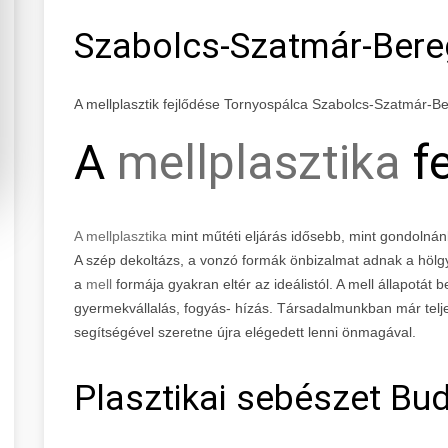
Szabolcs-Szatmár-Ber
A mellplasztik fejlődése Tornyospálca Szabolcs-Szatmár-
A
mellplasztika
fe
A mellplasztika
mint műtéti eljárás idősebb, mint gondolnán
A szép dekoltázs, a vonzó formák önbizalmat adnak a höl
a
mell
formája gyakran eltér az ideálistól. A mell állapotát b
gyermekvállalás, fogyás- hízás. Társadalmunkban már teljes
segítségével szeretne újra elégedett lenni önmagával.
Plasztikai sebészet Bud