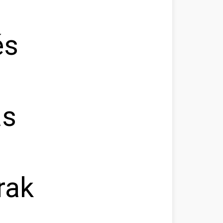
és
ás
rak