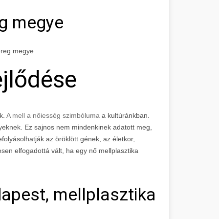
eg megye
Bereg megye
jlődése
k.
A mell a nőiesség szimbóluma
a kultúránkban.
gyeknek. Ez sajnos nem mindenkinek adatott meg,
efolyásolhatják az öröklött gének, az életkor,
en elfogadottá vált, ha egy nő mellplasztika
apest, mellplasztika árak, 