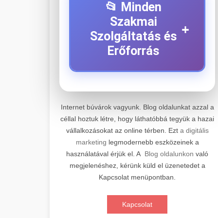
📂 Minden
Szakmai
+
Szolgáltatás és
Erőforrás
⚡ 1. Legjobb Elektromos
+
Roller Szerviz
Internet búvárok vagyunk. Blog oldalunkat azzal a
céllal hoztuk létre, hogy láthatóbbá tegyük a hazai
Professzionális elektromos roller
vállalkozásokat az online térben. Ezt
a digitális
javítási és karbantartási szolgáltatások.
📊 2. Online Marketing
+
marketing
legmodernebb eszközeinek a
Szakértő technikusaink minőségi
Ügynökség
használatával érjük el. A
Blog oldalunkon
való
szervízt nyújtanak minden jelentős
megjelenéshez, kérünk küld el üzenetedet a
márkához és modellhez.
Átfogó online marketing
Kapcsolat menüpontban.
szolgáltatások, beleértve a SEO-t,
🛴 3. Legjobb
+
Szervizközpont Látogatása
közösségi média kezelést és digitális
Elektromos Roller
Kapcsolat
hirdetéseket. Növekedés elérése
roller javítószerviz