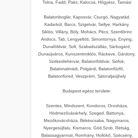
+
🍞 20. Ipari Dagasztógép
Tolna, Fadd, Paks, Kalocsa, Hőgyész, Tamási
weboldal-keszites.co
Optimalizálja hirdetési költségvetését
gépi tanulással és automatizálással.
Professzionális ipari dagasztógépek és
elkötelezettség erősítési módszerek
Balatonboglár, Kaposvár, Csurgó, Nagyatád,
tésztakeverő gépek pékségek és
+
Kadarkút, Barcs, Szigetvár, Sellye, Harkány,
🔪 21. Ipari Szeletelőgép
aikampany.hu
kereskedelmi konyhák számára.
Siklós, Villány, Bóly, Mohács, Pécs, Szentlőrinc
Masszív konstrukció megbízható
Andocs, Tab, Lengyeltóti, Simontornya, Enying,
Ipari hús- és sajtszeletelő gépek
AI hirdetési automatizálás
teljesítményhez.
Dunaföldvár, Solt, Szabadszállás, Sárbogárd,
professzionális élelmiszer-
+
📦 22. Vákuumozó Gép
Dunaújváros, Kunszentmiklós, Ráckeve, Gárdony,
előkészítéshez. Precíziós vágás
Székesfehérvár, Balatonföldvár, Siófok,
chef-iparikonyhagepek.hu
állítható vastagság beállítással.
Kereskedelmi vákuumcsomagoló
Balatonalmádi, Polgárdi, Balatonfűzfő,
berendezések élelmiszerek
kereskedelmi tésztakeverő
🎁 23. Vákuumfóliázó
Balatonfüred, Veszprém, Sátoraljaújhely
+
chef-iparikonyhagepek.hu
tartósításához. Hosszabbítsa a
Gép
szavatossági időt és tartsa meg a
professzionális élelmiszer szeletelő
Budapest egész területe:
termék frissességét.
Ipari vákuumfóliázó gépek
professzionális élelmiszer-csomagolási
Szentes, Mindszent, Kondoros, Orosháza,
🔥 24. Ipari Sütő és
+
chef-iparikonyhagepek.hu
műveletekhez. Hatékony lezárási és
Hódmezővásárhely, Szeged, Battonya,
Gőzpároló
Mezőkovácsháza, Békéscsaba, Nagymaros,
tartósítási megoldások.
vákuum lezáró berendezés
Nyergesújfalu, Kismaros, Göd,Szob, Rétság,
Kereskedelmi légkeveréses sütők és
Balassagyarmat, Romhány, Hollókő, Szécsény,
chef-iparikonyhagepek.hu
gőzpárolók professzionális konyhák