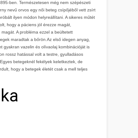
l 1895-ben. Természetesen még nem szépészeti
ny nevű orvos egy női beteg csípőjéből vett zsírt
róbált ilyen módon helyreállítani. A sikeres műtét
volt, hogy a páciens jól érezze magát,
magát. A probléma ezzel a beültetett
a hegek maradtak a bőrön.Az első idegen anyag,
nt gyakran vazelin és olívaolaj kombinációját is
 rossz hatással volt a testre, gyulladásos
. Egyes betegeknél fekélyek keletkeztek, de
rdult, hogy a betegek életét csak a mell teljes
ika