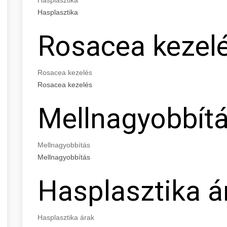
Hasplasztika
Rosacea kezel
Rosacea kezelés
Rosacea kezelés
Mellnagyobbít
Mellnagyobbítás
Mellnagyobbítás
Hasplasztika á
Hasplasztika árak