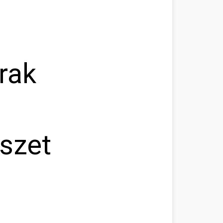
rak
észet