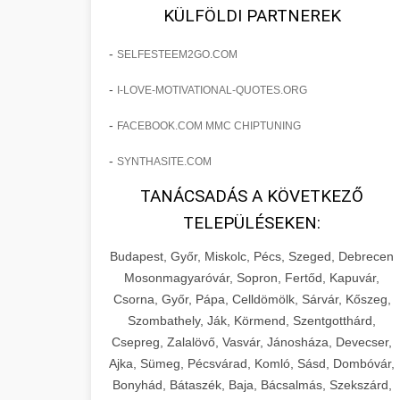
fejlesztések révén a kozmetikai
os Növekedést
KÜLFÖLDI PARTNEREK
sebészeti praxisban.
Lépésről lépésre marketing tervrajz,
-
SELFESTEEM2GO.COM
amely 150%-os növekedést
brikettgyartas.com
📋 17. Egy Klinika 150%-
-
I-LOVE-MOTIVATIONAL-QUOTES.ORG
eredményezett. Ismerje meg a
+
os Növekedésének
páciensszám növekedés
taktikákat, csatornákat és stratégiákat,
Története
-
FACEBOOK.COM MMC CHIPTUNING
amelyek valós eredményeket hoznak.
Teljes dokumentáció egy klinika
-
SYNTHASITE.COM
átalakulási útjáról, bemutatva az utat a
szonyegtisztito.net
🎪 18. Szemhéjplasztika
TANÁCSADÁS A KÖVETKEZŐ
küzdő praxistól a virágzó vállalkozásig
+
Iránti Érdeklődés 150%-
marketing stratégiai tervrajz
TELEPÜLÉSEKEN:
150%-os növekedéssel.
os Fokozása
Budapest, Győr, Miskolc, Pécs, Szeged, Debrecen
Technikák és módszerek a páciensek
szonyegtakaritas.org
Mosonmagyaróvár, Sopron, Fertőd, Kapuvár,
érdeklődésének és elkötelezettségének
Csorna, Győr, Pápa, Celldömölk, Sárvár, Kőszeg,
klinika átalakulási történet
🎮 19. AI Google Ads és
+
drámai növeléséhez. Egy 150%-os
Szombathely, Ják, Körmend, Szentgotthárd,
Meta Kampány Kezelés
Csepreg, Zalalövő, Vasvár, Jánosháza, Devecser,
fellendülési esettanulmány gyakorlati
Ajka, Sümeg, Pécsvárad, Komló, Sásd, Dombóvár,
betekintésekkel.
Fejlett AI-alapú Google Ads és Meta
Bonyhád, Bátaszék, Baja, Bácsalmás, Szekszárd,
hirdetési kampánykezelés.