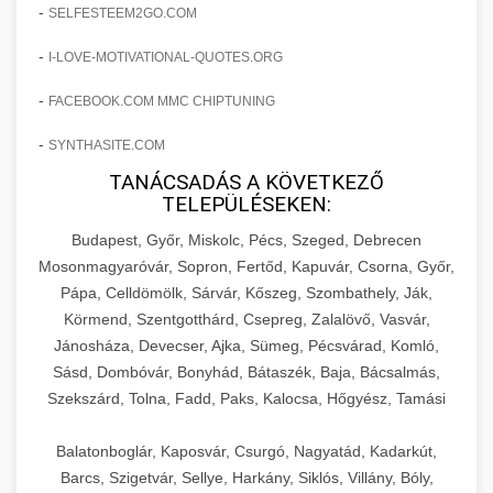
amelyek valós eredményeket hoznak.
-
SELFESTEEM2GO.COM
Teljes dokumentáció egy klinika átalakulási
-
I-LOVE-MOTIVATIONAL-QUOTES.ORG
szonyegtisztito.net
útjáról, bemutatva az utat a küzdő praxistól a
🎪 18. Szemhéjplasztika Iránti
+
virágzó vállalkozásig 150%-os növekedéssel.
marketing stratégiai tervrajz
Érdeklődés 150%-os Fokozása
-
FACEBOOK.COM MMC CHIPTUNING
-
szonyegtakaritas.org
SYNTHASITE.COM
Technikák és módszerek a páciensek
érdeklődésének és elkötelezettségének drámai
TANÁCSADÁS A KÖVETKEZŐ
klinika átalakulási történet
🎮 19. AI Google Ads és Meta
+
TELEPÜLÉSEKEN:
növeléséhez. Egy 150%-os fellendülési
Kampány Kezelés
esettanulmány gyakorlati betekintésekkel.
Budapest, Győr, Miskolc, Pécs, Szeged, Debrecen
Fejlett AI-alapú Google Ads és Meta hirdetési
Mosonmagyaróvár, Sopron, Fertőd, Kapuvár, Csorna, Győr,
weboldal-keszites.co
Pápa, Celldömölk, Sárvár, Kőszeg, Szombathely, Ják,
kampánykezelés. Optimalizálja hirdetési
+
🍞 20. Ipari Dagasztógép
Körmend, Szentgotthárd, Csepreg, Zalalövő, Vasvár,
költségvetését gépi tanulással és
elkötelezettség erősítési módszerek
Jánosháza, Devecser, Ajka, Sümeg, Pécsvárad, Komló,
automatizálással.
Professzionális ipari dagasztógépek és
Sásd, Dombóvár, Bonyhád, Bátaszék, Baja, Bácsalmás,
tésztakeverő gépek pékségek és kereskedelmi
+
🔪 21. Ipari Szeletelőgép
Szekszárd, Tolna, Fadd, Paks, Kalocsa, Hőgyész, Tamási
aikampany.hu
AI hirdetési automatizálás
konyhák számára. Masszív konstrukció
megbízható teljesítményhez.
Ipari hús- és sajtszeletelő gépek professzionális
Balatonboglár, Kaposvár, Csurgó, Nagyatád, Kadarkút,
élelmiszer-előkészítéshez. Precíziós vágás
Barcs, Szigetvár, Sellye, Harkány, Siklós, Villány, Bóly,
+
📦 22. Vákuumozó Gép