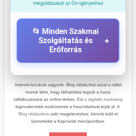
megoldásokat az Ön igényeihez
📂 Minden Szakmai
+
Szolgáltatás és
Erőforrás
⚡ 1. Legjobb Elektromos Roller
+
Szerviz
Internet búvárok vagyunk. Blog oldalunkat azzal a céllal
Professzionális elektromos roller javítási és
hoztuk létre, hogy láthatóbbá tegyük a hazai
vállalkozásokat az online térben. Ezt
a digitális marketing
karbantartási szolgáltatások. Szakértő
📊 2. Online Marketing
+
legmodernebb eszközeinek a használatával érjük el. A
technikusaink minőségi szervízt nyújtanak
Ügynökség
Blog oldalunkon
való megjelenéshez, kérünk küld el
minden jelentős márkához és modellhez.
üzenetedet a Kapcsolat menüpontban.
Átfogó online marketing szolgáltatások,
Szervizközpont Látogatása
beleértve a SEO-t, közösségi média kezelést és
+
🛴 3. Legjobb Elektromos Roller