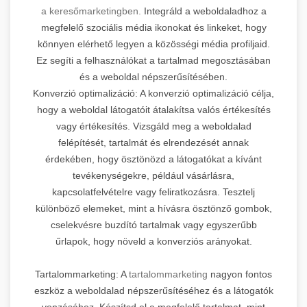
a keresőmarketingben.
Integráld a weboldaladhoz a
megfelelő szociális média ikonokat és linkeket, hogy
könnyen elérhető legyen a közösségi média profiljaid.
Ez segíti a felhasználókat a tartalmad megosztásában
és a weboldal népszerűsítésében.
Konverzió optimalizáció: A konverzió optimalizáció célja,
hogy a weboldal látogatóit átalakítsa valós értékesítés
vagy értékesítés. Vizsgáld meg a weboldalad
felépítését, tartalmát és elrendezését annak
érdekében, hogy ösztönözd a látogatókat a kívánt
tevékenységekre, például vásárlásra,
kapcsolatfelvételre vagy feliratkozásra. Tesztelj
különböző elemeket, mint a hívásra ösztönző gombok,
cselekvésre buzdító tartalmak vagy egyszerűbb
űrlapok, hogy növeld a konverziós arányokat.
Tartalommarketing: A
tartalommarketing
nagyon fontos
eszköz a weboldalad népszerűsítéséhez és a látogatók
vonzásához. Készítsd el a megfelelő tartalmat, mint