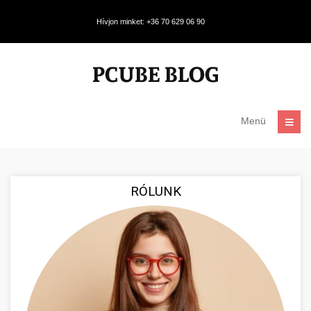
Hívjon minket: +36 70 629 06 90
Menü
RÓLUNK