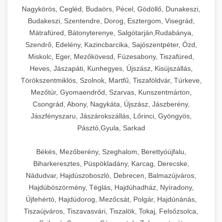
Ipari sajtreszelők és aprítógépek kereskedelmi
kereskedelmi hűtőegység
Nagykörös, Cegléd, Budaörs, Pécel, Gödöllő, Dunakeszi,
chef-iparikonyhagepek.hu
élelmiszer-előkészítéshez. Különböző reszelési
🍳 28. Nagykonyhai
Budakeszi, Szentendre, Dorog, Esztergom, Visegrád,
+
méretek különböző alkalmazásokhoz.
kereskedelmi mosogatógép
Berendezések
Mátrafüred, Bátonyterenye, Salgótarján,Rudabánya,
Szendrő, Edelény, Kazincbarcika, Sajószentpéter, Ózd,
chef-iparikonyhagepek.hu
Teljes körű nagykonyhai berendezések és
Miskolc, Eger, Mezőkövesd, Füzesabony, Tiszafüred,
professzionális vendéglátóipari kellékek.
Heves, Jászapáti, Kunhegyes, Újszász, Kisújszállás,
kereskedelmi sajtreszelő
Minden, ami szükséges éttermi és catering
Törökszentmiklós, Szolnok, Martfű, Tiszaföldvár, Túrkeve,
műveletekhez.
Mezőtúr, Gyomaendrőd, Szarvas, Kunszentmárton,
Csongrád, Abony, Nagykáta, Újszász, Jászberény,
chef-iparikonyhagepek.hu
Jászfényszaru, Jászárokszállás, Lőrinci, Gyöngyös,
Pásztó,Gyula, Sarkad
kereskedelmi konyhai megoldások
Békés, Mezőberény, Szeghalom, Berettyóújfalu,
Biharkeresztes, Püspökladány, Karcag, Derecske,
Nádudvar, Hajdúszoboszló, Debrecen, Balmazújváros,
Hajdúböszörmény, Téglás, Hajdúhadház, Nyíradony,
Újfehértó, Hajdúdorog, Mezőcsát, Polgár, Hajdúnánás,
Tiszaújváros, Tiszavasvári, Tiszalök, Tokaj, Felsőzsolca,