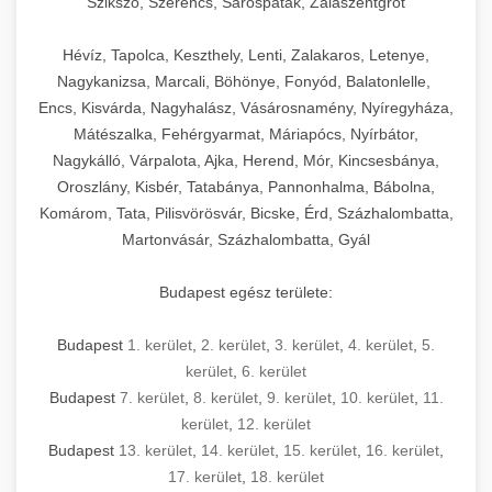
Szikszó, Szerencs, Sárospatak, Zalaszentgrót
Hévíz, Tapolca, Keszthely, Lenti, Zalakaros, Letenye,
Nagykanizsa, Marcali, Böhönye, Fonyód, Balatonlelle,
Encs, Kisvárda, Nagyhalász, Vásárosnamény, Nyíregyháza,
Mátészalka, Fehérgyarmat, Máriapócs, Nyírbátor,
Nagykálló, Várpalota, Ajka, Herend, Mór, Kincsesbánya,
Oroszlány, Kisbér, Tatabánya, Pannonhalma, Bábolna,
Komárom, Tata, Pilisvörösvár, Bicske, Érd, Százhalombatta,
Martonvásár, Százhalombatta, Gyál
Budapest egész területe:
Budapest
1. kerület
,
2. kerület
,
3. kerület
,
4. kerület
,
5.
kerület
,
6. kerület
Budapest
7. kerület
,
8. kerület
,
9. kerület
,
10. kerület
,
11.
kerület
,
12. kerület
Budapest
13. kerület
,
14. kerület
,
15. kerület
,
16. kerület
,
17. kerület
,
18. kerület