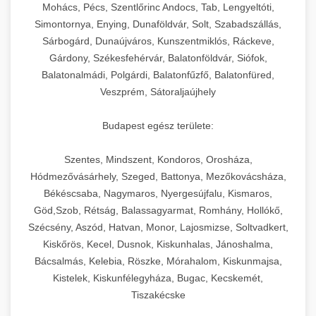
chef-iparikonyhagepek.hu
állítható vastagság beállítással.
Mohács, Pécs, Szentlőrinc Andocs, Tab, Lengyeltóti,
Simontornya, Enying, Dunaföldvár, Solt, Szabadszállás,
Kereskedelmi vákuumcsomagoló berendezések
kereskedelmi tésztakeverő
Sárbogárd, Dunaújváros, Kunszentmiklós, Ráckeve,
chef-iparikonyhagepek.hu
élelmiszerek tartósításához. Hosszabbítsa a
+
🎁 23. Vákuumfóliázó Gép
Gárdony, Székesfehérvár, Balatonföldvár, Siófok,
szavatossági időt és tartsa meg a termék
professzionális élelmiszer szeletelő
Balatonalmádi, Polgárdi, Balatonfűzfő, Balatonfüred,
frissességét.
Ipari vákuumfóliázó gépek professzionális
Veszprém, Sátoraljaújhely
élelmiszer-csomagolási műveletekhez.
+
🔥 24. Ipari Sütő és Gőzpároló
chef-iparikonyhagepek.hu
Hatékony lezárási és tartósítási megoldások.
Budapest egész területe:
Kereskedelmi légkeveréses sütők és gőzpárolók
vákuum lezáró berendezés
chef-iparikonyhagepek.hu
Szentes, Mindszent, Kondoros, Orosháza,
professzionális konyhák számára. Nagy
+
❄️ 25. Ipari Hűtőszekrény
Hódmezővásárhely, Szeged, Battonya, Mezőkovácsháza,
kapacitású sütő- és főzőberendezés precíz
kereskedelmi csomagoló gép
Békéscsaba, Nagymaros, Nyergesújfalu, Kismaros,
hőmérséklet-szabályozással.
Professzionális hűtőegységek és hűtőkamrák
Göd,Szob, Rétság, Balassagyarmat, Romhány, Hollókő,
kereskedelmi konyhák számára.
+
💧 26. Ipari Mosogatógép
Szécsény, Aszód, Hatvan, Monor, Lajosmizse, Soltvadkert,
chef-iparikonyhagepek.hu
Energiahatékony hűtési megoldások nagy
Kiskőrös, Kecel, Dusnok, Kiskunhalas, Jánoshalma,
kapacitással.
Kereskedelmi mosogatóberendezések nagy
kereskedelmi sütősütő
Bácsalmás, Kelebia, Röszke, Mórahalom, Kiskunmajsa,
forgalmú éttermi műveletekhez. Gyors tisztítási
Kistelek, Kiskunfélegyháza, Bugac, Kecskemét,
+
🧀 27. Ipari Sajtreszelő Gép
chef-iparikonyhagepek.hu
ciklusok fertőtlenítési képességekkel.
Tiszakécske