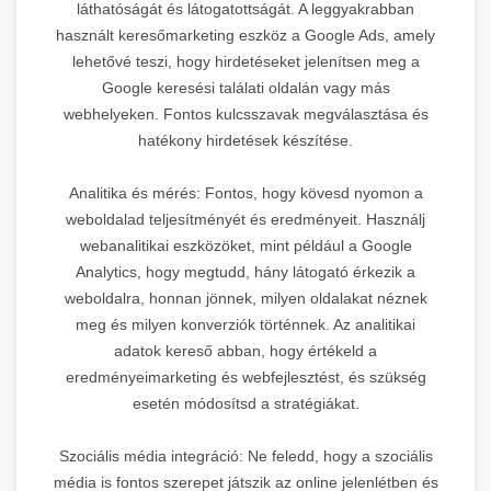
láthatóságát és látogatottságát. A leggyakrabban
használt keresőmarketing eszköz a Google Ads, amely
lehetővé teszi, hogy hirdetéseket jelenítsen meg a
Google keresési találati oldalán vagy más
webhelyeken. Fontos kulcsszavak megválasztása és
hatékony hirdetések készítése.
Analitika és mérés: Fontos, hogy kövesd nyomon a
weboldalad teljesítményét és eredményeit. Használj
webanalitikai eszközöket, mint például a Google
Analytics, hogy megtudd, hány látogató érkezik a
weboldalra, honnan jönnek, milyen oldalakat néznek
meg és milyen konverziók történnek. Az analitikai
adatok kereső abban, hogy értékeld a
eredményeimarketing és webfejlesztést, és szükség
esetén módosítsd a stratégiákat.
Szociális média integráció: Ne feledd, hogy a szociális
média is fontos szerepet játszik az online jelenlétben és