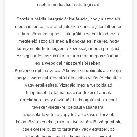
esetén módosítsd a stratégiákat.
Szociális média integráció: Ne feledd, hogy a szociális
média is fontos szerepet játszik az online jelenlétben és
a keresőmarketingben.
Integráld a weboldaladhoz a
megfelelő szociális média ikonokat és linkeket, hogy
könnyen elérhető legyen a közösségi média profiljaid.
Ez segíti a felhasználókat a tartalmad megosztásában
és a weboldal népszerűsítésében.
Konverzió optimalizáció: A konverzió optimalizáció célja,
hogy a weboldal látogatóit átalakítsa valós értékesítés
vagy értékesítés. Vizsgáld meg a weboldalad
felépítését, tartalmát és elrendezését annak
érdekében, hogy ösztönözd a látogatókat a kívánt
tevékenységekre, például vásárlásra,
kapcsolatfelvételre vagy feliratkozásra. Tesztelj
különböző elemeket, mint a hívásra ösztönző gombok,
cselekvésre buzdító tartalmak vagy egyszerűbb
űrlapok, hogy növeld a konverziós arányokat.