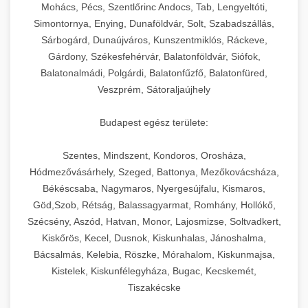
chef-iparikonyhagepek.hu
állítható vastagság beállítással.
Mohács, Pécs, Szentlőrinc Andocs, Tab, Lengyeltóti,
Simontornya, Enying, Dunaföldvár, Solt, Szabadszállás,
Kereskedelmi vákuumcsomagoló berendezések
kereskedelmi tésztakeverő
Sárbogárd, Dunaújváros, Kunszentmiklós, Ráckeve,
chef-iparikonyhagepek.hu
élelmiszerek tartósításához. Hosszabbítsa a
+
🎁 23. Vákuumfóliázó Gép
Gárdony, Székesfehérvár, Balatonföldvár, Siófok,
szavatossági időt és tartsa meg a termék
professzionális élelmiszer szeletelő
Balatonalmádi, Polgárdi, Balatonfűzfő, Balatonfüred,
frissességét.
Ipari vákuumfóliázó gépek professzionális
Veszprém, Sátoraljaújhely
élelmiszer-csomagolási műveletekhez.
+
🔥 24. Ipari Sütő és Gőzpároló
chef-iparikonyhagepek.hu
Hatékony lezárási és tartósítási megoldások.
Budapest egész területe:
Kereskedelmi légkeveréses sütők és gőzpárolók
vákuum lezáró berendezés
chef-iparikonyhagepek.hu
Szentes, Mindszent, Kondoros, Orosháza,
professzionális konyhák számára. Nagy
+
❄️ 25. Ipari Hűtőszekrény
Hódmezővásárhely, Szeged, Battonya, Mezőkovácsháza,
kapacitású sütő- és főzőberendezés precíz
kereskedelmi csomagoló gép
Békéscsaba, Nagymaros, Nyergesújfalu, Kismaros,
hőmérséklet-szabályozással.
Professzionális hűtőegységek és hűtőkamrák
Göd,Szob, Rétság, Balassagyarmat, Romhány, Hollókő,
kereskedelmi konyhák számára.
+
💧 26. Ipari Mosogatógép
Szécsény, Aszód, Hatvan, Monor, Lajosmizse, Soltvadkert,
chef-iparikonyhagepek.hu
Energiahatékony hűtési megoldások nagy
Kiskőrös, Kecel, Dusnok, Kiskunhalas, Jánoshalma,
kapacitással.
Kereskedelmi mosogatóberendezések nagy
kereskedelmi sütősütő
Bácsalmás, Kelebia, Röszke, Mórahalom, Kiskunmajsa,
forgalmú éttermi műveletekhez. Gyors tisztítási
Kistelek, Kiskunfélegyháza, Bugac, Kecskemét,
+
🧀 27. Ipari Sajtreszelő Gép
chef-iparikonyhagepek.hu
ciklusok fertőtlenítési képességekkel.
Tiszakécske