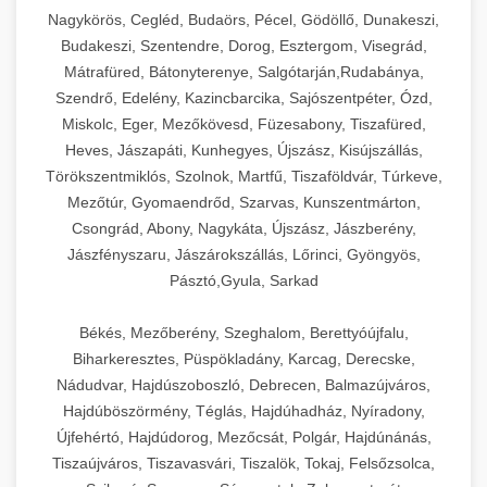
Ipari sajtreszelők és aprítógépek kereskedelmi
kereskedelmi hűtőegység
Nagykörös, Cegléd, Budaörs, Pécel, Gödöllő, Dunakeszi,
chef-iparikonyhagepek.hu
élelmiszer-előkészítéshez. Különböző reszelési
🍳 28. Nagykonyhai
Budakeszi, Szentendre, Dorog, Esztergom, Visegrád,
+
méretek különböző alkalmazásokhoz.
kereskedelmi mosogatógép
Berendezések
Mátrafüred, Bátonyterenye, Salgótarján,Rudabánya,
Szendrő, Edelény, Kazincbarcika, Sajószentpéter, Ózd,
chef-iparikonyhagepek.hu
Teljes körű nagykonyhai berendezések és
Miskolc, Eger, Mezőkövesd, Füzesabony, Tiszafüred,
professzionális vendéglátóipari kellékek.
Heves, Jászapáti, Kunhegyes, Újszász, Kisújszállás,
kereskedelmi sajtreszelő
Minden, ami szükséges éttermi és catering
Törökszentmiklós, Szolnok, Martfű, Tiszaföldvár, Túrkeve,
műveletekhez.
Mezőtúr, Gyomaendrőd, Szarvas, Kunszentmárton,
Csongrád, Abony, Nagykáta, Újszász, Jászberény,
chef-iparikonyhagepek.hu
Jászfényszaru, Jászárokszállás, Lőrinci, Gyöngyös,
Pásztó,Gyula, Sarkad
kereskedelmi konyhai megoldások
Békés, Mezőberény, Szeghalom, Berettyóújfalu,
Biharkeresztes, Püspökladány, Karcag, Derecske,
Nádudvar, Hajdúszoboszló, Debrecen, Balmazújváros,
Hajdúböszörmény, Téglás, Hajdúhadház, Nyíradony,
Újfehértó, Hajdúdorog, Mezőcsát, Polgár, Hajdúnánás,
Tiszaújváros, Tiszavasvári, Tiszalök, Tokaj, Felsőzsolca,