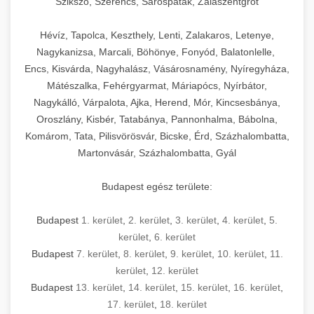
Szikszó, Szerencs, Sárospatak, Zalaszentgrót
Hévíz, Tapolca, Keszthely, Lenti, Zalakaros, Letenye,
Nagykanizsa, Marcali, Böhönye, Fonyód, Balatonlelle,
Encs, Kisvárda, Nagyhalász, Vásárosnamény, Nyíregyháza,
Mátészalka, Fehérgyarmat, Máriapócs, Nyírbátor,
Nagykálló, Várpalota, Ajka, Herend, Mór, Kincsesbánya,
Oroszlány, Kisbér, Tatabánya, Pannonhalma, Bábolna,
Komárom, Tata, Pilisvörösvár, Bicske, Érd, Százhalombatta,
Martonvásár, Százhalombatta, Gyál
Budapest egész területe:
Budapest
1. kerület
,
2. kerület
,
3. kerület
,
4. kerület
,
5.
kerület
,
6. kerület
Budapest
7. kerület
,
8. kerület
,
9. kerület
,
10. kerület
,
11.
kerület
,
12. kerület
Budapest
13. kerület
,
14. kerület
,
15. kerület
,
16. kerület
,
17. kerület
,
18. kerület