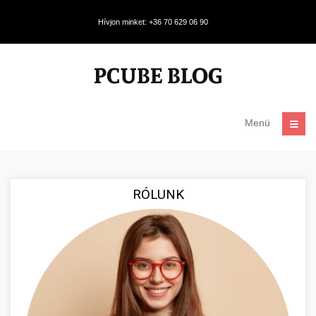
Hívjon minket: +36 70 629 06 90
Menü
RÓLUNK