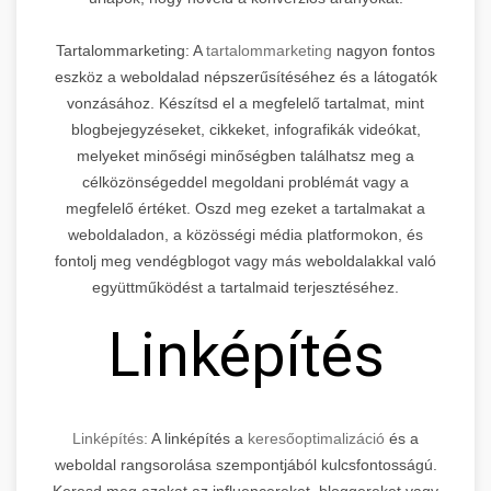
Tartalommarketing: A
tartalommarketing
nagyon fontos
eszköz a weboldalad népszerűsítéséhez és a látogatók
vonzásához. Készítsd el a megfelelő tartalmat, mint
blogbejegyzéseket, cikkeket, infografikák videókat,
melyeket minőségi minőségben találhatsz meg a
célközönségeddel megoldani problémát vagy a
megfelelő értéket. Oszd meg ezeket a tartalmakat a
weboldaladon, a közösségi média platformokon, és
fontolj meg vendégblogot vagy más weboldalakkal való
együttműködést a tartalmaid terjesztéséhez.
Linképítés
Linképítés:
A linképítés a
keresőoptimalizáció
és a
weboldal rangsorolása szempontjából kulcsfontosságú.
Keresd meg azokat az influencereket, bloggereket vagy