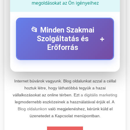
megoldásokat az Ön igényeihez
📂 Minden Szakmai
+
Szolgáltatás és
Erőforrás
⚡ 1. Legjobb Elektromos Roller
+
Szerviz
Internet búvárok vagyunk. Blog oldalunkat azzal a céllal
Professzionális elektromos roller javítási és
hoztuk létre, hogy láthatóbbá tegyük a hazai
vállalkozásokat az online térben. Ezt
a digitális marketing
karbantartási szolgáltatások. Szakértő
📊 2. Online Marketing
+
legmodernebb eszközeinek a használatával érjük el. A
technikusaink minőségi szervízt nyújtanak
Ügynökség
Blog oldalunkon
való megjelenéshez, kérünk küld el
minden jelentős márkához és modellhez.
üzenetedet a Kapcsolat menüpontban.
Átfogó online marketing szolgáltatások,
Szervizközpont Látogatása
beleértve a SEO-t, közösségi média kezelést és
+
🛴 3. Legjobb Elektromos Roller