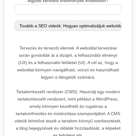
legjobb keresési eredmények érdekében?
Tervezés és tervezői elemek: A weboldal tervezése
során gondolták át a dizájnt, a felhasználói élményt
(UX) és a felhasználói felületet (UI). A cél az, hogy a
weboldal könnyen navigálható, vonzó és használható
legyen a látogatók számára.
Tartalomkezelő rendszer (CMS): Használj egy modern
tartalomkezelő rendszert, mint például a WordPress,
amely könnyen kezelhető és rugalmas a
tartalomfrissítés és módosítása szempontjából. A CMS
videók lehetővé teszik a tartalom könnyű szerkesztését,
a blog bejegyzések és oldalak hozzáadását, a képeket
és feltöltést stb.