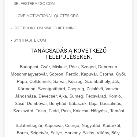
amelyek valós eredményeket hoznak.
-
SELFESTEEM2GO.COM
Teljes dokumentáció egy klinika átalakulási
-
I-LOVE-MOTIVATIONAL-QUOTES.ORG
szonyegtisztito.net
útjáról, bemutatva az utat a küzdő praxistól a
🎪 18. Szemhéjplasztika Iránti
+
virágzó vállalkozásig 150%-os növekedéssel.
marketing stratégiai tervrajz
Érdeklődés 150%-os Fokozása
-
FACEBOOK.COM MMC CHIPTUNING
-
szonyegtakaritas.org
SYNTHASITE.COM
Technikák és módszerek a páciensek
érdeklődésének és elkötelezettségének drámai
TANÁCSADÁS A KÖVETKEZŐ
klinika átalakulási történet
🎮 19. AI Google Ads és Meta
+
TELEPÜLÉSEKEN:
növeléséhez. Egy 150%-os fellendülési
Kampány Kezelés
esettanulmány gyakorlati betekintésekkel.
Budapest, Győr, Miskolc, Pécs, Szeged, Debrecen
Fejlett AI-alapú Google Ads és Meta hirdetési
Mosonmagyaróvár, Sopron, Fertőd, Kapuvár, Csorna, Győr,
weboldal-keszites.co
Pápa, Celldömölk, Sárvár, Kőszeg, Szombathely, Ják,
kampánykezelés. Optimalizálja hirdetési
+
🍞 20. Ipari Dagasztógép
Körmend, Szentgotthárd, Csepreg, Zalalövő, Vasvár,
költségvetését gépi tanulással és
elkötelezettség erősítési módszerek
Jánosháza, Devecser, Ajka, Sümeg, Pécsvárad, Komló,
automatizálással.
Professzionális ipari dagasztógépek és
Sásd, Dombóvár, Bonyhád, Bátaszék, Baja, Bácsalmás,
tésztakeverő gépek pékségek és kereskedelmi
+
🔪 21. Ipari Szeletelőgép
Szekszárd, Tolna, Fadd, Paks, Kalocsa, Hőgyész, Tamási
aikampany.hu
AI hirdetési automatizálás
konyhák számára. Masszív konstrukció
megbízható teljesítményhez.
Ipari hús- és sajtszeletelő gépek professzionális
Balatonboglár, Kaposvár, Csurgó, Nagyatád, Kadarkút,
élelmiszer-előkészítéshez. Precíziós vágás
Barcs, Szigetvár, Sellye, Harkány, Siklós, Villány, Bóly,
+
📦 22. Vákuumozó Gép