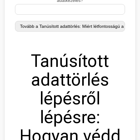
adatkezelés?
Tanúsított
adattörlés
lépésről
lépésre:
Hogyan védd