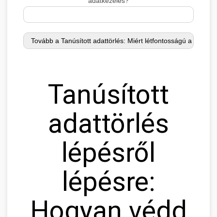
adatkezelés?
Tanúsított
adattörlés
lépésről
lépésre:
Hogyan védd