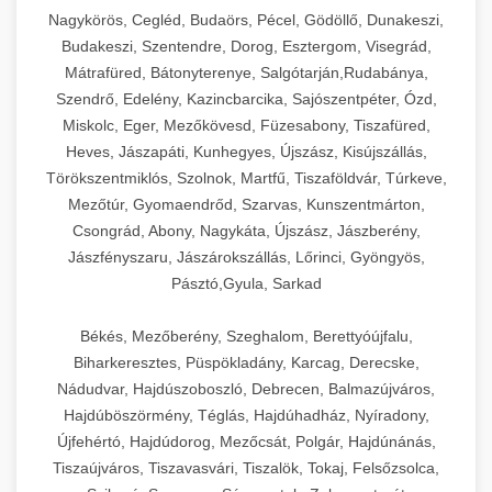
Ipari sajtreszelők és aprítógépek kereskedelmi
kereskedelmi hűtőegység
Nagykörös, Cegléd, Budaörs, Pécel, Gödöllő, Dunakeszi,
chef-iparikonyhagepek.hu
élelmiszer-előkészítéshez. Különböző reszelési
🍳 28. Nagykonyhai
Budakeszi, Szentendre, Dorog, Esztergom, Visegrád,
+
méretek különböző alkalmazásokhoz.
kereskedelmi mosogatógép
Berendezések
Mátrafüred, Bátonyterenye, Salgótarján,Rudabánya,
Szendrő, Edelény, Kazincbarcika, Sajószentpéter, Ózd,
chef-iparikonyhagepek.hu
Teljes körű nagykonyhai berendezések és
Miskolc, Eger, Mezőkövesd, Füzesabony, Tiszafüred,
professzionális vendéglátóipari kellékek.
Heves, Jászapáti, Kunhegyes, Újszász, Kisújszállás,
kereskedelmi sajtreszelő
Minden, ami szükséges éttermi és catering
Törökszentmiklós, Szolnok, Martfű, Tiszaföldvár, Túrkeve,
műveletekhez.
Mezőtúr, Gyomaendrőd, Szarvas, Kunszentmárton,
Csongrád, Abony, Nagykáta, Újszász, Jászberény,
chef-iparikonyhagepek.hu
Jászfényszaru, Jászárokszállás, Lőrinci, Gyöngyös,
Pásztó,Gyula, Sarkad
kereskedelmi konyhai megoldások
Békés, Mezőberény, Szeghalom, Berettyóújfalu,
Biharkeresztes, Püspökladány, Karcag, Derecske,
Nádudvar, Hajdúszoboszló, Debrecen, Balmazújváros,
Hajdúböszörmény, Téglás, Hajdúhadház, Nyíradony,
Újfehértó, Hajdúdorog, Mezőcsát, Polgár, Hajdúnánás,
Tiszaújváros, Tiszavasvári, Tiszalök, Tokaj, Felsőzsolca,