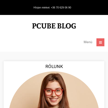
Hívjon minket: +36 70 629 06 90
Menü
RÓLUNK