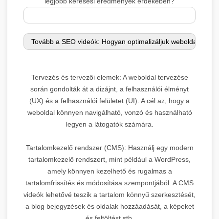
legjobb keresési eredmények érdekében?
Tervezés és tervezői elemek: A weboldal tervezése
során gondolták át a dizájnt, a felhasználói élményt
(UX) és a felhasználói felületet (UI). A cél az, hogy a
weboldal könnyen navigálható, vonzó és használható
legyen a látogatók számára.
Tartalomkezelő rendszer (CMS): Használj egy modern
tartalomkezelő rendszert, mint például a WordPress,
amely könnyen kezelhető és rugalmas a
tartalomfrissítés és módosítása szempontjából. A CMS
videók lehetővé teszik a tartalom könnyű szerkesztését,
a blog bejegyzések és oldalak hozzáadását, a képeket
és feltöltést stb.