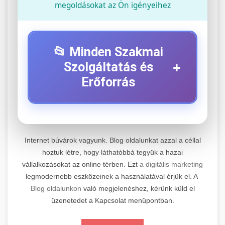
megoldásokat az Ön igényeihez
📂 Minden Szakmai
+
Szolgáltatás és
Erőforrás
⚡ 1. Legjobb Elektromos Roller
+
Szerviz
Internet búvárok vagyunk. Blog oldalunkat azzal a céllal
Professzionális elektromos roller javítási és
hoztuk létre, hogy láthatóbbá tegyük a hazai
vállalkozásokat az online térben. Ezt
a digitális marketing
karbantartási szolgáltatások. Szakértő
📊 2. Online Marketing
+
legmodernebb eszközeinek a használatával érjük el. A
technikusaink minőségi szervízt nyújtanak
Ügynökség
Blog oldalunkon
való megjelenéshez, kérünk küld el
minden jelentős márkához és modellhez.
üzenetedet a Kapcsolat menüpontban.
Átfogó online marketing szolgáltatások,
Szervizközpont Látogatása
beleértve a SEO-t, közösségi média kezelést és
+
🛴 3. Legjobb Elektromos Roller