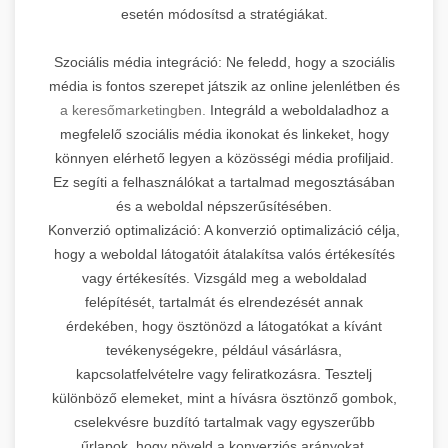
esetén módosítsd a stratégiákat.
Szociális média integráció: Ne feledd, hogy a szociális
média is fontos szerepet játszik az online jelenlétben és
a keresőmarketingben.
Integráld a weboldaladhoz a
megfelelő szociális média ikonokat és linkeket, hogy
könnyen elérhető legyen a közösségi média profiljaid.
Ez segíti a felhasználókat a tartalmad megosztásában
és a weboldal népszerűsítésében.
Konverzió optimalizáció: A konverzió optimalizáció célja,
hogy a weboldal látogatóit átalakítsa valós értékesítés
vagy értékesítés. Vizsgáld meg a weboldalad
felépítését, tartalmát és elrendezését annak
érdekében, hogy ösztönözd a látogatókat a kívánt
tevékenységekre, például vásárlásra,
kapcsolatfelvételre vagy feliratkozásra. Tesztelj
különböző elemeket, mint a hívásra ösztönző gombok,
cselekvésre buzdító tartalmak vagy egyszerűbb
űrlapok, hogy növeld a konverziós arányokat.