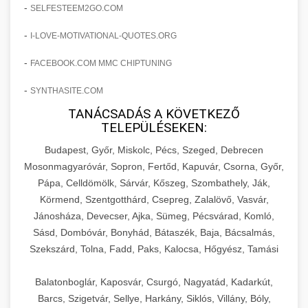
amelyek valós eredményeket hoznak.
-
SELFESTEEM2GO.COM
Teljes dokumentáció egy klinika átalakulási
-
I-LOVE-MOTIVATIONAL-QUOTES.ORG
szonyegtisztito.net
útjáról, bemutatva az utat a küzdő praxistól a
🎪 18. Szemhéjplasztika Iránti
+
virágzó vállalkozásig 150%-os növekedéssel.
marketing stratégiai tervrajz
Érdeklődés 150%-os Fokozása
-
FACEBOOK.COM MMC CHIPTUNING
-
szonyegtakaritas.org
SYNTHASITE.COM
Technikák és módszerek a páciensek
érdeklődésének és elkötelezettségének drámai
TANÁCSADÁS A KÖVETKEZŐ
klinika átalakulási történet
🎮 19. AI Google Ads és Meta
+
TELEPÜLÉSEKEN:
növeléséhez. Egy 150%-os fellendülési
Kampány Kezelés
esettanulmány gyakorlati betekintésekkel.
Budapest, Győr, Miskolc, Pécs, Szeged, Debrecen
Fejlett AI-alapú Google Ads és Meta hirdetési
Mosonmagyaróvár, Sopron, Fertőd, Kapuvár, Csorna, Győr,
weboldal-keszites.co
Pápa, Celldömölk, Sárvár, Kőszeg, Szombathely, Ják,
kampánykezelés. Optimalizálja hirdetési
+
🍞 20. Ipari Dagasztógép
Körmend, Szentgotthárd, Csepreg, Zalalövő, Vasvár,
költségvetését gépi tanulással és
elkötelezettség erősítési módszerek
Jánosháza, Devecser, Ajka, Sümeg, Pécsvárad, Komló,
automatizálással.
Professzionális ipari dagasztógépek és
Sásd, Dombóvár, Bonyhád, Bátaszék, Baja, Bácsalmás,
tésztakeverő gépek pékségek és kereskedelmi
+
🔪 21. Ipari Szeletelőgép
Szekszárd, Tolna, Fadd, Paks, Kalocsa, Hőgyész, Tamási
aikampany.hu
AI hirdetési automatizálás
konyhák számára. Masszív konstrukció
megbízható teljesítményhez.
Ipari hús- és sajtszeletelő gépek professzionális
Balatonboglár, Kaposvár, Csurgó, Nagyatád, Kadarkút,
élelmiszer-előkészítéshez. Precíziós vágás
Barcs, Szigetvár, Sellye, Harkány, Siklós, Villány, Bóly,
+
📦 22. Vákuumozó Gép