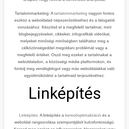
Tartalommarketing: A
tartalommarketing
nagyon fontos
eszköz a weboldalad népszerűsítéséhez és a látogatók
vonzásához. Készítsd el a megfelelő tartalmat, mint
blogbejegyzéseket, cikkeket, infografikák videókat,
melyeket minőségi minőségben találhatsz meg a
célközönségeddel megoldani problémát vagy a
megfelelő értéket. Oszd meg ezeket a tartalmakat a
weboldaladon, a közösségi média platformokon, és
fontolj meg vendégblogot vagy más weboldalakkal való
együttműködést a tartalmaid terjesztéséhez.
Linképítés
Linképítés:
A linképítés a
keresőoptimalizáció
és a
weboldal rangsorolása szempontjából kulcsfontosságú.
Keresd meg azokat az influencereket, bloggereket vagy