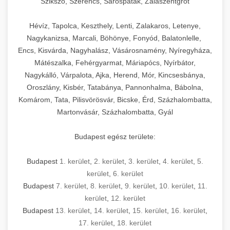
Szikszó, Szerencs, Sárospatak, Zalaszentgrót
Hévíz, Tapolca, Keszthely, Lenti, Zalakaros, Letenye,
Nagykanizsa, Marcali, Böhönye, Fonyód, Balatonlelle,
Encs, Kisvárda, Nagyhalász, Vásárosnamény, Nyíregyháza,
Mátészalka, Fehérgyarmat, Máriapócs, Nyírbátor,
Nagykálló, Várpalota, Ajka, Herend, Mór, Kincsesbánya,
Oroszlány, Kisbér, Tatabánya, Pannonhalma, Bábolna,
Komárom, Tata, Pilisvörösvár, Bicske, Érd, Százhalombatta,
Martonvásár, Százhalombatta, Gyál
Budapest egész területe:
Budapest
1. kerület
,
2. kerület
,
3. kerület
,
4. kerület
,
5.
kerület
,
6. kerület
Budapest
7. kerület
,
8. kerület
,
9. kerület
,
10. kerület
,
11.
kerület
,
12. kerület
Budapest
13. kerület
,
14. kerület
,
15. kerület
,
16. kerület
,
17. kerület
,
18. kerület