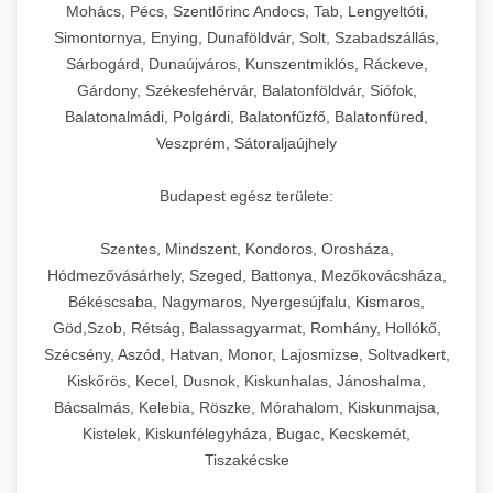
chef-iparikonyhagepek.hu
állítható vastagság beállítással.
Mohács, Pécs, Szentlőrinc Andocs, Tab, Lengyeltóti,
Simontornya, Enying, Dunaföldvár, Solt, Szabadszállás,
Kereskedelmi vákuumcsomagoló berendezések
kereskedelmi tésztakeverő
Sárbogárd, Dunaújváros, Kunszentmiklós, Ráckeve,
chef-iparikonyhagepek.hu
élelmiszerek tartósításához. Hosszabbítsa a
+
🎁 23. Vákuumfóliázó Gép
Gárdony, Székesfehérvár, Balatonföldvár, Siófok,
szavatossági időt és tartsa meg a termék
professzionális élelmiszer szeletelő
Balatonalmádi, Polgárdi, Balatonfűzfő, Balatonfüred,
frissességét.
Ipari vákuumfóliázó gépek professzionális
Veszprém, Sátoraljaújhely
élelmiszer-csomagolási műveletekhez.
+
🔥 24. Ipari Sütő és Gőzpároló
chef-iparikonyhagepek.hu
Hatékony lezárási és tartósítási megoldások.
Budapest egész területe:
Kereskedelmi légkeveréses sütők és gőzpárolók
vákuum lezáró berendezés
chef-iparikonyhagepek.hu
Szentes, Mindszent, Kondoros, Orosháza,
professzionális konyhák számára. Nagy
+
❄️ 25. Ipari Hűtőszekrény
Hódmezővásárhely, Szeged, Battonya, Mezőkovácsháza,
kapacitású sütő- és főzőberendezés precíz
kereskedelmi csomagoló gép
Békéscsaba, Nagymaros, Nyergesújfalu, Kismaros,
hőmérséklet-szabályozással.
Professzionális hűtőegységek és hűtőkamrák
Göd,Szob, Rétság, Balassagyarmat, Romhány, Hollókő,
kereskedelmi konyhák számára.
+
💧 26. Ipari Mosogatógép
Szécsény, Aszód, Hatvan, Monor, Lajosmizse, Soltvadkert,
chef-iparikonyhagepek.hu
Energiahatékony hűtési megoldások nagy
Kiskőrös, Kecel, Dusnok, Kiskunhalas, Jánoshalma,
kapacitással.
Kereskedelmi mosogatóberendezések nagy
kereskedelmi sütősütő
Bácsalmás, Kelebia, Röszke, Mórahalom, Kiskunmajsa,
forgalmú éttermi műveletekhez. Gyors tisztítási
Kistelek, Kiskunfélegyháza, Bugac, Kecskemét,
+
🧀 27. Ipari Sajtreszelő Gép
chef-iparikonyhagepek.hu
ciklusok fertőtlenítési képességekkel.
Tiszakécske