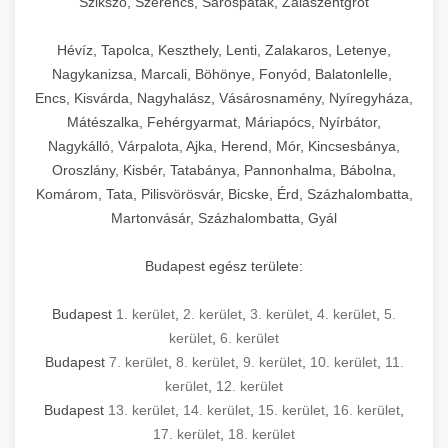
Szikszó, Szerencs, Sárospatak, Zalaszentgrót
Hévíz, Tapolca, Keszthely, Lenti, Zalakaros, Letenye,
Nagykanizsa, Marcali, Böhönye, Fonyód, Balatonlelle,
Encs, Kisvárda, Nagyhalász, Vásárosnamény, Nyíregyháza,
Mátészalka, Fehérgyarmat, Máriapócs, Nyírbátor,
Nagykálló, Várpalota, Ajka, Herend, Mór, Kincsesbánya,
Oroszlány, Kisbér, Tatabánya, Pannonhalma, Bábolna,
Komárom, Tata, Pilisvörösvár, Bicske, Érd, Százhalombatta,
Martonvásár, Százhalombatta, Gyál
Budapest egész területe:
Budapest
1. kerület
,
2. kerület
,
3. kerület
,
4. kerület
,
5.
kerület
,
6. kerület
Budapest
7. kerület
,
8. kerület
,
9. kerület
,
10. kerület
,
11.
kerület
,
12. kerület
Budapest
13. kerület
,
14. kerület
,
15. kerület
,
16. kerület
,
17. kerület
,
18. kerület