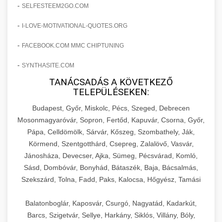
amelyek valós eredményeket hoznak.
-
SELFESTEEM2GO.COM
Teljes dokumentáció egy klinika átalakulási
-
I-LOVE-MOTIVATIONAL-QUOTES.ORG
szonyegtisztito.net
útjáról, bemutatva az utat a küzdő praxistól a
🎪 18. Szemhéjplasztika Iránti
+
virágzó vállalkozásig 150%-os növekedéssel.
marketing stratégiai tervrajz
Érdeklődés 150%-os Fokozása
-
FACEBOOK.COM MMC CHIPTUNING
-
szonyegtakaritas.org
SYNTHASITE.COM
Technikák és módszerek a páciensek
érdeklődésének és elkötelezettségének drámai
TANÁCSADÁS A KÖVETKEZŐ
klinika átalakulási történet
🎮 19. AI Google Ads és Meta
+
TELEPÜLÉSEKEN:
növeléséhez. Egy 150%-os fellendülési
Kampány Kezelés
esettanulmány gyakorlati betekintésekkel.
Budapest, Győr, Miskolc, Pécs, Szeged, Debrecen
Fejlett AI-alapú Google Ads és Meta hirdetési
Mosonmagyaróvár, Sopron, Fertőd, Kapuvár, Csorna, Győr,
weboldal-keszites.co
Pápa, Celldömölk, Sárvár, Kőszeg, Szombathely, Ják,
kampánykezelés. Optimalizálja hirdetési
+
🍞 20. Ipari Dagasztógép
Körmend, Szentgotthárd, Csepreg, Zalalövő, Vasvár,
költségvetését gépi tanulással és
elkötelezettség erősítési módszerek
Jánosháza, Devecser, Ajka, Sümeg, Pécsvárad, Komló,
automatizálással.
Professzionális ipari dagasztógépek és
Sásd, Dombóvár, Bonyhád, Bátaszék, Baja, Bácsalmás,
tésztakeverő gépek pékségek és kereskedelmi
+
🔪 21. Ipari Szeletelőgép
Szekszárd, Tolna, Fadd, Paks, Kalocsa, Hőgyész, Tamási
aikampany.hu
AI hirdetési automatizálás
konyhák számára. Masszív konstrukció
megbízható teljesítményhez.
Ipari hús- és sajtszeletelő gépek professzionális
Balatonboglár, Kaposvár, Csurgó, Nagyatád, Kadarkút,
élelmiszer-előkészítéshez. Precíziós vágás
Barcs, Szigetvár, Sellye, Harkány, Siklós, Villány, Bóly,
+
📦 22. Vákuumozó Gép