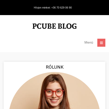
Hívjon minket: +36 70 629 06 90
Menü
RÓLUNK