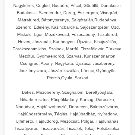
Ipari sajtreszelők és aprítógépek kereskedelmi
kereskedelmi hűtőegység
Nagykörös, Cegléd, Budaörs, Pécel, Gödöllő, Dunakeszi,
chef-iparikonyhagepek.hu
élelmiszer-előkészítéshez. Különböző reszelési
🍳 28. Nagykonyhai
Budakeszi, Szentendre, Dorog, Esztergom, Visegrád,
+
méretek különböző alkalmazásokhoz.
kereskedelmi mosogatógép
Berendezések
Mátrafüred, Bátonyterenye, Salgótarján,Rudabánya,
Szendrő, Edelény, Kazincbarcika, Sajószentpéter, Ózd,
chef-iparikonyhagepek.hu
Teljes körű nagykonyhai berendezések és
Miskolc, Eger, Mezőkövesd, Füzesabony, Tiszafüred,
professzionális vendéglátóipari kellékek.
Heves, Jászapáti, Kunhegyes, Újszász, Kisújszállás,
kereskedelmi sajtreszelő
Minden, ami szükséges éttermi és catering
Törökszentmiklós, Szolnok, Martfű, Tiszaföldvár, Túrkeve,
műveletekhez.
Mezőtúr, Gyomaendrőd, Szarvas, Kunszentmárton,
Csongrád, Abony, Nagykáta, Újszász, Jászberény,
chef-iparikonyhagepek.hu
Jászfényszaru, Jászárokszállás, Lőrinci, Gyöngyös,
Pásztó,Gyula, Sarkad
kereskedelmi konyhai megoldások
Békés, Mezőberény, Szeghalom, Berettyóújfalu,
Biharkeresztes, Püspökladány, Karcag, Derecske,
Nádudvar, Hajdúszoboszló, Debrecen, Balmazújváros,
Hajdúböszörmény, Téglás, Hajdúhadház, Nyíradony,
Újfehértó, Hajdúdorog, Mezőcsát, Polgár, Hajdúnánás,
Tiszaújváros, Tiszavasvári, Tiszalök, Tokaj, Felsőzsolca,