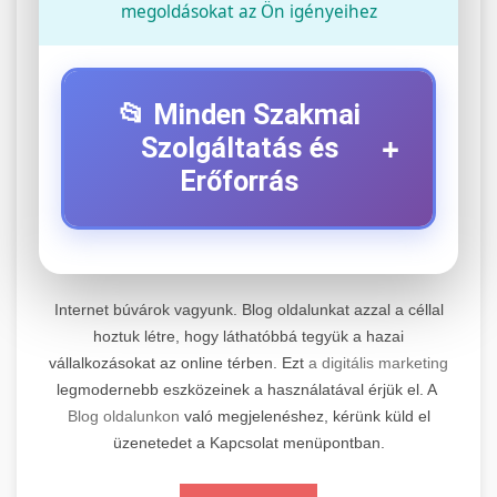
megoldásokat az Ön igényeihez
📂 Minden Szakmai
+
Szolgáltatás és
Erőforrás
⚡ 1. Legjobb Elektromos Roller
+
Szerviz
Internet búvárok vagyunk. Blog oldalunkat azzal a céllal
Professzionális elektromos roller javítási és
hoztuk létre, hogy láthatóbbá tegyük a hazai
vállalkozásokat az online térben. Ezt
a digitális marketing
karbantartási szolgáltatások. Szakértő
📊 2. Online Marketing
+
legmodernebb eszközeinek a használatával érjük el. A
technikusaink minőségi szervízt nyújtanak
Ügynökség
Blog oldalunkon
való megjelenéshez, kérünk küld el
minden jelentős márkához és modellhez.
üzenetedet a Kapcsolat menüpontban.
Átfogó online marketing szolgáltatások,
Szervizközpont Látogatása
beleértve a SEO-t, közösségi média kezelést és
+
🛴 3. Legjobb Elektromos Roller