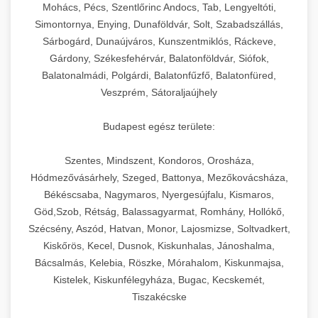
chef-iparikonyhagepek.hu
állítható vastagság beállítással.
Mohács, Pécs, Szentlőrinc Andocs, Tab, Lengyeltóti,
Simontornya, Enying, Dunaföldvár, Solt, Szabadszállás,
Kereskedelmi vákuumcsomagoló berendezések
kereskedelmi tésztakeverő
Sárbogárd, Dunaújváros, Kunszentmiklós, Ráckeve,
chef-iparikonyhagepek.hu
élelmiszerek tartósításához. Hosszabbítsa a
+
🎁 23. Vákuumfóliázó Gép
Gárdony, Székesfehérvár, Balatonföldvár, Siófok,
szavatossági időt és tartsa meg a termék
professzionális élelmiszer szeletelő
Balatonalmádi, Polgárdi, Balatonfűzfő, Balatonfüred,
frissességét.
Ipari vákuumfóliázó gépek professzionális
Veszprém, Sátoraljaújhely
élelmiszer-csomagolási műveletekhez.
+
🔥 24. Ipari Sütő és Gőzpároló
chef-iparikonyhagepek.hu
Hatékony lezárási és tartósítási megoldások.
Budapest egész területe:
Kereskedelmi légkeveréses sütők és gőzpárolók
vákuum lezáró berendezés
chef-iparikonyhagepek.hu
Szentes, Mindszent, Kondoros, Orosháza,
professzionális konyhák számára. Nagy
+
❄️ 25. Ipari Hűtőszekrény
Hódmezővásárhely, Szeged, Battonya, Mezőkovácsháza,
kapacitású sütő- és főzőberendezés precíz
kereskedelmi csomagoló gép
Békéscsaba, Nagymaros, Nyergesújfalu, Kismaros,
hőmérséklet-szabályozással.
Professzionális hűtőegységek és hűtőkamrák
Göd,Szob, Rétság, Balassagyarmat, Romhány, Hollókő,
kereskedelmi konyhák számára.
+
💧 26. Ipari Mosogatógép
Szécsény, Aszód, Hatvan, Monor, Lajosmizse, Soltvadkert,
chef-iparikonyhagepek.hu
Energiahatékony hűtési megoldások nagy
Kiskőrös, Kecel, Dusnok, Kiskunhalas, Jánoshalma,
kapacitással.
Kereskedelmi mosogatóberendezések nagy
kereskedelmi sütősütő
Bácsalmás, Kelebia, Röszke, Mórahalom, Kiskunmajsa,
forgalmú éttermi műveletekhez. Gyors tisztítási
Kistelek, Kiskunfélegyháza, Bugac, Kecskemét,
+
🧀 27. Ipari Sajtreszelő Gép
chef-iparikonyhagepek.hu
ciklusok fertőtlenítési képességekkel.
Tiszakécske