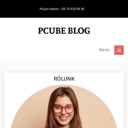
Hívjon minket: +36 70 629 06 90
Menü
RÓLUNK