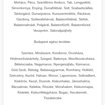
chef-iparikonyhagepek.hu
állítható vastagság beállítással.
Mohács, Pécs, Szentlőrinc Andocs, Tab, Lengyeltóti,
Simontornya, Enying, Dunaföldvár, Solt, Szabadszállás,
Kereskedelmi vákuumcsomagoló berendezések
kereskedelmi tésztakeverő
Sárbogárd, Dunaújváros, Kunszentmiklós, Ráckeve,
chef-iparikonyhagepek.hu
élelmiszerek tartósításához. Hosszabbítsa a
+
🎁 23. Vákuumfóliázó Gép
Gárdony, Székesfehérvár, Balatonföldvár, Siófok,
szavatossági időt és tartsa meg a termék
professzionális élelmiszer szeletelő
Balatonalmádi, Polgárdi, Balatonfűzfő, Balatonfüred,
frissességét.
Ipari vákuumfóliázó gépek professzionális
Veszprém, Sátoraljaújhely
élelmiszer-csomagolási műveletekhez.
+
🔥 24. Ipari Sütő és Gőzpároló
chef-iparikonyhagepek.hu
Hatékony lezárási és tartósítási megoldások.
Budapest egész területe:
Kereskedelmi légkeveréses sütők és gőzpárolók
vákuum lezáró berendezés
chef-iparikonyhagepek.hu
Szentes, Mindszent, Kondoros, Orosháza,
professzionális konyhák számára. Nagy
+
❄️ 25. Ipari Hűtőszekrény
Hódmezővásárhely, Szeged, Battonya, Mezőkovácsháza,
kapacitású sütő- és főzőberendezés precíz
kereskedelmi csomagoló gép
Békéscsaba, Nagymaros, Nyergesújfalu, Kismaros,
hőmérséklet-szabályozással.
Professzionális hűtőegységek és hűtőkamrák
Göd,Szob, Rétság, Balassagyarmat, Romhány, Hollókő,
kereskedelmi konyhák számára.
+
💧 26. Ipari Mosogatógép
Szécsény, Aszód, Hatvan, Monor, Lajosmizse, Soltvadkert,
chef-iparikonyhagepek.hu
Energiahatékony hűtési megoldások nagy
Kiskőrös, Kecel, Dusnok, Kiskunhalas, Jánoshalma,
kapacitással.
Kereskedelmi mosogatóberendezések nagy
kereskedelmi sütősütő
Bácsalmás, Kelebia, Röszke, Mórahalom, Kiskunmajsa,
forgalmú éttermi műveletekhez. Gyors tisztítási
Kistelek, Kiskunfélegyháza, Bugac, Kecskemét,
+
🧀 27. Ipari Sajtreszelő Gép
chef-iparikonyhagepek.hu
ciklusok fertőtlenítési képességekkel.
Tiszakécske