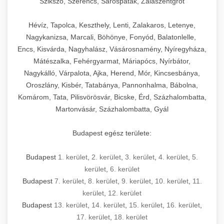
Szikszó, Szerencs, Sárospatak, Zalaszentgrót
Hévíz, Tapolca, Keszthely, Lenti, Zalakaros, Letenye,
Nagykanizsa, Marcali, Böhönye, Fonyód, Balatonlelle,
Encs, Kisvárda, Nagyhalász, Vásárosnamény, Nyíregyháza,
Mátészalka, Fehérgyarmat, Máriapócs, Nyírbátor,
Nagykálló, Várpalota, Ajka, Herend, Mór, Kincsesbánya,
Oroszlány, Kisbér, Tatabánya, Pannonhalma, Bábolna,
Komárom, Tata, Pilisvörösvár, Bicske, Érd, Százhalombatta,
Martonvásár, Százhalombatta, Gyál
Budapest egész területe:
Budapest
1. kerület
,
2. kerület
,
3. kerület
,
4. kerület
,
5.
kerület
,
6. kerület
Budapest
7. kerület
,
8. kerület
,
9. kerület
,
10. kerület
,
11.
kerület
,
12. kerület
Budapest
13. kerület
,
14. kerület
,
15. kerület
,
16. kerület
,
17. kerület
,
18. kerület