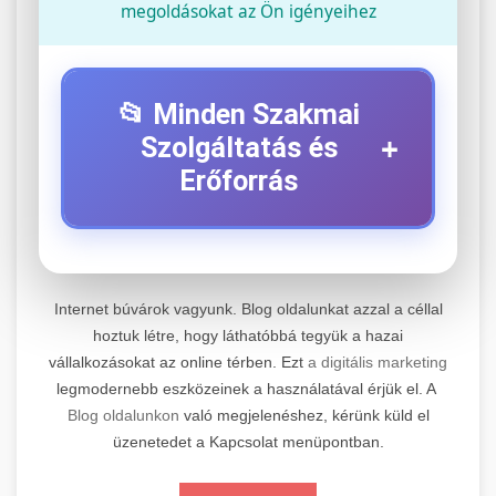
megoldásokat az Ön igényeihez
📂 Minden Szakmai
+
Szolgáltatás és
Erőforrás
⚡ 1. Legjobb Elektromos Roller
+
Szerviz
Internet búvárok vagyunk. Blog oldalunkat azzal a céllal
Professzionális elektromos roller javítási és
hoztuk létre, hogy láthatóbbá tegyük a hazai
vállalkozásokat az online térben. Ezt
a digitális marketing
karbantartási szolgáltatások. Szakértő
📊 2. Online Marketing
+
legmodernebb eszközeinek a használatával érjük el. A
technikusaink minőségi szervízt nyújtanak
Ügynökség
Blog oldalunkon
való megjelenéshez, kérünk küld el
minden jelentős márkához és modellhez.
üzenetedet a Kapcsolat menüpontban.
Átfogó online marketing szolgáltatások,
Szervizközpont Látogatása
beleértve a SEO-t, közösségi média kezelést és
+
🛴 3. Legjobb Elektromos Roller