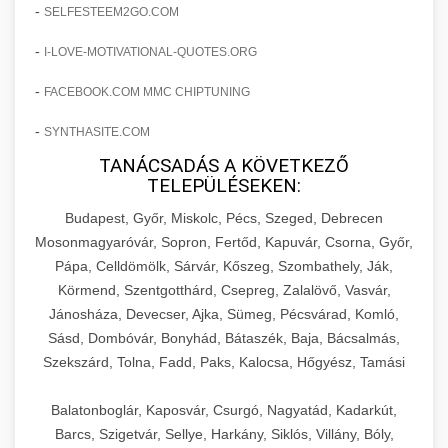
amelyek valós eredményeket hoznak.
-
SELFESTEEM2GO.COM
Teljes dokumentáció egy klinika átalakulási
-
I-LOVE-MOTIVATIONAL-QUOTES.ORG
szonyegtisztito.net
útjáról, bemutatva az utat a küzdő praxistól a
🎪 18. Szemhéjplasztika Iránti
+
virágzó vállalkozásig 150%-os növekedéssel.
marketing stratégiai tervrajz
Érdeklődés 150%-os Fokozása
-
FACEBOOK.COM MMC CHIPTUNING
-
szonyegtakaritas.org
SYNTHASITE.COM
Technikák és módszerek a páciensek
érdeklődésének és elkötelezettségének drámai
TANÁCSADÁS A KÖVETKEZŐ
klinika átalakulási történet
🎮 19. AI Google Ads és Meta
+
TELEPÜLÉSEKEN:
növeléséhez. Egy 150%-os fellendülési
Kampány Kezelés
esettanulmány gyakorlati betekintésekkel.
Budapest, Győr, Miskolc, Pécs, Szeged, Debrecen
Fejlett AI-alapú Google Ads és Meta hirdetési
Mosonmagyaróvár, Sopron, Fertőd, Kapuvár, Csorna, Győr,
weboldal-keszites.co
Pápa, Celldömölk, Sárvár, Kőszeg, Szombathely, Ják,
kampánykezelés. Optimalizálja hirdetési
+
🍞 20. Ipari Dagasztógép
Körmend, Szentgotthárd, Csepreg, Zalalövő, Vasvár,
költségvetését gépi tanulással és
elkötelezettség erősítési módszerek
Jánosháza, Devecser, Ajka, Sümeg, Pécsvárad, Komló,
automatizálással.
Professzionális ipari dagasztógépek és
Sásd, Dombóvár, Bonyhád, Bátaszék, Baja, Bácsalmás,
tésztakeverő gépek pékségek és kereskedelmi
+
🔪 21. Ipari Szeletelőgép
Szekszárd, Tolna, Fadd, Paks, Kalocsa, Hőgyész, Tamási
aikampany.hu
AI hirdetési automatizálás
konyhák számára. Masszív konstrukció
megbízható teljesítményhez.
Ipari hús- és sajtszeletelő gépek professzionális
Balatonboglár, Kaposvár, Csurgó, Nagyatád, Kadarkút,
élelmiszer-előkészítéshez. Precíziós vágás
Barcs, Szigetvár, Sellye, Harkány, Siklós, Villány, Bóly,
+
📦 22. Vákuumozó Gép