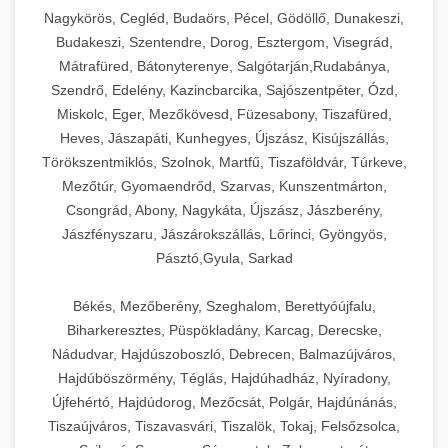
Ipari sajtreszelők és aprítógépek kereskedelmi
kereskedelmi hűtőegység
Nagykörös, Cegléd, Budaörs, Pécel, Gödöllő, Dunakeszi,
chef-iparikonyhagepek.hu
élelmiszer-előkészítéshez. Különböző reszelési
🍳 28. Nagykonyhai
Budakeszi, Szentendre, Dorog, Esztergom, Visegrád,
+
méretek különböző alkalmazásokhoz.
kereskedelmi mosogatógép
Berendezések
Mátrafüred, Bátonyterenye, Salgótarján,Rudabánya,
Szendrő, Edelény, Kazincbarcika, Sajószentpéter, Ózd,
chef-iparikonyhagepek.hu
Teljes körű nagykonyhai berendezések és
Miskolc, Eger, Mezőkövesd, Füzesabony, Tiszafüred,
professzionális vendéglátóipari kellékek.
Heves, Jászapáti, Kunhegyes, Újszász, Kisújszállás,
kereskedelmi sajtreszelő
Minden, ami szükséges éttermi és catering
Törökszentmiklós, Szolnok, Martfű, Tiszaföldvár, Túrkeve,
műveletekhez.
Mezőtúr, Gyomaendrőd, Szarvas, Kunszentmárton,
Csongrád, Abony, Nagykáta, Újszász, Jászberény,
chef-iparikonyhagepek.hu
Jászfényszaru, Jászárokszállás, Lőrinci, Gyöngyös,
Pásztó,Gyula, Sarkad
kereskedelmi konyhai megoldások
Békés, Mezőberény, Szeghalom, Berettyóújfalu,
Biharkeresztes, Püspökladány, Karcag, Derecske,
Nádudvar, Hajdúszoboszló, Debrecen, Balmazújváros,
Hajdúböszörmény, Téglás, Hajdúhadház, Nyíradony,
Újfehértó, Hajdúdorog, Mezőcsát, Polgár, Hajdúnánás,
Tiszaújváros, Tiszavasvári, Tiszalök, Tokaj, Felsőzsolca,