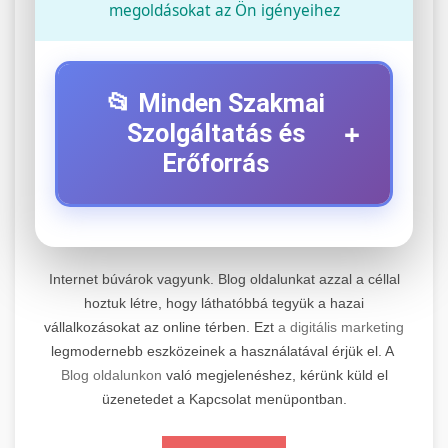
megoldásokat az Ön igényeihez
📂 Minden Szakmai
+
Szolgáltatás és
Erőforrás
⚡ 1. Legjobb Elektromos Roller
+
Szerviz
Internet búvárok vagyunk. Blog oldalunkat azzal a céllal
Professzionális elektromos roller javítási és
hoztuk létre, hogy láthatóbbá tegyük a hazai
vállalkozásokat az online térben. Ezt
a digitális marketing
karbantartási szolgáltatások. Szakértő
📊 2. Online Marketing
+
legmodernebb eszközeinek a használatával érjük el. A
technikusaink minőségi szervízt nyújtanak
Ügynökség
Blog oldalunkon
való megjelenéshez, kérünk küld el
minden jelentős márkához és modellhez.
üzenetedet a Kapcsolat menüpontban.
Átfogó online marketing szolgáltatások,
Szervizközpont Látogatása
beleértve a SEO-t, közösségi média kezelést és
+
🛴 3. Legjobb Elektromos Roller