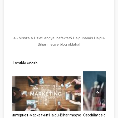
<-- Vissza a Üzleti angyal befektető Hajdúnánás Hajdú-
Bihar megye blog oldalra!
További cikkek
интернет-маркетинг Hajdú-Bihar megye
Csodálatos önsegítő