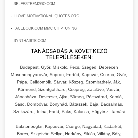
amelyek valós eredményeket hoznak.
-
SELFESTEEM2GO.COM
Teljes dokumentáció egy klinika átalakulási
-
I-LOVE-MOTIVATIONAL-QUOTES.ORG
szonyegtisztito.net
útjáról, bemutatva az utat a küzdő praxistól a
🎪 18. Szemhéjplasztika Iránti
+
virágzó vállalkozásig 150%-os növekedéssel.
marketing stratégiai tervrajz
Érdeklődés 150%-os Fokozása
-
FACEBOOK.COM MMC CHIPTUNING
-
szonyegtakaritas.org
SYNTHASITE.COM
Technikák és módszerek a páciensek
érdeklődésének és elkötelezettségének drámai
TANÁCSADÁS A KÖVETKEZŐ
klinika átalakulási történet
🎮 19. AI Google Ads és Meta
+
TELEPÜLÉSEKEN:
növeléséhez. Egy 150%-os fellendülési
Kampány Kezelés
esettanulmány gyakorlati betekintésekkel.
Budapest, Győr, Miskolc, Pécs, Szeged, Debrecen
Fejlett AI-alapú Google Ads és Meta hirdetési
Mosonmagyaróvár, Sopron, Fertőd, Kapuvár, Csorna, Győr,
weboldal-keszites.co
Pápa, Celldömölk, Sárvár, Kőszeg, Szombathely, Ják,
kampánykezelés. Optimalizálja hirdetési
+
🍞 20. Ipari Dagasztógép
Körmend, Szentgotthárd, Csepreg, Zalalövő, Vasvár,
költségvetését gépi tanulással és
elkötelezettség erősítési módszerek
Jánosháza, Devecser, Ajka, Sümeg, Pécsvárad, Komló,
automatizálással.
Professzionális ipari dagasztógépek és
Sásd, Dombóvár, Bonyhád, Bátaszék, Baja, Bácsalmás,
tésztakeverő gépek pékségek és kereskedelmi
+
🔪 21. Ipari Szeletelőgép
Szekszárd, Tolna, Fadd, Paks, Kalocsa, Hőgyész, Tamási
aikampany.hu
AI hirdetési automatizálás
konyhák számára. Masszív konstrukció
megbízható teljesítményhez.
Ipari hús- és sajtszeletelő gépek professzionális
Balatonboglár, Kaposvár, Csurgó, Nagyatád, Kadarkút,
élelmiszer-előkészítéshez. Precíziós vágás
Barcs, Szigetvár, Sellye, Harkány, Siklós, Villány, Bóly,
+
📦 22. Vákuumozó Gép