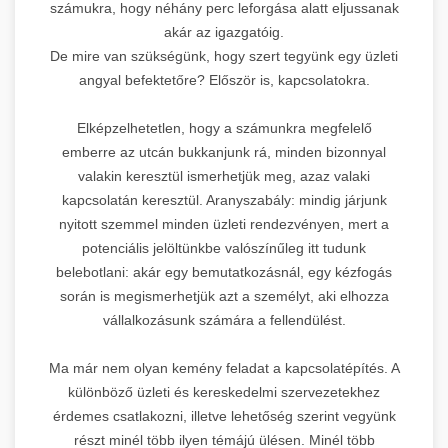
számukra, hogy néhány perc leforgása alatt eljussanak
akár az igazgatóig.
De mire van szükségünk, hogy szert tegyünk egy üzleti
angyal befektetőre? Először is, kapcsolatokra.
Elképzelhetetlen, hogy a számunkra megfelelő
emberre az utcán bukkanjunk rá, minden bizonnyal
valakin keresztül ismerhetjük meg, azaz valaki
kapcsolatán keresztül. Aranyszabály: mindig járjunk
nyitott szemmel minden üzleti rendezvényen, mert a
potenciális jelöltünkbe valószínűleg itt tudunk
belebotlani: akár egy bemutatkozásnál, egy kézfogás
során is megismerhetjük azt a személyt, aki elhozza
vállalkozásunk számára a fellendülést.
Ma már nem olyan kemény feladat a kapcsolatépítés. A
különböző üzleti és kereskedelmi szervezetekhez
érdemes csatlakozni, illetve lehetőség szerint vegyünk
részt minél több ilyen témájú ülésen. Minél több