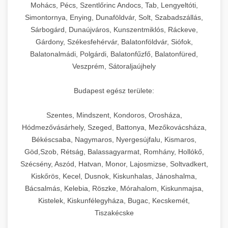
chef-iparikonyhagepek.hu
állítható vastagság beállítással.
Mohács, Pécs, Szentlőrinc Andocs, Tab, Lengyeltóti,
Simontornya, Enying, Dunaföldvár, Solt, Szabadszállás,
Kereskedelmi vákuumcsomagoló berendezések
kereskedelmi tésztakeverő
Sárbogárd, Dunaújváros, Kunszentmiklós, Ráckeve,
chef-iparikonyhagepek.hu
élelmiszerek tartósításához. Hosszabbítsa a
+
🎁 23. Vákuumfóliázó Gép
Gárdony, Székesfehérvár, Balatonföldvár, Siófok,
szavatossági időt és tartsa meg a termék
professzionális élelmiszer szeletelő
Balatonalmádi, Polgárdi, Balatonfűzfő, Balatonfüred,
frissességét.
Ipari vákuumfóliázó gépek professzionális
Veszprém, Sátoraljaújhely
élelmiszer-csomagolási műveletekhez.
+
🔥 24. Ipari Sütő és Gőzpároló
chef-iparikonyhagepek.hu
Hatékony lezárási és tartósítási megoldások.
Budapest egész területe:
Kereskedelmi légkeveréses sütők és gőzpárolók
vákuum lezáró berendezés
chef-iparikonyhagepek.hu
Szentes, Mindszent, Kondoros, Orosháza,
professzionális konyhák számára. Nagy
+
❄️ 25. Ipari Hűtőszekrény
Hódmezővásárhely, Szeged, Battonya, Mezőkovácsháza,
kapacitású sütő- és főzőberendezés precíz
kereskedelmi csomagoló gép
Békéscsaba, Nagymaros, Nyergesújfalu, Kismaros,
hőmérséklet-szabályozással.
Professzionális hűtőegységek és hűtőkamrák
Göd,Szob, Rétság, Balassagyarmat, Romhány, Hollókő,
kereskedelmi konyhák számára.
+
💧 26. Ipari Mosogatógép
Szécsény, Aszód, Hatvan, Monor, Lajosmizse, Soltvadkert,
chef-iparikonyhagepek.hu
Energiahatékony hűtési megoldások nagy
Kiskőrös, Kecel, Dusnok, Kiskunhalas, Jánoshalma,
kapacitással.
Kereskedelmi mosogatóberendezések nagy
kereskedelmi sütősütő
Bácsalmás, Kelebia, Röszke, Mórahalom, Kiskunmajsa,
forgalmú éttermi műveletekhez. Gyors tisztítási
Kistelek, Kiskunfélegyháza, Bugac, Kecskemét,
+
🧀 27. Ipari Sajtreszelő Gép
chef-iparikonyhagepek.hu
ciklusok fertőtlenítési képességekkel.
Tiszakécske