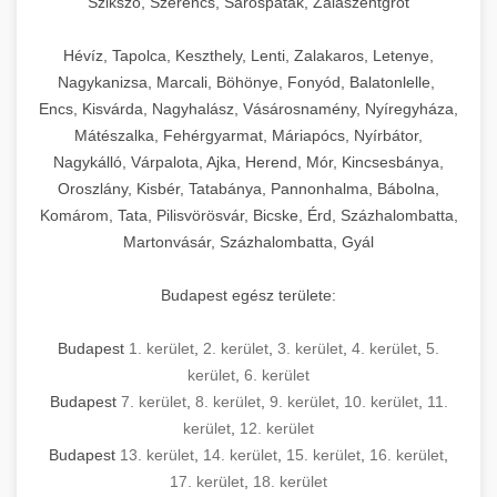
Szikszó, Szerencs, Sárospatak, Zalaszentgrót
Hévíz, Tapolca, Keszthely, Lenti, Zalakaros, Letenye,
Nagykanizsa, Marcali, Böhönye, Fonyód, Balatonlelle,
Encs, Kisvárda, Nagyhalász, Vásárosnamény, Nyíregyháza,
Mátészalka, Fehérgyarmat, Máriapócs, Nyírbátor,
Nagykálló, Várpalota, Ajka, Herend, Mór, Kincsesbánya,
Oroszlány, Kisbér, Tatabánya, Pannonhalma, Bábolna,
Komárom, Tata, Pilisvörösvár, Bicske, Érd, Százhalombatta,
Martonvásár, Százhalombatta, Gyál
Budapest egész területe:
Budapest
1. kerület
,
2. kerület
,
3. kerület
,
4. kerület
,
5.
kerület
,
6. kerület
Budapest
7. kerület
,
8. kerület
,
9. kerület
,
10. kerület
,
11.
kerület
,
12. kerület
Budapest
13. kerület
,
14. kerület
,
15. kerület
,
16. kerület
,
17. kerület
,
18. kerület