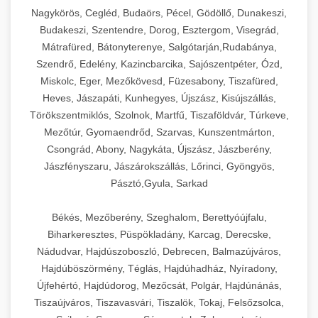
Ipari sajtreszelők és aprítógépek kereskedelmi
kereskedelmi hűtőegység
Nagykörös, Cegléd, Budaörs, Pécel, Gödöllő, Dunakeszi,
chef-iparikonyhagepek.hu
élelmiszer-előkészítéshez. Különböző reszelési
🍳 28. Nagykonyhai
Budakeszi, Szentendre, Dorog, Esztergom, Visegrád,
+
méretek különböző alkalmazásokhoz.
kereskedelmi mosogatógép
Berendezések
Mátrafüred, Bátonyterenye, Salgótarján,Rudabánya,
Szendrő, Edelény, Kazincbarcika, Sajószentpéter, Ózd,
chef-iparikonyhagepek.hu
Teljes körű nagykonyhai berendezések és
Miskolc, Eger, Mezőkövesd, Füzesabony, Tiszafüred,
professzionális vendéglátóipari kellékek.
Heves, Jászapáti, Kunhegyes, Újszász, Kisújszállás,
kereskedelmi sajtreszelő
Minden, ami szükséges éttermi és catering
Törökszentmiklós, Szolnok, Martfű, Tiszaföldvár, Túrkeve,
műveletekhez.
Mezőtúr, Gyomaendrőd, Szarvas, Kunszentmárton,
Csongrád, Abony, Nagykáta, Újszász, Jászberény,
chef-iparikonyhagepek.hu
Jászfényszaru, Jászárokszállás, Lőrinci, Gyöngyös,
Pásztó,Gyula, Sarkad
kereskedelmi konyhai megoldások
Békés, Mezőberény, Szeghalom, Berettyóújfalu,
Biharkeresztes, Püspökladány, Karcag, Derecske,
Nádudvar, Hajdúszoboszló, Debrecen, Balmazújváros,
Hajdúböszörmény, Téglás, Hajdúhadház, Nyíradony,
Újfehértó, Hajdúdorog, Mezőcsát, Polgár, Hajdúnánás,
Tiszaújváros, Tiszavasvári, Tiszalök, Tokaj, Felsőzsolca,