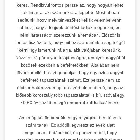
keres. Rendkívül fontos persze az, hogy hogyan lehet
rálelni arra, aki számunkra a legjobb. Most abban
segítünk, hogy mely tényezőket kell figyelembe venni
ahhoz, hogy a legjobb
döntés
t tudjuk meghozni, és
némi jártasságot szerezzünk a témában. Először is
fontos tisztáznunk, hogy mihez szeretnénk a segítségét
kérni, így ismerünk rá arra, akit valójában keresünk.
Nézzünk rá
pár olyan tulajdonságra, amelyek nagyjából
közösek ezekben a befektetőkben. Általában nem
lövünk mellé, ha azt gondoljuk, hogy egy üzleti angyal
befektető tapasztaltnak számít. Ezt persze nem az
életkor határozza meg, de azért elmondható, hogy az
idősebb korosztály több tapasztalattal is bír, szóval egy
40-60 év között mozgó emberrel kell kalkulálnunk.
Ami még közös bennük, hogy anyagilag tehetősnek
számítanak.
Ez adódik
egyrészt az évek alatt
megszerzett tudásukból, és persze abból, hogy
remekül mozognak a pénzügyi világban, több sikeres