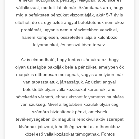
vállalkozást, modellt láttak már. Számítanak arra, hogy
míg a befektetett pénzüket viszontlátják, akár 5-7 év is
eltelhet, de ez egy üzleti angyal befektetőnek nem okoz
problémát, ugyanis nem a részletekben veszik el,
hanem komplexen, összetetten látja a különböző
folyamatokat, és hosszú távra tervez.
Az is elmondható, hogy fontos számukra az, hogy
olyan üzletágba pakolják bele a pénzüket, amelyben ők
maguk is otthonosan mozognak, vagyis amelyben már
van tapasztalatuk, jártasságuk. Az üzleti angyal
befektetők olyan vállalkozásokat keresnek, ahol
növekedés várható,
ehhez viszont folyamatos
munkára
van szükség. Mivel a legtöbben közülük olyan cég
számára biztosítanak pénzt, amelynek
tevékenységében ők maguk is rendkívül aktív szerepet
kívánnak játszani, lehetőség szerint az otthonukhoz
közel eső vállalkozásokat támogatnak. Fontos