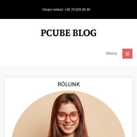
Hívjon minket: +36 70 629 06 90
Menü
RÓLUNK