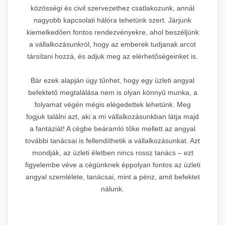
közösségi és civil szervezethez csatlakozunk, annál
nagyobb kapcsolati hálóra tehetünk szert. Járjunk
kiemelkedően fontos rendezvényekre, ahol beszéljünk
a vállalkozásunkról, hogy az emberek tudjanak arcot
társítani hozzá, és adjuk meg az elérhetőségeinket is.
Bár ezek alapján úgy tűnhet, hogy egy üzleti angyal
befektető megtalálása nem is olyan könnyű munka, a
folyamat végén mégis elégedettek lehetünk. Meg
fogjuk találni azt, aki a mi vállalkozásunkban látja majd
a fantáziát! A cégbe beáramló tőke mellett az angyal
további tanácsai is fellendíthetik a vállalkozásunkat. Azt
mondják, az üzleti életben nincs rossz tanács – ezt
figyelembe véve a cégünknek éppolyan fontos az üzleti
angyal szemlélete, tanácsai, mint a pénz, amit befektet
nálunk.