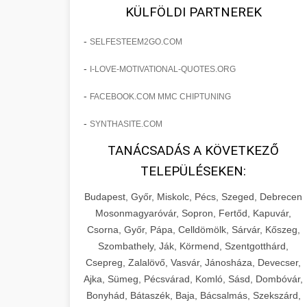
fejlesztések révén a kozmetikai
os Növekedést
KÜLFÖLDI PARTNEREK
sebészeti praxisban.
Lépésről lépésre marketing tervrajz,
-
SELFESTEEM2GO.COM
amely 150%-os növekedést
brikettgyartas.com
📋 17. Egy Klinika 150%-
-
I-LOVE-MOTIVATIONAL-QUOTES.ORG
eredményezett. Ismerje meg a
+
os Növekedésének
páciensszám növekedés
taktikákat, csatornákat és stratégiákat,
Története
-
FACEBOOK.COM MMC CHIPTUNING
amelyek valós eredményeket hoznak.
Teljes dokumentáció egy klinika
-
SYNTHASITE.COM
átalakulási útjáról, bemutatva az utat a
szonyegtisztito.net
🎪 18. Szemhéjplasztika
TANÁCSADÁS A KÖVETKEZŐ
küzdő praxistól a virágzó vállalkozásig
+
Iránti Érdeklődés 150%-
marketing stratégiai tervrajz
TELEPÜLÉSEKEN:
150%-os növekedéssel.
os Fokozása
Budapest, Győr, Miskolc, Pécs, Szeged, Debrecen
Technikák és módszerek a páciensek
szonyegtakaritas.org
Mosonmagyaróvár, Sopron, Fertőd, Kapuvár,
érdeklődésének és elkötelezettségének
Csorna, Győr, Pápa, Celldömölk, Sárvár, Kőszeg,
klinika átalakulási történet
🎮 19. AI Google Ads és
+
drámai növeléséhez. Egy 150%-os
Szombathely, Ják, Körmend, Szentgotthárd,
Meta Kampány Kezelés
Csepreg, Zalalövő, Vasvár, Jánosháza, Devecser,
fellendülési esettanulmány gyakorlati
Ajka, Sümeg, Pécsvárad, Komló, Sásd, Dombóvár,
betekintésekkel.
Fejlett AI-alapú Google Ads és Meta
Bonyhád, Bátaszék, Baja, Bácsalmás, Szekszárd,
hirdetési kampánykezelés.