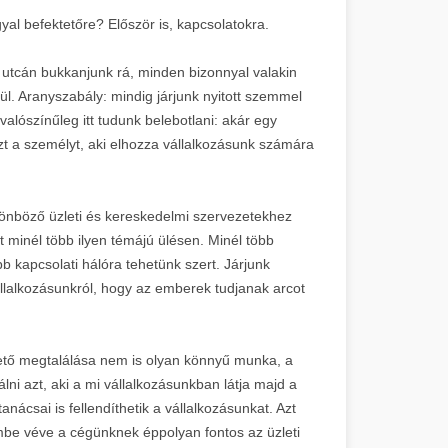
al befektetőre? Először is, kapcsolatokra.
utcán bukkanjunk rá, minden bizonnyal valakin
ül. Aranyszabály: mindig járjunk nyitott szemmel
valószínűleg itt tudunk belebotlani: akár egy
t a személyt, aki elhozza vállalkozásunk számára
önböző üzleti és kereskedelmi szervezetekhez
t minél több ilyen témájú ülésen. Minél több
b kapcsolati hálóra tehetünk szert. Járjunk
llalkozásunkról, hogy az emberek tudjanak arcot
tető megtalálása nem is olyan könnyű munka, a
ni azt, aki a mi vállalkozásunkban látja majd a
anácsai is fellendíthetik a vállalkozásunkat. Azt
embe véve a cégünknek éppolyan fontos az üzleti