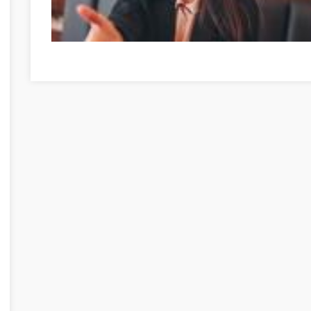
How To Land A Job You Can Be Proud Of Bács-Kiskun meg