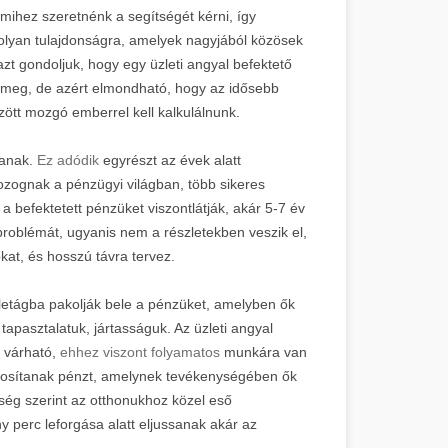
mihez szeretnénk a segítségét kérni, így
olyan tulajdonságra, amelyek nagyjából közösek
zt gondoljuk, hogy egy üzleti angyal befektető
a meg, de azért elmondható, hogy az idősebb
özött mozgó emberrel kell kalkulálnunk.
tanak.
Ez adódik
egyrészt az évek alatt
zognak a pénzügyi világban, több sikeres
a befektetett pénzüket viszontlátják, akár 5-7 év
 problémát, ugyanis nem a részletekben veszik el,
at, és hosszú távra tervez.
letágba pakolják bele a pénzüket, amelyben ők
pasztalatuk, jártasságuk. Az üzleti angyal
s várható,
ehhez viszont folyamatos
munkára van
ztosítanak pénzt, amelynek tevékenységében ők
őség szerint az otthonukhoz közel eső
 perc leforgása alatt eljussanak akár az