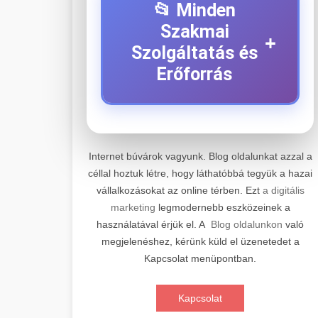
📂 Minden
Szakmai
+
Szolgáltatás és
Erőforrás
⚡ 1. Legjobb Elektromos
+
Roller Szerviz
Internet búvárok vagyunk. Blog oldalunkat azzal a
céllal hoztuk létre, hogy láthatóbbá tegyük a hazai
Professzionális elektromos roller
vállalkozásokat az online térben. Ezt
a digitális
javítási és karbantartási szolgáltatások.
📊 2. Online Marketing
+
marketing
legmodernebb eszközeinek a
Szakértő technikusaink minőségi
Ügynökség
használatával érjük el. A
Blog oldalunkon
való
szervízt nyújtanak minden jelentős
megjelenéshez, kérünk küld el üzenetedet a
márkához és modellhez.
Átfogó online marketing
Kapcsolat menüpontban.
szolgáltatások, beleértve a SEO-t,
🛴 3. Legjobb
+
Szervizközpont Látogatása
közösségi média kezelést és digitális
Elektromos Roller
Kapcsolat
hirdetéseket. Növekedés elérése
roller javítószerviz