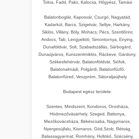
+
🍞 20. Ipari Dagasztógép
Tolna, Fadd, Paks, Kalocsa, Hőgyész, Tamási
weboldal-keszites.co
Optimalizálja hirdetési költségvetését
gépi tanulással és automatizálással.
Professzionális ipari dagasztógépek és
elkötelezettség erősítési módszerek
Balatonboglár, Kaposvár, Csurgó, Nagyatád,
tésztakeverő gépek pékségek és
+
Kadarkút, Barcs, Szigetvár, Sellye, Harkány,
🔪 21. Ipari Szeletelőgép
aikampany.hu
kereskedelmi konyhák számára.
Siklós, Villány, Bóly, Mohács, Pécs, Szentlőrinc
Masszív konstrukció megbízható
Andocs, Tab, Lengyeltóti, Simontornya, Enying,
Ipari hús- és sajtszeletelő gépek
AI hirdetési automatizálás
teljesítményhez.
Dunaföldvár, Solt, Szabadszállás, Sárbogárd,
professzionális élelmiszer-
+
📦 22. Vákuumozó Gép
Dunaújváros, Kunszentmiklós, Ráckeve, Gárdony,
előkészítéshez. Precíziós vágás
Székesfehérvár, Balatonföldvár, Siófok,
chef-iparikonyhagepek.hu
állítható vastagság beállítással.
Kereskedelmi vákuumcsomagoló
Balatonalmádi, Polgárdi, Balatonfűzfő,
berendezések élelmiszerek
kereskedelmi tésztakeverő
🎁 23. Vákuumfóliázó
Balatonfüred, Veszprém, Sátoraljaújhely
+
chef-iparikonyhagepek.hu
tartósításához. Hosszabbítsa a
Gép
szavatossági időt és tartsa meg a
professzionális élelmiszer szeletelő
Budapest egész területe:
termék frissességét.
Ipari vákuumfóliázó gépek
professzionális élelmiszer-csomagolási
Szentes, Mindszent, Kondoros, Orosháza,
🔥 24. Ipari Sütő és
+
chef-iparikonyhagepek.hu
műveletekhez. Hatékony lezárási és
Hódmezővásárhely, Szeged, Battonya,
Gőzpároló
Mezőkovácsháza, Békéscsaba, Nagymaros,
tartósítási megoldások.
vákuum lezáró berendezés
Nyergesújfalu, Kismaros, Göd,Szob, Rétság,
Kereskedelmi légkeveréses sütők és
Balassagyarmat, Romhány, Hollókő, Szécsény,
chef-iparikonyhagepek.hu
gőzpárolók professzionális konyhák