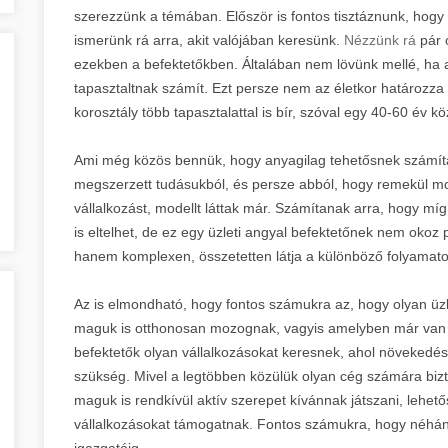
szerezzünk a témában. Először is fontos tisztáznunk, hogy 
ismerünk rá arra, akit valójában keresünk.
Nézzünk rá
pár 
ezekben a befektetőkben. Általában nem lövünk mellé, ha a
tapasztaltnak számít. Ezt persze nem az életkor határozz
korosztály több tapasztalattal is bír, szóval egy 40-60 év k
Ami még közös bennük, hogy anyagilag tehetősnek számí
megszerzett tudásukból, és persze abból, hogy remekül mo
vállalkozást, modellt láttak már. Számítanak arra, hogy míg 
is eltelhet, de ez egy üzleti angyal befektetőnek nem okoz
hanem komplexen, összetetten látja a különböző folyamatok
Az is elmondható, hogy fontos számukra az, hogy olyan üz
maguk is otthonosan mozognak, vagyis amelyben már van ta
befektetők olyan vállalkozásokat keresnek, ahol növekedé
szükség. Mivel a legtöbben közülük olyan cég számára bi
maguk is rendkívül aktív szerepet kívánnak játszani, lehet
vállalkozásokat támogatnak. Fontos számukra, hogy néhány
igazgatóig.