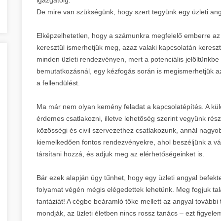
De mire van szükségünk, hogy szert tegyünk egy üzleti angy
Elképzelhetetlen, hogy a számunkra megfelelő emberre az 
keresztül ismerhetjük meg, azaz valaki kapcsolatán kereszt
minden üzleti rendezvényen, mert a potenciális jelöltünkbe 
bemutatkozásnál, egy kézfogás során is megismerhetjük az
a fellendülést.
Ma már nem olyan kemény feladat a kapcsolatépítés. A kül
érdemes csatlakozni, illetve lehetőség szerint vegyünk rész
közösségi és civil szervezethez csatlakozunk, annál nagyob
kiemelkedően fontos rendezvényekre, ahol beszéljünk a vá
társítani hozzá, és adjuk meg az elérhetőségeinket is.
Bár ezek alapján úgy tűnhet, hogy egy üzleti angyal befek
folyamat végén mégis elégedettek lehetünk. Meg fogjuk talál
fantáziát! A cégbe beáramló tőke mellett az angyal további t
mondják, az üzleti életben nincs rossz tanács – ezt figyel