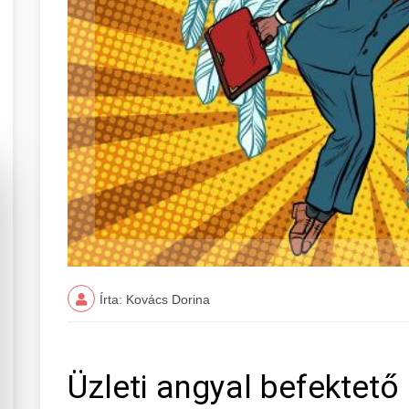
Írta: Kovács Dorina
Üzleti angyal befektet