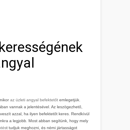
ikerességének
angyal
amikor
az üzleti angyal befektetőt
emlegetjük.
ában vannak a jelentésével. Az leszögezhető,
 veszít azzal, ha ilyen befektetőt keres. Rendkívül
munkra a legjobb. Most abban segítünk, hogy mely
ntés
t tudjuk meghozni, és némi jártasságot