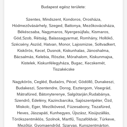
Kereskedelmi vákuumcsomagoló berendezések
kereskedelmi tésztakeverő
Budapest egész területe:
chef-iparikonyhagepek.hu
élelmiszerek tartósításához. Hosszabbítsa a
+
🎁 23. Vákuumfóliázó Gép
Szentes, Mindszent, Kondoros, Orosháza,
szavatossági időt és tartsa meg a termék
professzionális élelmiszer szeletelő
Hódmezővásárhely, Szeged, Battonya, Mezőkovácsháza,
frissességét.
Ipari vákuumfóliázó gépek professzionális
Békéscsaba, Nagymaros, Nyergesújfalu, Kismaros,
élelmiszer-csomagolási műveletekhez.
Göd,Szob, Rétság, Balassagyarmat, Romhány, Hollókő,
+
🔥 24. Ipari Sütő és Gőzpároló
chef-iparikonyhagepek.hu
Hatékony lezárási és tartósítási megoldások.
Szécsény, Aszód, Hatvan, Monor, Lajosmizse, Soltvadkert,
Kiskőrös, Kecel, Dusnok, Kiskunhalas, Jánoshalma,
Kereskedelmi légkeveréses sütők és gőzpárolók
vákuum lezáró berendezés
Bácsalmás, Kelebia, Röszke, Mórahalom, Kiskunmajsa,
chef-iparikonyhagepek.hu
professzionális konyhák számára. Nagy
+
❄️ 25. Ipari Hűtőszekrény
Kistelek, Kiskunfélegyháza, Bugac, Kecskemét,
kapacitású sütő- és főzőberendezés precíz
kereskedelmi csomagoló gép
Tiszakécske
hőmérséklet-szabályozással.
Professzionális hűtőegységek és hűtőkamrák
Nagykörös, Cegléd, Budaörs, Pécel, Gödöllő, Dunakeszi,
kereskedelmi konyhák számára.
+
💧 26. Ipari Mosogatógép
Budakeszi, Szentendre, Dorog, Esztergom, Visegrád,
chef-iparikonyhagepek.hu
Energiahatékony hűtési megoldások nagy
Mátrafüred, Bátonyterenye, Salgótarján,Rudabánya,
kapacitással.
Kereskedelmi mosogatóberendezések nagy
kereskedelmi sütősütő
Szendrő, Edelény, Kazincbarcika, Sajószentpéter, Ózd,
forgalmú éttermi műveletekhez. Gyors tisztítási
Miskolc, Eger, Mezőkövesd, Füzesabony, Tiszafüred,
+
🧀 27. Ipari Sajtreszelő Gép
chef-iparikonyhagepek.hu
Heves, Jászapáti, Kunhegyes, Újszász, Kisújszállás,
ciklusok fertőtlenítési képességekkel.
Törökszentmiklós, Szolnok, Martfű, Tiszaföldvár, Túrkeve,
Ipari sajtreszelők és aprítógépek kereskedelmi
kereskedelmi hűtőegység
Mezőtúr, Gyomaendrőd, Szarvas, Kunszentmárton,