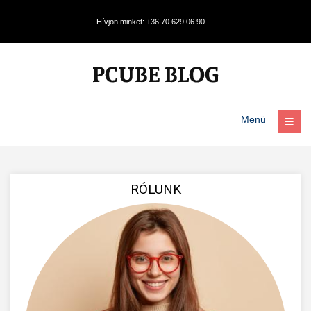
Hívjon minket: +36 70 629 06 90
Menü
RÓLUNK