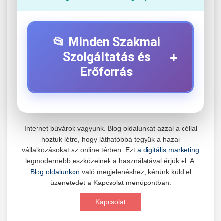
📂 Minden Szakmai
+
Szolgáltatás és
Erőforrás
⚡ 1. Legjobb Elektromos Roller
+
Szerviz
Internet búvárok vagyunk. Blog oldalunkat azzal a céllal
hoztuk létre, hogy láthatóbbá tegyük a hazai
Professzionális elektromos roller javítási és
vállalkozásokat az online térben. Ezt
a digitális marketing
karbantartási szolgáltatások. Szakértő
📊 2. Online Marketing
legmodernebb eszközeinek a használatával érjük el. A
+
technikusaink minőségi szervízt nyújtanak
Ügynökség
Blog oldalunkon
való megjelenéshez, kérünk küld el
minden jelentős márkához és modellhez.
üzenetedet a Kapcsolat menüpontban.
Átfogó online marketing szolgáltatások,
Kapcsolat
Szervizközpont Látogatása
beleértve a SEO-t, közösségi média kezelést és
+
🛴 3. Legjobb Elektromos Roller
digitális hirdetéseket. Növekedés elérése