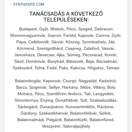
Teljes dokumentáció egy klinika átalakulási
-
SYNTHASITE.COM
szonyegtisztito.net
útjáról, bemutatva az utat a küzdő praxistól a
TANÁCSADÁS A KÖVETKEZŐ
🎪 18. Szemhéjplasztika Iránti
+
TELEPÜLÉSEKEN:
virágzó vállalkozásig 150%-os növekedéssel.
marketing stratégiai tervrajz
Érdeklődés 150%-os Fokozása
Budapest, Győr, Miskolc, Pécs, Szeged, Debrecen
szonyegtakaritas.org
Technikák és módszerek a páciensek
Mosonmagyaróvár, Sopron, Fertőd, Kapuvár, Csorna, Győr,
Pápa, Celldömölk, Sárvár, Kőszeg, Szombathely, Ják,
érdeklődésének és elkötelezettségének drámai
klinika átalakulási történet
🎮 19. AI Google Ads és Meta
+
Körmend, Szentgotthárd, Csepreg, Zalalövő, Vasvár,
növeléséhez. Egy 150%-os fellendülési
Kampány Kezelés
Jánosháza, Devecser, Ajka, Sümeg, Pécsvárad, Komló,
esettanulmány gyakorlati betekintésekkel.
Sásd, Dombóvár, Bonyhád, Bátaszék, Baja, Bácsalmás,
Fejlett AI-alapú Google Ads és Meta hirdetési
Szekszárd, Tolna, Fadd, Paks, Kalocsa, Hőgyész, Tamási
weboldal-keszites.co
kampánykezelés. Optimalizálja hirdetési
+
🍞 20. Ipari Dagasztógép
Balatonboglár, Kaposvár, Csurgó, Nagyatád, Kadarkút,
költségvetését gépi tanulással és
elkötelezettség erősítési módszerek
Barcs, Szigetvár, Sellye, Harkány, Siklós, Villány, Bóly,
automatizálással.
Professzionális ipari dagasztógépek és
Mohács, Pécs, Szentlőrinc Andocs, Tab, Lengyeltóti,
tésztakeverő gépek pékségek és kereskedelmi
+
Simontornya, Enying, Dunaföldvár, Solt, Szabadszállás,
🔪 21. Ipari Szeletelőgép
aikampany.hu
AI hirdetési automatizálás
konyhák számára. Masszív konstrukció
Sárbogárd, Dunaújváros, Kunszentmiklós, Ráckeve,
megbízható teljesítményhez.
Gárdony, Székesfehérvár, Balatonföldvár, Siófok,
Ipari hús- és sajtszeletelő gépek professzionális
Balatonalmádi, Polgárdi, Balatonfűzfő, Balatonfüred,
élelmiszer-előkészítéshez. Precíziós vágás
+
📦 22. Vákuumozó Gép
Veszprém, Sátoraljaújhely
chef-iparikonyhagepek.hu
állítható vastagság beállítással.