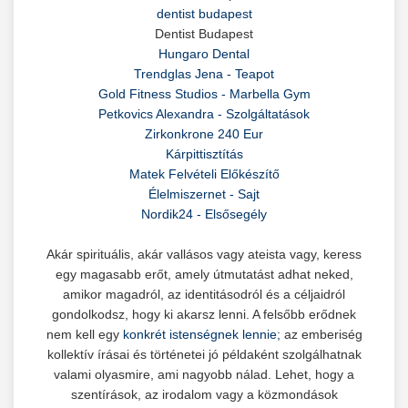
dentist budapest
Dentist Budapest
Hungaro Dental
Trendglas Jena - Teapot
Gold Fitness Studios - Marbella Gym
Petkovics Alexandra - Szolgáltatások
Zirkonkrone 240 Eur
Kárpittisztítás
Matek Felvételi Előkészítő
Élelmiszernet - Sajt
Nordik24 - Elsősegély
Akár spirituális, akár vallásos vagy ateista vagy, keress
egy magasabb erőt, amely útmutatást adhat neked,
amikor magadról, az identitásodról és a céljaidról
gondolkodsz, hogy ki akarsz lenni. A felsőbb erődnek
nem kell egy
konkrét istenségnek lennie;
az emberiség
kollektív írásai és történetei jó példaként szolgálhatnak
valami olyasmire, ami nagyobb nálad. Lehet, hogy a
szentírások, az irodalom vagy a közmondások