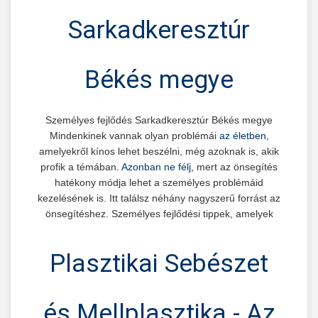
Sarkadkeresztúr
Békés megye
Személyes fejlődés Sarkadkeresztúr Békés megye
Mindenkinek vannak olyan problémái
az életben,
amelyekről kínos lehet beszélni, még azoknak is, akik
profik a témában.
Azonban ne félj,
mert az önsegítés
hatékony módja lehet a személyes problémáid
kezelésének is. Itt találsz néhány nagyszerű forrást az
önsegítéshez. Személyes fejlődési tippek, amelyek
segítenek az élet kanyargós útján!
Plasztikai Sebészet
és Mellplasztika - Az