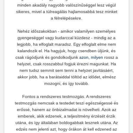
minden akadály nagyobb valószínűséggel lesz végül
sikeres, mivel a túlreagálás hajlamosabbá tesz minket
a félrelépésekre.
Nehéz időszakokban - amikor valamilyen személyes
gyengeséggel vagy kudarccal küzdesz - mindig az a
legjobb, ha elfoglalt maradsz. Egy elfoglalt elme nem
kalandozik el. Ha hagyjuk, hogy csendben üljünk, és
csak rágódjunk és gondolkodjunk
azon, milyen
rossz a
helyzet, csak rosszabbul fogjuk érezni magunkat. Ha
nem tudsz semmit sem tenni a helyzet javításáért,
akkor jobb, ha a barátaiddal töltöd az idődet, elmész
mozogni, és így tovább.
Fontos a rendszeres testmozgás. A rendszeres
testmozgás nemcsak a testedet teszi egészségessé és
erőssé, hanem az önbizalmadat is növelheti. Azok az
emberek, akik edzenek, a teljesítmény érzését érzik
utána, és így általában boldogabbak lesznek utána. Az
edzés nem jelenti azt, hogy órákon át kell edzened az