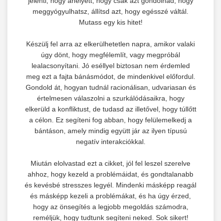
jelenti, hogy ahelyett, hogy csak azt gondolnád, hogy
meggyógyulhatsz, állítsd azt, hogy egésszé váltál.
Mutass egy kis hitet!
Készülj fel arra az elkerülhetetlen napra, amikor valaki
úgy dönt, hogy megfélemlít, vagy megpróbál
lealacsonyítani. Jó eséllyel biztosan nem érdemled
meg ezt a fajta bánásmódot, de mindenkivel előfordul.
Gondold át, hogyan tudnál racionálisan, udvariasan és
értelmesen válaszolni a szurkálódásaikra, hogy
elkerüld a konfliktust, de tudasd az illetővel, hogy túllőtt
a célon. Ez segíteni fog abban, hogy felülemelkedj a
bántáson, amely mindig együtt jár az ilyen típusú
negatív interakciókkal.
Miután elolvastad ezt a cikket, jól fel leszel szerelve
ahhoz, hogy kezeld a problémáidat, és gondtalanabb
és kevésbé stresszes legyél. Mindenki másképp reagál
és másképp kezeli a problémákat, és ha úgy érzed,
hogy az önsegítés a legjobb megoldás számodra,
reméljük, hogy tudtunk segíteni neked. Sok sikert!