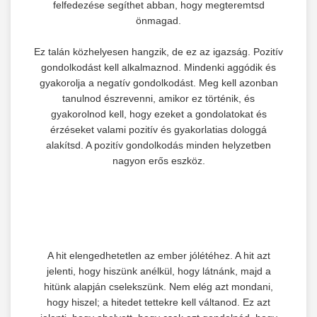
felfedezése segíthet abban, hogy megteremtsd
önmagad.
Ez talán közhelyesen hangzik, de ez az igazság. Pozitív
gondolkodást kell alkalmaznod. Mindenki aggódik és
gyakorolja a negatív gondolkodást. Meg kell azonban
tanulnod észrevenni, amikor ez történik, és
gyakorolnod kell, hogy ezeket a gondolatokat és
érzéseket valami pozitív és gyakorlatias dologgá
alakítsd. A pozitív gondolkodás minden helyzetben
nagyon erős eszköz.
A hit elengedhetetlen az ember jólétéhez. A hit azt
jelenti, hogy hiszünk anélkül, hogy látnánk, majd a
hitünk alapján cselekszünk. Nem elég azt mondani,
hogy hiszel; a hitedet tettekre kell váltanod. Ez azt