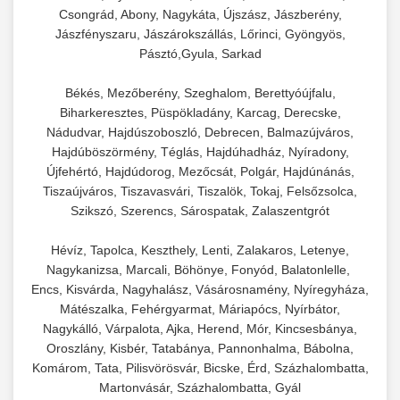
chef-iparikonyhagepek.hu
élelmiszer-előkészítéshez. Különböző reszelési
Csongrád, Abony, Nagykáta, Újszász, Jászberény,
🍳 28. Nagykonyhai
+
méretek különböző alkalmazásokhoz.
Jászfényszaru, Jászárokszállás, Lőrinci, Gyöngyös,
kereskedelmi mosogatógép
Berendezések
Pásztó,Gyula, Sarkad
chef-iparikonyhagepek.hu
Teljes körű nagykonyhai berendezések és
Békés, Mezőberény, Szeghalom, Berettyóújfalu,
professzionális vendéglátóipari kellékek.
kereskedelmi sajtreszelő
Biharkeresztes, Püspökladány, Karcag, Derecske,
Minden, ami szükséges éttermi és catering
Nádudvar, Hajdúszoboszló, Debrecen, Balmazújváros,
műveletekhez.
Hajdúböszörmény, Téglás, Hajdúhadház, Nyíradony,
Újfehértó, Hajdúdorog, Mezőcsát, Polgár, Hajdúnánás,
Tiszaújváros, Tiszavasvári, Tiszalök, Tokaj, Felsőzsolca,
chef-iparikonyhagepek.hu
Szikszó, Szerencs, Sárospatak, Zalaszentgrót
kereskedelmi konyhai megoldások
Hévíz, Tapolca, Keszthely, Lenti, Zalakaros, Letenye,
Nagykanizsa, Marcali, Böhönye, Fonyód, Balatonlelle,
Encs, Kisvárda, Nagyhalász, Vásárosnamény, Nyíregyháza,
Mátészalka, Fehérgyarmat, Máriapócs, Nyírbátor,
Nagykálló, Várpalota, Ajka, Herend, Mór, Kincsesbánya,
Oroszlány, Kisbér, Tatabánya, Pannonhalma, Bábolna,
Komárom, Tata, Pilisvörösvár, Bicske, Érd, Százhalombatta,
Martonvásár, Százhalombatta, Gyál