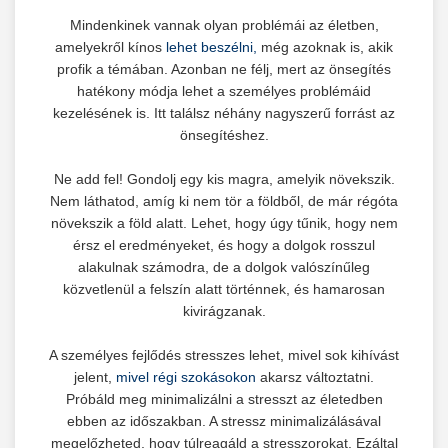
Mindenkinek vannak olyan problémái az életben,
amelyekről kínos
lehet beszélni,
még azoknak is, akik
profik a témában. Azonban ne félj, mert az önsegítés
hatékony módja lehet a személyes problémáid
kezelésének is. Itt találsz néhány nagyszerű forrást az
önsegítéshez.
Ne add fel! Gondolj egy kis magra, amelyik növekszik.
Nem láthatod, amíg ki nem tör a földből, de már régóta
növekszik a föld alatt. Lehet, hogy úgy tűnik, hogy nem
érsz el eredményeket, és hogy a dolgok rosszul
alakulnak számodra, de a dolgok valószínűleg
közvetlenül a felszín alatt történnek, és hamarosan
kivirágzanak.
A személyes fejlődés stresszes lehet, mivel sok kihívást
jelent,
mivel régi szokásokon
akarsz változtatni.
Próbáld meg minimalizálni a stresszt az életedben
ebben az időszakban. A stressz minimalizálásával
megelőzheted, hogy túlreagáld a stresszorokat. Ezáltal