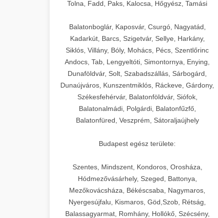
+
🍞 20. Ipari Dagasztógép
Tolna, Fadd, Paks, Kalocsa, Hőgyész, Tamási
weboldal-keszites.co
Optimalizálja hirdetési költségvetését
gépi tanulással és automatizálással.
Professzionális ipari dagasztógépek és
elkötelezettség erősítési módszerek
Balatonboglár, Kaposvár, Csurgó, Nagyatád,
tésztakeverő gépek pékségek és
+
Kadarkút, Barcs, Szigetvár, Sellye, Harkány,
🔪 21. Ipari Szeletelőgép
aikampany.hu
kereskedelmi konyhák számára.
Siklós, Villány, Bóly, Mohács, Pécs, Szentlőrinc
Masszív konstrukció megbízható
Andocs, Tab, Lengyeltóti, Simontornya, Enying,
Ipari hús- és sajtszeletelő gépek
AI hirdetési automatizálás
teljesítményhez.
Dunaföldvár, Solt, Szabadszállás, Sárbogárd,
professzionális élelmiszer-
+
📦 22. Vákuumozó Gép
Dunaújváros, Kunszentmiklós, Ráckeve, Gárdony,
előkészítéshez. Precíziós vágás
Székesfehérvár, Balatonföldvár, Siófok,
chef-iparikonyhagepek.hu
állítható vastagság beállítással.
Kereskedelmi vákuumcsomagoló
Balatonalmádi, Polgárdi, Balatonfűzfő,
berendezések élelmiszerek
kereskedelmi tésztakeverő
🎁 23. Vákuumfóliázó
Balatonfüred, Veszprém, Sátoraljaújhely
+
chef-iparikonyhagepek.hu
tartósításához. Hosszabbítsa a
Gép
szavatossági időt és tartsa meg a
professzionális élelmiszer szeletelő
Budapest egész területe:
termék frissességét.
Ipari vákuumfóliázó gépek
professzionális élelmiszer-csomagolási
Szentes, Mindszent, Kondoros, Orosháza,
🔥 24. Ipari Sütő és
+
chef-iparikonyhagepek.hu
műveletekhez. Hatékony lezárási és
Hódmezővásárhely, Szeged, Battonya,
Gőzpároló
Mezőkovácsháza, Békéscsaba, Nagymaros,
tartósítási megoldások.
vákuum lezáró berendezés
Nyergesújfalu, Kismaros, Göd,Szob, Rétság,
Kereskedelmi légkeveréses sütők és
Balassagyarmat, Romhány, Hollókő, Szécsény,
chef-iparikonyhagepek.hu
gőzpárolók professzionális konyhák