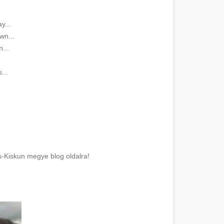
y...
wn...
...
...
s-Kiskun megye blog oldalra!