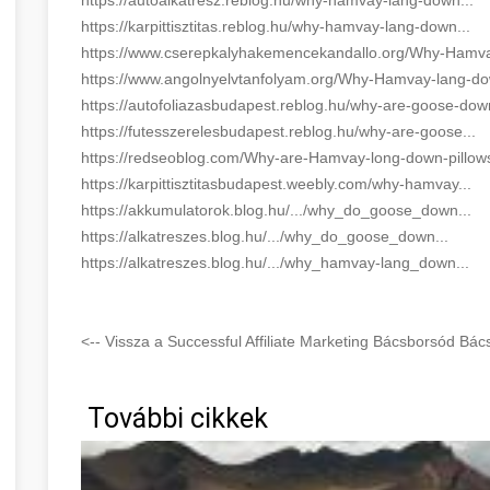
https://karpittisztitas.reblog.hu/why-hamvay-lang-down...
https://www.cserepkalyhakemencekandallo.org/Why-Hamva
https://www.angolnyelvtanfolyam.org/Why-Hamvay-lang-do
https://autofoliazasbudapest.reblog.hu/why-are-goose-down
https://futesszerelesbudapest.reblog.hu/why-are-goose...
https://redseoblog.com/Why-are-Hamvay-long-down-pillows
https://karpittisztitasbudapest.weebly.com/why-hamvay...
https://akkumulatorok.blog.hu/.../why_do_goose_down...
https://alkatreszes.blog.hu/.../why_do_goose_down...
https://alkatreszes.blog.hu/.../why_hamvay-lang_down...
<-- Vissza a Successful Affiliate Marketing Bácsborsód Bác
További cikkek