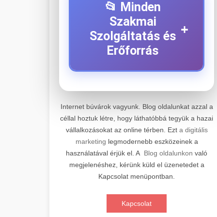
📂 Minden
Szakmai
+
Szolgáltatás és
Erőforrás
⚡ 1. Legjobb Elektromos
+
Roller Szerviz
Internet búvárok vagyunk. Blog oldalunkat azzal a
céllal hoztuk létre, hogy láthatóbbá tegyük a hazai
Professzionális elektromos roller
vállalkozásokat az online térben. Ezt
a digitális
javítási és karbantartási szolgáltatások.
📊 2. Online Marketing
+
marketing
legmodernebb eszközeinek a
Szakértő technikusaink minőségi
Ügynökség
használatával érjük el. A
Blog oldalunkon
való
szervízt nyújtanak minden jelentős
megjelenéshez, kérünk küld el üzenetedet a
márkához és modellhez.
Átfogó online marketing
Kapcsolat menüpontban.
szolgáltatások, beleértve a SEO-t,
🛴 3. Legjobb
+
Szervizközpont Látogatása
közösségi média kezelést és digitális
Elektromos Roller
Kapcsolat
hirdetéseket. Növekedés elérése
roller javítószerviz