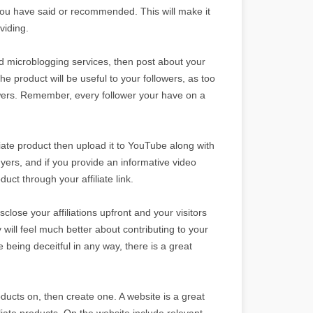
you have said or recommended. This will make it
viding.
and microblogging services, then post about your
 the product will be useful to your followers, as too
owers. Remember, every follower your have on a
iate product then upload it to YouTube along with
buyers, and if you provide an informative video
uct through your affiliate link.
lose your affiliations upfront and your visitors
 will feel much better about contributing to your
being deceitful in any way, there is a great
oducts on, then create one. A website is a great
iate products. On the website include relevant