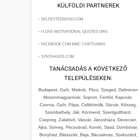
fejlesztések révén a kozmetikai
os Növekedést
KÜLFÖLDI PARTNEREK
sebészeti praxisban.
Lépésről lépésre marketing tervrajz,
-
SELFESTEEM2GO.COM
amely 150%-os növekedést
brikettgyartas.com
📋 17. Egy Klinika 150%-
-
I-LOVE-MOTIVATIONAL-QUOTES.ORG
eredményezett. Ismerje meg a
+
os Növekedésének
páciensszám növekedés
taktikákat, csatornákat és stratégiákat,
Története
-
FACEBOOK.COM MMC CHIPTUNING
amelyek valós eredményeket hoznak.
Teljes dokumentáció egy klinika
-
SYNTHASITE.COM
átalakulási útjáról, bemutatva az utat a
szonyegtisztito.net
🎪 18. Szemhéjplasztika
TANÁCSADÁS A KÖVETKEZŐ
küzdő praxistól a virágzó vállalkozásig
+
Iránti Érdeklődés 150%-
marketing stratégiai tervrajz
TELEPÜLÉSEKEN:
150%-os növekedéssel.
os Fokozása
Budapest, Győr, Miskolc, Pécs, Szeged, Debrecen
Technikák és módszerek a páciensek
szonyegtakaritas.org
Mosonmagyaróvár, Sopron, Fertőd, Kapuvár,
érdeklődésének és elkötelezettségének
Csorna, Győr, Pápa, Celldömölk, Sárvár, Kőszeg,
klinika átalakulási történet
🎮 19. AI Google Ads és
+
drámai növeléséhez. Egy 150%-os
Szombathely, Ják, Körmend, Szentgotthárd,
Meta Kampány Kezelés
Csepreg, Zalalövő, Vasvár, Jánosháza, Devecser,
fellendülési esettanulmány gyakorlati
Ajka, Sümeg, Pécsvárad, Komló, Sásd, Dombóvár,
betekintésekkel.
Fejlett AI-alapú Google Ads és Meta
Bonyhád, Bátaszék, Baja, Bácsalmás, Szekszárd,
hirdetési kampánykezelés.