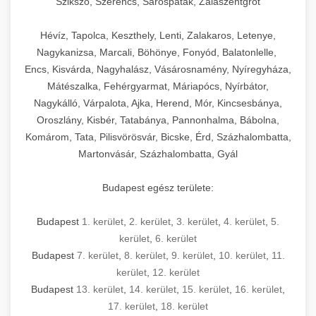
Szikszó, Szerencs, Sárospatak, Zalaszentgrót
Hévíz, Tapolca, Keszthely, Lenti, Zalakaros, Letenye,
Nagykanizsa, Marcali, Böhönye, Fonyód, Balatonlelle,
Encs, Kisvárda, Nagyhalász, Vásárosnamény, Nyíregyháza,
Mátészalka, Fehérgyarmat, Máriapócs, Nyírbátor,
Nagykálló, Várpalota, Ajka, Herend, Mór, Kincsesbánya,
Oroszlány, Kisbér, Tatabánya, Pannonhalma, Bábolna,
Komárom, Tata, Pilisvörösvár, Bicske, Érd, Százhalombatta,
Martonvásár, Százhalombatta, Gyál
Budapest egész területe:
Budapest
1. kerület
,
2. kerület
,
3. kerület
,
4. kerület
,
5.
kerület
,
6. kerület
Budapest
7. kerület
,
8. kerület
,
9. kerület
,
10. kerület
,
11.
kerület
,
12. kerület
Budapest
13. kerület
,
14. kerület
,
15. kerület
,
16. kerület
,
17. kerület
,
18. kerület