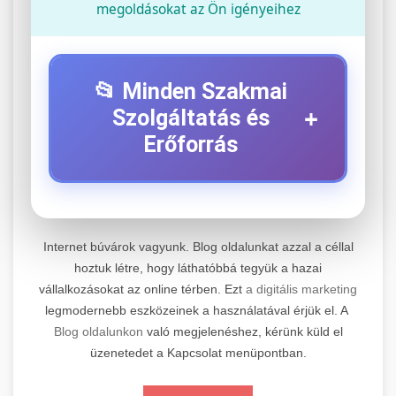
megoldásokat az Ön igényeihez
📂 Minden Szakmai
+
Szolgáltatás és
Erőforrás
⚡ 1. Legjobb Elektromos Roller
+
Szerviz
Internet búvárok vagyunk. Blog oldalunkat azzal a céllal
Professzionális elektromos roller javítási és
hoztuk létre, hogy láthatóbbá tegyük a hazai
vállalkozásokat az online térben. Ezt
a digitális marketing
karbantartási szolgáltatások. Szakértő
📊 2. Online Marketing
+
legmodernebb eszközeinek a használatával érjük el. A
technikusaink minőségi szervízt nyújtanak
Ügynökség
Blog oldalunkon
való megjelenéshez, kérünk küld el
minden jelentős márkához és modellhez.
üzenetedet a Kapcsolat menüpontban.
Átfogó online marketing szolgáltatások,
Szervizközpont Látogatása
beleértve a SEO-t, közösségi média kezelést és
+
🛴 3. Legjobb Elektromos Roller