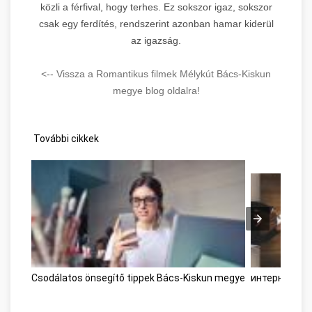
közli a férfival, hogy terhes. Ez sokszor igaz, sokszor
csak egy ferdítés, rendszerint azonban hamar kiderül
az igazság.
<-- Vissza a Romantikus filmek Mélykút Bács-Kiskun
megye blog oldalra!
További cikkek
Csodálatos önsegítő tippek Bács-Kiskun megye
интернет-ма