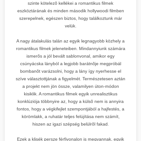
szinte kötelezõ kellékei a romantikus filmek
eszköztárának és minden második hollywoodi filmben
szerepelnek, egészen biztos, hogy találkoztunk már
velük.
A nagy átalakulás talán az egyik legnagyobb közhely a
romantikus filmek jeleneteiben. Mindannyiunk számára
ismerõs a jól bevált sablonvonal, amikor egy
csúnyácska lányból a legjobb barátnõje megpróbál
bombanõt varázsolni, hogy a lány így nyerhesse el
szíve választottjának a figyelmét. Természetesen aztán
a projekt nem jön össze, valamilyen úton-módon
kisiklik. A romantikus filmek egyik unrealisztikus
konklúziója többnyire az, hogy a külsõ nem is annyira
fontos, hogy a végkifejlet szempontjából a hajfestés, a
körömlakk, a ruhatár teljes felújítása nem számít,
hiszen az igazi szépség belülrõl fakad.
Ezek a klisék persze férfivonalon is megvannak, egyik