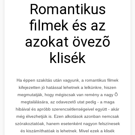
Romantikus
filmek és az
azokat övezõ
klisék
Ha éppen szakítás után vagyunk, a romantikus filmek
kifejezetten jó hatással lehetnek a lelkünkre, hiszen
megmutatják, hogy mégiscsak van remény a nagy Õ
megtalálására, az odavezetõ utat pedig - a maga
hibáival és apróbb szerencsétlenségeivel együtt - akár
még élvezhetjük is. Ezen alkotások azonban nemcsak
szórakoztatóak, hanem esetenként nagyon felszínesek
és kiszámíthatóak is lehetnek. Mivel ezek a klisék