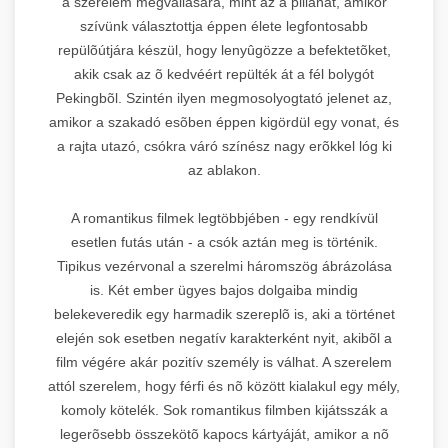
a szerelem megvallására, mint az a pillanat, amikor
szívünk választottja éppen élete legfontosabb
repülõútjára készül, hogy lenyûgözze a befektetõket,
akik csak az õ kedvéért repülték át a fél bolygót
Pekingbõl. Szintén ilyen megmosolyogtató jelenet az,
amikor a szakadó esõben éppen kigördül egy vonat, és
a rajta utazó, csókra váró színész nagy erõkkel lóg ki
az ablakon.
A romantikus filmek legtöbbjében - egy rendkívül
esetlen futás után - a csók aztán meg is történik.
Tipikus vezérvonal a szerelmi háromszög ábrázolása
is. Két ember ügyes bajos dolgaiba mindig
belekeveredik egy harmadik szereplõ is, aki a történet
elején sok esetben negatív karakterként nyit, akibõl a
film végére akár pozitív személy is válhat. A szerelem
attól szerelem, hogy férfi és nõ között kialakul egy mély,
komoly kötelék. Sok romantikus filmben kijátsszák a
legerõsebb összekötõ kapocs kártyáját, amikor a nõ