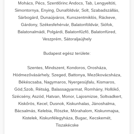
chef-iparikonyhagepek.hu
állítható vastagság beállítással.
Mohács, Pécs, Szentlőrinc Andocs, Tab, Lengyeltóti,
Simontornya, Enying, Dunaföldvár, Solt, Szabadszállás,
Kereskedelmi vákuumcsomagoló berendezések
kereskedelmi tésztakeverő
Sárbogárd, Dunaújváros, Kunszentmiklós, Ráckeve,
chef-iparikonyhagepek.hu
élelmiszerek tartósításához. Hosszabbítsa a
+
🎁 23. Vákuumfóliázó Gép
Gárdony, Székesfehérvár, Balatonföldvár, Siófok,
szavatossági időt és tartsa meg a termék
professzionális élelmiszer szeletelő
Balatonalmádi, Polgárdi, Balatonfűzfő, Balatonfüred,
frissességét.
Ipari vákuumfóliázó gépek professzionális
Veszprém, Sátoraljaújhely
élelmiszer-csomagolási műveletekhez.
+
🔥 24. Ipari Sütő és Gőzpároló
chef-iparikonyhagepek.hu
Hatékony lezárási és tartósítási megoldások.
Budapest egész területe:
Kereskedelmi légkeveréses sütők és gőzpárolók
vákuum lezáró berendezés
chef-iparikonyhagepek.hu
Szentes, Mindszent, Kondoros, Orosháza,
professzionális konyhák számára. Nagy
+
❄️ 25. Ipari Hűtőszekrény
Hódmezővásárhely, Szeged, Battonya, Mezőkovácsháza,
kapacitású sütő- és főzőberendezés precíz
kereskedelmi csomagoló gép
Békéscsaba, Nagymaros, Nyergesújfalu, Kismaros,
hőmérséklet-szabályozással.
Professzionális hűtőegységek és hűtőkamrák
Göd,Szob, Rétság, Balassagyarmat, Romhány, Hollókő,
kereskedelmi konyhák számára.
+
💧 26. Ipari Mosogatógép
Szécsény, Aszód, Hatvan, Monor, Lajosmizse, Soltvadkert,
chef-iparikonyhagepek.hu
Energiahatékony hűtési megoldások nagy
Kiskőrös, Kecel, Dusnok, Kiskunhalas, Jánoshalma,
kapacitással.
Kereskedelmi mosogatóberendezések nagy
kereskedelmi sütősütő
Bácsalmás, Kelebia, Röszke, Mórahalom, Kiskunmajsa,
forgalmú éttermi műveletekhez. Gyors tisztítási
Kistelek, Kiskunfélegyháza, Bugac, Kecskemét,
+
🧀 27. Ipari Sajtreszelő Gép
chef-iparikonyhagepek.hu
ciklusok fertőtlenítési képességekkel.
Tiszakécske