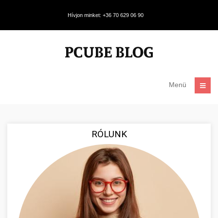
Hívjon minket: +36 70 629 06 90
Menü
RÓLUNK