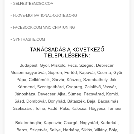
amelyek valós eredményeket hoznak.
-
SELFESTEEM2GO.COM
Teljes dokumentáció egy klinika átalakulási
-
I-LOVE-MOTIVATIONAL-QUOTES.ORG
szonyegtisztito.net
útjáról, bemutatva az utat a küzdő praxistól a
🎪 18. Szemhéjplasztika Iránti
+
virágzó vállalkozásig 150%-os növekedéssel.
marketing stratégiai tervrajz
Érdeklődés 150%-os Fokozása
-
FACEBOOK.COM MMC CHIPTUNING
-
szonyegtakaritas.org
SYNTHASITE.COM
Technikák és módszerek a páciensek
érdeklődésének és elkötelezettségének drámai
TANÁCSADÁS A KÖVETKEZŐ
klinika átalakulási történet
🎮 19. AI Google Ads és Meta
+
TELEPÜLÉSEKEN:
növeléséhez. Egy 150%-os fellendülési
Kampány Kezelés
esettanulmány gyakorlati betekintésekkel.
Budapest, Győr, Miskolc, Pécs, Szeged, Debrecen
Fejlett AI-alapú Google Ads és Meta hirdetési
Mosonmagyaróvár, Sopron, Fertőd, Kapuvár, Csorna, Győr,
weboldal-keszites.co
Pápa, Celldömölk, Sárvár, Kőszeg, Szombathely, Ják,
kampánykezelés. Optimalizálja hirdetési
+
🍞 20. Ipari Dagasztógép
Körmend, Szentgotthárd, Csepreg, Zalalövő, Vasvár,
költségvetését gépi tanulással és
elkötelezettség erősítési módszerek
Jánosháza, Devecser, Ajka, Sümeg, Pécsvárad, Komló,
automatizálással.
Professzionális ipari dagasztógépek és
Sásd, Dombóvár, Bonyhád, Bátaszék, Baja, Bácsalmás,
tésztakeverő gépek pékségek és kereskedelmi
+
🔪 21. Ipari Szeletelőgép
Szekszárd, Tolna, Fadd, Paks, Kalocsa, Hőgyész, Tamási
aikampany.hu
AI hirdetési automatizálás
konyhák számára. Masszív konstrukció
megbízható teljesítményhez.
Ipari hús- és sajtszeletelő gépek professzionális
Balatonboglár, Kaposvár, Csurgó, Nagyatád, Kadarkút,
élelmiszer-előkészítéshez. Precíziós vágás
Barcs, Szigetvár, Sellye, Harkány, Siklós, Villány, Bóly,
+
📦 22. Vákuumozó Gép