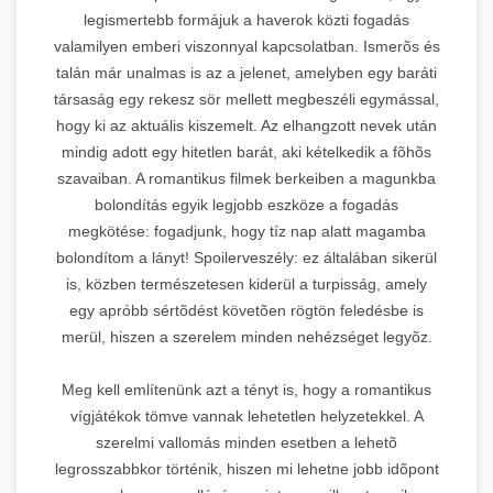
legismertebb formájuk a haverok közti fogadás
valamilyen emberi viszonnyal kapcsolatban. Ismerõs és
talán már unalmas is az a jelenet, amelyben egy baráti
társaság egy rekesz sör mellett megbeszéli egymással,
hogy ki az aktuális kiszemelt. Az elhangzott nevek után
mindig adott egy hitetlen barát, aki kételkedik a fõhõs
szavaiban. A romantikus filmek berkeiben a magunkba
bolondítás egyik legjobb eszköze a fogadás
megkötése: fogadjunk, hogy tíz nap alatt magamba
bolondítom a lányt! Spoilerveszély: ez általában sikerül
is, közben természetesen kiderül a turpisság, amely
egy apróbb sértõdést követõen rögtön feledésbe is
merül, hiszen a szerelem minden nehézséget legyõz.
Meg kell említenünk azt a tényt is, hogy a romantikus
vígjátékok tömve vannak lehetetlen helyzetekkel. A
szerelmi vallomás minden esetben a lehetõ
legrosszabbkor történik, hiszen mi lehetne jobb idõpont