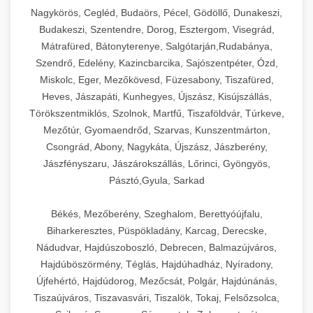
Ipari sajtreszelők és aprítógépek kereskedelmi
kereskedelmi hűtőegység
Nagykörös, Cegléd, Budaörs, Pécel, Gödöllő, Dunakeszi,
chef-iparikonyhagepek.hu
élelmiszer-előkészítéshez. Különböző reszelési
🍳 28. Nagykonyhai
Budakeszi, Szentendre, Dorog, Esztergom, Visegrád,
+
méretek különböző alkalmazásokhoz.
kereskedelmi mosogatógép
Berendezések
Mátrafüred, Bátonyterenye, Salgótarján,Rudabánya,
Szendrő, Edelény, Kazincbarcika, Sajószentpéter, Ózd,
chef-iparikonyhagepek.hu
Teljes körű nagykonyhai berendezések és
Miskolc, Eger, Mezőkövesd, Füzesabony, Tiszafüred,
professzionális vendéglátóipari kellékek.
Heves, Jászapáti, Kunhegyes, Újszász, Kisújszállás,
kereskedelmi sajtreszelő
Minden, ami szükséges éttermi és catering
Törökszentmiklós, Szolnok, Martfű, Tiszaföldvár, Túrkeve,
műveletekhez.
Mezőtúr, Gyomaendrőd, Szarvas, Kunszentmárton,
Csongrád, Abony, Nagykáta, Újszász, Jászberény,
chef-iparikonyhagepek.hu
Jászfényszaru, Jászárokszállás, Lőrinci, Gyöngyös,
Pásztó,Gyula, Sarkad
kereskedelmi konyhai megoldások
Békés, Mezőberény, Szeghalom, Berettyóújfalu,
Biharkeresztes, Püspökladány, Karcag, Derecske,
Nádudvar, Hajdúszoboszló, Debrecen, Balmazújváros,
Hajdúböszörmény, Téglás, Hajdúhadház, Nyíradony,
Újfehértó, Hajdúdorog, Mezőcsát, Polgár, Hajdúnánás,
Tiszaújváros, Tiszavasvári, Tiszalök, Tokaj, Felsőzsolca,