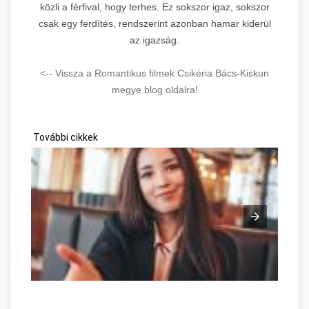
közli a férfival, hogy terhes. Ez sokszor igaz, sokszor
csak egy ferdítés, rendszerint azonban hamar kiderül
az igazság.
<-- Vissza a Romantikus filmek Csikéria Bács-Kiskun
megye blog oldalra!
További cikkek
How To Land A Job You Can Be Proud Of Bács-Kiskun megye
V