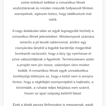
szinte kötelezõ kellékei a romantikus filmek
eszköztárának és minden második hollywoodi filmben
szerepelnek, egészen biztos, hogy találkoztunk már
velük.
A nagy átalakulás talán az egyik legnagyobb közhely a
romantikus filmek jeleneteiben. Mindannyiunk számára
ismerõs a jól bevált sablonvonal, amikor egy
csúnyácska lányból a legjobb barátnõje megpróbál
bombanõt varázsolni, hogy a lány így nyerhesse el
szíve választottjának a figyelmét. Természetesen aztán
a projekt nem jön össze, valamilyen úton-módon
kisiklik. A romantikus filmek egyik unrealisztikus
konklúziója többnyire az, hogy a külsõ nem is annyira
fontos, hogy a végkifejlet szempontjából a hajfestés, a
körömlakk, a ruhatár teljes felújítása nem számít,
hiszen az igazi szépség belülrõl fakad.
Ezek a klisék persze férfivonalon is megvannak, egyik