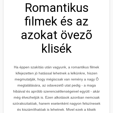
Romantikus
filmek és az
azokat övezõ
klisék
Ha éppen szakítás után vagyunk, a romantikus filmek
kifejezetten jó hatással lehetnek a lelkünkre, hiszen
megmutatják, hogy mégiscsak van remény a nagy Õ
megtalálására, az odavezetõ utat pedig - a maga
hibáival és apróbb szerencsétlenségeivel együtt - akár
még élvezhetjük is. Ezen alkotások azonban nemcsak
szórakoztatóak, hanem esetenként nagyon felszínesek
és kiszámíthatóak is lehetnek. Mivel ezek a klisék