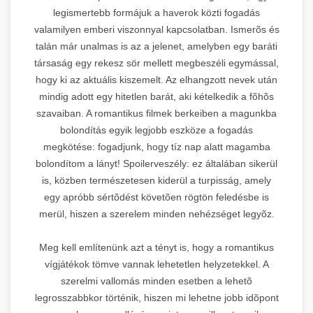
legismertebb formájuk a haverok közti fogadás
valamilyen emberi viszonnyal kapcsolatban. Ismerõs és
talán már unalmas is az a jelenet, amelyben egy baráti
társaság egy rekesz sör mellett megbeszéli egymással,
hogy ki az aktuális kiszemelt. Az elhangzott nevek után
mindig adott egy hitetlen barát, aki kételkedik a fõhõs
szavaiban. A romantikus filmek berkeiben a magunkba
bolondítás egyik legjobb eszköze a fogadás
megkötése: fogadjunk, hogy tíz nap alatt magamba
bolondítom a lányt! Spoilerveszély: ez általában sikerül
is, közben természetesen kiderül a turpisság, amely
egy apróbb sértõdést követõen rögtön feledésbe is
merül, hiszen a szerelem minden nehézséget legyõz.
Meg kell említenünk azt a tényt is, hogy a romantikus
vígjátékok tömve vannak lehetetlen helyzetekkel. A
szerelmi vallomás minden esetben a lehetõ
legrosszabbkor történik, hiszen mi lehetne jobb idõpont