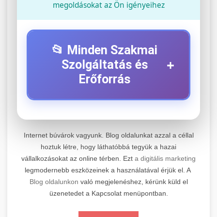
megoldásokat az Ön igényeihez
📂 Minden Szakmai
+
Szolgáltatás és
Erőforrás
⚡ 1. Legjobb Elektromos Roller
+
Szerviz
Internet búvárok vagyunk. Blog oldalunkat azzal a céllal
Professzionális elektromos roller javítási és
hoztuk létre, hogy láthatóbbá tegyük a hazai
vállalkozásokat az online térben. Ezt
a digitális marketing
karbantartási szolgáltatások. Szakértő
📊 2. Online Marketing
+
legmodernebb eszközeinek a használatával érjük el. A
technikusaink minőségi szervízt nyújtanak
Ügynökség
Blog oldalunkon
való megjelenéshez, kérünk küld el
minden jelentős márkához és modellhez.
üzenetedet a Kapcsolat menüpontban.
Átfogó online marketing szolgáltatások,
Szervizközpont Látogatása
beleértve a SEO-t, közösségi média kezelést és
+
🛴 3. Legjobb Elektromos Roller