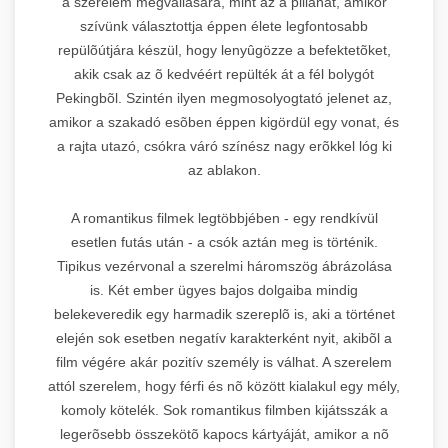
a szerelem megvallására, mint az a pillanat, amikor
szívünk választottja éppen élete legfontosabb
repülõútjára készül, hogy lenyûgözze a befektetõket,
akik csak az õ kedvéért repülték át a fél bolygót
Pekingbõl. Szintén ilyen megmosolyogtató jelenet az,
amikor a szakadó esõben éppen kigördül egy vonat, és
a rajta utazó, csókra váró színész nagy erõkkel lóg ki
az ablakon.
A romantikus filmek legtöbbjében - egy rendkívül
esetlen futás után - a csók aztán meg is történik.
Tipikus vezérvonal a szerelmi háromszög ábrázolása
is. Két ember ügyes bajos dolgaiba mindig
belekeveredik egy harmadik szereplõ is, aki a történet
elején sok esetben negatív karakterként nyit, akibõl a
film végére akár pozitív személy is válhat. A szerelem
attól szerelem, hogy férfi és nõ között kialakul egy mély,
komoly kötelék. Sok romantikus filmben kijátsszák a
legerõsebb összekötõ kapocs kártyáját, amikor a nõ