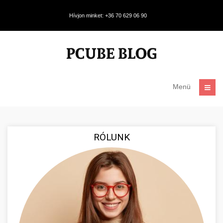
Hívjon minket: +36 70 629 06 90
Menü
RÓLUNK