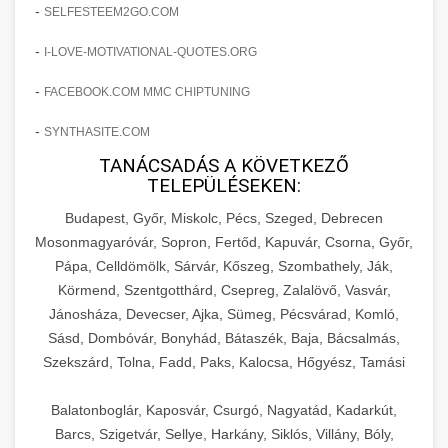
amelyek valós eredményeket hoznak.
-
SELFESTEEM2GO.COM
Teljes dokumentáció egy klinika átalakulási
-
I-LOVE-MOTIVATIONAL-QUOTES.ORG
szonyegtisztito.net
útjáról, bemutatva az utat a küzdő praxistól a
🎪 18. Szemhéjplasztika Iránti
+
virágzó vállalkozásig 150%-os növekedéssel.
marketing stratégiai tervrajz
Érdeklődés 150%-os Fokozása
-
FACEBOOK.COM MMC CHIPTUNING
-
szonyegtakaritas.org
SYNTHASITE.COM
Technikák és módszerek a páciensek
érdeklődésének és elkötelezettségének drámai
TANÁCSADÁS A KÖVETKEZŐ
klinika átalakulási történet
🎮 19. AI Google Ads és Meta
+
TELEPÜLÉSEKEN:
növeléséhez. Egy 150%-os fellendülési
Kampány Kezelés
esettanulmány gyakorlati betekintésekkel.
Budapest, Győr, Miskolc, Pécs, Szeged, Debrecen
Fejlett AI-alapú Google Ads és Meta hirdetési
Mosonmagyaróvár, Sopron, Fertőd, Kapuvár, Csorna, Győr,
weboldal-keszites.co
Pápa, Celldömölk, Sárvár, Kőszeg, Szombathely, Ják,
kampánykezelés. Optimalizálja hirdetési
+
🍞 20. Ipari Dagasztógép
Körmend, Szentgotthárd, Csepreg, Zalalövő, Vasvár,
költségvetését gépi tanulással és
elkötelezettség erősítési módszerek
Jánosháza, Devecser, Ajka, Sümeg, Pécsvárad, Komló,
automatizálással.
Professzionális ipari dagasztógépek és
Sásd, Dombóvár, Bonyhád, Bátaszék, Baja, Bácsalmás,
tésztakeverő gépek pékségek és kereskedelmi
+
🔪 21. Ipari Szeletelőgép
Szekszárd, Tolna, Fadd, Paks, Kalocsa, Hőgyész, Tamási
aikampany.hu
AI hirdetési automatizálás
konyhák számára. Masszív konstrukció
megbízható teljesítményhez.
Ipari hús- és sajtszeletelő gépek professzionális
Balatonboglár, Kaposvár, Csurgó, Nagyatád, Kadarkút,
élelmiszer-előkészítéshez. Precíziós vágás
Barcs, Szigetvár, Sellye, Harkány, Siklós, Villány, Bóly,
+
📦 22. Vákuumozó Gép