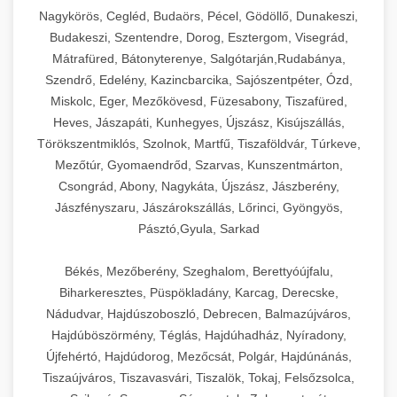
Ipari sajtreszelők és aprítógépek kereskedelmi
kereskedelmi hűtőegység
Nagykörös, Cegléd, Budaörs, Pécel, Gödöllő, Dunakeszi,
chef-iparikonyhagepek.hu
élelmiszer-előkészítéshez. Különböző reszelési
🍳 28. Nagykonyhai
Budakeszi, Szentendre, Dorog, Esztergom, Visegrád,
+
méretek különböző alkalmazásokhoz.
kereskedelmi mosogatógép
Berendezések
Mátrafüred, Bátonyterenye, Salgótarján,Rudabánya,
Szendrő, Edelény, Kazincbarcika, Sajószentpéter, Ózd,
chef-iparikonyhagepek.hu
Teljes körű nagykonyhai berendezések és
Miskolc, Eger, Mezőkövesd, Füzesabony, Tiszafüred,
professzionális vendéglátóipari kellékek.
Heves, Jászapáti, Kunhegyes, Újszász, Kisújszállás,
kereskedelmi sajtreszelő
Minden, ami szükséges éttermi és catering
Törökszentmiklós, Szolnok, Martfű, Tiszaföldvár, Túrkeve,
műveletekhez.
Mezőtúr, Gyomaendrőd, Szarvas, Kunszentmárton,
Csongrád, Abony, Nagykáta, Újszász, Jászberény,
chef-iparikonyhagepek.hu
Jászfényszaru, Jászárokszállás, Lőrinci, Gyöngyös,
Pásztó,Gyula, Sarkad
kereskedelmi konyhai megoldások
Békés, Mezőberény, Szeghalom, Berettyóújfalu,
Biharkeresztes, Püspökladány, Karcag, Derecske,
Nádudvar, Hajdúszoboszló, Debrecen, Balmazújváros,
Hajdúböszörmény, Téglás, Hajdúhadház, Nyíradony,
Újfehértó, Hajdúdorog, Mezőcsát, Polgár, Hajdúnánás,
Tiszaújváros, Tiszavasvári, Tiszalök, Tokaj, Felsőzsolca,