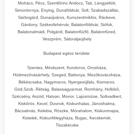
chef-iparikonyhagepek.hu
állítható vastagság beállítással.
Mohács, Pécs, Szentlőrinc Andocs, Tab, Lengyeltóti,
Simontornya, Enying, Dunaföldvár, Solt, Szabadszállás,
Kereskedelmi vákuumcsomagoló berendezések
kereskedelmi tésztakeverő
Sárbogárd, Dunaújváros, Kunszentmiklós, Ráckeve,
chef-iparikonyhagepek.hu
élelmiszerek tartósításához. Hosszabbítsa a
+
🎁 23. Vákuumfóliázó Gép
Gárdony, Székesfehérvár, Balatonföldvár, Siófok,
szavatossági időt és tartsa meg a termék
professzionális élelmiszer szeletelő
Balatonalmádi, Polgárdi, Balatonfűzfő, Balatonfüred,
frissességét.
Ipari vákuumfóliázó gépek professzionális
Veszprém, Sátoraljaújhely
élelmiszer-csomagolási műveletekhez.
+
🔥 24. Ipari Sütő és Gőzpároló
chef-iparikonyhagepek.hu
Hatékony lezárási és tartósítási megoldások.
Budapest egész területe:
Kereskedelmi légkeveréses sütők és gőzpárolók
vákuum lezáró berendezés
chef-iparikonyhagepek.hu
Szentes, Mindszent, Kondoros, Orosháza,
professzionális konyhák számára. Nagy
+
❄️ 25. Ipari Hűtőszekrény
Hódmezővásárhely, Szeged, Battonya, Mezőkovácsháza,
kapacitású sütő- és főzőberendezés precíz
kereskedelmi csomagoló gép
Békéscsaba, Nagymaros, Nyergesújfalu, Kismaros,
hőmérséklet-szabályozással.
Professzionális hűtőegységek és hűtőkamrák
Göd,Szob, Rétság, Balassagyarmat, Romhány, Hollókő,
kereskedelmi konyhák számára.
+
💧 26. Ipari Mosogatógép
Szécsény, Aszód, Hatvan, Monor, Lajosmizse, Soltvadkert,
chef-iparikonyhagepek.hu
Energiahatékony hűtési megoldások nagy
Kiskőrös, Kecel, Dusnok, Kiskunhalas, Jánoshalma,
kapacitással.
Kereskedelmi mosogatóberendezések nagy
kereskedelmi sütősütő
Bácsalmás, Kelebia, Röszke, Mórahalom, Kiskunmajsa,
forgalmú éttermi műveletekhez. Gyors tisztítási
Kistelek, Kiskunfélegyháza, Bugac, Kecskemét,
+
🧀 27. Ipari Sajtreszelő Gép
chef-iparikonyhagepek.hu
ciklusok fertőtlenítési képességekkel.
Tiszakécske