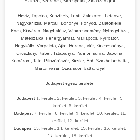
Szikszó, Szerencs, Sárospatak, Zalaszentgrót
Hévíz, Tapolca, Keszthely, Lenti, Zalakaros, Letenye,
Nagykanizsa, Marcali, Böhönye, Fonyód, Balatonlelle,
Encs, Kisvárda, Nagyhalász, Vásárosnamény, Nyíregyháza,
Mátészalka, Fehérgyarmat, Máriapócs, Nyírbátor,
Nagykálló, Várpalota, Ajka, Herend, Mór, Kincsesbánya,
Oroszlány, Kisbér, Tatabánya, Pannonhalma, Bábolna,
Komárom, Tata, Pilisvörösvár, Bicske, Érd, Százhalombatta,
Martonvásár, Százhalombatta, Gyál
Budapest egész területe:
Budapest
1. kerület
,
2. kerület
,
3. kerület
,
4. kerület
,
5.
kerület
,
6. kerület
Budapest
7. kerület
,
8. kerület
,
9. kerület
,
10. kerület
,
11.
kerület
,
12. kerület
Budapest
13. kerület
,
14. kerület
,
15. kerület
,
16. kerület
,
17. kerület
,
18. kerület