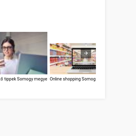
tő tippek Somogy megye
Online shopping Somogy megye
Développe