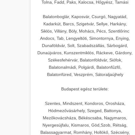
+
🍞 20. Ipari Dagasztógép
Tolna, Fadd, Paks, Kalocsa, Hőgyész, Tamási
weboldal-keszites.co
Optimalizálja hirdetési költségvetését
gépi tanulással és automatizálással.
Professzionális ipari dagasztógépek és
elkötelezettség erősítési módszerek
Balatonboglár, Kaposvár, Csurgó, Nagyatád,
tésztakeverő gépek pékségek és
+
Kadarkút, Barcs, Szigetvár, Sellye, Harkány,
🔪 21. Ipari Szeletelőgép
aikampany.hu
kereskedelmi konyhák számára.
Siklós, Villány, Bóly, Mohács, Pécs, Szentlőrinc
Masszív konstrukció megbízható
Andocs, Tab, Lengyeltóti, Simontornya, Enying,
Ipari hús- és sajtszeletelő gépek
AI hirdetési automatizálás
teljesítményhez.
Dunaföldvár, Solt, Szabadszállás, Sárbogárd,
professzionális élelmiszer-
+
📦 22. Vákuumozó Gép
Dunaújváros, Kunszentmiklós, Ráckeve, Gárdony,
előkészítéshez. Precíziós vágás
Székesfehérvár, Balatonföldvár, Siófok,
chef-iparikonyhagepek.hu
állítható vastagság beállítással.
Kereskedelmi vákuumcsomagoló
Balatonalmádi, Polgárdi, Balatonfűzfő,
berendezések élelmiszerek
kereskedelmi tésztakeverő
🎁 23. Vákuumfóliázó
Balatonfüred, Veszprém, Sátoraljaújhely
+
chef-iparikonyhagepek.hu
tartósításához. Hosszabbítsa a
Gép
szavatossági időt és tartsa meg a
professzionális élelmiszer szeletelő
Budapest egész területe:
termék frissességét.
Ipari vákuumfóliázó gépek
professzionális élelmiszer-csomagolási
Szentes, Mindszent, Kondoros, Orosháza,
🔥 24. Ipari Sütő és
+
chef-iparikonyhagepek.hu
műveletekhez. Hatékony lezárási és
Hódmezővásárhely, Szeged, Battonya,
Gőzpároló
Mezőkovácsháza, Békéscsaba, Nagymaros,
tartósítási megoldások.
vákuum lezáró berendezés
Nyergesújfalu, Kismaros, Göd,Szob, Rétság,
Kereskedelmi légkeveréses sütők és
Balassagyarmat, Romhány, Hollókő, Szécsény,
chef-iparikonyhagepek.hu
gőzpárolók professzionális konyhák