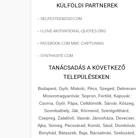
fejlesztések révén a kozmetikai
os Növekedést
KÜLFÖLDI PARTNEREK
sebészeti praxisban.
Lépésről lépésre marketing tervrajz,
-
SELFESTEEM2GO.COM
amely 150%-os növekedést
brikettgyartas.com
📋 17. Egy Klinika 150%-
-
I-LOVE-MOTIVATIONAL-QUOTES.ORG
eredményezett. Ismerje meg a
+
os Növekedésének
páciensszám növekedés
taktikákat, csatornákat és stratégiákat,
Története
-
FACEBOOK.COM MMC CHIPTUNING
amelyek valós eredményeket hoznak.
Teljes dokumentáció egy klinika
-
SYNTHASITE.COM
átalakulási útjáról, bemutatva az utat a
szonyegtisztito.net
🎪 18. Szemhéjplasztika
TANÁCSADÁS A KÖVETKEZŐ
küzdő praxistól a virágzó vállalkozásig
+
Iránti Érdeklődés 150%-
marketing stratégiai tervrajz
TELEPÜLÉSEKEN:
150%-os növekedéssel.
os Fokozása
Budapest, Győr, Miskolc, Pécs, Szeged, Debrecen
Technikák és módszerek a páciensek
szonyegtakaritas.org
Mosonmagyaróvár, Sopron, Fertőd, Kapuvár,
érdeklődésének és elkötelezettségének
Csorna, Győr, Pápa, Celldömölk, Sárvár, Kőszeg,
klinika átalakulási történet
🎮 19. AI Google Ads és
+
drámai növeléséhez. Egy 150%-os
Szombathely, Ják, Körmend, Szentgotthárd,
Meta Kampány Kezelés
Csepreg, Zalalövő, Vasvár, Jánosháza, Devecser,
fellendülési esettanulmány gyakorlati
Ajka, Sümeg, Pécsvárad, Komló, Sásd, Dombóvár,
betekintésekkel.
Fejlett AI-alapú Google Ads és Meta
Bonyhád, Bátaszék, Baja, Bácsalmás, Szekszárd,
hirdetési kampánykezelés.