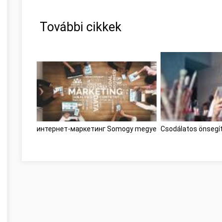
További cikkek
интернет-маркетинг Somogy megye
Csodálatos önsegí