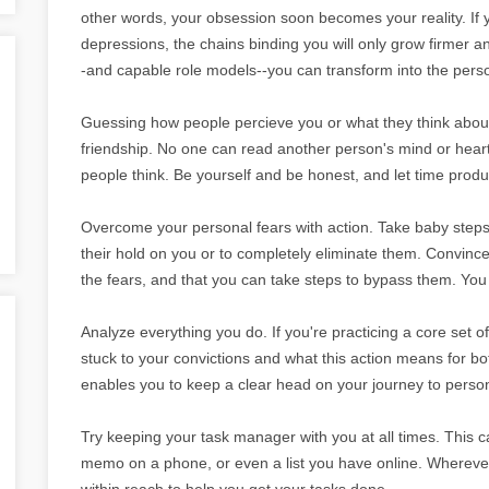
other words, your obsession soon becomes your reality. If y
depressions, the chains binding you will only grow firmer an
-and capable role models--you can transform into the perso
Guessing how people percieve you or what they think about
friendship. No one can read another person's mind or heart
people think. Be yourself and be honest, and let time produc
Overcome your personal fears with action. Take baby steps 
their hold on you or to completely eliminate them. Convince
the fears, and that you can take steps to bypass them. You 
Analyze everything you do. If you're practicing a core set o
stuck to your convictions and what this action means for bot
enables you to keep a clear head on your journey to pers
Try keeping your task manager with you at all times. This ca
memo on a phone, or even a list you have online. Wherever y
within reach to help you get your tasks done.