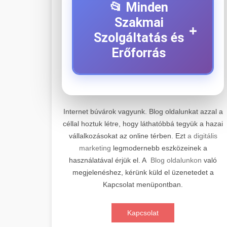
📂 Minden
Szakmai
+
Szolgáltatás és
Erőforrás
⚡ 1. Legjobb Elektromos
+
Roller Szerviz
Internet búvárok vagyunk. Blog oldalunkat azzal a
céllal hoztuk létre, hogy láthatóbbá tegyük a hazai
Professzionális elektromos roller
vállalkozásokat az online térben. Ezt
a digitális
javítási és karbantartási szolgáltatások.
📊 2. Online Marketing
+
marketing
legmodernebb eszközeinek a
Szakértő technikusaink minőségi
Ügynökség
használatával érjük el. A
Blog oldalunkon
való
szervízt nyújtanak minden jelentős
megjelenéshez, kérünk küld el üzenetedet a
márkához és modellhez.
Átfogó online marketing
Kapcsolat menüpontban.
szolgáltatások, beleértve a SEO-t,
🛴 3. Legjobb
+
Szervizközpont Látogatása
közösségi média kezelést és digitális
Elektromos Roller
Kapcsolat
hirdetéseket. Növekedés elérése
roller javítószerviz