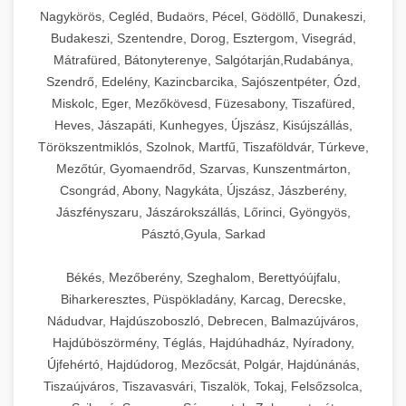
Ipari sajtreszelők és aprítógépek kereskedelmi
kereskedelmi hűtőegység
Nagykörös, Cegléd, Budaörs, Pécel, Gödöllő, Dunakeszi,
chef-iparikonyhagepek.hu
élelmiszer-előkészítéshez. Különböző reszelési
🍳 28. Nagykonyhai
Budakeszi, Szentendre, Dorog, Esztergom, Visegrád,
+
méretek különböző alkalmazásokhoz.
kereskedelmi mosogatógép
Berendezések
Mátrafüred, Bátonyterenye, Salgótarján,Rudabánya,
Szendrő, Edelény, Kazincbarcika, Sajószentpéter, Ózd,
chef-iparikonyhagepek.hu
Teljes körű nagykonyhai berendezések és
Miskolc, Eger, Mezőkövesd, Füzesabony, Tiszafüred,
professzionális vendéglátóipari kellékek.
Heves, Jászapáti, Kunhegyes, Újszász, Kisújszállás,
kereskedelmi sajtreszelő
Minden, ami szükséges éttermi és catering
Törökszentmiklós, Szolnok, Martfű, Tiszaföldvár, Túrkeve,
műveletekhez.
Mezőtúr, Gyomaendrőd, Szarvas, Kunszentmárton,
Csongrád, Abony, Nagykáta, Újszász, Jászberény,
chef-iparikonyhagepek.hu
Jászfényszaru, Jászárokszállás, Lőrinci, Gyöngyös,
Pásztó,Gyula, Sarkad
kereskedelmi konyhai megoldások
Békés, Mezőberény, Szeghalom, Berettyóújfalu,
Biharkeresztes, Püspökladány, Karcag, Derecske,
Nádudvar, Hajdúszoboszló, Debrecen, Balmazújváros,
Hajdúböszörmény, Téglás, Hajdúhadház, Nyíradony,
Újfehértó, Hajdúdorog, Mezőcsát, Polgár, Hajdúnánás,
Tiszaújváros, Tiszavasvári, Tiszalök, Tokaj, Felsőzsolca,