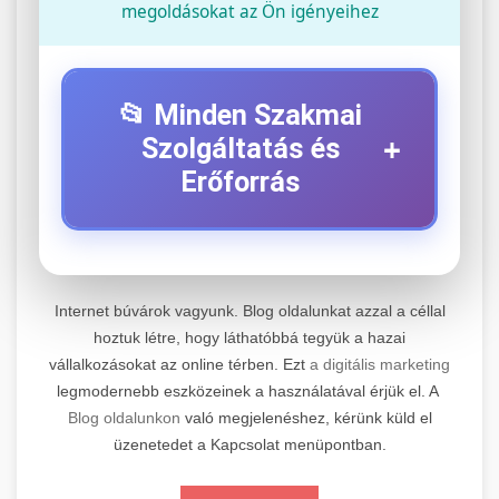
megoldásokat az Ön igényeihez
📂 Minden Szakmai
+
Szolgáltatás és
Erőforrás
⚡ 1. Legjobb Elektromos Roller
+
Szerviz
Internet búvárok vagyunk. Blog oldalunkat azzal a céllal
Professzionális elektromos roller javítási és
hoztuk létre, hogy láthatóbbá tegyük a hazai
vállalkozásokat az online térben. Ezt
a digitális marketing
karbantartási szolgáltatások. Szakértő
📊 2. Online Marketing
+
legmodernebb eszközeinek a használatával érjük el. A
technikusaink minőségi szervízt nyújtanak
Ügynökség
Blog oldalunkon
való megjelenéshez, kérünk küld el
minden jelentős márkához és modellhez.
üzenetedet a Kapcsolat menüpontban.
Átfogó online marketing szolgáltatások,
Szervizközpont Látogatása
beleértve a SEO-t, közösségi média kezelést és
+
🛴 3. Legjobb Elektromos Roller