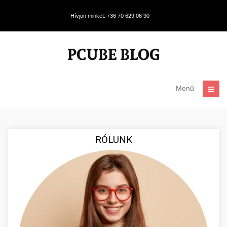
Hívjon minket: +36 70 629 06 90
Menü
RÓLUNK