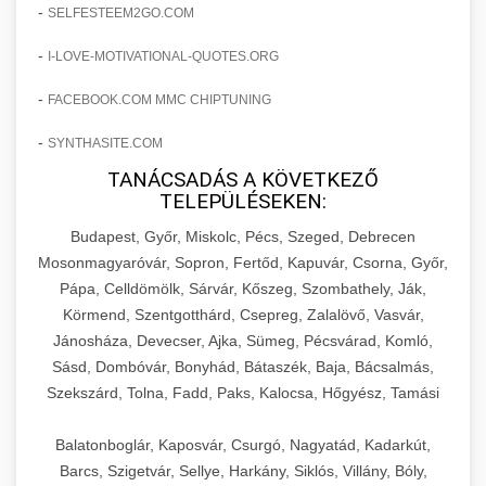
amelyek valós eredményeket hoznak.
-
SELFESTEEM2GO.COM
Teljes dokumentáció egy klinika átalakulási
-
I-LOVE-MOTIVATIONAL-QUOTES.ORG
szonyegtisztito.net
útjáról, bemutatva az utat a küzdő praxistól a
🎪 18. Szemhéjplasztika Iránti
+
virágzó vállalkozásig 150%-os növekedéssel.
marketing stratégiai tervrajz
Érdeklődés 150%-os Fokozása
-
FACEBOOK.COM MMC CHIPTUNING
-
szonyegtakaritas.org
SYNTHASITE.COM
Technikák és módszerek a páciensek
érdeklődésének és elkötelezettségének drámai
TANÁCSADÁS A KÖVETKEZŐ
klinika átalakulási történet
🎮 19. AI Google Ads és Meta
+
TELEPÜLÉSEKEN:
növeléséhez. Egy 150%-os fellendülési
Kampány Kezelés
esettanulmány gyakorlati betekintésekkel.
Budapest, Győr, Miskolc, Pécs, Szeged, Debrecen
Fejlett AI-alapú Google Ads és Meta hirdetési
Mosonmagyaróvár, Sopron, Fertőd, Kapuvár, Csorna, Győr,
weboldal-keszites.co
Pápa, Celldömölk, Sárvár, Kőszeg, Szombathely, Ják,
kampánykezelés. Optimalizálja hirdetési
+
🍞 20. Ipari Dagasztógép
Körmend, Szentgotthárd, Csepreg, Zalalövő, Vasvár,
költségvetését gépi tanulással és
elkötelezettség erősítési módszerek
Jánosháza, Devecser, Ajka, Sümeg, Pécsvárad, Komló,
automatizálással.
Professzionális ipari dagasztógépek és
Sásd, Dombóvár, Bonyhád, Bátaszék, Baja, Bácsalmás,
tésztakeverő gépek pékségek és kereskedelmi
+
🔪 21. Ipari Szeletelőgép
Szekszárd, Tolna, Fadd, Paks, Kalocsa, Hőgyész, Tamási
aikampany.hu
AI hirdetési automatizálás
konyhák számára. Masszív konstrukció
megbízható teljesítményhez.
Ipari hús- és sajtszeletelő gépek professzionális
Balatonboglár, Kaposvár, Csurgó, Nagyatád, Kadarkút,
élelmiszer-előkészítéshez. Precíziós vágás
Barcs, Szigetvár, Sellye, Harkány, Siklós, Villány, Bóly,
+
📦 22. Vákuumozó Gép