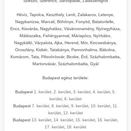
Szikszó, Szerencs, Sárospatak, Zalaszentgrót
Hévíz, Tapolca, Keszthely, Lenti, Zalakaros, Letenye,
Nagykanizsa, Marcali, Böhönye, Fonyód, Balatonlelle,
Encs, Kisvárda, Nagyhalász, Vásárosnamény, Nyíregyháza,
Mátészalka, Fehérgyarmat, Máriapócs, Nyírbátor,
Nagykálló, Várpalota, Ajka, Herend, Mór, Kincsesbánya,
Oroszlány, Kisbér, Tatabánya, Pannonhalma, Bábolna,
Komárom, Tata, Pilisvörösvár, Bicske, Érd, Százhalombatta,
Martonvásár, Százhalombatta, Gyál
Budapest egész területe:
Budapest
1. kerület
,
2. kerület
,
3. kerület
,
4. kerület
,
5.
kerület
,
6. kerület
Budapest
7. kerület
,
8. kerület
,
9. kerület
,
10. kerület
,
11.
kerület
,
12. kerület
Budapest
13. kerület
,
14. kerület
,
15. kerület
,
16. kerület
,
17. kerület
,
18. kerület