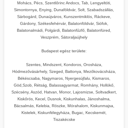
chef-iparikonyhagepek.hu
állítható vastagság beállítással.
Mohács, Pécs, Szentlőrinc Andocs, Tab, Lengyeltóti,
Simontornya, Enying, Dunaföldvár, Solt, Szabadszállás,
Kereskedelmi vákuumcsomagoló berendezések
kereskedelmi tésztakeverő
Sárbogárd, Dunaújváros, Kunszentmiklós, Ráckeve,
chef-iparikonyhagepek.hu
élelmiszerek tartósításához. Hosszabbítsa a
+
🎁 23. Vákuumfóliázó Gép
Gárdony, Székesfehérvár, Balatonföldvár, Siófok,
szavatossági időt és tartsa meg a termék
professzionális élelmiszer szeletelő
Balatonalmádi, Polgárdi, Balatonfűzfő, Balatonfüred,
frissességét.
Ipari vákuumfóliázó gépek professzionális
Veszprém, Sátoraljaújhely
élelmiszer-csomagolási műveletekhez.
+
🔥 24. Ipari Sütő és Gőzpároló
chef-iparikonyhagepek.hu
Hatékony lezárási és tartósítási megoldások.
Budapest egész területe:
Kereskedelmi légkeveréses sütők és gőzpárolók
vákuum lezáró berendezés
chef-iparikonyhagepek.hu
Szentes, Mindszent, Kondoros, Orosháza,
professzionális konyhák számára. Nagy
+
❄️ 25. Ipari Hűtőszekrény
Hódmezővásárhely, Szeged, Battonya, Mezőkovácsháza,
kapacitású sütő- és főzőberendezés precíz
kereskedelmi csomagoló gép
Békéscsaba, Nagymaros, Nyergesújfalu, Kismaros,
hőmérséklet-szabályozással.
Professzionális hűtőegységek és hűtőkamrák
Göd,Szob, Rétság, Balassagyarmat, Romhány, Hollókő,
kereskedelmi konyhák számára.
+
💧 26. Ipari Mosogatógép
Szécsény, Aszód, Hatvan, Monor, Lajosmizse, Soltvadkert,
chef-iparikonyhagepek.hu
Energiahatékony hűtési megoldások nagy
Kiskőrös, Kecel, Dusnok, Kiskunhalas, Jánoshalma,
kapacitással.
Kereskedelmi mosogatóberendezések nagy
kereskedelmi sütősütő
Bácsalmás, Kelebia, Röszke, Mórahalom, Kiskunmajsa,
forgalmú éttermi műveletekhez. Gyors tisztítási
Kistelek, Kiskunfélegyháza, Bugac, Kecskemét,
+
🧀 27. Ipari Sajtreszelő Gép
chef-iparikonyhagepek.hu
ciklusok fertőtlenítési képességekkel.
Tiszakécske