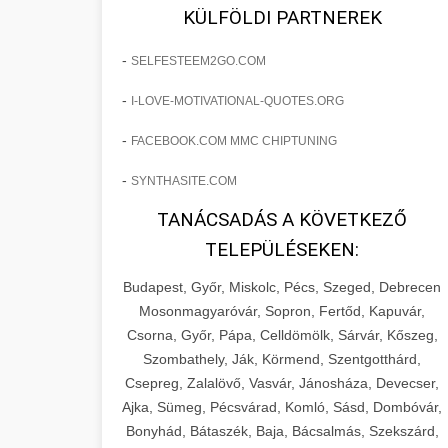
fejlesztések révén a kozmetikai
os Növekedést
KÜLFÖLDI PARTNEREK
sebészeti praxisban.
Lépésről lépésre marketing tervrajz,
-
SELFESTEEM2GO.COM
amely 150%-os növekedést
brikettgyartas.com
📋 17. Egy Klinika 150%-
-
I-LOVE-MOTIVATIONAL-QUOTES.ORG
eredményezett. Ismerje meg a
+
os Növekedésének
páciensszám növekedés
taktikákat, csatornákat és stratégiákat,
Története
-
FACEBOOK.COM MMC CHIPTUNING
amelyek valós eredményeket hoznak.
Teljes dokumentáció egy klinika
-
SYNTHASITE.COM
átalakulási útjáról, bemutatva az utat a
szonyegtisztito.net
🎪 18. Szemhéjplasztika
TANÁCSADÁS A KÖVETKEZŐ
küzdő praxistól a virágzó vállalkozásig
+
Iránti Érdeklődés 150%-
marketing stratégiai tervrajz
TELEPÜLÉSEKEN:
150%-os növekedéssel.
os Fokozása
Budapest, Győr, Miskolc, Pécs, Szeged, Debrecen
Technikák és módszerek a páciensek
szonyegtakaritas.org
Mosonmagyaróvár, Sopron, Fertőd, Kapuvár,
érdeklődésének és elkötelezettségének
Csorna, Győr, Pápa, Celldömölk, Sárvár, Kőszeg,
klinika átalakulási történet
🎮 19. AI Google Ads és
+
drámai növeléséhez. Egy 150%-os
Szombathely, Ják, Körmend, Szentgotthárd,
Meta Kampány Kezelés
Csepreg, Zalalövő, Vasvár, Jánosháza, Devecser,
fellendülési esettanulmány gyakorlati
Ajka, Sümeg, Pécsvárad, Komló, Sásd, Dombóvár,
betekintésekkel.
Fejlett AI-alapú Google Ads és Meta
Bonyhád, Bátaszék, Baja, Bácsalmás, Szekszárd,
hirdetési kampánykezelés.