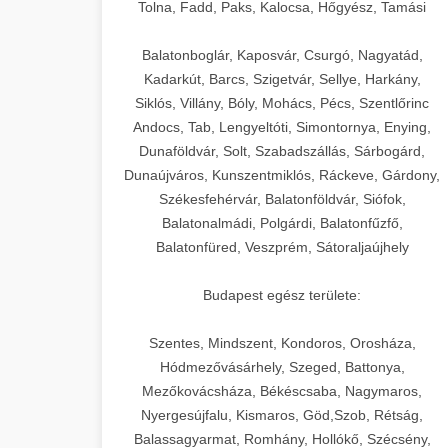
+
🍞 20. Ipari Dagasztógép
Tolna, Fadd, Paks, Kalocsa, Hőgyész, Tamási
weboldal-keszites.co
Optimalizálja hirdetési költségvetését
gépi tanulással és automatizálással.
Professzionális ipari dagasztógépek és
elkötelezettség erősítési módszerek
Balatonboglár, Kaposvár, Csurgó, Nagyatád,
tésztakeverő gépek pékségek és
+
Kadarkút, Barcs, Szigetvár, Sellye, Harkány,
🔪 21. Ipari Szeletelőgép
aikampany.hu
kereskedelmi konyhák számára.
Siklós, Villány, Bóly, Mohács, Pécs, Szentlőrinc
Masszív konstrukció megbízható
Andocs, Tab, Lengyeltóti, Simontornya, Enying,
Ipari hús- és sajtszeletelő gépek
AI hirdetési automatizálás
teljesítményhez.
Dunaföldvár, Solt, Szabadszállás, Sárbogárd,
professzionális élelmiszer-
+
📦 22. Vákuumozó Gép
Dunaújváros, Kunszentmiklós, Ráckeve, Gárdony,
előkészítéshez. Precíziós vágás
Székesfehérvár, Balatonföldvár, Siófok,
chef-iparikonyhagepek.hu
állítható vastagság beállítással.
Kereskedelmi vákuumcsomagoló
Balatonalmádi, Polgárdi, Balatonfűzfő,
berendezések élelmiszerek
kereskedelmi tésztakeverő
🎁 23. Vákuumfóliázó
Balatonfüred, Veszprém, Sátoraljaújhely
+
chef-iparikonyhagepek.hu
tartósításához. Hosszabbítsa a
Gép
szavatossági időt és tartsa meg a
professzionális élelmiszer szeletelő
Budapest egész területe:
termék frissességét.
Ipari vákuumfóliázó gépek
professzionális élelmiszer-csomagolási
Szentes, Mindszent, Kondoros, Orosháza,
🔥 24. Ipari Sütő és
+
chef-iparikonyhagepek.hu
műveletekhez. Hatékony lezárási és
Hódmezővásárhely, Szeged, Battonya,
Gőzpároló
Mezőkovácsháza, Békéscsaba, Nagymaros,
tartósítási megoldások.
vákuum lezáró berendezés
Nyergesújfalu, Kismaros, Göd,Szob, Rétság,
Kereskedelmi légkeveréses sütők és
Balassagyarmat, Romhány, Hollókő, Szécsény,
chef-iparikonyhagepek.hu
gőzpárolók professzionális konyhák