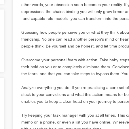
other words, your obsession soon becomes your reality. If y
depressions, the chains binding you will only grow firmer an
-and capable role models--you can transform into the perso
Guessing how people percieve you or what they think about
friendship. No one can read another person's mind or heart
people think. Be yourself and be honest, and let time produc
Overcome your personal fears with action. Take baby steps 
their hold on you or to completely eliminate them. Convince
the fears, and that you can take steps to bypass them. You 
Analyze everything you do. If you're practicing a core set o
stuck to your convictions and what this action means for bot
enables you to keep a clear head on your journey to pers
Try keeping your task manager with you at all times. This ca
memo on a phone, or even a list you have online. Wherever y
within reach to help you get your tasks done.