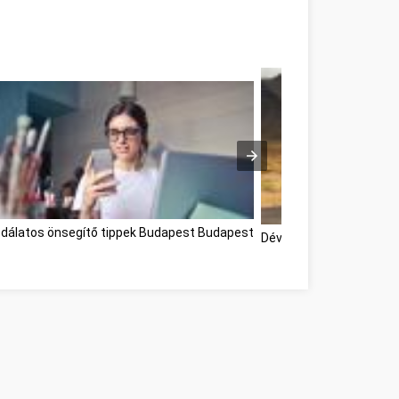
dálatos önsegítő tippek Budapest Budapest
Développement personn