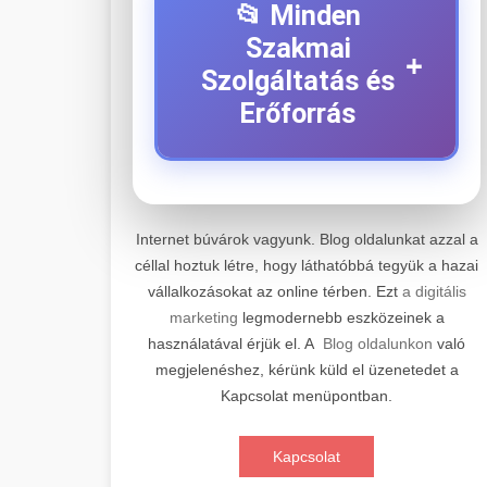
📂 Minden
Szakmai
+
Szolgáltatás és
Erőforrás
⚡ 1. Legjobb Elektromos
+
Roller Szerviz
Internet búvárok vagyunk. Blog oldalunkat azzal a
céllal hoztuk létre, hogy láthatóbbá tegyük a hazai
Professzionális elektromos roller
vállalkozásokat az online térben. Ezt
a digitális
javítási és karbantartási szolgáltatások.
📊 2. Online Marketing
+
marketing
legmodernebb eszközeinek a
Szakértő technikusaink minőségi
Ügynökség
használatával érjük el. A
Blog oldalunkon
való
szervízt nyújtanak minden jelentős
megjelenéshez, kérünk küld el üzenetedet a
márkához és modellhez.
Átfogó online marketing
Kapcsolat menüpontban.
szolgáltatások, beleértve a SEO-t,
🛴 3. Legjobb
+
Szervizközpont Látogatása
közösségi média kezelést és digitális
Elektromos Roller
Kapcsolat
hirdetéseket. Növekedés elérése
roller javítószerviz