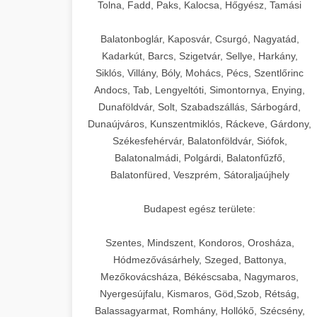
+
🍞 20. Ipari Dagasztógép
Tolna, Fadd, Paks, Kalocsa, Hőgyész, Tamási
weboldal-keszites.co
Optimalizálja hirdetési költségvetését
gépi tanulással és automatizálással.
Professzionális ipari dagasztógépek és
elkötelezettség erősítési módszerek
Balatonboglár, Kaposvár, Csurgó, Nagyatád,
tésztakeverő gépek pékségek és
+
Kadarkút, Barcs, Szigetvár, Sellye, Harkány,
🔪 21. Ipari Szeletelőgép
aikampany.hu
kereskedelmi konyhák számára.
Siklós, Villány, Bóly, Mohács, Pécs, Szentlőrinc
Masszív konstrukció megbízható
Andocs, Tab, Lengyeltóti, Simontornya, Enying,
Ipari hús- és sajtszeletelő gépek
AI hirdetési automatizálás
teljesítményhez.
Dunaföldvár, Solt, Szabadszállás, Sárbogárd,
professzionális élelmiszer-
+
📦 22. Vákuumozó Gép
Dunaújváros, Kunszentmiklós, Ráckeve, Gárdony,
előkészítéshez. Precíziós vágás
Székesfehérvár, Balatonföldvár, Siófok,
chef-iparikonyhagepek.hu
állítható vastagság beállítással.
Kereskedelmi vákuumcsomagoló
Balatonalmádi, Polgárdi, Balatonfűzfő,
berendezések élelmiszerek
kereskedelmi tésztakeverő
🎁 23. Vákuumfóliázó
Balatonfüred, Veszprém, Sátoraljaújhely
+
chef-iparikonyhagepek.hu
tartósításához. Hosszabbítsa a
Gép
szavatossági időt és tartsa meg a
professzionális élelmiszer szeletelő
Budapest egész területe:
termék frissességét.
Ipari vákuumfóliázó gépek
professzionális élelmiszer-csomagolási
Szentes, Mindszent, Kondoros, Orosháza,
🔥 24. Ipari Sütő és
+
chef-iparikonyhagepek.hu
műveletekhez. Hatékony lezárási és
Hódmezővásárhely, Szeged, Battonya,
Gőzpároló
Mezőkovácsháza, Békéscsaba, Nagymaros,
tartósítási megoldások.
vákuum lezáró berendezés
Nyergesújfalu, Kismaros, Göd,Szob, Rétság,
Kereskedelmi légkeveréses sütők és
Balassagyarmat, Romhány, Hollókő, Szécsény,
chef-iparikonyhagepek.hu
gőzpárolók professzionális konyhák