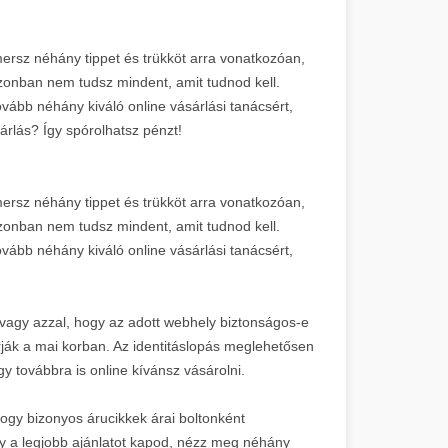
mersz néhány tippet és trükköt arra vonatkozóan,
zonban nem tudsz mindent, amit tudnod kell.
ovább néhány kiváló online vásárlási tanácsért,
rlás? Így spórolhatsz pénzt!
mersz néhány tippet és trükköt arra vonatkozóan,
zonban nem tudsz mindent, amit tudnod kell.
ovább néhány kiváló online vásárlási tanácsért,
 vagy azzal, hogy az adott webhely biztonságos-e
ják a mai korban. Az identitáslopás meglehetősen
 továbbra is online kívánsz vásárolni.
ogy bizonyos árucikkek árai boltonként
y a legjobb ajánlatot kapod, nézz meg néhány