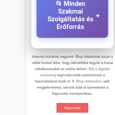
📂 Minden
Szakmai
+
Szolgáltatás és
Erőforrás
⚡ 1. Legjobb Elektromos
+
Roller Szerviz
Internet búvárok vagyunk. Blog oldalunkat azzal a
céllal hoztuk létre, hogy láthatóbbá tegyük a hazai
Professzionális elektromos roller
vállalkozásokat az online térben. Ezt
a digitális
javítási és karbantartási szolgáltatások.
📊 2. Online Marketing
+
marketing
legmodernebb eszközeinek a
Szakértő technikusaink minőségi
Ügynökség
használatával érjük el. A
Blog oldalunkon
való
szervízt nyújtanak minden jelentős
megjelenéshez, kérünk küld el üzenetedet a
márkához és modellhez.
Átfogó online marketing
Kapcsolat menüpontban.
szolgáltatások, beleértve a SEO-t,
🛴 3. Legjobb
+
Szervizközpont Látogatása
közösségi média kezelést és digitális
Elektromos Roller
Kapcsolat
hirdetéseket. Növekedés elérése
roller javítószerviz