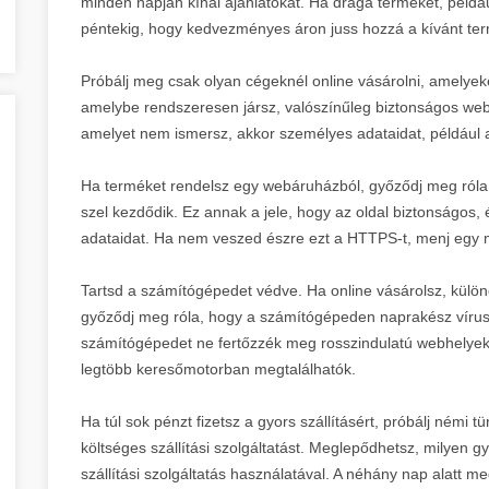
minden napján kínál ajánlatokat. Ha drága terméket, például
péntekig, hogy kedvezményes áron juss hozzá a kívánt te
Próbálj meg csak olyan cégeknél online vásárolni, amelyek
amelybe rendszeresen jársz, valószínűleg biztonságos we
amelyet nem ismersz, akkor személyes adataidat, például a 
Ha terméket rendelsz egy webáruházból, győződj meg róla
szel kezdődik. Ez annak a jele, hogy az oldal biztonságos, 
adataidat. Ha nem veszed észre ezt a HTTPS-t, menj egy 
Tartsd a számítógépedet védve. Ha online vásárolsz, külö
győződj meg róla, hogy a számítógépeden naprakész víru
számítógépedet ne fertőzzék meg rosszindulatú webhelye
legtöbb keresőmotorban megtalálhatók.
Ha túl sok pénzt fizetsz a gyors szállításért, próbálj némi
költséges szállítási szolgáltatást. Meglepődhetsz, milyen
szállítási szolgáltatás használatával. A néhány nap alatt me