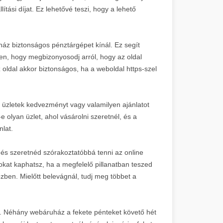
ítási díjat. Ez lehetővé teszi, hogy a lehető
ház biztonságos pénztárgépet kínál. Ez segít
n, hogy megbizonyosodj arról, hogy az oldal
oldal akkor biztonságos, ha a weboldal https-szel
az üzletek kedvezményt vagy valamilyen ajánlatot
e olyan üzlet, ahol vásárolni szeretnél, és a
nlat.
 és szeretnéd szórakoztatóbbá tenni az online
okat kaphatsz, ha a megfelelő pillanatban teszed
özben. Mielőtt belevágnál, tudj meg többet a
n. Néhány webáruház a fekete pénteket követő hét