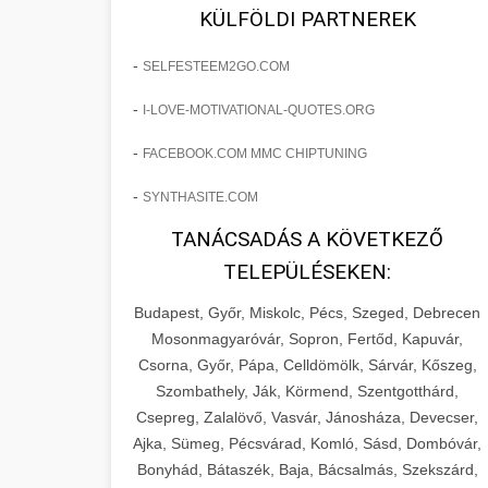
fejlesztések révén a kozmetikai
os Növekedést
KÜLFÖLDI PARTNEREK
sebészeti praxisban.
Lépésről lépésre marketing tervrajz,
-
SELFESTEEM2GO.COM
amely 150%-os növekedést
brikettgyartas.com
📋 17. Egy Klinika 150%-
-
I-LOVE-MOTIVATIONAL-QUOTES.ORG
eredményezett. Ismerje meg a
+
os Növekedésének
páciensszám növekedés
taktikákat, csatornákat és stratégiákat,
Története
-
FACEBOOK.COM MMC CHIPTUNING
amelyek valós eredményeket hoznak.
Teljes dokumentáció egy klinika
-
SYNTHASITE.COM
átalakulási útjáról, bemutatva az utat a
szonyegtisztito.net
🎪 18. Szemhéjplasztika
TANÁCSADÁS A KÖVETKEZŐ
küzdő praxistól a virágzó vállalkozásig
+
Iránti Érdeklődés 150%-
marketing stratégiai tervrajz
TELEPÜLÉSEKEN:
150%-os növekedéssel.
os Fokozása
Budapest, Győr, Miskolc, Pécs, Szeged, Debrecen
Technikák és módszerek a páciensek
szonyegtakaritas.org
Mosonmagyaróvár, Sopron, Fertőd, Kapuvár,
érdeklődésének és elkötelezettségének
Csorna, Győr, Pápa, Celldömölk, Sárvár, Kőszeg,
klinika átalakulási történet
🎮 19. AI Google Ads és
+
drámai növeléséhez. Egy 150%-os
Szombathely, Ják, Körmend, Szentgotthárd,
Meta Kampány Kezelés
Csepreg, Zalalövő, Vasvár, Jánosháza, Devecser,
fellendülési esettanulmány gyakorlati
Ajka, Sümeg, Pécsvárad, Komló, Sásd, Dombóvár,
betekintésekkel.
Fejlett AI-alapú Google Ads és Meta
Bonyhád, Bátaszék, Baja, Bácsalmás, Szekszárd,
hirdetési kampánykezelés.