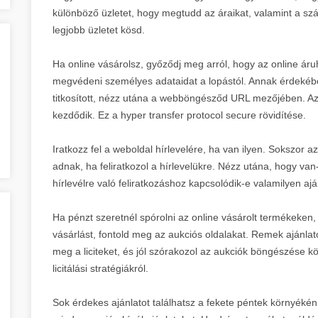
különböző üzletet, hogy megtudd az áraikat, valamint a száll
legjobb üzletet kösd.
Ha online vásárolsz, győződj meg arról, hogy az online áru
megvédeni személyes adataidat a lopástól. Annak érdekébe
titkosított, nézz utána a webböngésződ URL mezőjében. Az 
kezdődik. Ez a hyper transfer protocol secure rövidítése.
Iratkozz fel a weboldal hírlevelére, ha van ilyen. Sokszor 
adnak, ha feliratkozol a hírlevelükre. Nézz utána, hogy van-
hírlevélre való feliratkozáshoz kapcsolódik-e valamilyen ajá
Ha pénzt szeretnél spórolni az online vásárolt termékeken,
vásárlást, fontold meg az aukciós oldalakat. Remek ajánlat
meg a liciteket, és jól szórakozol az aukciók böngészése k
licitálási stratégiákról.
Sok érdekes ajánlatot találhatsz a fekete péntek környéké