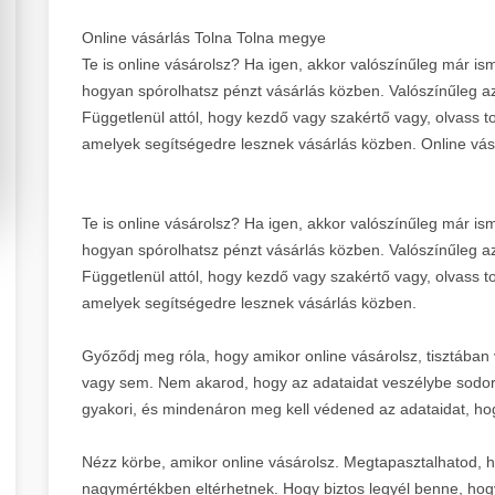
Online vásárlás Tolna Tolna megye
Te is online vásárolsz? Ha igen, akkor valószínűleg már is
hogyan spórolhatsz pénzt vásárlás közben. Valószínűleg a
Függetlenül attól, hogy kezdő vagy szakértő vagy, olvass t
amelyek segítségedre lesznek vásárlás közben. Online vásá
Te is online vásárolsz? Ha igen, akkor valószínűleg már is
hogyan spórolhatsz pénzt vásárlás közben. Valószínűleg a
Függetlenül attól, hogy kezdő vagy szakértő vagy, olvass t
amelyek segítségedre lesznek vásárlás közben.
Győződj meg róla, hogy amikor online vásárolsz, tisztában
vagy sem. Nem akarod, hogy az adataidat veszélybe sodor
gyakori, és mindenáron meg kell védened az adataidat, hogy
Nézz körbe, amikor online vásárolsz. Megtapasztalhatod, h
nagymértékben eltérhetnek. Hogy biztos legyél benne, hog