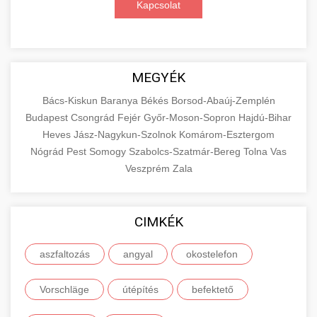
Kapcsolat
digitális hirdetéseket. Növekedés elérése
roller javítószerviz
adatvezérelt stratégiákkal.
Találja meg a piacon elérhető legjobb
elektromos rollereket. Hasonlítsa össze a
+
🔗 4. Prémium Linképítés
aimarketingugynokseg.hu
legjobb modelleket, funkciókat és árakat
MEGYÉK
megalapozott vásárlási döntéshez.
Magas minőségű backlink beszerzési
digitális ügynökségi szolgáltatások
Bács-Kiskun
Baranya
Békés
Borsod-Abaúj-Zemplén
szolgáltatások webhelye autoritásának és
📦 5. Termékek és
Budapest
Csongrád
Fejér
Győr-Moson-Sopron
Hajdú-Bihar
+
Legjobb Modellek Megtekintése
keresőmotoros rangsorolásának növeléséhez.
Szolgáltatások
Heves
Jász-Nagykun-Szolnok
Komárom-Esztergom
Csak fehér kalapú technikák.
e-roller értékelések
Nógrád
Pest
Somogy
Szabolcs-Szatmár-Bereg
Tolna
Vas
Oktatási forrás, amely magyarázza az áruk és
Veszprém
Zala
aimarketingugynokseg.hu
szolgáltatások alapvető fogalmait a
+
💶 6. EU-s Pénzek
közgazdaságtanban és az üzleti életben.
minőségi backlink szolgáltatás
Ismerje meg a terméktípusokat és szolgáltatási
CIMKÉK
Információk az EU finanszírozási
kategóriákat.
lehetőségeiről, pályázatokról és pénzügyi
+
🚀 7. SEO Ügynökség
aszfaltozás
angyal
okostelefon
támogatási programokról. Maradjon tájékozott
en.wikipedia.org
gazdasági koncepciók
a vállalkozások és projektek számára elérhető
Szakértő keresőmotor-optimalizálási
Vorschläge
útépítés
befektető
forrásokról.
szolgáltatások webhelye láthatóságának és
+
💎 8. Mellplasztika
organikus forgalmának javításához. Technikai