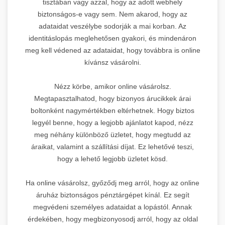
tisztában vagy azzal, hogy az adott webhely
biztonságos-e vagy sem. Nem akarod, hogy az
adataidat veszélybe sodorják a mai korban. Az
identitáslopás meglehetősen gyakori, és mindenáron
meg kell védened az adataidat, hogy továbbra is online
kívánsz vásárolni.
Nézz körbe, amikor online vásárolsz.
Megtapasztalhatod, hogy bizonyos árucikkek árai
boltonként nagymértékben eltérhetnek. Hogy biztos
legyél benne, hogy a legjobb ajánlatot kapod, nézz
meg néhány különböző üzletet, hogy megtudd az
áraikat, valamint a szállítási díjat. Ez lehetővé teszi,
hogy a lehető legjobb üzletet kösd.
Ha online vásárolsz, győződj meg arról, hogy az online
áruház biztonságos pénztárgépet kínál. Ez segít
megvédeni személyes adataidat a lopástól. Annak
érdekében, hogy megbizonyosodj arról, hogy az oldal