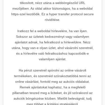
titkosított, nézz utána a webböngésződ URL
mezőjében. Az oldal akkor biztonságos, ha a weboldal
https-szel kezdődik. Ez a hyper transfer protocol secure
rövidítése.
Iratkozz fel a weboldal hírlevelére, ha van ilyen.
Sokszor az üzletek kedvezményt vagy valamilyen
ajánlatot adnak, ha feliratkozol a hírlevelükre. Nézz
utána, hogy van-e olyan üzlet, ahol vásárolni szeretnél,
és a hírlevélre való feliratkozáshoz kapcsolódik-e
valamilyen ajánlat.
Ha pénzt szeretnél spórolni az online vásárolt
termékeken, és szeretnéd szórakoztatóbbá tenni az
online vásárlást, fontold meg az aukciós oldalakat.
Remek ajánlatokat kaphatsz, ha a megfelelő
pillanatban teszed meg a liciteket, és jól szórakozol az
aukciók böngészése közben. Mielőtt belevágnál, tudj
meg többet a licitálási stratégiákról.