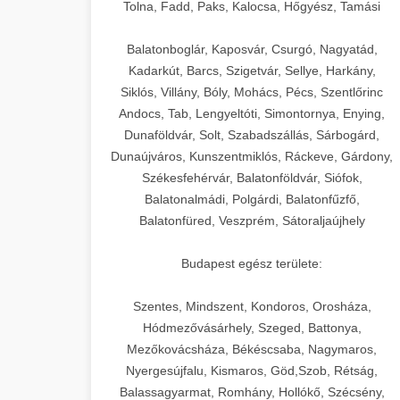
+
🍞 20. Ipari Dagasztógép
Tolna, Fadd, Paks, Kalocsa, Hőgyész, Tamási
weboldal-keszites.co
Optimalizálja hirdetési költségvetését
gépi tanulással és automatizálással.
Professzionális ipari dagasztógépek és
elkötelezettség erősítési módszerek
Balatonboglár, Kaposvár, Csurgó, Nagyatád,
tésztakeverő gépek pékségek és
+
Kadarkút, Barcs, Szigetvár, Sellye, Harkány,
🔪 21. Ipari Szeletelőgép
aikampany.hu
kereskedelmi konyhák számára.
Siklós, Villány, Bóly, Mohács, Pécs, Szentlőrinc
Masszív konstrukció megbízható
Andocs, Tab, Lengyeltóti, Simontornya, Enying,
Ipari hús- és sajtszeletelő gépek
AI hirdetési automatizálás
teljesítményhez.
Dunaföldvár, Solt, Szabadszállás, Sárbogárd,
professzionális élelmiszer-
+
📦 22. Vákuumozó Gép
Dunaújváros, Kunszentmiklós, Ráckeve, Gárdony,
előkészítéshez. Precíziós vágás
Székesfehérvár, Balatonföldvár, Siófok,
chef-iparikonyhagepek.hu
állítható vastagság beállítással.
Kereskedelmi vákuumcsomagoló
Balatonalmádi, Polgárdi, Balatonfűzfő,
berendezések élelmiszerek
kereskedelmi tésztakeverő
🎁 23. Vákuumfóliázó
Balatonfüred, Veszprém, Sátoraljaújhely
+
chef-iparikonyhagepek.hu
tartósításához. Hosszabbítsa a
Gép
szavatossági időt és tartsa meg a
professzionális élelmiszer szeletelő
Budapest egész területe:
termék frissességét.
Ipari vákuumfóliázó gépek
professzionális élelmiszer-csomagolási
Szentes, Mindszent, Kondoros, Orosháza,
🔥 24. Ipari Sütő és
+
chef-iparikonyhagepek.hu
műveletekhez. Hatékony lezárási és
Hódmezővásárhely, Szeged, Battonya,
Gőzpároló
Mezőkovácsháza, Békéscsaba, Nagymaros,
tartósítási megoldások.
vákuum lezáró berendezés
Nyergesújfalu, Kismaros, Göd,Szob, Rétság,
Kereskedelmi légkeveréses sütők és
Balassagyarmat, Romhány, Hollókő, Szécsény,
chef-iparikonyhagepek.hu
gőzpárolók professzionális konyhák