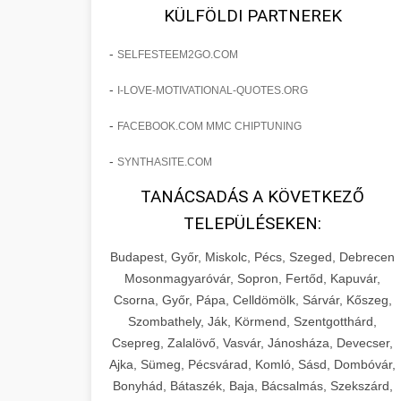
fejlesztések révén a kozmetikai
os Növekedést
KÜLFÖLDI PARTNEREK
sebészeti praxisban.
Lépésről lépésre marketing tervrajz,
-
SELFESTEEM2GO.COM
amely 150%-os növekedést
brikettgyartas.com
📋 17. Egy Klinika 150%-
-
I-LOVE-MOTIVATIONAL-QUOTES.ORG
eredményezett. Ismerje meg a
+
os Növekedésének
páciensszám növekedés
taktikákat, csatornákat és stratégiákat,
Története
-
FACEBOOK.COM MMC CHIPTUNING
amelyek valós eredményeket hoznak.
Teljes dokumentáció egy klinika
-
SYNTHASITE.COM
átalakulási útjáról, bemutatva az utat a
szonyegtisztito.net
🎪 18. Szemhéjplasztika
TANÁCSADÁS A KÖVETKEZŐ
küzdő praxistól a virágzó vállalkozásig
+
Iránti Érdeklődés 150%-
marketing stratégiai tervrajz
TELEPÜLÉSEKEN:
150%-os növekedéssel.
os Fokozása
Budapest, Győr, Miskolc, Pécs, Szeged, Debrecen
Technikák és módszerek a páciensek
szonyegtakaritas.org
Mosonmagyaróvár, Sopron, Fertőd, Kapuvár,
érdeklődésének és elkötelezettségének
Csorna, Győr, Pápa, Celldömölk, Sárvár, Kőszeg,
klinika átalakulási történet
🎮 19. AI Google Ads és
+
drámai növeléséhez. Egy 150%-os
Szombathely, Ják, Körmend, Szentgotthárd,
Meta Kampány Kezelés
Csepreg, Zalalövő, Vasvár, Jánosháza, Devecser,
fellendülési esettanulmány gyakorlati
Ajka, Sümeg, Pécsvárad, Komló, Sásd, Dombóvár,
betekintésekkel.
Fejlett AI-alapú Google Ads és Meta
Bonyhád, Bátaszék, Baja, Bácsalmás, Szekszárd,
hirdetési kampánykezelés.