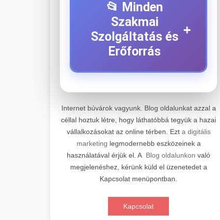
📂 Minden
Szakmai
+
Szolgáltatás és
Erőforrás
⚡ 1. Legjobb Elektromos
+
Roller Szerviz
Internet búvárok vagyunk. Blog oldalunkat azzal a
céllal hoztuk létre, hogy láthatóbbá tegyük a hazai
Professzionális elektromos roller
vállalkozásokat az online térben. Ezt
a digitális
javítási és karbantartási szolgáltatások.
📊 2. Online Marketing
+
marketing
legmodernebb eszközeinek a
Szakértő technikusaink minőségi
Ügynökség
használatával érjük el. A
Blog oldalunkon
való
szervízt nyújtanak minden jelentős
megjelenéshez, kérünk küld el üzenetedet a
márkához és modellhez.
Átfogó online marketing
Kapcsolat menüpontban.
szolgáltatások, beleértve a SEO-t,
🛴 3. Legjobb
+
Szervizközpont Látogatása
közösségi média kezelést és digitális
Elektromos Roller
Kapcsolat
hirdetéseket. Növekedés elérése
roller javítószerviz