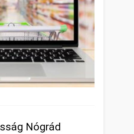
csság Nógrád