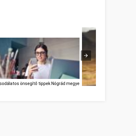
sodálatos önsegítő tippek Nógrád megye
Développement personnel a