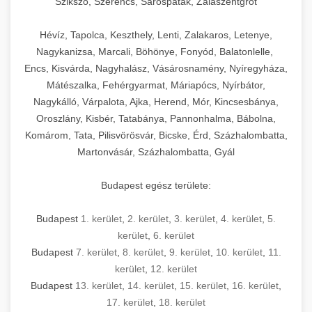
Szikszó, Szerencs, Sárospatak, Zalaszentgrót
Hévíz, Tapolca, Keszthely, Lenti, Zalakaros, Letenye,
Nagykanizsa, Marcali, Böhönye, Fonyód, Balatonlelle,
Encs, Kisvárda, Nagyhalász, Vásárosnamény, Nyíregyháza,
Mátészalka, Fehérgyarmat, Máriapócs, Nyírbátor,
Nagykálló, Várpalota, Ajka, Herend, Mór, Kincsesbánya,
Oroszlány, Kisbér, Tatabánya, Pannonhalma, Bábolna,
Komárom, Tata, Pilisvörösvár, Bicske, Érd, Százhalombatta,
Martonvásár, Százhalombatta, Gyál
Budapest egész területe:
Budapest
1. kerület
,
2. kerület
,
3. kerület
,
4. kerület
,
5.
kerület
,
6. kerület
Budapest
7. kerület
,
8. kerület
,
9. kerület
,
10. kerület
,
11.
kerület
,
12. kerület
Budapest
13. kerület
,
14. kerület
,
15. kerület
,
16. kerület
,
17. kerület
,
18. kerület