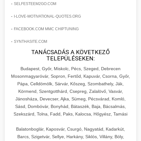
amelyek valós eredményeket hoznak.
-
SELFESTEEM2GO.COM
Teljes dokumentáció egy klinika átalakulási
-
I-LOVE-MOTIVATIONAL-QUOTES.ORG
szonyegtisztito.net
útjáról, bemutatva az utat a küzdő praxistól a
🎪 18. Szemhéjplasztika Iránti
+
virágzó vállalkozásig 150%-os növekedéssel.
marketing stratégiai tervrajz
Érdeklődés 150%-os Fokozása
-
FACEBOOK.COM MMC CHIPTUNING
-
szonyegtakaritas.org
SYNTHASITE.COM
Technikák és módszerek a páciensek
érdeklődésének és elkötelezettségének drámai
TANÁCSADÁS A KÖVETKEZŐ
klinika átalakulási történet
🎮 19. AI Google Ads és Meta
+
TELEPÜLÉSEKEN:
növeléséhez. Egy 150%-os fellendülési
Kampány Kezelés
esettanulmány gyakorlati betekintésekkel.
Budapest, Győr, Miskolc, Pécs, Szeged, Debrecen
Fejlett AI-alapú Google Ads és Meta hirdetési
Mosonmagyaróvár, Sopron, Fertőd, Kapuvár, Csorna, Győr,
weboldal-keszites.co
Pápa, Celldömölk, Sárvár, Kőszeg, Szombathely, Ják,
kampánykezelés. Optimalizálja hirdetési
+
🍞 20. Ipari Dagasztógép
Körmend, Szentgotthárd, Csepreg, Zalalövő, Vasvár,
költségvetését gépi tanulással és
elkötelezettség erősítési módszerek
Jánosháza, Devecser, Ajka, Sümeg, Pécsvárad, Komló,
automatizálással.
Professzionális ipari dagasztógépek és
Sásd, Dombóvár, Bonyhád, Bátaszék, Baja, Bácsalmás,
tésztakeverő gépek pékségek és kereskedelmi
+
🔪 21. Ipari Szeletelőgép
Szekszárd, Tolna, Fadd, Paks, Kalocsa, Hőgyész, Tamási
aikampany.hu
AI hirdetési automatizálás
konyhák számára. Masszív konstrukció
megbízható teljesítményhez.
Ipari hús- és sajtszeletelő gépek professzionális
Balatonboglár, Kaposvár, Csurgó, Nagyatád, Kadarkút,
élelmiszer-előkészítéshez. Precíziós vágás
Barcs, Szigetvár, Sellye, Harkány, Siklós, Villány, Bóly,
+
📦 22. Vákuumozó Gép