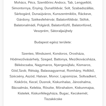
chef-iparikonyhagepek.hu
állítható vastagság beállítással.
Mohács, Pécs, Szentlőrinc Andocs, Tab, Lengyeltóti,
Simontornya, Enying, Dunaföldvár, Solt, Szabadszállás,
Kereskedelmi vákuumcsomagoló berendezések
kereskedelmi tésztakeverő
Sárbogárd, Dunaújváros, Kunszentmiklós, Ráckeve,
chef-iparikonyhagepek.hu
élelmiszerek tartósításához. Hosszabbítsa a
+
🎁 23. Vákuumfóliázó Gép
Gárdony, Székesfehérvár, Balatonföldvár, Siófok,
szavatossági időt és tartsa meg a termék
professzionális élelmiszer szeletelő
Balatonalmádi, Polgárdi, Balatonfűzfő, Balatonfüred,
frissességét.
Ipari vákuumfóliázó gépek professzionális
Veszprém, Sátoraljaújhely
élelmiszer-csomagolási műveletekhez.
+
🔥 24. Ipari Sütő és Gőzpároló
chef-iparikonyhagepek.hu
Hatékony lezárási és tartósítási megoldások.
Budapest egész területe:
Kereskedelmi légkeveréses sütők és gőzpárolók
vákuum lezáró berendezés
chef-iparikonyhagepek.hu
Szentes, Mindszent, Kondoros, Orosháza,
professzionális konyhák számára. Nagy
+
❄️ 25. Ipari Hűtőszekrény
Hódmezővásárhely, Szeged, Battonya, Mezőkovácsháza,
kapacitású sütő- és főzőberendezés precíz
kereskedelmi csomagoló gép
Békéscsaba, Nagymaros, Nyergesújfalu, Kismaros,
hőmérséklet-szabályozással.
Professzionális hűtőegységek és hűtőkamrák
Göd,Szob, Rétság, Balassagyarmat, Romhány, Hollókő,
kereskedelmi konyhák számára.
+
💧 26. Ipari Mosogatógép
Szécsény, Aszód, Hatvan, Monor, Lajosmizse, Soltvadkert,
chef-iparikonyhagepek.hu
Energiahatékony hűtési megoldások nagy
Kiskőrös, Kecel, Dusnok, Kiskunhalas, Jánoshalma,
kapacitással.
Kereskedelmi mosogatóberendezések nagy
kereskedelmi sütősütő
Bácsalmás, Kelebia, Röszke, Mórahalom, Kiskunmajsa,
forgalmú éttermi műveletekhez. Gyors tisztítási
Kistelek, Kiskunfélegyháza, Bugac, Kecskemét,
+
🧀 27. Ipari Sajtreszelő Gép
chef-iparikonyhagepek.hu
ciklusok fertőtlenítési képességekkel.
Tiszakécske