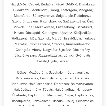
Ipari sajtreszelők és aprítógépek kereskedelmi
kereskedelmi hűtőegység
Nagykörös, Cegléd, Budaörs, Pécel, Gödöllő, Dunakeszi,
chef-iparikonyhagepek.hu
élelmiszer-előkészítéshez. Különböző reszelési
🍳 28. Nagykonyhai
Budakeszi, Szentendre, Dorog, Esztergom, Visegrád,
+
méretek különböző alkalmazásokhoz.
kereskedelmi mosogatógép
Berendezések
Mátrafüred, Bátonyterenye, Salgótarján,Rudabánya,
Szendrő, Edelény, Kazincbarcika, Sajószentpéter, Ózd,
chef-iparikonyhagepek.hu
Teljes körű nagykonyhai berendezések és
Miskolc, Eger, Mezőkövesd, Füzesabony, Tiszafüred,
professzionális vendéglátóipari kellékek.
Heves, Jászapáti, Kunhegyes, Újszász, Kisújszállás,
kereskedelmi sajtreszelő
Minden, ami szükséges éttermi és catering
Törökszentmiklós, Szolnok, Martfű, Tiszaföldvár, Túrkeve,
műveletekhez.
Mezőtúr, Gyomaendrőd, Szarvas, Kunszentmárton,
Csongrád, Abony, Nagykáta, Újszász, Jászberény,
chef-iparikonyhagepek.hu
Jászfényszaru, Jászárokszállás, Lőrinci, Gyöngyös,
Pásztó,Gyula, Sarkad
kereskedelmi konyhai megoldások
Békés, Mezőberény, Szeghalom, Berettyóújfalu,
Biharkeresztes, Püspökladány, Karcag, Derecske,
Nádudvar, Hajdúszoboszló, Debrecen, Balmazújváros,
Hajdúböszörmény, Téglás, Hajdúhadház, Nyíradony,
Újfehértó, Hajdúdorog, Mezőcsát, Polgár, Hajdúnánás,
Tiszaújváros, Tiszavasvári, Tiszalök, Tokaj, Felsőzsolca,