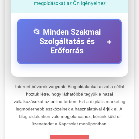
megoldásokat az Ön igényeihez
📂 Minden Szakmai
+
Szolgáltatás és
Erőforrás
⚡ 1. Legjobb Elektromos Roller
+
Szerviz
Internet búvárok vagyunk. Blog oldalunkat azzal a céllal
Professzionális elektromos roller javítási és
hoztuk létre, hogy láthatóbbá tegyük a hazai
vállalkozásokat az online térben. Ezt
a digitális marketing
karbantartási szolgáltatások. Szakértő
📊 2. Online Marketing
+
legmodernebb eszközeinek a használatával érjük el. A
technikusaink minőségi szervízt nyújtanak
Ügynökség
Blog oldalunkon
való megjelenéshez, kérünk küld el
minden jelentős márkához és modellhez.
üzenetedet a Kapcsolat menüpontban.
Átfogó online marketing szolgáltatások,
Szervizközpont Látogatása
beleértve a SEO-t, közösségi média kezelést és
+
🛴 3. Legjobb Elektromos Roller