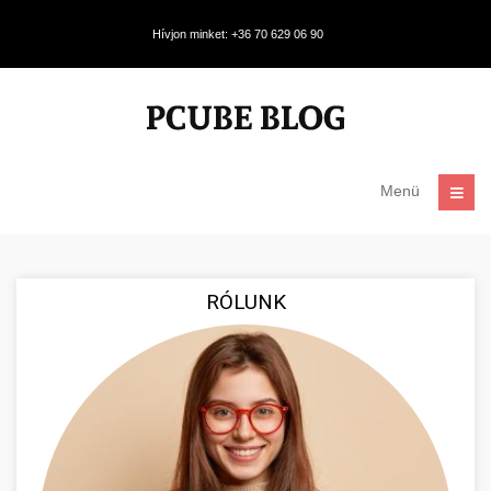
Hívjon minket: +36 70 629 06 90
Menü
RÓLUNK