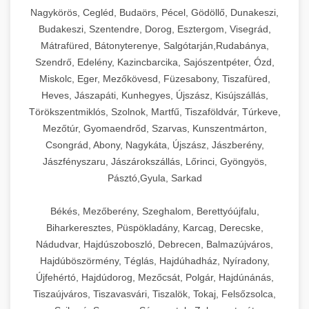
Ipari sajtreszelők és aprítógépek kereskedelmi
kereskedelmi hűtőegység
Nagykörös, Cegléd, Budaörs, Pécel, Gödöllő, Dunakeszi,
chef-iparikonyhagepek.hu
élelmiszer-előkészítéshez. Különböző reszelési
🍳 28. Nagykonyhai
Budakeszi, Szentendre, Dorog, Esztergom, Visegrád,
+
méretek különböző alkalmazásokhoz.
kereskedelmi mosogatógép
Berendezések
Mátrafüred, Bátonyterenye, Salgótarján,Rudabánya,
Szendrő, Edelény, Kazincbarcika, Sajószentpéter, Ózd,
chef-iparikonyhagepek.hu
Teljes körű nagykonyhai berendezések és
Miskolc, Eger, Mezőkövesd, Füzesabony, Tiszafüred,
professzionális vendéglátóipari kellékek.
Heves, Jászapáti, Kunhegyes, Újszász, Kisújszállás,
kereskedelmi sajtreszelő
Minden, ami szükséges éttermi és catering
Törökszentmiklós, Szolnok, Martfű, Tiszaföldvár, Túrkeve,
műveletekhez.
Mezőtúr, Gyomaendrőd, Szarvas, Kunszentmárton,
Csongrád, Abony, Nagykáta, Újszász, Jászberény,
chef-iparikonyhagepek.hu
Jászfényszaru, Jászárokszállás, Lőrinci, Gyöngyös,
Pásztó,Gyula, Sarkad
kereskedelmi konyhai megoldások
Békés, Mezőberény, Szeghalom, Berettyóújfalu,
Biharkeresztes, Püspökladány, Karcag, Derecske,
Nádudvar, Hajdúszoboszló, Debrecen, Balmazújváros,
Hajdúböszörmény, Téglás, Hajdúhadház, Nyíradony,
Újfehértó, Hajdúdorog, Mezőcsát, Polgár, Hajdúnánás,
Tiszaújváros, Tiszavasvári, Tiszalök, Tokaj, Felsőzsolca,