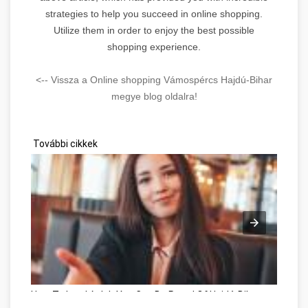
strategies to help you succeed in online shopping.
Utilize them in order to enjoy the best possible
shopping experience.
<-- Vissza a Online shopping Vámospércs Hajdú-Bihar
megye blog oldalra!
További cikkek
How To Land A Job You Can Be Proud Of Hajdú-Bihar megye
Ve