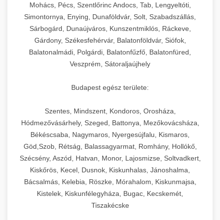
chef-iparikonyhagepek.hu
állítható vastagság beállítással.
Mohács, Pécs, Szentlőrinc Andocs, Tab, Lengyeltóti,
Simontornya, Enying, Dunaföldvár, Solt, Szabadszállás,
Kereskedelmi vákuumcsomagoló berendezések
kereskedelmi tésztakeverő
Sárbogárd, Dunaújváros, Kunszentmiklós, Ráckeve,
chef-iparikonyhagepek.hu
élelmiszerek tartósításához. Hosszabbítsa a
+
🎁 23. Vákuumfóliázó Gép
Gárdony, Székesfehérvár, Balatonföldvár, Siófok,
szavatossági időt és tartsa meg a termék
professzionális élelmiszer szeletelő
Balatonalmádi, Polgárdi, Balatonfűzfő, Balatonfüred,
frissességét.
Ipari vákuumfóliázó gépek professzionális
Veszprém, Sátoraljaújhely
élelmiszer-csomagolási műveletekhez.
+
🔥 24. Ipari Sütő és Gőzpároló
chef-iparikonyhagepek.hu
Hatékony lezárási és tartósítási megoldások.
Budapest egész területe:
Kereskedelmi légkeveréses sütők és gőzpárolók
vákuum lezáró berendezés
chef-iparikonyhagepek.hu
Szentes, Mindszent, Kondoros, Orosháza,
professzionális konyhák számára. Nagy
+
❄️ 25. Ipari Hűtőszekrény
Hódmezővásárhely, Szeged, Battonya, Mezőkovácsháza,
kapacitású sütő- és főzőberendezés precíz
kereskedelmi csomagoló gép
Békéscsaba, Nagymaros, Nyergesújfalu, Kismaros,
hőmérséklet-szabályozással.
Professzionális hűtőegységek és hűtőkamrák
Göd,Szob, Rétság, Balassagyarmat, Romhány, Hollókő,
kereskedelmi konyhák számára.
+
💧 26. Ipari Mosogatógép
Szécsény, Aszód, Hatvan, Monor, Lajosmizse, Soltvadkert,
chef-iparikonyhagepek.hu
Energiahatékony hűtési megoldások nagy
Kiskőrös, Kecel, Dusnok, Kiskunhalas, Jánoshalma,
kapacitással.
Kereskedelmi mosogatóberendezések nagy
kereskedelmi sütősütő
Bácsalmás, Kelebia, Röszke, Mórahalom, Kiskunmajsa,
forgalmú éttermi műveletekhez. Gyors tisztítási
Kistelek, Kiskunfélegyháza, Bugac, Kecskemét,
+
🧀 27. Ipari Sajtreszelő Gép
chef-iparikonyhagepek.hu
ciklusok fertőtlenítési képességekkel.
Tiszakécske