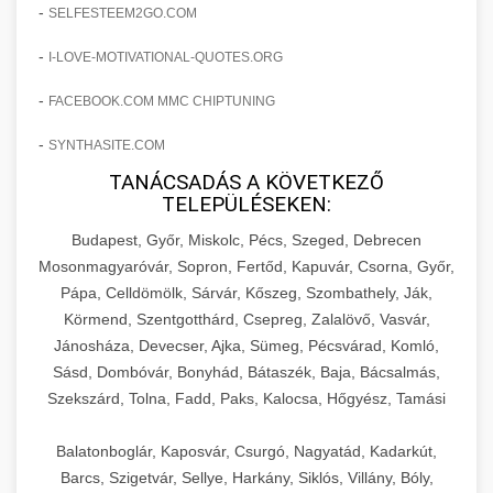
amelyek valós eredményeket hoznak.
-
SELFESTEEM2GO.COM
Teljes dokumentáció egy klinika átalakulási
-
I-LOVE-MOTIVATIONAL-QUOTES.ORG
szonyegtisztito.net
útjáról, bemutatva az utat a küzdő praxistól a
🎪 18. Szemhéjplasztika Iránti
+
virágzó vállalkozásig 150%-os növekedéssel.
marketing stratégiai tervrajz
Érdeklődés 150%-os Fokozása
-
FACEBOOK.COM MMC CHIPTUNING
-
szonyegtakaritas.org
SYNTHASITE.COM
Technikák és módszerek a páciensek
érdeklődésének és elkötelezettségének drámai
TANÁCSADÁS A KÖVETKEZŐ
klinika átalakulási történet
🎮 19. AI Google Ads és Meta
+
TELEPÜLÉSEKEN:
növeléséhez. Egy 150%-os fellendülési
Kampány Kezelés
esettanulmány gyakorlati betekintésekkel.
Budapest, Győr, Miskolc, Pécs, Szeged, Debrecen
Fejlett AI-alapú Google Ads és Meta hirdetési
Mosonmagyaróvár, Sopron, Fertőd, Kapuvár, Csorna, Győr,
weboldal-keszites.co
Pápa, Celldömölk, Sárvár, Kőszeg, Szombathely, Ják,
kampánykezelés. Optimalizálja hirdetési
+
🍞 20. Ipari Dagasztógép
Körmend, Szentgotthárd, Csepreg, Zalalövő, Vasvár,
költségvetését gépi tanulással és
elkötelezettség erősítési módszerek
Jánosháza, Devecser, Ajka, Sümeg, Pécsvárad, Komló,
automatizálással.
Professzionális ipari dagasztógépek és
Sásd, Dombóvár, Bonyhád, Bátaszék, Baja, Bácsalmás,
tésztakeverő gépek pékségek és kereskedelmi
+
🔪 21. Ipari Szeletelőgép
Szekszárd, Tolna, Fadd, Paks, Kalocsa, Hőgyész, Tamási
aikampany.hu
AI hirdetési automatizálás
konyhák számára. Masszív konstrukció
megbízható teljesítményhez.
Ipari hús- és sajtszeletelő gépek professzionális
Balatonboglár, Kaposvár, Csurgó, Nagyatád, Kadarkút,
élelmiszer-előkészítéshez. Precíziós vágás
Barcs, Szigetvár, Sellye, Harkány, Siklós, Villány, Bóly,
+
📦 22. Vákuumozó Gép