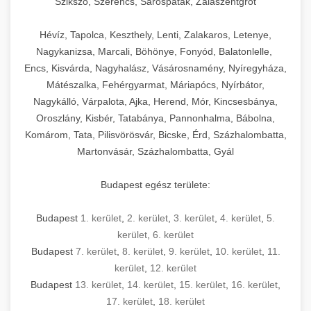
Szikszó, Szerencs, Sárospatak, Zalaszentgrót
Hévíz, Tapolca, Keszthely, Lenti, Zalakaros, Letenye,
Nagykanizsa, Marcali, Böhönye, Fonyód, Balatonlelle,
Encs, Kisvárda, Nagyhalász, Vásárosnamény, Nyíregyháza,
Mátészalka, Fehérgyarmat, Máriapócs, Nyírbátor,
Nagykálló, Várpalota, Ajka, Herend, Mór, Kincsesbánya,
Oroszlány, Kisbér, Tatabánya, Pannonhalma, Bábolna,
Komárom, Tata, Pilisvörösvár, Bicske, Érd, Százhalombatta,
Martonvásár, Százhalombatta, Gyál
Budapest egész területe:
Budapest
1. kerület
,
2. kerület
,
3. kerület
,
4. kerület
,
5.
kerület
,
6. kerület
Budapest
7. kerület
,
8. kerület
,
9. kerület
,
10. kerület
,
11.
kerület
,
12. kerület
Budapest
13. kerület
,
14. kerület
,
15. kerület
,
16. kerület
,
17. kerület
,
18. kerület