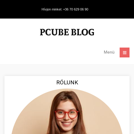
Hívjon minket: +36 70 629 06 90
Menü
RÓLUNK