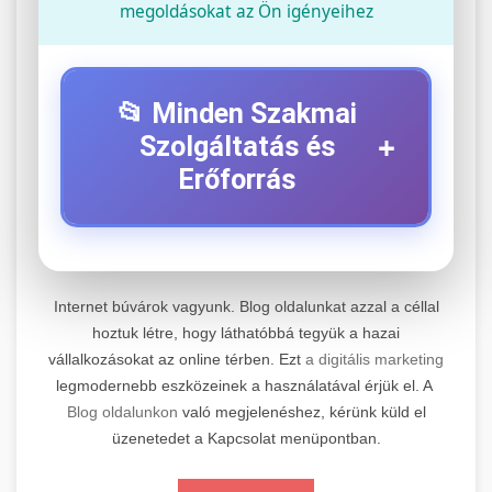
megoldásokat az Ön igényeihez
📂 Minden Szakmai
+
Szolgáltatás és
Erőforrás
⚡ 1. Legjobb Elektromos Roller
+
Szerviz
Internet búvárok vagyunk. Blog oldalunkat azzal a céllal
Professzionális elektromos roller javítási és
hoztuk létre, hogy láthatóbbá tegyük a hazai
vállalkozásokat az online térben. Ezt
a digitális marketing
karbantartási szolgáltatások. Szakértő
📊 2. Online Marketing
+
legmodernebb eszközeinek a használatával érjük el. A
technikusaink minőségi szervízt nyújtanak
Ügynökség
Blog oldalunkon
való megjelenéshez, kérünk küld el
minden jelentős márkához és modellhez.
üzenetedet a Kapcsolat menüpontban.
Átfogó online marketing szolgáltatások,
Szervizközpont Látogatása
beleértve a SEO-t, közösségi média kezelést és
+
🛴 3. Legjobb Elektromos Roller