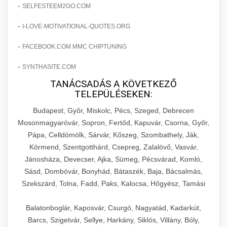
amelyek valós eredményeket hoznak.
-
SELFESTEEM2GO.COM
Teljes dokumentáció egy klinika átalakulási
-
I-LOVE-MOTIVATIONAL-QUOTES.ORG
szonyegtisztito.net
útjáról, bemutatva az utat a küzdő praxistól a
🎪 18. Szemhéjplasztika Iránti
+
virágzó vállalkozásig 150%-os növekedéssel.
marketing stratégiai tervrajz
Érdeklődés 150%-os Fokozása
-
FACEBOOK.COM MMC CHIPTUNING
-
szonyegtakaritas.org
SYNTHASITE.COM
Technikák és módszerek a páciensek
érdeklődésének és elkötelezettségének drámai
TANÁCSADÁS A KÖVETKEZŐ
klinika átalakulási történet
🎮 19. AI Google Ads és Meta
+
TELEPÜLÉSEKEN:
növeléséhez. Egy 150%-os fellendülési
Kampány Kezelés
esettanulmány gyakorlati betekintésekkel.
Budapest, Győr, Miskolc, Pécs, Szeged, Debrecen
Fejlett AI-alapú Google Ads és Meta hirdetési
Mosonmagyaróvár, Sopron, Fertőd, Kapuvár, Csorna, Győr,
weboldal-keszites.co
Pápa, Celldömölk, Sárvár, Kőszeg, Szombathely, Ják,
kampánykezelés. Optimalizálja hirdetési
+
🍞 20. Ipari Dagasztógép
Körmend, Szentgotthárd, Csepreg, Zalalövő, Vasvár,
költségvetését gépi tanulással és
elkötelezettség erősítési módszerek
Jánosháza, Devecser, Ajka, Sümeg, Pécsvárad, Komló,
automatizálással.
Professzionális ipari dagasztógépek és
Sásd, Dombóvár, Bonyhád, Bátaszék, Baja, Bácsalmás,
tésztakeverő gépek pékségek és kereskedelmi
+
🔪 21. Ipari Szeletelőgép
Szekszárd, Tolna, Fadd, Paks, Kalocsa, Hőgyész, Tamási
aikampany.hu
AI hirdetési automatizálás
konyhák számára. Masszív konstrukció
megbízható teljesítményhez.
Ipari hús- és sajtszeletelő gépek professzionális
Balatonboglár, Kaposvár, Csurgó, Nagyatád, Kadarkút,
élelmiszer-előkészítéshez. Precíziós vágás
Barcs, Szigetvár, Sellye, Harkány, Siklós, Villány, Bóly,
+
📦 22. Vákuumozó Gép