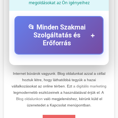
megoldásokat az Ön igényeihez
📂 Minden Szakmai
+
Szolgáltatás és
Erőforrás
⚡ 1. Legjobb Elektromos Roller
+
Szerviz
Internet búvárok vagyunk. Blog oldalunkat azzal a céllal
Professzionális elektromos roller javítási és
hoztuk létre, hogy láthatóbbá tegyük a hazai
vállalkozásokat az online térben. Ezt
a digitális marketing
karbantartási szolgáltatások. Szakértő
📊 2. Online Marketing
+
legmodernebb eszközeinek a használatával érjük el. A
technikusaink minőségi szervízt nyújtanak
Ügynökség
Blog oldalunkon
való megjelenéshez, kérünk küld el
minden jelentős márkához és modellhez.
üzenetedet a Kapcsolat menüpontban.
Átfogó online marketing szolgáltatások,
Szervizközpont Látogatása
beleértve a SEO-t, közösségi média kezelést és
+
🛴 3. Legjobb Elektromos Roller