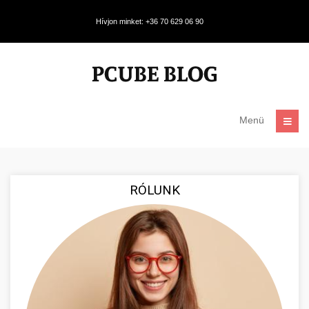
Hívjon minket: +36 70 629 06 90
Menü
RÓLUNK