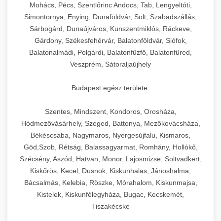
chef-iparikonyhagepek.hu
állítható vastagság beállítással.
Mohács, Pécs, Szentlőrinc Andocs, Tab, Lengyeltóti,
Simontornya, Enying, Dunaföldvár, Solt, Szabadszállás,
Kereskedelmi vákuumcsomagoló berendezések
kereskedelmi tésztakeverő
Sárbogárd, Dunaújváros, Kunszentmiklós, Ráckeve,
chef-iparikonyhagepek.hu
élelmiszerek tartósításához. Hosszabbítsa a
+
🎁 23. Vákuumfóliázó Gép
Gárdony, Székesfehérvár, Balatonföldvár, Siófok,
szavatossági időt és tartsa meg a termék
professzionális élelmiszer szeletelő
Balatonalmádi, Polgárdi, Balatonfűzfő, Balatonfüred,
frissességét.
Ipari vákuumfóliázó gépek professzionális
Veszprém, Sátoraljaújhely
élelmiszer-csomagolási műveletekhez.
+
🔥 24. Ipari Sütő és Gőzpároló
chef-iparikonyhagepek.hu
Hatékony lezárási és tartósítási megoldások.
Budapest egész területe:
Kereskedelmi légkeveréses sütők és gőzpárolók
vákuum lezáró berendezés
chef-iparikonyhagepek.hu
Szentes, Mindszent, Kondoros, Orosháza,
professzionális konyhák számára. Nagy
+
❄️ 25. Ipari Hűtőszekrény
Hódmezővásárhely, Szeged, Battonya, Mezőkovácsháza,
kapacitású sütő- és főzőberendezés precíz
kereskedelmi csomagoló gép
Békéscsaba, Nagymaros, Nyergesújfalu, Kismaros,
hőmérséklet-szabályozással.
Professzionális hűtőegységek és hűtőkamrák
Göd,Szob, Rétság, Balassagyarmat, Romhány, Hollókő,
kereskedelmi konyhák számára.
+
💧 26. Ipari Mosogatógép
Szécsény, Aszód, Hatvan, Monor, Lajosmizse, Soltvadkert,
chef-iparikonyhagepek.hu
Energiahatékony hűtési megoldások nagy
Kiskőrös, Kecel, Dusnok, Kiskunhalas, Jánoshalma,
kapacitással.
Kereskedelmi mosogatóberendezések nagy
kereskedelmi sütősütő
Bácsalmás, Kelebia, Röszke, Mórahalom, Kiskunmajsa,
forgalmú éttermi műveletekhez. Gyors tisztítási
Kistelek, Kiskunfélegyháza, Bugac, Kecskemét,
+
🧀 27. Ipari Sajtreszelő Gép
chef-iparikonyhagepek.hu
ciklusok fertőtlenítési képességekkel.
Tiszakécske