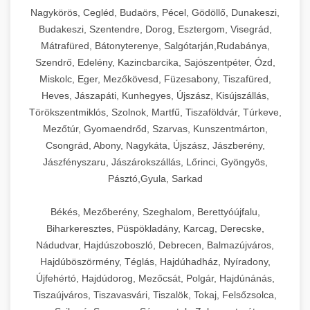
Ipari sajtreszelők és aprítógépek kereskedelmi
kereskedelmi hűtőegység
Nagykörös, Cegléd, Budaörs, Pécel, Gödöllő, Dunakeszi,
chef-iparikonyhagepek.hu
élelmiszer-előkészítéshez. Különböző reszelési
🍳 28. Nagykonyhai
Budakeszi, Szentendre, Dorog, Esztergom, Visegrád,
+
méretek különböző alkalmazásokhoz.
kereskedelmi mosogatógép
Berendezések
Mátrafüred, Bátonyterenye, Salgótarján,Rudabánya,
Szendrő, Edelény, Kazincbarcika, Sajószentpéter, Ózd,
chef-iparikonyhagepek.hu
Teljes körű nagykonyhai berendezések és
Miskolc, Eger, Mezőkövesd, Füzesabony, Tiszafüred,
professzionális vendéglátóipari kellékek.
Heves, Jászapáti, Kunhegyes, Újszász, Kisújszállás,
kereskedelmi sajtreszelő
Minden, ami szükséges éttermi és catering
Törökszentmiklós, Szolnok, Martfű, Tiszaföldvár, Túrkeve,
műveletekhez.
Mezőtúr, Gyomaendrőd, Szarvas, Kunszentmárton,
Csongrád, Abony, Nagykáta, Újszász, Jászberény,
chef-iparikonyhagepek.hu
Jászfényszaru, Jászárokszállás, Lőrinci, Gyöngyös,
Pásztó,Gyula, Sarkad
kereskedelmi konyhai megoldások
Békés, Mezőberény, Szeghalom, Berettyóújfalu,
Biharkeresztes, Püspökladány, Karcag, Derecske,
Nádudvar, Hajdúszoboszló, Debrecen, Balmazújváros,
Hajdúböszörmény, Téglás, Hajdúhadház, Nyíradony,
Újfehértó, Hajdúdorog, Mezőcsát, Polgár, Hajdúnánás,
Tiszaújváros, Tiszavasvári, Tiszalök, Tokaj, Felsőzsolca,