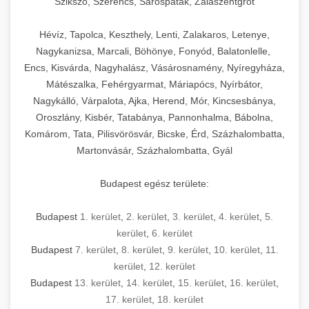
Szikszó, Szerencs, Sárospatak, Zalaszentgrót
Hévíz, Tapolca, Keszthely, Lenti, Zalakaros, Letenye,
Nagykanizsa, Marcali, Böhönye, Fonyód, Balatonlelle,
Encs, Kisvárda, Nagyhalász, Vásárosnamény, Nyíregyháza,
Mátészalka, Fehérgyarmat, Máriapócs, Nyírbátor,
Nagykálló, Várpalota, Ajka, Herend, Mór, Kincsesbánya,
Oroszlány, Kisbér, Tatabánya, Pannonhalma, Bábolna,
Komárom, Tata, Pilisvörösvár, Bicske, Érd, Százhalombatta,
Martonvásár, Százhalombatta, Gyál
Budapest egész területe:
Budapest
1. kerület
,
2. kerület
,
3. kerület
,
4. kerület
,
5.
kerület
,
6. kerület
Budapest
7. kerület
,
8. kerület
,
9. kerület
,
10. kerület
,
11.
kerület
,
12. kerület
Budapest
13. kerület
,
14. kerület
,
15. kerület
,
16. kerület
,
17. kerület
,
18. kerület